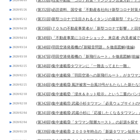
(第353回)住友不動産「コロナ対策・マンション営業方針」
2020/06/09
(第352回)必読資料、国交省「不動産各社向け新型コロナ対
2020/05/26
(第351回)新型コロナで注目されるイタンジの最新型「テレ
2020/05/12
(第350回)７０％の不動産事業者が「新型コロナで影響」と
2020/04/28
(第349回)「不動産事業にコロナショック、来店者･内見者減
2020/04/14
(第348回)羽田空港発着機の｢新騒音問題」を徹底図解(後編)
2020/03/24
(第347回)羽田空港発着機の「新飛行ルート」を徹底図解(前編
2020/03/10
(第346回)集中連載⑮タワマンに「一難去ってまた一難」
2020/02/25
(第345回)集中連載⑭「羽田空港への新飛行ルート」がタワ
2020/02/25
(第344回)集中連載⑬ 風評被害〜台風19号がもたらした新た
2020/02/25
(第343回)集中連載⑫「浸水＆ネット暗示」という二重のパン
2020/02/18
(第342回)集中連載⑪ 武蔵小杉タワマン「必見ウェブサイト
2020/02/18
(第341回)集中連載⑩ 武蔵小杉に「応援したくなるタワマン
2020/02/04
(第340回)集中連載⑨「タワマン階層カースト」の起源を探す
2020/02/04
(第339回)集中連載⑧ ２００９年時点の「新築タワマン短所
2020/01/28