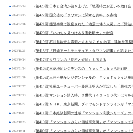
(第423回)日本と台湾が築き上げた『地震時にお互いを助け合
2024/05/14
(第422回)国交省の『タワマンに関する資料』を点検
2024/03/05
(第421回)能登半島で観察された「地震に伴う火災」と「津
2024/02/06
(第420回)『いのちを見つける災害救助犬』の献身
2024/01/23
(第419回)石川県能登を震源とするＭ７.６の地震 建物被害
2024/01/09
(第418回)『日経アーキテクチュア・タワマン記事』が訴えた
2023/11/28
(第417回)タワマンの『長所と短所』を考える
2023/10/24
(第416回)三菱地所レジデンスの「ＹｏｕＴｕｂｅ活用戦略」
2023/01/24
(第415回)三井不動産レジデンシャルの「ＹｏｕＴｕｂｅ活用
2023/01/10
(第414回)社長ユーチューバー藤原正明氏が開設した「最強
2022/12/27
(第413回)マンション購入時、Ｘ世代（４０〜５０代）は何を
2022/12/13
(第412回)ＮＨＫ、東京新聞、ダイヤモンドオンラインが『
2022/11/22
(第411回)日本経済新聞の連載『マンション高騰シリーズ』の
2022/11/08
(第410回)「マンションみらい価値研究所」が「マンション
2022/10/25
(第409回)「マンションみらい価値研究所」が「マンション
2022/10/11