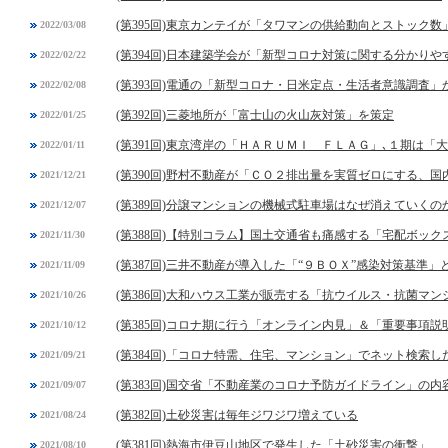
(第395回)東京カンテイが「タワマンの供給動向とストック数
2022/03/08
(第394回)日本建築学会が「新型コロナ対策に関する分かりや
2022/02/22
(第393回)電通の「新型コロナ・日米定点・生活者意識調査」
2022/02/08
(第392回)三菱地所が「富士山の火山灰対策」を策定
2022/01/25
(第391回)東京湾岸の「ＨＡＲＵＭＩ ＦＬＡＧ」､１期は
2022/01/11
(第390回)野村不動産が「ＣＯ２排出量を実質ゼロにする、
2021/12/21
(第389回)分譲マンションの機械式駐車場はなぜ消えていくの
2021/12/07
(第388回)【特別コラム】国土交通省も痛感する「宅配ボック
2021/11/30
(第387回)三井不動産が導入した「“９ＢＯＸ”感染対策基準」
2021/11/09
(第386回)大和ハウス工業が販売する「抗ウイルス・抗菌マ
2021/10/26
(第385回)コロナ期に行う「オンライン内見」＆「重要事項
2021/10/12
(第384回)「コロナ特需、住宅、マンション」でネット検索し
2021/09/21
(第383回)国交省「不動産業のコロナ予防ガイドライン」の内
2021/09/07
(第382回)土砂災害は毎年ジワジワ増えている
2021/08/24
(第381回)熱海市伊豆山地区で発生した「土砂災害の衝撃」
2021/08/10