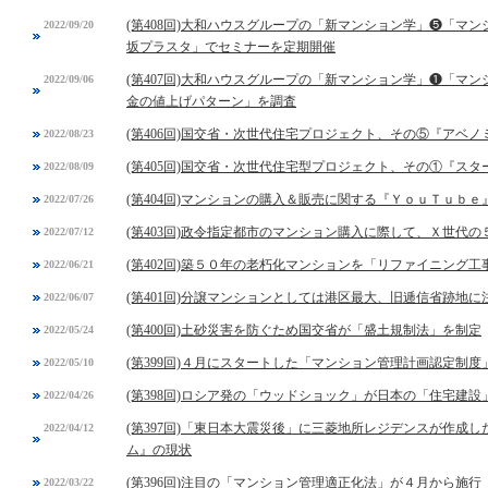
(第408回)大和ハウスグループの「新マンション学」❺「マ
2022/09/20
坂プラスタ」でセミナーを定期開催
(第407回)大和ハウスグループの「新マンション学」❶「マ
2022/09/06
金の値上げパターン」を調査
(第406回)国交省・次世代住宅プロジェクト、その⑤『アベ
2022/08/23
(第405回)国交省・次世代住宅型プロジェクト、その①『スタ
2022/08/09
(第404回)マンションの購入＆販売に関する『ＹｏｕＴｕｂ
2022/07/26
(第403回)政令指定都市のマンション購入に際して、Ｘ世代
2022/07/12
(第402回)築５０年の老朽化マンションを「リファイニング工
2022/06/21
(第401回)分譲マンションとしては港区最大、旧逓信省跡地
2022/06/07
(第400回)土砂災害を防ぐため国交省が「盛土規制法」を制定
2022/05/24
(第399回)４月にスタートした「マンション管理計画認定制
2022/05/10
(第398回)ロシア発の「ウッドショック」が日本の「住宅建設
2022/04/26
(第397回)「東日本大震災後」に三菱地所レジデンスが作成
2022/04/12
ム』の現状
(第396回)注目の「マンション管理適正化法」が４月から施行
2022/03/22