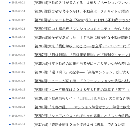
(第293回)不動産各社が参入する「１棟リノベーションマンシ
2018/08/21
(第292回)国交省が号令をかけ、不動産ポータルサイトが躍起
2018/08/14
(第291回)超スマート社会「Society5.0」における不動産テッ
2018/08/07
(第290回)口コミ掲示板『マンションコミュニティ』から「
2018/07/24
(第289回)経産省が選定した「ＩＴ活用に積極的な不動産関係
2018/07/10
(第288回)大京「横山学校」のこと──独立系デベロッパーに
2018/07/03
(第287回)『日経新聞』『日経産業新聞』が『週刊ダイヤモ
2018/06/19
(第286回)住友不動産の広報担当者がにっこり笑いながら差し
2018/06/12
(第285回)『週刊現代』の記事──「高級マンション、投げ
2018/06/05
(第284回)ニュースが続く街、「タワーマンションの武蔵小杉
2018/05/22
(第283回)ソニー不動産は２０１８年３月期の決算で「黒字
2018/05/15
(第282回)不動産情報サイト『LIFULL HOME'S』の自覚なき
2018/05/08
(第281回)「京都の乱」──マンション陣営がホテル陣営に敗北
2018/04/24
(第280回)「シェアハウス・かぼちゃの馬車」と「スルガ銀
2018/04/17
(第279回)「道路距離８０ｍを徒歩１分に換算」できない街
2018/04/10