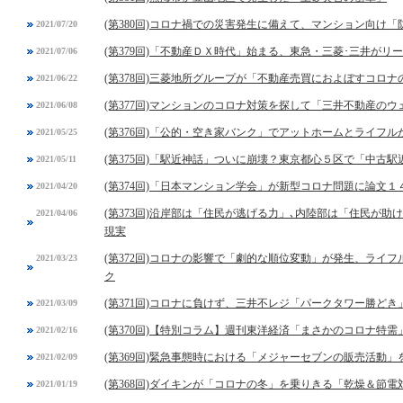
(第380回)コロナ禍での災害発生に備えて、マンション向け
2021/07/20
(第379回)「不動産ＤＸ時代」始まる、東急・三菱･三井がリ
2021/07/06
(第378回)三菱地所グループが「不動産売買におよぼすコロ
2021/06/22
(第377回)マンションのコロナ対策を探して「三井不動産の
2021/06/08
(第376回)「公的・空き家バンク」でアットホームとライフ
2021/05/25
(第375回)「駅近神話」ついに崩壊？東京都心５区で「中古
2021/05/11
(第374回)「日本マンション学会」が新型コロナ問題に論文１
2021/04/20
(第373回)沿岸部は「住民が逃げる力」､内陸部は「住民が
2021/04/06
現実
(第372回)コロナの影響で「劇的な順位変動」が発生、ライ
2021/03/23
ク
(第371回)コロナに負けず、三井不レジ「パークタワー勝ど
2021/03/09
(第370回)【特別コラム】週刊東洋経済「まさかのコロナ特
2021/02/16
(第369回)緊急事態時における「メジャーセブンの販売活動」
2021/02/09
(第368回)ダイキンが「コロナの冬」を乗りきる「乾燥＆節電
2021/01/19