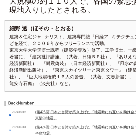
大規模の約１１０人で、各国の緊急
現地入りしたとされる。
細野 透（ほその・とおる）
建築＆住宅ジャ─ナリスト。建築専門誌『日経ア─キテクチュ
どを経て、２００６年からフリ─ランスで活動。
東京大学大学院博士課程（建築学専攻）修了、工学博士、一
著書に、『建築批評講座』（共著、日経ＢＰ社）、『ありえ
経済新聞社）、『耐震偽装』（日本経済新聞社）、 『風水の
経済新聞出版社）、『東京スカイツリーと東京タワー』（建
社）、 『巨大地震権威１６人の警告』（共著、文春新書）
龍安寺石庭』（淡交社）など。
(第425回)日本と台湾が築き上げた『地震時にお互いを助け合
2024/07/02
東部沖地震」
(第424回)日本と台湾が築き上げた『地震時にお互いを助け合
2024/06/04
半島地震」