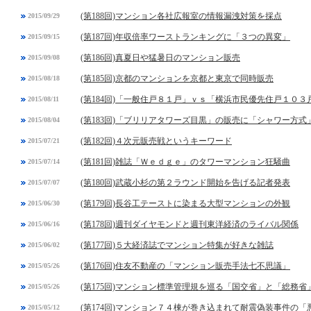
(第188回)マンション各社広報室の情報漏洩対策を採点
2015/09/29
(第187回)年収倍率ワーストランキングに「３つの異変」
2015/09/15
(第186回)真夏日や猛暑日のマンション販売
2015/09/08
(第185回)京都のマンションを京都と東京で同時販売
2015/08/18
(第184回)「一般住戸８１戸」ｖｓ「横浜市民優先住戸１０３
2015/08/11
(第183回)「ブリリアタワーズ目黒」の販売に「シャワー方式
2015/08/04
(第182回)４次元販売戦というキーワード
2015/07/21
(第181回)雑誌「Ｗｅｄｇｅ」のタワーマンション狂騒曲
2015/07/14
(第180回)武蔵小杉の第２ラウンド開始を告げる記者発表
2015/07/07
(第179回)長谷工テーストに染まる大型マンションの外観
2015/06/30
(第178回)週刊ダイヤモンドと週刊東洋経済のライバル関係
2015/06/16
(第177回)５大経済誌でマンション特集が好きな雑誌
2015/06/02
(第176回)住友不動産の「マンション販売手法七不思議」
2015/05/26
(第175回)マンション標準管理規を巡る「国交省」と「総務省
2015/05/26
(第174回)マンション７４棟が巻き込まれて耐震偽装事件の「
2015/05/12