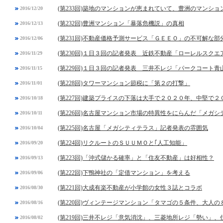
(第233回)築地のマンションが恵まれていて、豊洲のマンシ
2016/12/20
(第232回)豊洲マンション「暴落危機説」の真相
2016/12/13
(第231回)不動産価格予測サービス「ＧＥＥＯ」の不可解な部
2016/12/06
(第230回)１日３回の記者発表 近鉄不動産「ローレルスク
2016/11/29
(第229回)１日３回の記者発表 三井不レジ「パークコート青
2016/11/15
(第228回)タワーマンション節税に「第２の打撃」
2016/11/01
(第227回)建築プライスの下落は大手で２０２０年、中堅で２
2016/10/18
(第226回)名古屋マンション市場の特異性をにらんだ「メガ
2016/10/11
(第225回)名古屋「メガシティテラス」記者発表の雰囲気
2016/10/04
(第224回)リクルートのＳＵＵＭＯと｢人工知能」
2016/09/20
(第223回)「沖式儲かる確率」と「住友不動産」は好相性？
2016/09/13
(第222回)下鴨神社の「定借マンション」を考える
2016/09/06
(第221回)大成有楽不動産が小学館の女性３誌とコラボ
2016/08/30
(第220回)ヴィンテージマンション「タマゴの５条件、大人の
2016/08/16
(第219回)三井不レジ「意気消沈」、三菱地所レジ「勢い」
2016/08/02