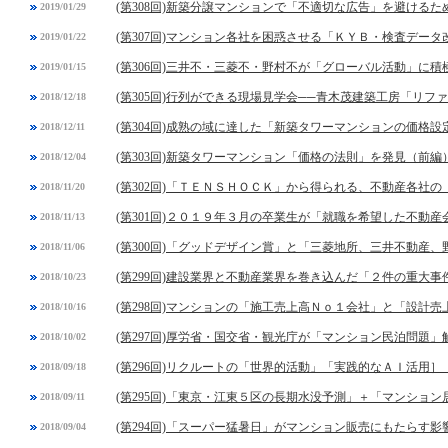
(第308回)新築分譲マンションで「不適切な広告」を避ける
2019/01/29
(第307回)マンション各社を困惑させる「ＫＹＢ・検査デー
2019/01/22
(第306回)三井不・三菱不・野村不が「グローバル活動」に積
2019/01/15
(第305回)行列ができる現場見学会──青木茂建築工房「リフ
2018/12/18
(第304回)成熟の域に達した「新築タワーマンションの価格設
2018/12/11
(第303回)新築タワーマンション「価格の法則」を発見（前編
2018/12/04
(第302回)「ＴＥＮＳＨＯＣＫ」から得られる、不動産各社
2018/11/20
(第301回)２０１９年３月の卒業生が「就職を希望した不動
2018/11/13
(第300回)「グッドデザイン賞」と「三菱地所、三井不動産
2018/11/06
(第299回)建設業界と不動産業界を巻き込んだ「２件の重大事
2018/10/23
(第298回)マンションの「施工売上高Ｎｏ１会社」と「設計
2018/10/16
(第297回)厚労省・国交省・観光庁が「マンション民泊問題」
2018/10/02
(第296回)リクルートの「世界的活動」「実践的なＡＩ活用］
2018/09/18
(第295回)「東京・江東５区の長期水没予測」＋「マンショ
2018/09/11
(第294回)「スーパー猛暑日」がマンション販売にもたらす影
2018/09/04