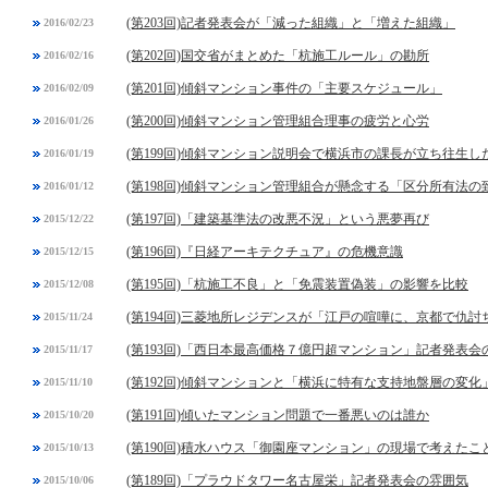
(第203回)記者発表会が「減った組織」と「増えた組織」
2016/02/23
(第202回)国交省がまとめた「杭施工ルール」の勘所
2016/02/16
(第201回)傾斜マンション事件の「主要スケジュール」
2016/02/09
(第200回)傾斜マンション管理組合理事の疲労と心労
2016/01/26
(第199回)傾斜マンション説明会で横浜市の課長が立ち往生し
2016/01/19
(第198回)傾斜マンション管理組合が懸念する「区分所有法
2016/01/12
(第197回)「建築基準法の改悪不況」という悪夢再び
2015/12/22
(第196回)『日経アーキテクチュア』の危機意識
2015/12/15
(第195回)「杭施工不良」と「免震装置偽装」の影響を比較
2015/12/08
(第194回)三菱地所レジデンスが「江戸の喧嘩に、京都で仇討
2015/11/24
(第193回)「西日本最高価格７億円超マンション」記者発表会
2015/11/17
(第192回)傾斜マンションと「横浜に特有な支持地盤層の変化
2015/11/10
(第191回)傾いたマンション問題で一番悪いのは誰か
2015/10/20
(第190回)積水ハウス「御園座マンション」の現場で考えたこ
2015/10/13
(第189回)「プラウドタワー名古屋栄」記者発表会の雰囲気
2015/10/06