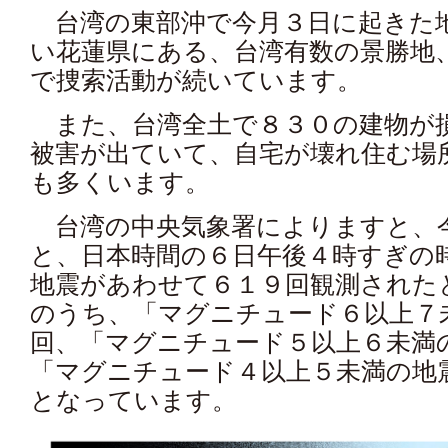
台湾の東部沖で今月３日に起きた
い花蓮県にある、台湾有数の景勝地
で捜索活動が続いています。
また、台湾全土で８３０の建物が
被害が出ていて、自宅が壊れ住む場
も多くいます。
台湾の中央気象署によりますと、
と、日本時間の６日午後４時すぎの
地震があわせて６１９回観測された
のうち、「マグニチュード６以上７
回、「マグニチュード５以上６未満
「マグニチュード４以上５未満の地
となっています。