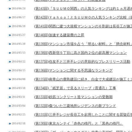
(第143回)『ＳＵＵＭＯ関西』の人気ランキングは約１ヵ月遅
2014/06/24
(第142回)Ｙａｈｏｏ！とＳＵＵＭＯの人気ランキング比較（
2014/06/17
(第141回)関西に建つ大規模マンションの６割超は長谷工が施
2014/06/10
(第140回)加速する建築費の上昇
2014/05/27
(第139回)マンション市場を占う「明るい材料」と「懸念材料
2014/05/20
(第138回)西新宿５丁目に高さ国内２位の超高層マンション
2014/05/13
(第137回)住友不と三井不レジの意欲的なプレスリリース活動
2014/04/22
(第136回)マンションに関する不思議なランキング
2014/04/15
(第135回)南青山の鹿島建設に続き、白金で大成建設が施工ミ
2014/04/08
(第134回)「紙芝居」で見るスリーブ（貫通孔）工事
2014/03/18
(第133回)鉄筋コンクリート造マンションの受難期
2014/03/11
(第132回)傷ついた三菱地所レジデンスの新ブランド
2014/03/04
(第131回)三井不レジが長谷工を起用したことに関する質疑応
2014/02/25
(第130回)東京カンテイ「赤色の楕円」と「黒色の楕円」
2014/02/18