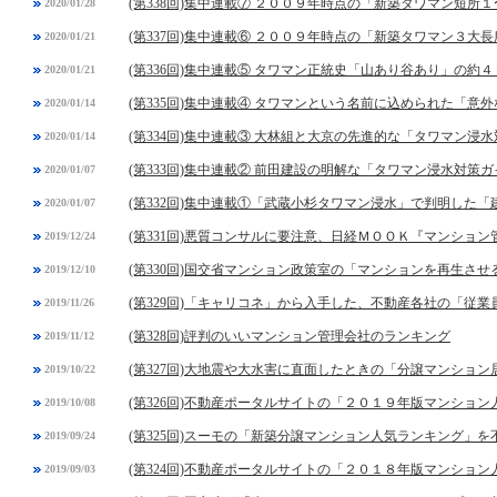
(第338回)集中連載⑦ ２００９年時点の「新築タワマン短所
2020/01/28
(第337回)集中連載⑥ ２００９年時点の「新築タワマン３大長
2020/01/21
(第336回)集中連載⑤ タワマン正統史「山あり谷あり」の約４
2020/01/21
(第335回)集中連載④ タワマンという名前に込められた「意
2020/01/14
(第334回)集中連載③ 大林組と大京の先進的な「タワマン浸
2020/01/14
(第333回)集中連載② 前田建設の明解な「タワマン浸水対策
2020/01/07
(第332回)集中連載①「武蔵小杉タワマン浸水」で判明した
2020/01/07
(第331回)悪質コンサルに要注意、日経ＭＯＯＫ『マンショ
2019/12/24
(第330回)国交省マンション政策室の「マンションを再生させ
2019/12/10
(第329回)「キャリコネ」から入手した、不動産各社の「従
2019/11/26
(第328回)評判のいいマンション管理会社のランキング
2019/11/12
(第327回)大地震や大水害に直面したときの「分譲マンショ
2019/10/22
(第326回)不動産ポータルサイトの「２０１９年版マンショ
2019/10/08
(第325回)スーモの「新築分譲マンション人気ランキング」
2019/09/24
(第324回)不動産ポータルサイトの「２０１８年版マンショ
2019/09/03