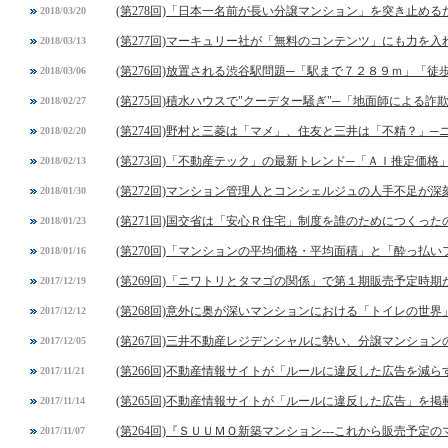
(第278回)「日本一名前が長い分譲マンション」を突き止め
2018/03/20
(第277回)マーキュリー社が「無料のコンテンツ」にも力を入
2018/03/13
(第276回)放置される渋谷駅問題─「駅まで７２８９ｍ」「
2018/03/06
(第275回)積水ハウスで"クーデター騒ぎ"─「地面師による詐
2018/02/27
(第274回)野村と三菱は「マメ」、住友と三井は「不精？」
2018/02/20
(第273回)「不動産テック」の最新トレンド─「ＡＩ推定価格
2018/02/13
(第272回)マンション管理人とコンシェルジュの人手不足が深
2018/01/30
(第271回)国交省は「安心Ｒ住宅」制度を誰のためにつくった
2018/01/23
(第270回)「マンションの平均価格・平均面積」と「酔っ払
2018/01/16
(第269回)「ニワトリとタマゴの関係」で第１期販売予定時
2017/12/19
(第268回)意外に奥が深いマンションにおける「トイレの世界
2017/12/12
(第267回)三井不動産レジデンシャルに勢い、分譲マンショ
2017/12/05
(第266回)不動産情報サイトが「ルールに違反した広告を減
2017/11/21
(第265回)不動産情報サイトが「ルールに違反した広告」を
2017/11/14
(第264回)『ＳＵＵＭＯ新築マンション---これから販売予
2017/11/07