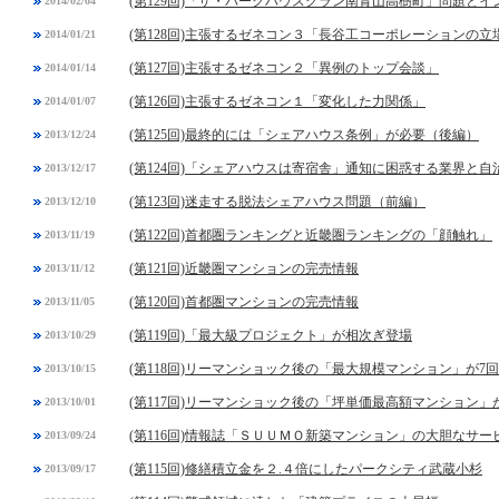
(第129回)「ザ・パークハウスグラン南青山高樹町」問題と
2014/02/04
(第128回)主張するゼネコン３「長谷工コーポレーションの立
2014/01/21
(第127回)主張するゼネコン２「異例のトップ会談」
2014/01/14
(第126回)主張するゼネコン１「変化した力関係」
2014/01/07
(第125回)最終的には「シェアハウス条例」が必要（後編）
2013/12/24
(第124回)「シェアハウスは寄宿舎」通知に困惑する業界と自
2013/12/17
(第123回)迷走する脱法シェアハウス問題（前編）
2013/12/10
(第122回)首都圏ランキングと近畿圏ランキングの「顔触れ」
2013/11/19
(第121回)近畿圏マンションの完売情報
2013/11/12
(第120回)首都圏マンションの完売情報
2013/11/05
(第119回)「最大級プロジェクト」が相次ぎ登場
2013/10/29
(第118回)リーマンショック後の「最大規模マンション」が7
2013/10/15
(第117回)リーマンショック後の「坪単価最高額マンション」
2013/10/01
(第116回)情報誌「ＳＵＵＭＯ新築マンション」の大胆なサー
2013/09/24
(第115回)修繕積立金を２.４倍にしたパークシティ武蔵小杉
2013/09/17