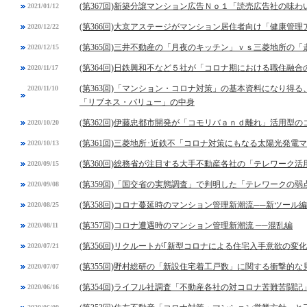
(第367回)新築分譲マンション広告Ｎｏ１「読売広告社の味
2021/01/12
(第366回)大京アステージがマンション居住者向け「健康管
2020/12/22
(第365回)三井不動産の「月夜のキッチン」ｖｓ三菱地所の「
2020/12/15
(第364回)日鉄興和不など５社が「コロナ期における職住融
2020/11/17
(第363回)「マンション・コロナ対策」の基本資料になり得
2020/11/10
「リブネス・バリュー」の中身
(第362回)伊藤忠都市開発が「コモリバａｎｄ離れ」活用型
2020/10/20
(第361回)三菱地所･近鉄不「コロナ対策にもなる太陽光発電
2020/10/13
(第360回)総務省が注目する大手不動産各社の「テレワーク活
2020/09/15
(第359回)「国交省の実態調査」で判明した「テレワークの弱
2020/09/08
(第358回)コロナ蔓延時のマンション管理新潮流──新ツール編
2020/08/25
(第357回)コロナ遭遇時のマンション管理新潮流 ──混乱編
2020/08/11
(第356回)リクルートが｢新型コロナによる住宅入手意欲の変
2020/07/21
(第355回)野村総研の「新設住宅着工戸数」に関する衝撃的な
2020/07/07
(第354回)ライフル社調査「不動産各社の対コロナ苦難苦闘記
2020/06/16