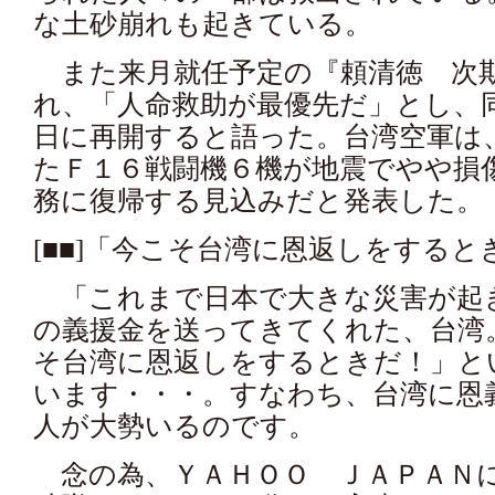
な土砂崩れも起きている。
また来月就任予定の『頼清徳 次
れ、「人命救助が最優先だ」とし、
日に再開すると語った。台湾空軍は
たＦ１６戦闘機６機が地震でやや損
務に復帰する見込みだと発表した。
[■■]「今こそ台湾に恩返しをすると
「これまで日本で大きな災害が起
の義援金を送ってきてくれた、台湾
そ台湾に恩返しをするときだ！」と
います・・・。すなわち、台湾に恩
人が大勢いるのです。
念の為、ＹＡＨＯＯ ＪＡＰＡＮに