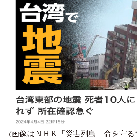
(画像はＮＨＫ「災害列島 命を守