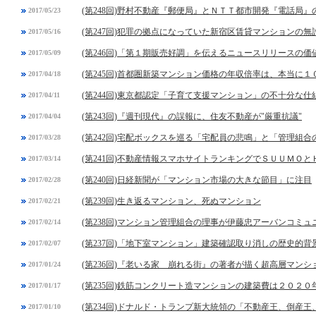
(第248回)野村不動産『郵便局』とＮＴＴ都市開発『電話局』
2017/05/23
(第247回)犯罪の拠点になっていた新宿区賃貸マンションの無
2017/05/16
(第246回)「第１期販売好調」を伝えるニュースリリースの価
2017/05/09
(第245回)首都圏新築マンション価格の年収倍率は、本当に
2017/04/18
(第244回)東京都認定「子育て支援マンション」の不十分な仕
2017/04/11
(第243回)『週刊現代』の誤報に、住友不動産が"厳重抗議"
2017/04/04
(第242回)宅配ボックスを巡る「宅配員の悲鳴」と「管理組合
2017/03/28
(第241回)不動産情報スマホサイトランキングでＳＵＵＭＯと
2017/03/14
(第240回)日経新聞が「マンション市場の大きな節目」に注目
2017/02/28
(第239回)生き返るマンション、死ぬマンション
2017/02/21
(第238回)マンション管理組合の理事が伊藤忠アーバンコミ
2017/02/14
(第237回)「地下室マンション」建築確認取り消しの歴史的背
2017/02/07
(第236回)『老いる家 崩れる街』の著者が描く超高層マンシ
2017/01/24
(第235回)鉄筋コンクリート造マンションの建築費は２０２
2017/01/17
(第234回)ドナルド・トランプ新大統領の「不動産王、倒産
2017/01/10