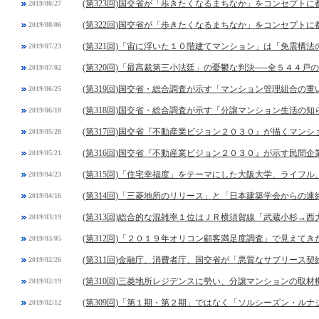
(第323回)国交省が「歩きたくなるまちなか」をコンセプト
2019/08/27
(第322回)国交省が「歩きたくなるまちなか」をコンセプト
2019/08/06
(第321回)「宙に浮いた１０階建てマンション」は「免震構法
2019/07/23
(第320回)「最高裁第三小法廷」の憂鬱な判決──全５４４戸
2019/07/02
(第319回)国交省・総合調査が示す「マンション管理組合の
2019/06/25
(第318回)国交省・総合調査が示す「分譲マンション生活の
2019/06/18
(第317回)国交省『不動産業ビジョン２０３０』が描くマン
2019/05/28
(第316回)国交省『不動産業ビジョン２０３０』が示す民間
2019/05/21
(第315回)「住宅幸福度」をテーマにした大阪大学、ライフ
2019/04/23
(第314回)「三菱地所のリリース」と「日本建築学会からの連
2019/04/16
(第313回)総合的な混雑率１位はＪＲ横須賀線「武蔵小杉→西
2019/03/19
(第312回)「２０１９年オリコン顧客満足度調査」で見えてき
2019/03/05
(第311回)金融庁、消費者庁、国交省が「悪質なサブリース契
2019/02/26
(第310回)三菱地所レジデンスに勢い、分譲マンションの取
2019/02/19
(第309回)「第１期・第２期」ではなく「ソルシーズン・ル
2019/02/12