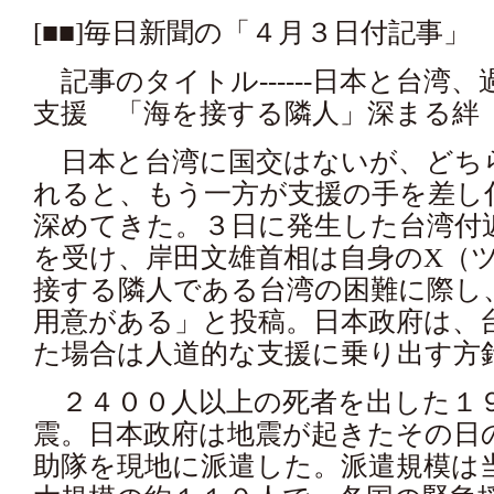
[■■]毎日新聞の「４月３日付記事」
記事のタイトル------日本と台湾
支援 「海を接する隣人」深まる絆
日本と台湾に国交はないが、どち
れると、もう一方が支援の手を差し
深めてきた。３日に発生した台湾付
を受け、岸田文雄首相は自身のX（
接する隣人である台湾の困難に際し
用意がある」と投稿。日本政府は、
た場合は人道的な支援に乗り出す方
２４００人以上の死者を出した１
震。日本政府は地震が起きたその日
助隊を現地に派遣した。派遣規模は