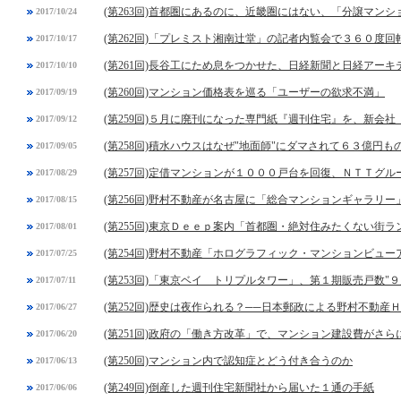
(第263回)首都圏にあるのに、近畿圏にはない、「分譲マン
2017/10/24
(第262回)「プレミスト湘南辻堂」の記者内覧会で３６０度
2017/10/17
(第261回)長谷工にため息をつかせた、日経新聞と日経アー
2017/10/10
(第260回)マンション価格表を巡る「ユーザーの欲求不満」
2017/09/19
(第259回)５月に廃刊になった専門紙『週刊住宅』を、新会
2017/09/12
(第258回)積水ハウスはなぜ"地面師"にダマされて６３億円
2017/09/05
(第257回)定借マンションが１０００戸台を回復、ＮＴＴグ
2017/08/29
(第256回)野村不動産が名古屋に「総合マンションギャラリ
2017/08/15
(第255回)東京Ｄｅｅｐ案内「首都圏・絶対住みたくない街
2017/08/01
(第254回)野村不動産「ホログラフィック・マンションビュー
2017/07/25
(第253回)「東京ベイ トリプルタワー」、第１期販売戸数"９
2017/07/11
(第252回)歴史は夜作られる？──日本郵政による野村不動産
2017/06/27
(第251回)政府の「働き方改革」で、マンション建設費がさら
2017/06/20
(第250回)マンション内で認知症とどう付き合うのか
2017/06/13
(第249回)倒産した週刊住宅新聞社から届いた１通の手紙
2017/06/06