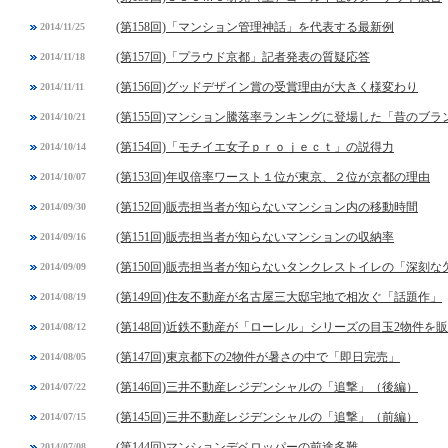
(第158回)「マンション管理神話」を代表する最新例
2014/11/25
(第157回)「プラウド京都」記者発表の質疑応答
2014/11/18
(第156回)グッドデザイン賞の受賞理由が大きく様変わり
2014/11/11
(第155回)マンション騰落率ランキングに登場した「昔のブラ
2014/10/21
(第154回)「モチイエ女子ｐｒｏｊｅｃｔ」の説得力
2014/10/14
(第153回)年収倍率ワースト１位が東京、２位が京都の理由
2014/10/07
(第152回)販売担当者が知らないマンション内の移動時間
2014/09/30
(第151回)販売担当者が知らないマンションの収納率
2014/09/16
(第150回)販売担当者が知らないタンクレストイレの「深刻な
2014/09/09
(第149回)住友不動産が名古屋三大邸宅地で相次ぐ「話題作」
2014/08/19
(第148回)近鉄不動産が「ローレル」シリーズの目玉2物件を
2014/08/12
(第147回)東京都下の2物件が暑さの中で「即日完売」
2014/08/05
(第146回)三井不動産レジデンシャルの「追撃」（後編）
2014/07/22
(第145回)三井不動産レジデンシャルの「追撃」（前編）
2014/07/15
(第144回)マンションデベロッパーの前途多難
2014/07/08