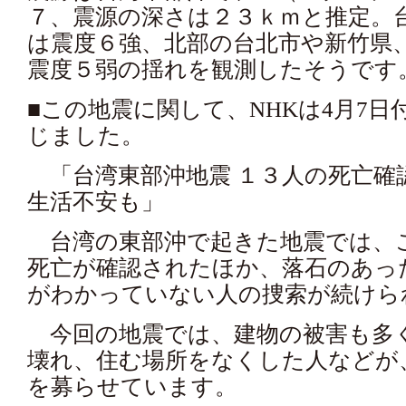
７、震源の深さは２３ｋｍと推定。
は震度６強、北部の台北市や新竹県
震度５弱の揺れを観測したそうです
■この地震に関して、NHKは4月7
じました。
「台湾東部沖地震 １３人の死亡確認
生活不安も」
台湾の東部沖で起きた地震では、
死亡が確認されたほか、落石のあっ
がわかっていない人の捜索が続けら
今回の地震では、建物の被害も多
壊れ、住む場所をなくした人などが
を募らせています。