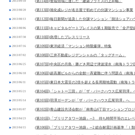
(第114回)警戒領域に達した「建築プライスの上昇幅」
2013/09/10
(第113回)旭化成レジが名古屋で初めての分譲マンション事業
2013/08/20
(第112回)毎日新聞が追及した分譲マンション「脱法シェアハ
2013/08/13
(第111回)キャピタルゲートプレイスの第１期販売で「全戸登
2013/08/06
(第110回)急増したプレスリリース
2013/07/30
(第109回)東洋経済「マンション時限爆弾」特集
2013/07/16
(第108回)三井不動産レジデンシャルの「タッグチーム」
2013/07/02
(第107回)中央区の月島・勝どき周辺で津波浸水（南海トラ
2013/06/25
(第106回)超高層ビルからの全館一斉避難に伴う問題点（南
2013/06/18
(第105回)東日本大震災の2倍を超える長周期地震動（南海ト
2013/06/11
(第104回)「シャトー三田」が「ザ・パークハウス広尾羽澤」
2013/05/21
(第103回)羽澤ガーデンが「ザ・パークハウス広尾羽澤」へ 
2013/05/14
(第102回)青山建設共済会館が「南青山6丁目マンションプロ
2013/05/07
(第101回)「ブリリアタワー池袋」─3 待ち時間平等のエレ
2013/04/23
(第100回)「ブリリアタワー池袋」─2 総合耐震計画基準「Ⅰ
2013/04/15