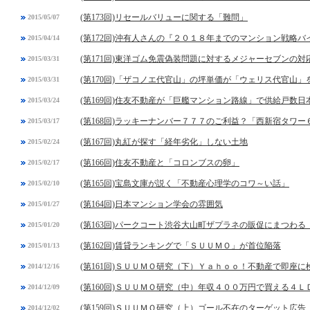
(第173回)リセールバリューに関する「難問」
2015/05/07
(第172回)沖有人さんの『２０１８年までのマンション戦略バ
2015/04/14
(第171回)東洋ゴム免震偽装問題に対するメジャーセブンの対
2015/03/31
(第170回)「ザコノエ代官山」の坪単価が「ウェリス代官山
2015/03/31
(第169回)住友不動産が「巨艦マンション路線」で供給戸数日
2015/03/24
(第168回)ラッキーナンバー７７７のご利益？「西新宿タワ
2015/03/17
(第167回)丸紅が探す「経年劣化」しない土地
2015/02/24
(第166回)住友不動産と「コロンブスの卵」
2015/02/17
(第165回)宝島文庫が説く「不動産心理学のコワ～い話」
2015/02/10
(第164回)日本マンション学会の雰囲気
2015/01/27
(第163回)パークコート渋谷大山町ザプラネの販促にまつわる
2015/01/20
(第162回)賃貸ランキングで「ＳＵＵＭＯ」が首位陥落
2015/01/13
(第161回)ＳＵＵＭＯ研究（下）Ｙａｈｏｏ！不動産で即座に
2014/12/16
(第160回)ＳＵＵＭＯ研究（中）年収４００万円で買える４
2014/12/09
(第159回)ＳＵＵＭＯ研究（上）ゴール不在のターゲット広告
2014/12/02