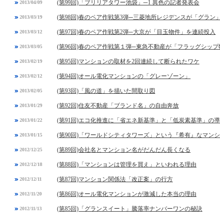
(第99回)「ブリリアタワー池袋」─1 異色の記者発表会
2013/04/09
(第98回)春のペア作戦第3弾─三菱地所レジデンスが「グラン
2013/03/19
(第97回)春のペア作戦第2弾─大京が「目玉物件」を連続投入
2013/03/12
(第96回)春のペア作戦第１弾─東急不動産が「フラッグシッ
2013/03/05
(第95回)マンションの取材を2回連続して断られたワケ
2013/02/19
(第94回)オール電化マンションの「グレーゾーン」
2013/02/12
(第93回)「風の道」を描いた間取り図
2013/02/05
(第92回)住友不動産「ブランド名」の自由奔放
2013/01/29
(第91回)エコ化推進に「省エネ新基準」と「低炭素基準」の
2013/01/22
(第90回)「ワールドシティタワーズ」という『希有』なマン
2013/01/15
(第89回)会社名とマンション名がだんだん長くなる
2012/12/25
(第88回)「マンションは管理を買え」といわれる理由
2012/12/18
(第87回)マンション関係法「改正案」の行方
2012/12/11
(第86回)オール電化マンションが激減した本当の理由
2012/11/20
(第85回)「グランスイート」騰落率ナンバーワンの秘訣
2012/11/13