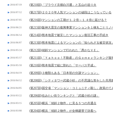
(第218回)「プラウド京都白川通」と五山の送り火
2016/07/19
(第217回)２０２０年人気マンションの値段はこうなっている
2016/07/12
(第216回)マンションの工期が１.２倍～１.４倍に延びる？
2016/07/05
(第215回)阪神大震災の復興事業マンションを１棟丸ごとリノ
2016/06/21
(第214回)熊本地震で被災したマンション復旧工事の手続き
2016/06/14
(第213回)熊本地震によるマンションの「知られざる被災状況
2016/06/07
(第212回)傾斜マンションで行われた「愚かなＶＥ」
2016/05/24
(第211回)「Ｙａｈｏｏ！不動産」のＧｏｍｅｚランキング復
2016/05/17
(第210回)熊本地震で縦に割れた「サーパス平成」
2016/05/10
(第209回)３種類もある「日本初の分譲マンション」
2016/04/19
(第208回)「シティタワー武蔵小杉」の不思議な形をした共用
2016/04/12
(第207回)国交省「マンション・コミュニティ殺し」政策のて
2016/04/05
(第206回)住みたい街ランキングと「武蔵小杉の謎」
2016/03/22
(第205回)横浜「傾斜２物件」に見る５つの共通点
2016/03/15
(第204回)横浜「傾斜２物件」が全棟建替で決着へ
2016/03/08