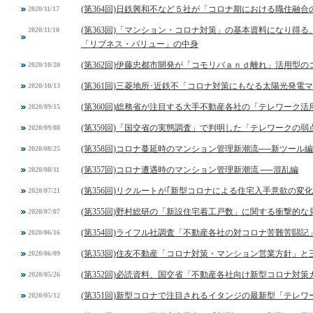
(第364回)日鉄興和不など５社が「コロナ期における職住融
2020/11/17
(第363回)「マンション・コロナ対策」の基本資料になり得
2020/11/10
「リブネス・バリュー」の中身
(第362回)伊藤忠都市開発が「コモリバａｎｄ離れ」活用型
2020/10/20
(第361回)三菱地所･近鉄不「コロナ対策にもなる太陽光発電
2020/10/13
(第360回)総務省が注目する大手不動産各社の「テレワーク活
2020/09/15
(第359回)「国交省の実態調査」で判明した「テレワークの弱
2020/09/08
(第358回)コロナ蔓延時のマンション管理新潮流──新ツール編
2020/08/25
(第357回)コロナ遭遇時のマンション管理新潮流 ──混乱編
2020/08/11
(第356回)リクルートが｢新型コロナによる住宅入手意欲の変
2020/07/21
(第355回)野村総研の「新設住宅着工戸数」に関する衝撃的な
2020/07/07
(第354回)ライフル社調査「不動産各社の対コロナ苦難苦闘記
2020/06/16
(第353回)住友不動産「コロナ対策・マンション営業方針」
2020/06/09
(第352回)必読資料、国交省「不動産各社向け新型コロナ対
2020/05/26
(第351回)新型コロナで注目されるイタンジの最新型「テレ
2020/05/12