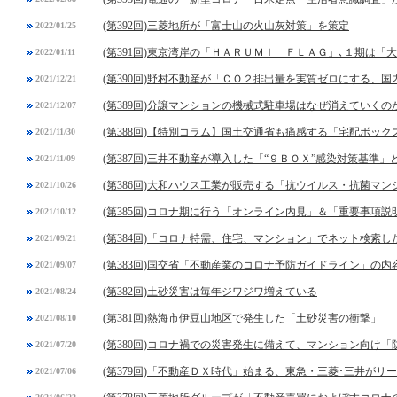
(第392回)三菱地所が「富士山の火山灰対策」を策定
2022/01/25
(第391回)東京湾岸の「ＨＡＲＵＭＩ ＦＬＡＧ」､１期は
2022/01/11
(第390回)野村不動産が「ＣＯ２排出量を実質ゼロにする、
2021/12/21
(第389回)分譲マンションの機械式駐車場はなぜ消えていくの
2021/12/07
(第388回)【特別コラム】国土交通省も痛感する「宅配ボック
2021/11/30
(第387回)三井不動産が導入した「“９ＢＯＸ”感染対策基準」
2021/11/09
(第386回)大和ハウス工業が販売する「抗ウイルス・抗菌マ
2021/10/26
(第385回)コロナ期に行う「オンライン内見」＆「重要事項
2021/10/12
(第384回)「コロナ特需、住宅、マンション」でネット検索し
2021/09/21
(第383回)国交省「不動産業のコロナ予防ガイドライン」の内
2021/09/07
(第382回)土砂災害は毎年ジワジワ増えている
2021/08/24
(第381回)熱海市伊豆山地区で発生した「土砂災害の衝撃」
2021/08/10
(第380回)コロナ禍での災害発生に備えて、マンション向け
2021/07/20
(第379回)「不動産ＤＸ時代」始まる、東急・三菱･三井がリ
2021/07/06