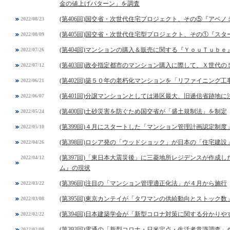
金の値上げパターン」を調査
(第406回)国交省・次世代住宅プロジェクト、その⑤『アベ
2022/08/23
(第405回)国交省・次世代住宅型プロジェクト、その①『スタ
2022/08/09
(第404回)マンションの購入＆販売に関する『ＹｏｕＴｕｂ
2022/07/26
(第403回)政令指定都市のマンション購入に際して、Ｘ世代
2022/07/12
(第402回)築５０年の老朽化マンションを「リファイニング工
2022/06/21
(第401回)分譲マンションとしては港区最大、旧逓信省跡地
2022/06/07
(第400回)土砂災害を防ぐため国交省が「盛土規制法」を制定
2022/05/24
(第399回)４月にスタートした「マンション管理計画認定制
2022/05/10
(第398回)ロシア発の「ウッドショック」が日本の「住宅建設
2022/04/26
(第397回)「東日本大震災後」に三菱地所レジデンスが作成
2022/04/12
ム』の現状
(第396回)注目の「マンション管理適正化法」が４月から施行
2022/03/22
(第395回)東京カンテイが「タワマンの供給動向とストック数
2022/03/08
(第394回)日本建築学会が「新型コロナ対策に関する分かりや
2022/02/22
(第393回)電通の「新型コロナ・日米定点・生活者意識調査」
2022/02/08