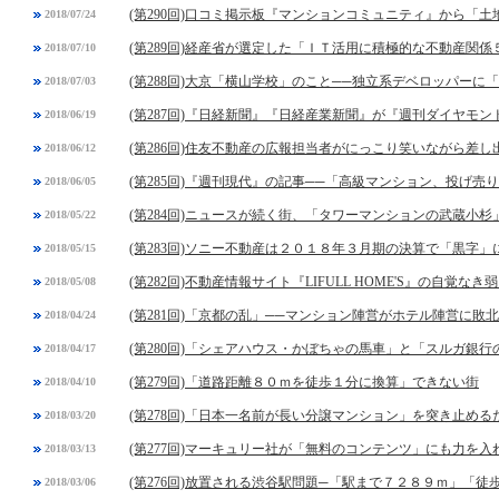
(第290回)口コミ掲示板『マンションコミュニティ』から「
2018/07/24
(第289回)経産省が選定した「ＩＴ活用に積極的な不動産関係
2018/07/10
(第288回)大京「横山学校」のこと──独立系デベロッパーに
2018/07/03
(第287回)『日経新聞』『日経産業新聞』が『週刊ダイヤモ
2018/06/19
(第286回)住友不動産の広報担当者がにっこり笑いながら差し
2018/06/12
(第285回)『週刊現代』の記事──「高級マンション、投げ
2018/06/05
(第284回)ニュースが続く街、「タワーマンションの武蔵小杉
2018/05/22
(第283回)ソニー不動産は２０１８年３月期の決算で「黒字
2018/05/15
(第282回)不動産情報サイト『LIFULL HOME'S』の自覚なき
2018/05/08
(第281回)「京都の乱」──マンション陣営がホテル陣営に敗北
2018/04/24
(第280回)「シェアハウス・かぼちゃの馬車」と「スルガ銀
2018/04/17
(第279回)「道路距離８０ｍを徒歩１分に換算」できない街
2018/04/10
(第278回)「日本一名前が長い分譲マンション」を突き止め
2018/03/20
(第277回)マーキュリー社が「無料のコンテンツ」にも力を入
2018/03/13
(第276回)放置される渋谷駅問題─「駅まで７２８９ｍ」「
2018/03/06