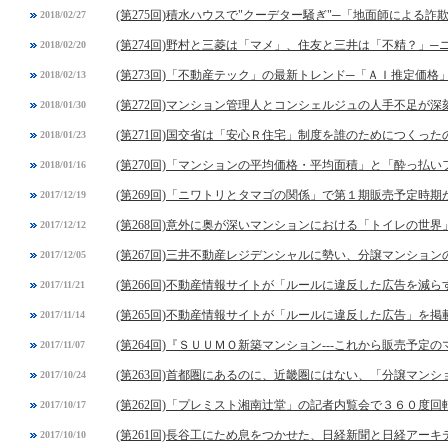
(第275回)積水ハウスで"クーデター騒ぎ"─「地面師による詐
2018/02/27
(第274回)野村と三菱は「マメ」、住友と三井は「不精？」
2018/02/20
(第273回)「不動産テック」の最新トレンド─「ＡＩ推定価格
2018/02/13
(第272回)マンション管理人とコンシェルジュの人手不足が深
2018/01/30
(第271回)国交省は「安心Ｒ住宅」制度を誰のためにつくった
2018/01/23
(第270回)「マンションの平均価格・平均面積」と「酔っ払
2018/01/16
(第269回)「ニワトリとタマゴの関係」で第１期販売予定時
2017/12/19
(第268回)意外に奥が深いマンションにおける「トイレの世界
2017/12/12
(第267回)三井不動産レジデンシャルに勢い、分譲マンショ
2017/12/05
(第266回)不動産情報サイトが「ルールに違反した広告を減
2017/11/21
(第265回)不動産情報サイトが「ルールに違反した広告」を
2017/11/14
(第264回)『ＳＵＵＭＯ新築マンション---これから販売予
2017/11/07
(第263回)首都圏にあるのに、近畿圏にはない、「分譲マン
2017/10/24
(第262回)「プレミスト湘南辻堂」の記者内覧会で３６０度
2017/10/17
(第261回)長谷工にため息をつかせた、日経新聞と日経アー
2017/10/10