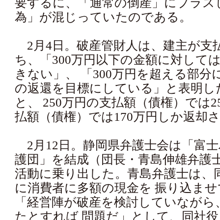
要するに、「通常の倒産」にプラス
為」が混じっていたのである。
2月4日。破産管財人は、建主が支
ち、「300万円以下の金額に対しては
きない」、 「300万円を超える部分
の返還を目標にしている」と表明し
と、 250万円の支払額（債権）では2
払額（債権）では170万円しか返却
2月12日。静岡県弁護士会は「富
護団」を結成（団長・青島伸雄弁護士
活動に乗り出した。青島弁護士は、
に消費者に多額の現金を 振り込ま
「経営陣が破産を検討していながら
たとすれば 問題だ」として、同社