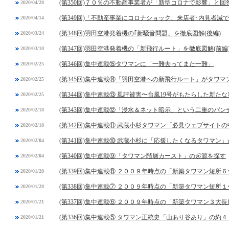
(第350回)７０％の不動産事業者が「新型コロナで影響」と
2020/04/28
(第349回)「不動産事業にコロナショック、来店者･内見者減
2020/04/14
(第348回)羽田空港発着機の｢新騒音問題」を徹底図解(後編)
2020/03/24
(第347回)羽田空港発着機の「新飛行ルート」を徹底図解(前編
2020/03/10
(第346回)集中連載⑮タワマンに「一難去ってまた一難」
2020/02/25
(第345回)集中連載⑭「羽田空港への新飛行ルート」がタワ
2020/02/25
(第344回)集中連載⑬ 風評被害〜台風19号がもたらした新た
2020/02/25
(第343回)集中連載⑫「浸水＆ネット暗示」という二重のパン
2020/02/18
(第342回)集中連載⑪ 武蔵小杉タワマン「必見ウェブサイト
2020/02/18
(第341回)集中連載⑩ 武蔵小杉に「応援したくなるタワマン
2020/02/04
(第340回)集中連載⑨「タワマン階層カースト」の起源を探す
2020/02/04
(第339回)集中連載⑧ ２００９年時点の「新築タワマン短所
2020/01/28
(第338回)集中連載⑦ ２００９年時点の「新築タワマン短所
2020/01/28
(第337回)集中連載⑥ ２００９年時点の「新築タワマン３大長
2020/01/21
(第336回)集中連載⑤ タワマン正統史「山あり谷あり」の約４
2020/01/21