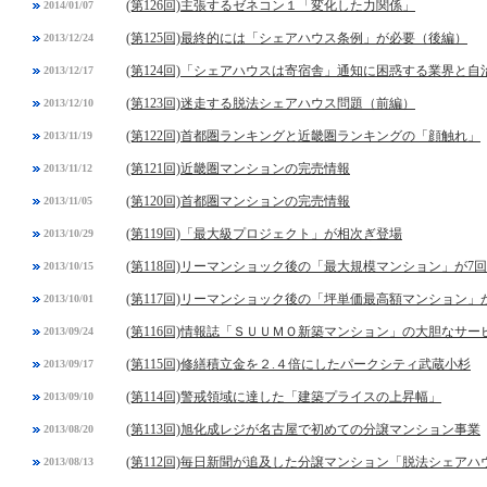
(第126回)主張するゼネコン１「変化した力関係」
2014/01/07
(第125回)最終的には「シェアハウス条例」が必要（後編）
2013/12/24
(第124回)「シェアハウスは寄宿舎」通知に困惑する業界と自
2013/12/17
(第123回)迷走する脱法シェアハウス問題（前編）
2013/12/10
(第122回)首都圏ランキングと近畿圏ランキングの「顔触れ」
2013/11/19
(第121回)近畿圏マンションの完売情報
2013/11/12
(第120回)首都圏マンションの完売情報
2013/11/05
(第119回)「最大級プロジェクト」が相次ぎ登場
2013/10/29
(第118回)リーマンショック後の「最大規模マンション」が7
2013/10/15
(第117回)リーマンショック後の「坪単価最高額マンション」
2013/10/01
(第116回)情報誌「ＳＵＵＭＯ新築マンション」の大胆なサー
2013/09/24
(第115回)修繕積立金を２.４倍にしたパークシティ武蔵小杉
2013/09/17
(第114回)警戒領域に達した「建築プライスの上昇幅」
2013/09/10
(第113回)旭化成レジが名古屋で初めての分譲マンション事業
2013/08/20
(第112回)毎日新聞が追及した分譲マンション「脱法シェアハ
2013/08/13