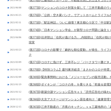
(第378回)三菱地所グループが「不動産売買におよぼすコロ
2021/06/22
(第377回)マンションのコロナ対策を探して「三井不動産の
2021/06/08
(第376回)「公的・空き家バンク」でアットホームとライフ
2021/05/25
(第375回)「駅近神話」ついに崩壊？東京都心５区で「中古
2021/05/11
(第374回)「日本マンション学会」が新型コロナ問題に論文１
2021/04/20
(第373回)沿岸部は「住民が逃げる力」､内陸部は「住民が
2021/04/06
現実
(第372回)コロナの影響で「劇的な順位変動」が発生、ライ
2021/03/23
ク
(第371回)コロナに負けず、三井不レジ「パークタワー勝ど
2021/03/09
(第370回)【特別コラム】週刊東洋経済「まさかのコロナ特
2021/02/16
(第369回)緊急事態時における「メジャーセブンの販売活動」
2021/02/09
(第368回)ダイキンが「コロナの冬」を乗りきる「乾燥＆節電
2021/01/19
(第367回)新築分譲マンション広告Ｎｏ１「読売広告社の味
2021/01/12
(第366回)大京アステージがマンション居住者向け「健康管
2020/12/22
(第365回)三井不動産の「月夜のキッチン」ｖｓ三菱地所の「
2020/12/15