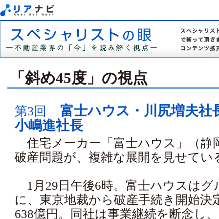
「斜め45度」の視点
富士ハウス・川尻増夫社
第3回
小嶋進社長
住宅メーカー「富士ハウス」（静
破産問題が、複雑な展開を見せてい
1月29日午後6時。富士ハウスはグ
に、東京地裁から破産手続き開始決定
638億円。同社は事業継続を断念し、