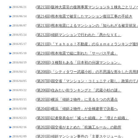
(第215回)阪神大震災の復興事業マンションを１棟丸ごとリノ
2016/06/21
(第214回)熊本地震で被災したマンション復旧工事の手続き
2016/06/14
(第213回)熊本地震によるマンションの「知られざる被災状況
2016/06/07
(第212回)傾斜マンションで行われた「愚かなＶＥ」
2016/05/24
(第211回)「Ｙａｈｏｏ！不動産」のＧｏｍｅｚランキング復
2016/05/17
(第210回)熊本地震で縦に割れた「サーパス平成」
2016/05/10
(第209回)３種類もある「日本初の分譲マンション」
2016/04/19
(第208回)「シティタワー武蔵小杉」の不思議な形をした共用
2016/04/12
(第207回)国交省「マンション・コミュニティ殺し」政策のて
2016/04/05
(第206回)住みたい街ランキングと「武蔵小杉の謎」
2016/03/22
(第205回)横浜「傾斜２物件」に見る５つの共通点
2016/03/15
(第204回)横浜「傾斜２物件」が全棟建替で決着へ
2016/03/08
(第203回)記者発表会が「減った組織」と「増えた組織」
2016/02/23
(第202回)国交省がまとめた「杭施工ルール」の勘所
2016/02/16
(第201回)傾斜マンション事件の「主要スケジュール」
2016/02/09