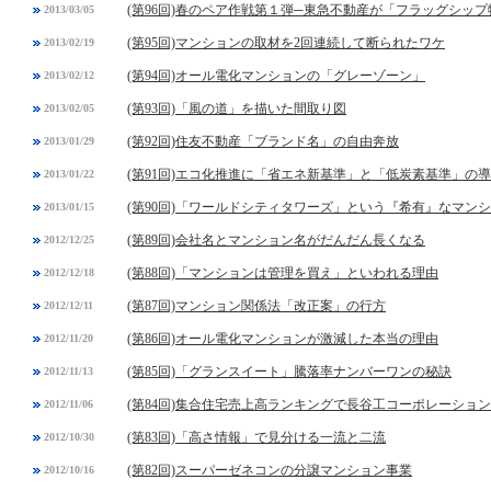
(第96回)春のペア作戦第１弾─東急不動産が「フラッグシッ
2013/03/05
(第95回)マンションの取材を2回連続して断られたワケ
2013/02/19
(第94回)オール電化マンションの「グレーゾーン」
2013/02/12
(第93回)「風の道」を描いた間取り図
2013/02/05
(第92回)住友不動産「ブランド名」の自由奔放
2013/01/29
(第91回)エコ化推進に「省エネ新基準」と「低炭素基準」の
2013/01/22
(第90回)「ワールドシティタワーズ」という『希有』なマン
2013/01/15
(第89回)会社名とマンション名がだんだん長くなる
2012/12/25
(第88回)「マンションは管理を買え」といわれる理由
2012/12/18
(第87回)マンション関係法「改正案」の行方
2012/12/11
(第86回)オール電化マンションが激減した本当の理由
2012/11/20
(第85回)「グランスイート」騰落率ナンバーワンの秘訣
2012/11/13
(第84回)集合住宅売上高ランキングで長谷工コーポレーショ
2012/11/06
(第83回)「高さ情報」で見分ける一流と二流
2012/10/30
(第82回)スーパーゼネコンの分譲マンション事業
2012/10/16