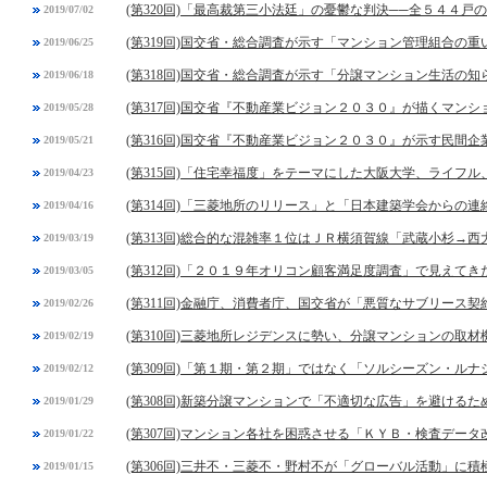
(第320回)「最高裁第三小法廷」の憂鬱な判決──全５４４戸
2019/07/02
(第319回)国交省・総合調査が示す「マンション管理組合の
2019/06/25
(第318回)国交省・総合調査が示す「分譲マンション生活の
2019/06/18
(第317回)国交省『不動産業ビジョン２０３０』が描くマン
2019/05/28
(第316回)国交省『不動産業ビジョン２０３０』が示す民間
2019/05/21
(第315回)「住宅幸福度」をテーマにした大阪大学、ライフ
2019/04/23
(第314回)「三菱地所のリリース」と「日本建築学会からの連
2019/04/16
(第313回)総合的な混雑率１位はＪＲ横須賀線「武蔵小杉→西
2019/03/19
(第312回)「２０１９年オリコン顧客満足度調査」で見えてき
2019/03/05
(第311回)金融庁、消費者庁、国交省が「悪質なサブリース契
2019/02/26
(第310回)三菱地所レジデンスに勢い、分譲マンションの取
2019/02/19
(第309回)「第１期・第２期」ではなく「ソルシーズン・ル
2019/02/12
(第308回)新築分譲マンションで「不適切な広告」を避ける
2019/01/29
(第307回)マンション各社を困惑させる「ＫＹＢ・検査デー
2019/01/22
(第306回)三井不・三菱不・野村不が「グローバル活動」に積
2019/01/15