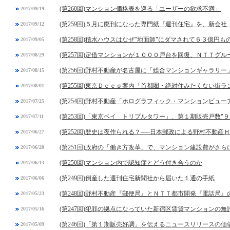
(第260回)マンション価格表を巡る「ユーザーの欲求不満」
2017/09/19
(第259回)５月に廃刊になった専門紙『週刊住宅』を、新会
2017/09/12
(第258回)積水ハウスはなぜ"地面師"にダマされて６３億円
2017/09/05
(第257回)定借マンションが１０００戸台を回復、ＮＴＴグ
2017/08/29
(第256回)野村不動産が名古屋に「総合マンションギャラリ
2017/08/15
(第255回)東京Ｄｅｅｐ案内「首都圏・絶対住みたくない街
2017/08/01
(第254回)野村不動産「ホログラフィック・マンションビュー
2017/07/25
(第253回)「東京ベイ トリプルタワー」、第１期販売戸数"９
2017/07/11
(第252回)歴史は夜作られる？──日本郵政による野村不動産
2017/06/27
(第251回)政府の「働き方改革」で、マンション建設費がさら
2017/06/20
(第250回)マンション内で認知症とどう付き合うのか
2017/06/13
(第249回)倒産した週刊住宅新聞社から届いた１通の手紙
2017/06/06
(第248回)野村不動産『郵便局』とＮＴＴ都市開発『電話局』
2017/05/23
(第247回)犯罪の拠点になっていた新宿区賃貸マンションの無
2017/05/16
(第246回)「第１期販売好調」を伝えるニュースリリースの価
2017/05/09