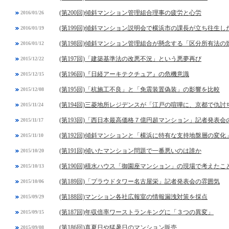
(第200回)傾斜マンション管理組合理事の疲労と心労
2016/01/26
(第199回)傾斜マンション説明会で横浜市の課長が立ち往生し
2016/01/19
(第198回)傾斜マンション管理組合が懸念する「区分所有法
2016/01/12
(第197回)「建築基準法の改悪不況」という悪夢再び
2015/12/22
(第196回)『日経アーキテクチュア』の危機意識
2015/12/15
(第195回)「杭施工不良」と「免震装置偽装」の影響を比較
2015/12/08
(第194回)三菱地所レジデンスが「江戸の喧嘩に、京都で仇討
2015/11/24
(第193回)「西日本最高価格７億円超マンション」記者発表会
2015/11/17
(第192回)傾斜マンションと「横浜に特有な支持地盤層の変化
2015/11/10
(第191回)傾いたマンション問題で一番悪いのは誰か
2015/10/20
(第190回)積水ハウス「御園座マンション」の現場で考えたこ
2015/10/13
(第189回)「プラウドタワー名古屋栄」記者発表会の雰囲気
2015/10/06
(第188回)マンション各社広報室の情報漏洩対策を採点
2015/09/29
(第187回)年収倍率ワーストランキングに「３つの異変」
2015/09/15
(第186回)真夏日や猛暑日のマンション販売
2015/09/08