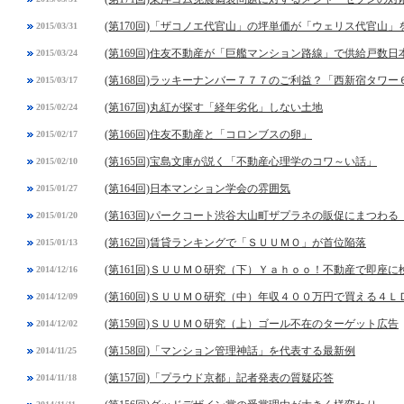
(第170回)「ザコノエ代官山」の坪単価が「ウェリス代官山
2015/03/31
(第169回)住友不動産が「巨艦マンション路線」で供給戸数日
2015/03/24
(第168回)ラッキーナンバー７７７のご利益？「西新宿タワ
2015/03/17
(第167回)丸紅が探す「経年劣化」しない土地
2015/02/24
(第166回)住友不動産と「コロンブスの卵」
2015/02/17
(第165回)宝島文庫が説く「不動産心理学のコワ～い話」
2015/02/10
(第164回)日本マンション学会の雰囲気
2015/01/27
(第163回)パークコート渋谷大山町ザプラネの販促にまつわる
2015/01/20
(第162回)賃貸ランキングで「ＳＵＵＭＯ」が首位陥落
2015/01/13
(第161回)ＳＵＵＭＯ研究（下）Ｙａｈｏｏ！不動産で即座に
2014/12/16
(第160回)ＳＵＵＭＯ研究（中）年収４００万円で買える４
2014/12/09
(第159回)ＳＵＵＭＯ研究（上）ゴール不在のターゲット広告
2014/12/02
(第158回)「マンション管理神話」を代表する最新例
2014/11/25
(第157回)「プラウド京都」記者発表の質疑応答
2014/11/18