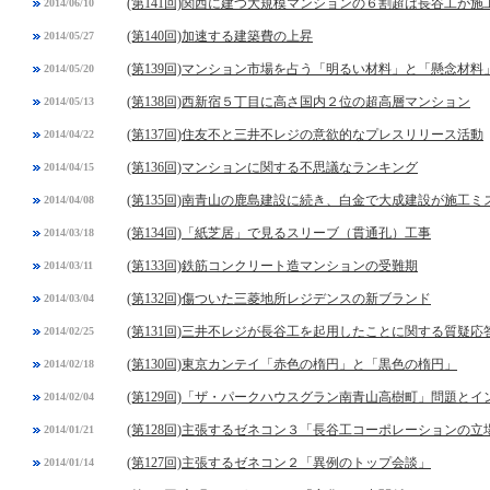
(第141回)関西に建つ大規模マンションの６割超は長谷工が施
2014/06/10
(第140回)加速する建築費の上昇
2014/05/27
(第139回)マンション市場を占う「明るい材料」と「懸念材料
2014/05/20
(第138回)西新宿５丁目に高さ国内２位の超高層マンション
2014/05/13
(第137回)住友不と三井不レジの意欲的なプレスリリース活動
2014/04/22
(第136回)マンションに関する不思議なランキング
2014/04/15
(第135回)南青山の鹿島建設に続き、白金で大成建設が施工ミ
2014/04/08
(第134回)「紙芝居」で見るスリーブ（貫通孔）工事
2014/03/18
(第133回)鉄筋コンクリート造マンションの受難期
2014/03/11
(第132回)傷ついた三菱地所レジデンスの新ブランド
2014/03/04
(第131回)三井不レジが長谷工を起用したことに関する質疑応
2014/02/25
(第130回)東京カンテイ「赤色の楕円」と「黒色の楕円」
2014/02/18
(第129回)「ザ・パークハウスグラン南青山高樹町」問題と
2014/02/04
(第128回)主張するゼネコン３「長谷工コーポレーションの立
2014/01/21
(第127回)主張するゼネコン２「異例のトップ会談」
2014/01/14