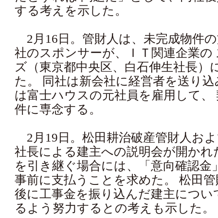
する考えを示した。
2月16日。管財人は、未完成物件
社のスポンサーが、ＩＴ関連企業の
ズ（東京都中央区、白石伸生社長）
た。 同社は新会社に経営者を送り
は富士ハウスの元社員を雇用して、
件に専念する。
2月19日。松田耕治破産管財人お
社長による建主への説明会が開かれ
を引き継ぐ場合には、「意向確認金」
事前に支払うことを求めた。 松田
後に工事金を振り込んだ建主について
るよう努力するとの考えも示した。