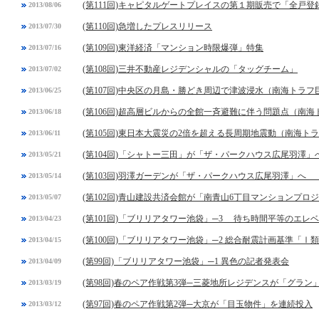
(第111回)キャピタルゲートプレイスの第１期販売で「全戸登
2013/08/06
(第110回)急増したプレスリリース
2013/07/30
(第109回)東洋経済「マンション時限爆弾」特集
2013/07/16
(第108回)三井不動産レジデンシャルの「タッグチーム」
2013/07/02
(第107回)中央区の月島・勝どき周辺で津波浸水（南海トラ
2013/06/25
(第106回)超高層ビルからの全館一斉避難に伴う問題点（南
2013/06/18
(第105回)東日本大震災の2倍を超える長周期地震動（南海ト
2013/06/11
(第104回)「シャトー三田」が「ザ・パークハウス広尾羽澤」
2013/05/21
(第103回)羽澤ガーデンが「ザ・パークハウス広尾羽澤」へ 
2013/05/14
(第102回)青山建設共済会館が「南青山6丁目マンションプロ
2013/05/07
(第101回)「ブリリアタワー池袋」─3 待ち時間平等のエレ
2013/04/23
(第100回)「ブリリアタワー池袋」─2 総合耐震計画基準「Ⅰ
2013/04/15
(第99回)「ブリリアタワー池袋」─1 異色の記者発表会
2013/04/09
(第98回)春のペア作戦第3弾─三菱地所レジデンスが「グラン
2013/03/19
(第97回)春のペア作戦第2弾─大京が「目玉物件」を連続投入
2013/03/12