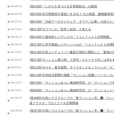
(第420回)『いのちを見つける災害救助犬』の献身
2024/01/23
(第419回)石川県能登を震源とするＭ７.６の地震 建物被害
2024/01/09
(第418回)『日経アーキテクチュア・タワマン記事』が訴えた
2023/11/28
(第417回)タワマンの『長所と短所』を考える
2023/10/24
(第416回)三菱地所レジデンスの「ＹｏｕＴｕｂｅ活用戦略」
2023/01/24
(第415回)三井不動産レジデンシャルの「ＹｏｕＴｕｂｅ活用
2023/01/10
(第414回)社長ユーチューバー藤原正明氏が開設した「最強
2022/12/27
(第413回)マンション購入時、Ｘ世代（４０〜５０代）は何を
2022/12/13
(第412回)ＮＨＫ、東京新聞、ダイヤモンドオンラインが『
2022/11/22
(第411回)日本経済新聞の連載『マンション高騰シリーズ』の
2022/11/08
(第410回)「マンションみらい価値研究所」が「マンション
2022/10/25
(第409回)「マンションみらい価値研究所」が「マンション
2022/10/11
(第408回)大和ハウスグループの「新マンション学」❺「マ
2022/09/20
坂プラスタ」でセミナーを定期開催
(第407回)大和ハウスグループの「新マンション学」❶「マ
2022/09/06