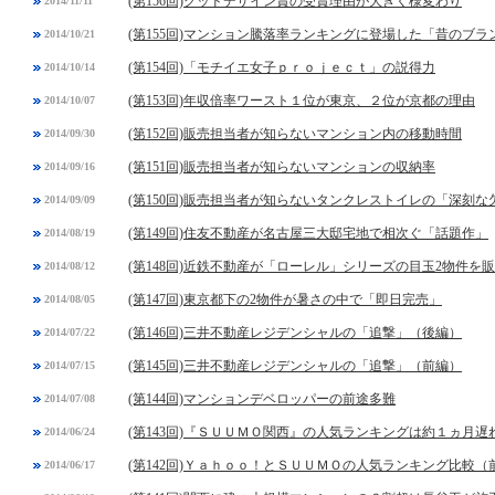
(第156回)グッドデザイン賞の受賞理由が大きく様変わり
2014/11/11
(第155回)マンション騰落率ランキングに登場した「昔のブラ
2014/10/21
(第154回)「モチイエ女子ｐｒｏｊｅｃｔ」の説得力
2014/10/14
(第153回)年収倍率ワースト１位が東京、２位が京都の理由
2014/10/07
(第152回)販売担当者が知らないマンション内の移動時間
2014/09/30
(第151回)販売担当者が知らないマンションの収納率
2014/09/16
(第150回)販売担当者が知らないタンクレストイレの「深刻な
2014/09/09
(第149回)住友不動産が名古屋三大邸宅地で相次ぐ「話題作」
2014/08/19
(第148回)近鉄不動産が「ローレル」シリーズの目玉2物件を
2014/08/12
(第147回)東京都下の2物件が暑さの中で「即日完売」
2014/08/05
(第146回)三井不動産レジデンシャルの「追撃」（後編）
2014/07/22
(第145回)三井不動産レジデンシャルの「追撃」（前編）
2014/07/15
(第144回)マンションデベロッパーの前途多難
2014/07/08
(第143回)『ＳＵＵＭＯ関西』の人気ランキングは約１ヵ月遅
2014/06/24
(第142回)Ｙａｈｏｏ！とＳＵＵＭＯの人気ランキング比較（
2014/06/17