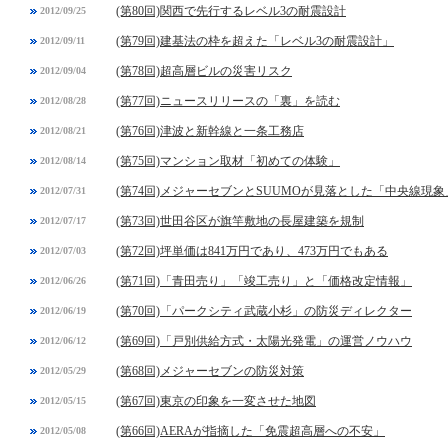
(第80回)関西で先行するレベル3の耐震設計
2012/09/25
(第79回)建基法の枠を超えた「レベル3の耐震設計」
2012/09/11
(第78回)超高層ビルの災害リスク
2012/09/04
(第77回)ニュースリリースの「裏」を読む
2012/08/28
(第76回)津波と新幹線と一条工務店
2012/08/21
(第75回)マンション取材「初めての体験」
2012/08/14
(第74回)メジャーセブンとSUUMOが見落とした「中央線現象
2012/07/31
(第73回)世田谷区が旗竿敷地の長屋建築を規制
2012/07/17
(第72回)坪単価は841万円であり、473万円でもある
2012/07/03
(第71回)「青田売り」「竣工売り」と「価格改定情報」
2012/06/26
(第70回)「パークシティ武蔵小杉」の防災ディレクター
2012/06/19
(第69回)「戸別供給方式・太陽光発電」の運営ノウハウ
2012/06/12
(第68回)メジャーセブンの防災対策
2012/05/29
(第67回)東京の印象を一変させた地図
2012/05/15
(第66回)AERAが指摘した「免震超高層への不安」
2012/05/08