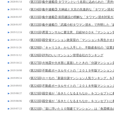
(第335回)集中連載④ タワマンという名前に込められた「意
2020/01/14
(第334回)集中連載③ 大林組と大京の先進的な「タワマン浸
2020/01/14
(第333回)集中連載② 前田建設の明解な「タワマン浸水対策
2020/01/07
(第332回)集中連載①「武蔵小杉タワマン浸水」で判明した
2020/01/07
(第331回)悪質コンサルに要注意、日経ＭＯＯＫ『マンショ
2019/12/24
(第330回)国交省マンション政策室の「マンションを再生させ
2019/12/10
(第329回)「キャリコネ」から入手した、不動産各社の「従
2019/11/26
(第328回)評判のいいマンション管理会社のランキング
2019/11/12
(第327回)大地震や大水害に直面したときの「分譲マンショ
2019/10/22
(第326回)不動産ポータルサイトの「２０１９年版マンショ
2019/10/08
(第325回)スーモの「新築分譲マンション人気ランキング」
2019/09/24
(第324回)不動産ポータルサイトの「２０１８年版マンショ
2019/09/03
(第323回)国交省が「歩きたくなるまちなか」をコンセプト
2019/08/27
(第322回)国交省が「歩きたくなるまちなか」をコンセプト
2019/08/06
(第321回)「宙に浮いた１０階建てマンション」は「免震構法
2019/07/23