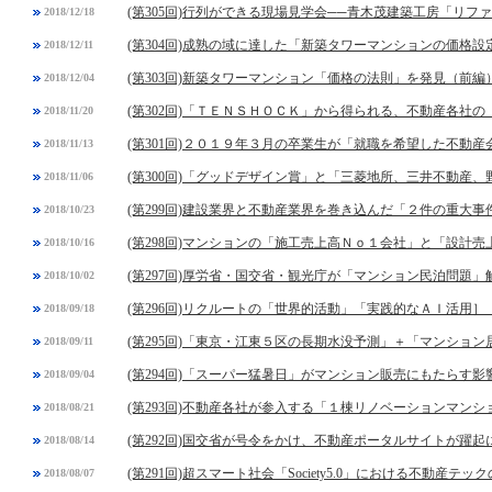
(第305回)行列ができる現場見学会──青木茂建築工房「リフ
2018/12/18
(第304回)成熟の域に達した「新築タワーマンションの価格設
2018/12/11
(第303回)新築タワーマンション「価格の法則」を発見（前編
2018/12/04
(第302回)「ＴＥＮＳＨＯＣＫ」から得られる、不動産各社
2018/11/20
(第301回)２０１９年３月の卒業生が「就職を希望した不動
2018/11/13
(第300回)「グッドデザイン賞」と「三菱地所、三井不動産
2018/11/06
(第299回)建設業界と不動産業界を巻き込んだ「２件の重大事
2018/10/23
(第298回)マンションの「施工売上高Ｎｏ１会社」と「設計
2018/10/16
(第297回)厚労省・国交省・観光庁が「マンション民泊問題」
2018/10/02
(第296回)リクルートの「世界的活動」「実践的なＡＩ活用］
2018/09/18
(第295回)「東京・江東５区の長期水没予測」＋「マンショ
2018/09/11
(第294回)「スーパー猛暑日」がマンション販売にもたらす影
2018/09/04
(第293回)不動産各社が参入する「１棟リノベーションマンシ
2018/08/21
(第292回)国交省が号令をかけ、不動産ポータルサイトが躍起
2018/08/14
(第291回)超スマート社会「Society5.0」における不動産テッ
2018/08/07