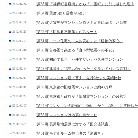
(第65回)「神保町書店街」から「二番町」に引っ越した理由
2012/04/24
(第64回)震度6強と震度7の違い
2012/04/17
(第63回)大震災がマンション購入予定者に及ぼした影響
2012/04/10
(第62回)「団地Ｒ不動産」がスタート
2012/03/27
(第61回)コープ住宅の「人的安心」と「建物的安心」
2012/03/13
(第60回)首都圏で高まる「直下型地震への不安」
2012/03/06
(第59回)初めて見た「不便でない」バス便マンション
2012/02/21
(第58回)建替えに13年もかかった「グランドパレス高羽」
2012/02/14
(第57回)マンション建て替え「先行2社」の実績比較
2012/02/07
(第56回)東京都の旧耐震マンションは約43万戸
2012/01/31
(第55回)東京都と政府が「旧耐震マンション」の改善策
2012/01/24
(第54回)マンションの評価が「強い」から「弱い」に逆転し
2012/01/17
(第53回)マンションは地震に弱かった
2011/12/22
(第52回)長周期地震動に対する「国交省試案」
2011/12/22
(第51回)モデルルーム担当者の「肩書き」
2011/12/06