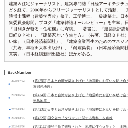
建築＆住宅ジャーナリスト。建築専門誌「日経アーキテクチ
どを経て、2006年からフリージャーナリストとして活動。 
院博士課程（建築学専攻）修了、工学博士、一級建築士。日
集委員会顧問。ブログ『建築雑誌オールレビュー』を主宰。
『目利きが斬る・住宅欄』に寄稿。 著書に、『建築批評講
日経ＢＰ社）、『建築家という生き方』（共著、日経ＢＰ社
い家』（日本経済新聞社）、『建築産業再生のためのマネジ
（共著、早稲田大学出版部）、『耐震偽装』（日本経済新聞
真実』（日本経済新聞出版社）ほかがある。
(第425回)日本と台湾が築き上げた『地震時にお互いを助け合
2024/07/02
東部沖地震」
(第424回)日本と台湾が築き上げた『地震時にお互いを助け合
2024/06/04
半島地震」
(第423回)日本と台湾が築き上げた『地震時にお互いを助け合
2024/05/14
(第422回)国交省の『タワマンに関する資料』を点検
2024/03/05
(第421回)能登半島で観察された「地震に伴う火災」と「津
2024/02/06