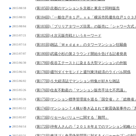
(第185回)京都のマンションを京都と東京で同時販売
2015/08/18
(第184回)「一般住戸８１戸」ｖｓ「横浜市民優先住戸１０３
2015/08/11
(第183回)「ブリリアタワーズ目黒」の販売に「シャワー方式
2015/08/04
(第182回)４次元販売戦というキーワード
2015/07/21
(第181回)雑誌「Ｗｅｄｇｅ」のタワーマンション狂騒曲
2015/07/14
(第180回)武蔵小杉の第２ラウンド開始を告げる記者発表
2015/07/07
(第179回)長谷工テーストに染まる大型マンションの外観
2015/06/30
(第178回)週刊ダイヤモンドと週刊東洋経済のライバル関係
2015/06/16
(第177回)５大経済誌でマンション特集が好きな雑誌
2015/06/02
(第176回)住友不動産の「マンション販売手法七不思議」
2015/05/26
(第175回)マンション標準管理規を巡る「国交省」と「総務省
2015/05/26
(第174回)マンション７４棟が巻き込まれて耐震偽装事件の「
2015/05/12
(第173回)リセールバリューに関する「難問」
2015/05/07
(第172回)沖有人さんの『２０１８年までのマンション戦略バ
2015/04/14
(第171回)東洋ゴム免震偽装問題に対するメジャーセブンの対
2015/03/31