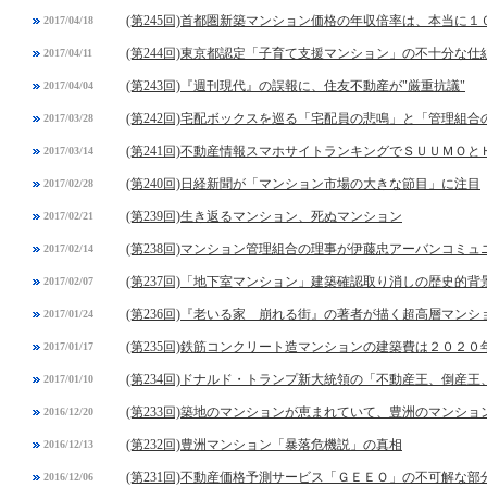
(第245回)首都圏新築マンション価格の年収倍率は、本当に
2017/04/18
(第244回)東京都認定「子育て支援マンション」の不十分な仕
2017/04/11
(第243回)『週刊現代』の誤報に、住友不動産が"厳重抗議"
2017/04/04
(第242回)宅配ボックスを巡る「宅配員の悲鳴」と「管理組合
2017/03/28
(第241回)不動産情報スマホサイトランキングでＳＵＵＭＯと
2017/03/14
(第240回)日経新聞が「マンション市場の大きな節目」に注目
2017/02/28
(第239回)生き返るマンション、死ぬマンション
2017/02/21
(第238回)マンション管理組合の理事が伊藤忠アーバンコミ
2017/02/14
(第237回)「地下室マンション」建築確認取り消しの歴史的背
2017/02/07
(第236回)『老いる家 崩れる街』の著者が描く超高層マンシ
2017/01/24
(第235回)鉄筋コンクリート造マンションの建築費は２０２
2017/01/17
(第234回)ドナルド・トランプ新大統領の「不動産王、倒産
2017/01/10
(第233回)築地のマンションが恵まれていて、豊洲のマンシ
2016/12/20
(第232回)豊洲マンション「暴落危機説」の真相
2016/12/13
(第231回)不動産価格予測サービス「ＧＥＥＯ」の不可解な部
2016/12/06