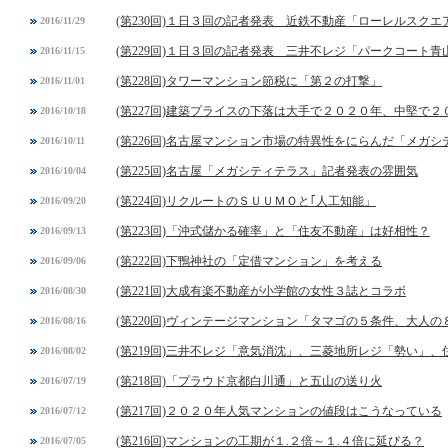
(第230回)１日３回の記者発表 近鉄不動産「ローレルスク
2016/11/29
(第229回)１日３回の記者発表 三井不レジ「パークコート青
2016/11/15
(第228回)タワーマンション節税に「第２の打撃」
2016/11/01
(第227回)建築プライスの下落は大手で２０２０年、中堅で２
2016/10/18
(第226回)名古屋マンション市場の特異性をにらんだ「メガ
2016/10/11
(第225回)名古屋「メガシティテラス」記者発表の雰囲気
2016/10/04
(第224回)リクルートのＳＵＵＭＯと｢人工知能」
2016/09/20
(第223回)「沖式儲かる確率」と「住友不動産」は好相性？
2016/09/13
(第222回)下鴨神社の「定借マンション」を考える
2016/09/06
(第221回)大成有楽不動産が小学館の女性３誌とコラボ
2016/08/30
(第220回)ヴィンテージマンション「タマゴの５条件、大人の
2016/08/16
(第219回)三井不レジ「意気消沈」、三菱地所レジ「勢い」
2016/08/02
(第218回)「プラウド京都白川通」と五山の送り火
2016/07/19
(第217回)２０２０年人気マンションの値段はこうなっている
2016/07/12
(第216回)マンションの工期が１.２倍～１.４倍に延びる？
2016/07/05