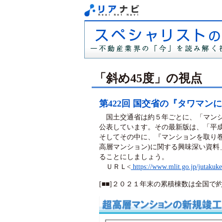
「斜め45度」の視点
第422回 国交省の『タワマン
国土交通省は約５年ごとに、「マンシ
公表しています。その最新版は、「平成
そしてその中に、『マンションを取り
高層マンション)に関する興味深い資
ることにしましょう。
ＵＲＬ<
https://www.mlit.go.jp/jutakuk
[■■]２０２１年末の累積棟数は全国で