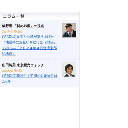
細野透 「斜め45度」の視点
2024年07月02日
(第425回)日本と台湾が築き上げた
『地震時にお互いを助け合う関係』
その３---「２０２４年４月台湾東部
沖地震」
山田純男 東京競売ウォッチ
2026年08月04日
(第802回)2026年上半期の対象物件は
236件