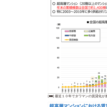
[■■] 最近１０年でタワマンの賃貸化が