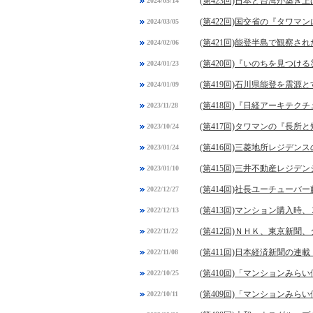
(第423回)日本と台湾が築
2024/05/14
(第422回)国交省の『タワマ
2024/03/05
(第421回)能登半島で観察
2024/02/06
(第420回)『いのちを見つけ
2024/01/23
(第419回)石川県能登を震源
2024/01/09
(第418回)『日経アーキテ
2023/11/28
(第417回)タワマンの『長所
2023/10/24
(第416回)三菱地所レジデ
2023/01/24
(第415回)三井不動産レジ
2023/01/10
(第414回)社長ユーチュー
2022/12/27
(第413回)マンション購入
2022/12/13
(第412回)ＮＨＫ、東京新
2022/11/22
(第411回)日本経済新聞の
2022/11/08
(第410回)「マンションみ
2022/10/25
(第409回)「マンションみ
2022/10/11