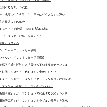
き上げた『地震時にお互いを助け合う関係』
ンに関する資料』を点検
された「地震に伴う火災」と「津波に伴う火災」の違い
る災害救助犬』の献身
とするＭ７.６の地震 建物被害初動調査
クチュア・タワマン記事』が訴えたこと
と短所』を考える
ンスの「ＹｏｕＴｕｂｅ活用戦略」
デンシャルの「ＹｏｕＴｕｂｅ活用戦略」
バー藤原正明氏が開設した「最強の不動産投資チャンネル」
時、Ｘ世代（４０〜５０代）は何を参考にした？
聞、ダイヤモンドオンラインが『マンション高騰』に興味津々
連載『マンション高騰シリーズ』のインパクト
らい価値研究所」が「マンションで発生する訴訟」を分析
らい価値研究所」が「マンショントラブルの実態」を追求