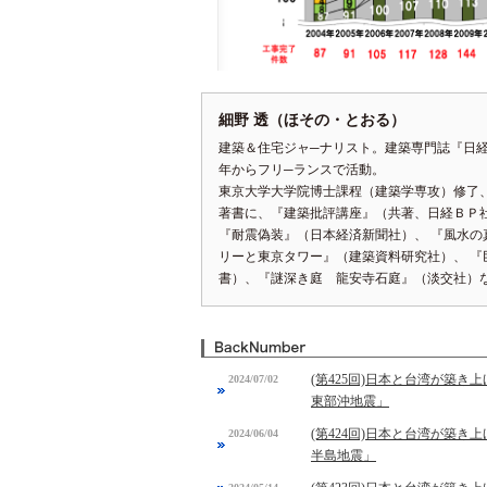
細野 透（ほその・とおる）
建築＆住宅ジャ─ナリスト。建築専門誌『日
年からフリ─ランスで活動。
東京大学大学院博士課程（建築学専攻）修了
著書に、『建築批評講座』（共著、日経ＢＰ
『耐震偽装』（日本経済新聞社）、 『風水
リーと東京タワー』（建築資料研究社）、 
書）、『謎深き庭 龍安寺石庭』（淡交社）
(第425回)日本と台湾が築
2024/07/02
東部沖地震」
(第424回)日本と台湾が築き
2024/06/04
半島地震」