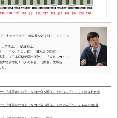
経ア─キテクチュア』編集長などを経て、２００６
、工学博士、一級建築士。
社）、『ありえない家』（日本経済新聞社）、
の真実』（日本経済新聞出版社）、『東京スカイツ
『巨大地震権威１６人の警告』（共著、文春新
など。
き上げた『地震時にお互いを助け合う関係』その３---「２０２４年４月台湾
上げた『地震時にお互いを助け合う関係』その２---「２０２４年1月能登