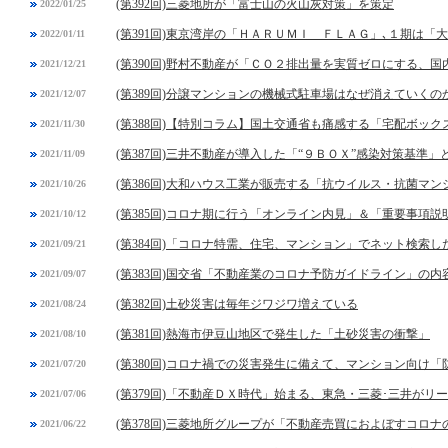
(第392回)三菱地所が「富士山の火山灰対策」を策定
2022/01/25
(第391回)東京湾岸の「ＨＡＲＵＭＩ ＦＬＡＧ」､１期は
2022/01/11
(第390回)野村不動産が「ＣＯ２排出量を実質ゼロにする、
2021/12/21
(第389回)分譲マンションの機械式駐車場はなぜ消えていくの
2021/12/07
(第388回)【特別コラム】国土交通省も痛感する「宅配ボック
2021/11/30
(第387回)三井不動産が導入した「“９ＢＯＸ”感染対策基準」
2021/11/09
(第386回)大和ハウス工業が販売する「抗ウイルス・抗菌マ
2021/10/26
(第385回)コロナ期に行う「オンライン内見」＆「重要事項
2021/10/12
(第384回)「コロナ特需、住宅、マンション」でネット検索し
2021/09/21
(第383回)国交省「不動産業のコロナ予防ガイドライン」の内
2021/09/07
(第382回)土砂災害は毎年ジワジワ増えている
2021/08/24
(第381回)熱海市伊豆山地区で発生した「土砂災害の衝撃」
2021/08/10
(第380回)コロナ禍での災害発生に備えて、マンション向け
2021/07/20
(第379回)「不動産ＤＸ時代」始まる、東急・三菱･三井がリ
2021/07/06
(第378回)三菱地所グループが「不動産売買におよぼすコロ
2021/06/22