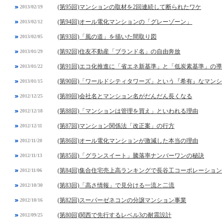
(第95回)マンションの取材を2回連続して断られたワケ
2013/02/19
(第94回)オール電化マンションの「グレーゾーン」
2013/02/12
(第93回)「風の道」を描いた間取り図
2013/02/05
(第92回)住友不動産「ブランド名」の自由奔放
2013/01/29
(第91回)エコ化推進に「省エネ新基準」と「低炭素基準」の
2013/01/22
(第90回)「ワールドシティタワーズ」という『希有』なマン
2013/01/15
(第89回)会社名とマンション名がだんだん長くなる
2012/12/25
(第88回)「マンションは管理を買え」といわれる理由
2012/12/18
(第87回)マンション関係法「改正案」の行方
2012/12/11
(第86回)オール電化マンションが激減した本当の理由
2012/11/20
(第85回)「グランスイート」騰落率ナンバーワンの秘訣
2012/11/13
(第84回)集合住宅売上高ランキングで長谷工コーポレーショ
2012/11/06
(第83回)「高さ情報」で見分ける一流と二流
2012/10/30
(第82回)スーパーゼネコンの分譲マンション事業
2012/10/16
(第80回)関西で先行するレベル3の耐震設計
2012/09/25