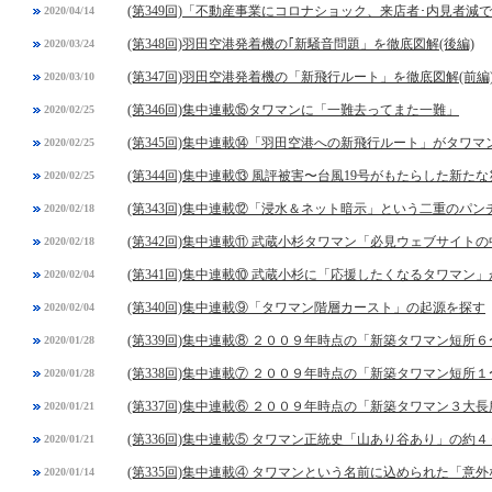
(第349回)「不動産事業にコロナショック、来店者･内見者減
2020/04/14
(第348回)羽田空港発着機の｢新騒音問題」を徹底図解(後編)
2020/03/24
(第347回)羽田空港発着機の「新飛行ルート」を徹底図解(前編
2020/03/10
(第346回)集中連載⑮タワマンに「一難去ってまた一難」
2020/02/25
(第345回)集中連載⑭「羽田空港への新飛行ルート」がタワ
2020/02/25
(第344回)集中連載⑬ 風評被害〜台風19号がもたらした新た
2020/02/25
(第343回)集中連載⑫「浸水＆ネット暗示」という二重のパン
2020/02/18
(第342回)集中連載⑪ 武蔵小杉タワマン「必見ウェブサイト
2020/02/18
(第341回)集中連載⑩ 武蔵小杉に「応援したくなるタワマン
2020/02/04
(第340回)集中連載⑨「タワマン階層カースト」の起源を探す
2020/02/04
(第339回)集中連載⑧ ２００９年時点の「新築タワマン短所
2020/01/28
(第338回)集中連載⑦ ２００９年時点の「新築タワマン短所
2020/01/28
(第337回)集中連載⑥ ２００９年時点の「新築タワマン３大長
2020/01/21
(第336回)集中連載⑤ タワマン正統史「山あり谷あり」の約４
2020/01/21
(第335回)集中連載④ タワマンという名前に込められた「意
2020/01/14