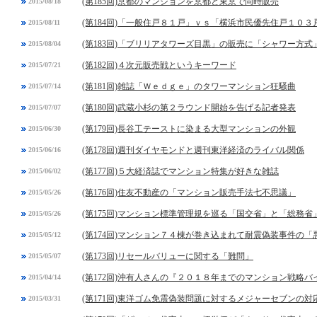
(第185回)京都のマンションを京都と東京で同時販売
2015/08/18
(第184回)「一般住戸８１戸」ｖｓ「横浜市民優先住戸１０３
2015/08/11
(第183回)「ブリリアタワーズ目黒」の販売に「シャワー方式
2015/08/04
(第182回)４次元販売戦というキーワード
2015/07/21
(第181回)雑誌「Ｗｅｄｇｅ」のタワーマンション狂騒曲
2015/07/14
(第180回)武蔵小杉の第２ラウンド開始を告げる記者発表
2015/07/07
(第179回)長谷工テーストに染まる大型マンションの外観
2015/06/30
(第178回)週刊ダイヤモンドと週刊東洋経済のライバル関係
2015/06/16
(第177回)５大経済誌でマンション特集が好きな雑誌
2015/06/02
(第176回)住友不動産の「マンション販売手法七不思議」
2015/05/26
(第175回)マンション標準管理規を巡る「国交省」と「総務省
2015/05/26
(第174回)マンション７４棟が巻き込まれて耐震偽装事件の「
2015/05/12
(第173回)リセールバリューに関する「難問」
2015/05/07
(第172回)沖有人さんの『２０１８年までのマンション戦略バ
2015/04/14
(第171回)東洋ゴム免震偽装問題に対するメジャーセブンの対
2015/03/31