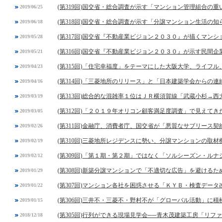
(第319回)国交省・総合調査が示す「マンション管理組合の
2019/06/25
(第318回)国交省・総合調査が示す「分譲マンション生活の
2019/06/18
(第317回)国交省『不動産業ビジョン２０３０』が描くマン
2019/05/28
(第316回)国交省『不動産業ビジョン２０３０』が示す民間
2019/05/21
(第315回)「住宅幸福度」をテーマにした大阪大学、ライフ
2019/04/23
(第314回)「三菱地所のリリース」と「日本建築学会からの連
2019/04/16
(第313回)総合的な混雑率１位はＪＲ横須賀線「武蔵小杉→西
2019/03/19
(第312回)「２０１９年オリコン顧客満足度調査」で見えてき
2019/03/05
(第311回)金融庁、消費者庁、国交省が「悪質なサブリース契
2019/02/26
(第310回)三菱地所レジデンスに勢い、分譲マンションの取
2019/02/19
(第309回)「第１期・第２期」ではなく「ソルシーズン・ル
2019/02/12
(第308回)新築分譲マンションで「不適切な広告」を避ける
2019/01/29
(第307回)マンション各社を困惑させる「ＫＹＢ・検査デー
2019/01/22
(第306回)三井不・三菱不・野村不が「グローバル活動」に積
2019/01/15
(第305回)行列ができる現場見学会──青木茂建築工房「リフ
2018/12/18