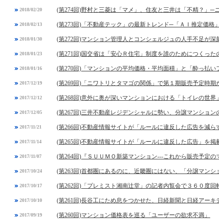
(第274回)野村と三菱は「マメ」、住友と三井は「不精？」
2018/02/20
(第273回)「不動産テック」の最新トレンド─「ＡＩ推定価格
2018/02/13
(第272回)マンション管理人とコンシェルジュの人手不足が深
2018/01/30
(第271回)国交省は「安心Ｒ住宅」制度を誰のためにつくった
2018/01/23
(第270回)「マンションの平均価格・平均面積」と「酔っ払
2018/01/16
(第269回)「ニワトリとタマゴの関係」で第１期販売予定時
2017/12/19
(第268回)意外に奥が深いマンションにおける「トイレの世界
2017/12/12
(第267回)三井不動産レジデンシャルに勢い、分譲マンショ
2017/12/05
(第266回)不動産情報サイトが「ルールに違反した広告を減
2017/11/21
(第265回)不動産情報サイトが「ルールに違反した広告」を
2017/11/14
(第264回)『ＳＵＵＭＯ新築マンション---これから販売予
2017/11/07
(第263回)首都圏にあるのに、近畿圏にはない、「分譲マン
2017/10/24
(第262回)「プレミスト湘南辻堂」の記者内覧会で３６０度
2017/10/17
(第261回)長谷工にため息をつかせた、日経新聞と日経アー
2017/10/10
(第260回)マンション価格表を巡る「ユーザーの欲求不満」
2017/09/19