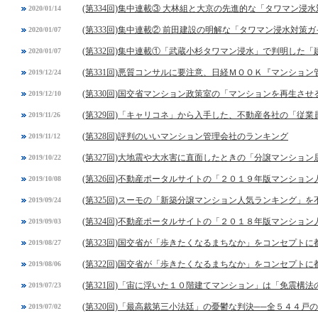
(第334回)集中連載③ 大林組と大京の先進的な「タワマン浸
2020/01/14
(第333回)集中連載② 前田建設の明解な「タワマン浸水対策
2020/01/07
(第332回)集中連載①「武蔵小杉タワマン浸水」で判明した
2020/01/07
(第331回)悪質コンサルに要注意、日経ＭＯＯＫ『マンショ
2019/12/24
(第330回)国交省マンション政策室の「マンションを再生させ
2019/12/10
(第329回)「キャリコネ」から入手した、不動産各社の「従
2019/11/26
(第328回)評判のいいマンション管理会社のランキング
2019/11/12
(第327回)大地震や大水害に直面したときの「分譲マンショ
2019/10/22
(第326回)不動産ポータルサイトの「２０１９年版マンショ
2019/10/08
(第325回)スーモの「新築分譲マンション人気ランキング」
2019/09/24
(第324回)不動産ポータルサイトの「２０１８年版マンショ
2019/09/03
(第323回)国交省が「歩きたくなるまちなか」をコンセプト
2019/08/27
(第322回)国交省が「歩きたくなるまちなか」をコンセプト
2019/08/06
(第321回)「宙に浮いた１０階建てマンション」は「免震構法
2019/07/23
(第320回)「最高裁第三小法廷」の憂鬱な判決──全５４４戸
2019/07/02