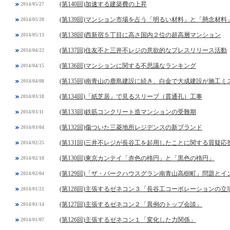
(第140回)加速する建築費の上昇
2014/05/27
(第139回)マンション市場を占う「明るい材料」と「懸念材料
2014/05/20
(第138回)西新宿５丁目に高さ国内２位の超高層マンション
2014/05/13
(第137回)住友不と三井不レジの意欲的なプレスリリース活動
2014/04/22
(第136回)マンションに関する不思議なランキング
2014/04/15
(第135回)南青山の鹿島建設に続き、白金で大成建設が施工ミ
2014/04/08
(第134回)「紙芝居」で見るスリーブ（貫通孔）工事
2014/03/18
(第133回)鉄筋コンクリート造マンションの受難期
2014/03/11
(第132回)傷ついた三菱地所レジデンスの新ブランド
2014/03/04
(第131回)三井不レジが長谷工を起用したことに関する質疑応
2014/02/25
(第130回)東京カンテイ「赤色の楕円」と「黒色の楕円」
2014/02/18
(第129回)「ザ・パークハウスグラン南青山高樹町」問題と
2014/02/04
(第128回)主張するゼネコン３「長谷工コーポレーションの立
2014/01/21
(第127回)主張するゼネコン２「異例のトップ会談」
2014/01/14
(第126回)主張するゼネコン１「変化した力関係」
2014/01/07