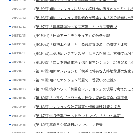
(第200回)傾斜マンション管理組合理事の疲労と心労
(第199回)傾斜マンション説明会で横浜市の課長が立ち往生し
2016/01/19
(第198回)傾斜マンション管理組合が懸念する「区分所有法
2016/01/12
(第197回)「建築基準法の改悪不況」という悪夢再び
2015/12/22
(第196回)『日経アーキテクチュア』の危機意識
2015/12/15
(第195回)「杭施工不良」と「免震装置偽装」の影響を比較
2015/12/08
(第194回)三菱地所レジデンスが「江戸の喧嘩に、京都で仇討
2015/11/24
(第193回)「西日本最高価格７億円超マンション」記者発表会
2015/11/17
(第192回)傾斜マンションと「横浜に特有な支持地盤層の変化
2015/11/10
(第191回)傾いたマンション問題で一番悪いのは誰か
2015/10/20
(第190回)積水ハウス「御園座マンション」の現場で考えたこ
2015/10/13
(第189回)「プラウドタワー名古屋栄」記者発表会の雰囲気
2015/10/06
(第188回)マンション各社広報室の情報漏洩対策を採点
2015/09/29
(第187回)年収倍率ワーストランキングに「３つの異変」
2015/09/15
(第186回)真夏日や猛暑日のマンション販売
2015/09/08