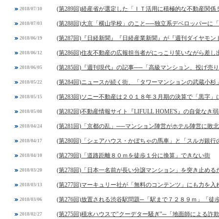
(第289回)経産省が選定した「ＩＴ活用に積極的な不動産関係
2018/07/10
(第288回)大京「横山学校」のこと──独立系デベロッパーに
2018/07/03
(第287回)『日経新聞』『日経産業新聞』が『週刊ダイヤモ
2018/06/19
(第286回)住友不動産の広報担当者がにっこり笑いながら差し
2018/06/12
(第285回)『週刊現代』の記事──「高級マンション、投げ
2018/06/05
(第284回)ニュースが続く街、「タワーマンションの武蔵小杉
2018/05/22
(第283回)ソニー不動産は２０１８年３月期の決算で「黒字
2018/05/15
(第282回)不動産情報サイト『LIFULL HOME'S』の自覚なき
2018/05/08
(第281回)「京都の乱」──マンション陣営がホテル陣営に敗北
2018/04/24
(第280回)「シェアハウス・かぼちゃの馬車」と「スルガ銀
2018/04/17
(第279回)「道路距離８０ｍを徒歩１分に換算」できない街
2018/04/10
(第278回)「日本一名前が長い分譲マンション」を突き止め
2018/03/20
(第277回)マーキュリー社が「無料のコンテンツ」にも力を入
2018/03/13
(第276回)放置される渋谷駅問題─「駅まで７２８９ｍ」「
2018/03/06
(第275回)積水ハウスで"クーデター騒ぎ"─「地面師による詐
2018/02/27