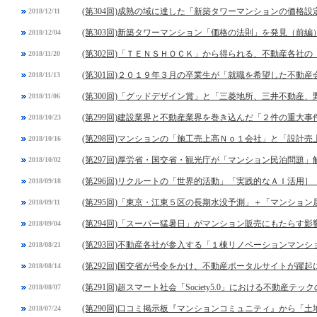
(第304回)成熟の域に達した「新築タワーマンションの価格設
2018/12/11
(第303回)新築タワーマンション「価格の法則」を発見（前編
2018/12/04
(第302回)「ＴＥＮＳＨＯＣＫ」から得られる、不動産各社
2018/11/20
(第301回)２０１９年３月の卒業生が「就職を希望した不動
2018/11/13
(第300回)「グッドデザイン賞」と「三菱地所、三井不動産
2018/11/06
(第299回)建設業界と不動産業界を巻き込んだ「２件の重大事
2018/10/23
(第298回)マンションの「施工売上高Ｎｏ１会社」と「設計
2018/10/16
(第297回)厚労省・国交省・観光庁が「マンション民泊問題」
2018/10/02
(第296回)リクルートの「世界的活動」「実践的なＡＩ活用］
2018/09/18
(第295回)「東京・江東５区の長期水没予測」＋「マンショ
2018/09/11
(第294回)「スーパー猛暑日」がマンション販売にもたらす影
2018/09/04
(第293回)不動産各社が参入する「１棟リノベーションマンシ
2018/08/21
(第292回)国交省が号令をかけ、不動産ポータルサイトが躍起
2018/08/14
(第291回)超スマート社会「Society5.0」における不動産テッ
2018/08/07
(第290回)口コミ掲示板『マンションコミュニティ』から「
2018/07/24