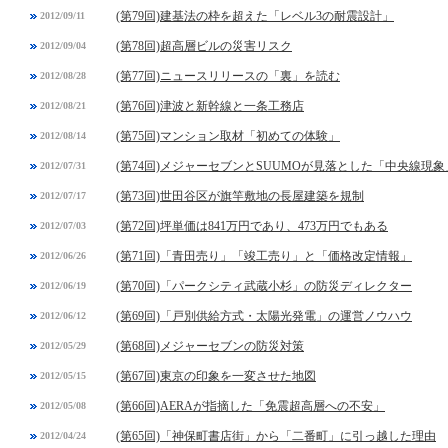
(第79回)建基法の枠を超えた「レベル3の耐震設計」
2012/09/11
(第78回)超高層ビルの災害リスク
2012/09/04
(第77回)ニュースリリースの「裏」を読む
2012/08/28
(第76回)津波と新幹線と一条工務店
2012/08/21
(第75回)マンション取材「初めての体験」
2012/08/14
(第74回)メジャーセブンとSUUMOが見落とした「中央線現象
2012/07/31
(第73回)世田谷区が旗竿敷地の長屋建築を規制
2012/07/17
(第72回)坪単価は841万円であり、473万円でもある
2012/07/03
(第71回)「青田売り」「竣工売り」と「価格改定情報」
2012/06/26
(第70回)「パークシティ武蔵小杉」の防災ディレクター
2012/06/19
(第69回)「戸別供給方式・太陽光発電」の運営ノウハウ
2012/06/12
(第68回)メジャーセブンの防災対策
2012/05/29
(第67回)東京の印象を一変させた地図
2012/05/15
(第66回)AERAが指摘した「免震超高層への不安」
2012/05/08
(第65回)「神保町書店街」から「二番町」に引っ越した理由
2012/04/24