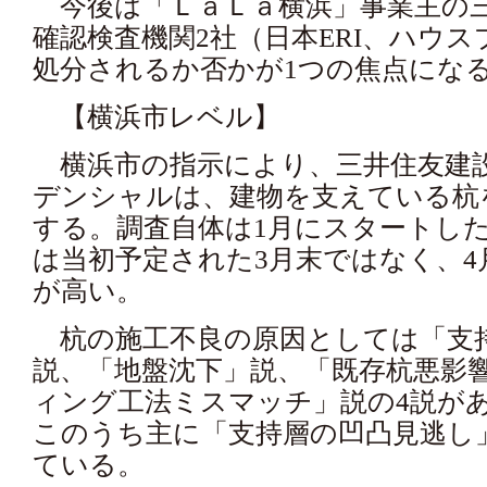
今後は「ＬａＬａ横浜」事業主の
確認検査機関2社（日本ERI、ハウ
処分されるか否かが1つの焦点にな
【横浜市レベル】
横浜市の指示により、三井住友建
デンシャルは、建物を支えている杭
する。調査自体は1月にスタートし
は当初予定された3月末ではなく、4
が高い。
杭の施工不良の原因としては「支
説、「地盤沈下」説、「既存杭悪影
ィング工法ミスマッチ」説の4説が
このうち主に「支持層の凹凸見逃し
ている。