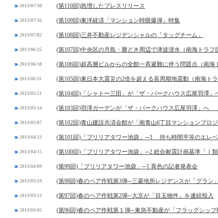
(第110回)急増したプレスリリース
2013/07/30
(第109回)東洋経済「マンション時限爆弾」特集
2013/07/16
(第108回)三井不動産レジデンシャルの「タッグチーム」
2013/07/02
(第107回)中央区の月島・勝どき周辺で津波浸水（南海トラ
2013/06/25
(第106回)超高層ビルからの全館一斉避難に伴う問題点（南
2013/06/18
(第105回)東日本大震災の2倍を超える長周期地震動（南海ト
2013/06/11
(第104回)「シャトー三田」が「ザ・パークハウス広尾羽澤」
2013/05/21
(第103回)羽澤ガーデンが「ザ・パークハウス広尾羽澤」へ 
2013/05/14
(第102回)青山建設共済会館が「南青山6丁目マンションプロ
2013/05/07
(第101回)「ブリリアタワー池袋」─3 待ち時間平等のエレ
2013/04/23
(第100回)「ブリリアタワー池袋」─2 総合耐震計画基準「Ⅰ
2013/04/15
(第99回)「ブリリアタワー池袋」─1 異色の記者発表会
2013/04/09
(第98回)春のペア作戦第3弾─三菱地所レジデンスが「グラン
2013/03/19
(第97回)春のペア作戦第2弾─大京が「目玉物件」を連続投入
2013/03/12
(第96回)春のペア作戦第１弾─東急不動産が「フラッグシッ
2013/03/05