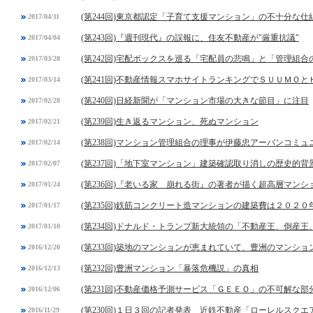
(第244回)東京都認定「子育て支援マンション」の不十分な仕
2017/04/11
(第243回)『週刊現代』の誤報に、住友不動産が"厳重抗議"
2017/04/04
(第242回)宅配ボックスを巡る「宅配員の悲鳴」と「管理組合
2017/03/28
(第241回)不動産情報スマホサイトランキングでＳＵＵＭＯと
2017/03/14
(第240回)日経新聞が「マンション市場の大きな節目」に注目
2017/02/28
(第239回)生き返るマンション、死ぬマンション
2017/02/21
(第238回)マンション管理組合の理事が伊藤忠アーバンコミ
2017/02/14
(第237回)「地下室マンション」建築確認取り消しの歴史的背
2017/02/07
(第236回)『老いる家 崩れる街』の著者が描く超高層マンシ
2017/01/24
(第235回)鉄筋コンクリート造マンションの建築費は２０２
2017/01/17
(第234回)ドナルド・トランプ新大統領の「不動産王、倒産
2017/01/10
(第233回)築地のマンションが恵まれていて、豊洲のマンシ
2016/12/20
(第232回)豊洲マンション「暴落危機説」の真相
2016/12/13
(第231回)不動産価格予測サービス「ＧＥＥＯ」の不可解な部
2016/12/06
(第230回)１日３回の記者発表 近鉄不動産「ローレルスク
2016/11/29