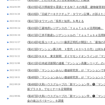
(第420回)『いのちを見つける災害救助犬』の献身
(第419回)石川県能登を震源とするＭ７.６の地震 建物被害
2024/01/09
(第418回)『日経アーキテクチュア・タワマン記事』が訴えた
2023/11/28
(第417回)タワマンの『長所と短所』を考える
2023/10/24
(第416回)三菱地所レジデンスの「ＹｏｕＴｕｂｅ活用戦略」
2023/01/24
(第415回)三井不動産レジデンシャルの「ＹｏｕＴｕｂｅ活用
2023/01/10
(第414回)社長ユーチューバー藤原正明氏が開設した「最強
2022/12/27
(第413回)マンション購入時、Ｘ世代（４０〜５０代）は何を
2022/12/13
(第412回)ＮＨＫ、東京新聞、ダイヤモンドオンラインが『
2022/11/22
(第411回)日本経済新聞の連載『マンション高騰シリーズ』の
2022/11/08
(第410回)「マンションみらい価値研究所」が「マンション
2022/10/25
(第409回)「マンションみらい価値研究所」が「マンション
2022/10/11
(第408回)大和ハウスグループの「新マンション学」❺「マ
2022/09/20
坂プラスタ」でセミナーを定期開催
(第407回)大和ハウスグループの「新マンション学」❶「マ
2022/09/06
金の値上げパターン」を調査