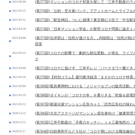
(第377回)マンションのコロナ対策を探して「三井不動産の
2021/06/08
(第376回)「公的・空き家バンク」でアットホームとライフ
2021/05/25
(第375回)「駅近神話」ついに崩壊？東京都心５区で「中古
2021/05/11
(第374回)「日本マンション学会」が新型コロナ問題に論文１
2021/04/20
(第373回)沿岸部は「住民が逃げる力」､内陸部は「住民が
2021/04/06
現実
(第372回)コロナの影響で「劇的な順位変動」が発生、ライ
2021/03/23
ク
(第371回)コロナに負けず、三井不レジ「パークタワー勝ど
2021/03/09
(第370回)【特別コラム】週刊東洋経済「まさかのコロナ特
2021/02/16
(第369回)緊急事態時における「メジャーセブンの販売活動」
2021/02/09
(第368回)ダイキンが「コロナの冬」を乗りきる「乾燥＆節電
2021/01/19
(第367回)新築分譲マンション広告Ｎｏ１「読売広告社の味
2021/01/12
(第366回)大京アステージがマンション居住者向け「健康管
2020/12/22
(第365回)三井不動産の「月夜のキッチン」ｖｓ三菱地所の「
2020/12/15
(第364回)日鉄興和不など５社が「コロナ期における職住融
2020/11/17