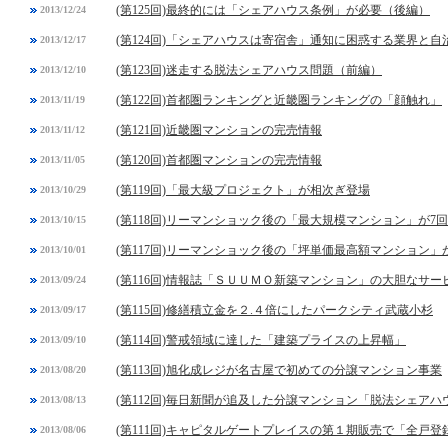
(第125回)最終的には「シェアハウス条例」が必要（後編）
2013/12/24
(第124回)「シェアハウスは寄宿舎」通知に困惑する業界と自
2013/12/17
(第123回)迷走する脱法シェアハウス問題（前編）
2013/12/10
(第122回)首都圏ランキングと近畿圏ランキングの「顔触れ」
2013/11/19
(第121回)近畿圏マンションの完売情報
2013/11/12
(第120回)首都圏マンションの完売情報
2013/11/05
(第119回)「最大級プロジェクト」が相次ぎ登場
2013/10/29
(第118回)リーマンショック後の「最大規模マンション」が7
2013/10/15
(第117回)リーマンショック後の「坪単価最高額マンション」
2013/10/01
(第116回)情報誌「ＳＵＵＭＯ新築マンション」の大胆なサー
2013/09/24
(第115回)修繕積立金を２.４倍にしたパークシティ武蔵小杉
2013/09/17
(第114回)警戒領域に達した「建築プライスの上昇幅」
2013/09/10
(第113回)旭化成レジが名古屋で初めての分譲マンション事業
2013/08/20
(第112回)毎日新聞が追及した分譲マンション「脱法シェアハ
2013/08/13
(第111回)キャピタルゲートプレイスの第１期販売で「全戸登
2013/08/06