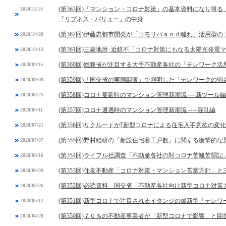
(第363回)「マンション・コロナ対策」の基本資料になり得
2020/11/10
「リブネス・バリュー」の中身
(第362回)伊藤忠都市開発が「コモリバａｎｄ離れ」活用型
2020/10/20
(第361回)三菱地所･近鉄不「コロナ対策にもなる太陽光発電
2020/10/13
(第360回)総務省が注目する大手不動産各社の「テレワーク活
2020/09/15
(第359回)「国交省の実態調査」で判明した「テレワークの弱
2020/09/08
(第358回)コロナ蔓延時のマンション管理新潮流──新ツール編
2020/08/25
(第357回)コロナ遭遇時のマンション管理新潮流 ──混乱編
2020/08/11
(第356回)リクルートが｢新型コロナによる住宅入手意欲の変
2020/07/21
(第355回)野村総研の「新設住宅着工戸数」に関する衝撃的な
2020/07/07
(第354回)ライフル社調査「不動産各社の対コロナ苦難苦闘記
2020/06/16
(第353回)住友不動産「コロナ対策・マンション営業方針」
2020/06/09
(第352回)必読資料、国交省「不動産各社向け新型コロナ対
2020/05/26
(第351回)新型コロナで注目されるイタンジの最新型「テレ
2020/05/12
(第350回)７０％の不動産事業者が「新型コロナで影響」と
2020/04/28