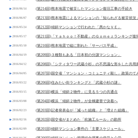
(第214回)熊本地震で被災したマンション復旧工事の手続き
2016/06/14
(第213回)熊本地震によるマンションの「知られざる被災状況
2016/06/07
(第212回)傾斜マンションで行われた「愚かなＶＥ」
2016/05/24
(第211回)「Ｙａｈｏｏ！不動産」のＧｏｍｅｚランキング復
2016/05/17
(第210回)熊本地震で縦に割れた「サーパス平成」
2016/05/10
(第209回)３種類もある「日本初の分譲マンション」
2016/04/19
(第208回)「シティタワー武蔵小杉」の不思議な形をした共用
2016/04/12
(第207回)国交省「マンション・コミュニティ殺し」政策のて
2016/04/05
(第206回)住みたい街ランキングと「武蔵小杉の謎」
2016/03/22
(第205回)横浜「傾斜２物件」に見る５つの共通点
2016/03/15
(第204回)横浜「傾斜２物件」が全棟建替で決着へ
2016/03/08
(第203回)記者発表会が「減った組織」と「増えた組織」
2016/02/23
(第202回)国交省がまとめた「杭施工ルール」の勘所
2016/02/16
(第201回)傾斜マンション事件の「主要スケジュール」
2016/02/09
2016/01/26