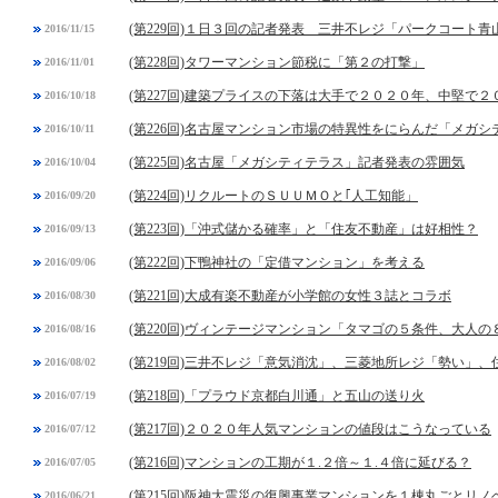
(第229回)１日３回の記者発表 三井不レジ「パークコート青
2016/11/15
(第228回)タワーマンション節税に「第２の打撃」
2016/11/01
(第227回)建築プライスの下落は大手で２０２０年、中堅で２
2016/10/18
(第226回)名古屋マンション市場の特異性をにらんだ「メガ
2016/10/11
(第225回)名古屋「メガシティテラス」記者発表の雰囲気
2016/10/04
(第224回)リクルートのＳＵＵＭＯと｢人工知能」
2016/09/20
(第223回)「沖式儲かる確率」と「住友不動産」は好相性？
2016/09/13
(第222回)下鴨神社の「定借マンション」を考える
2016/09/06
(第221回)大成有楽不動産が小学館の女性３誌とコラボ
2016/08/30
(第220回)ヴィンテージマンション「タマゴの５条件、大人の
2016/08/16
(第219回)三井不レジ「意気消沈」、三菱地所レジ「勢い」
2016/08/02
(第218回)「プラウド京都白川通」と五山の送り火
2016/07/19
(第217回)２０２０年人気マンションの値段はこうなっている
2016/07/12
(第216回)マンションの工期が１.２倍～１.４倍に延びる？
2016/07/05
(第215回)阪神大震災の復興事業マンションを１棟丸ごとリノ
2016/06/21