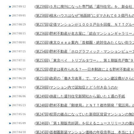
(第259回)５月に廃刊になった専門紙『週刊住宅』を、新会
2017/09/12
(第258回)積水ハウスはなぜ"地面師"にダマされて６３億円
2017/09/05
(第257回)定借マンションが１０００戸台を回復、ＮＴＴグ
2017/08/29
(第256回)野村不動産が名古屋に「総合マンションギャラリ
2017/08/15
(第255回)東京Ｄｅｅｐ案内「首都圏・絶対住みたくない街
2017/08/01
(第254回)野村不動産「ホログラフィック・マンションビュー
2017/07/25
(第253回)「東京ベイ トリプルタワー」、第１期販売戸数"９
2017/07/11
(第252回)歴史は夜作られる？──日本郵政による野村不動産
2017/06/27
(第251回)政府の「働き方改革」で、マンション建設費がさら
2017/06/20
(第250回)マンション内で認知症とどう付き合うのか
2017/06/13
(第249回)倒産した週刊住宅新聞社から届いた１通の手紙
2017/06/06
(第248回)野村不動産『郵便局』とＮＴＴ都市開発『電話局』
2017/05/23
(第247回)犯罪の拠点になっていた新宿区賃貸マンションの無
2017/05/16
(第246回)「第１期販売好調」を伝えるニュースリリースの価
2017/05/09
(第245回)首都圏新築マンション価格の年収倍率は、本当に
2017/04/18