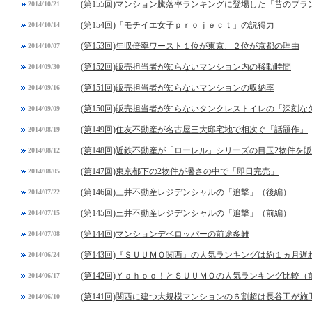
(第155回)マンション騰落率ランキングに登場した「昔のブラ
2014/10/21
(第154回)「モチイエ女子ｐｒｏｊｅｃｔ」の説得力
2014/10/14
(第153回)年収倍率ワースト１位が東京、２位が京都の理由
2014/10/07
(第152回)販売担当者が知らないマンション内の移動時間
2014/09/30
(第151回)販売担当者が知らないマンションの収納率
2014/09/16
(第150回)販売担当者が知らないタンクレストイレの「深刻な
2014/09/09
(第149回)住友不動産が名古屋三大邸宅地で相次ぐ「話題作」
2014/08/19
(第148回)近鉄不動産が「ローレル」シリーズの目玉2物件を
2014/08/12
(第147回)東京都下の2物件が暑さの中で「即日完売」
2014/08/05
(第146回)三井不動産レジデンシャルの「追撃」（後編）
2014/07/22
(第145回)三井不動産レジデンシャルの「追撃」（前編）
2014/07/15
(第144回)マンションデベロッパーの前途多難
2014/07/08
(第143回)『ＳＵＵＭＯ関西』の人気ランキングは約１ヵ月遅
2014/06/24
(第142回)Ｙａｈｏｏ！とＳＵＵＭＯの人気ランキング比較（
2014/06/17
(第141回)関西に建つ大規模マンションの６割超は長谷工が施
2014/06/10