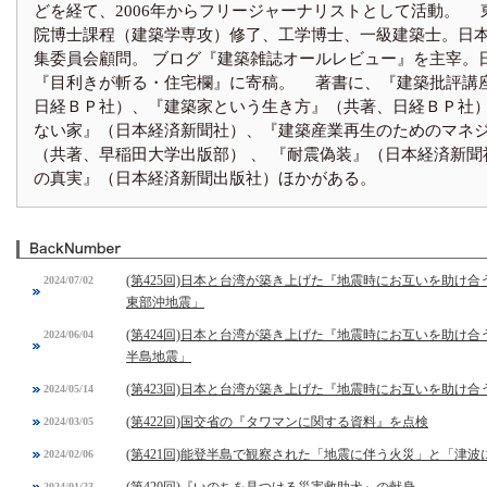
どを経て、2006年からフリージャーナリストとして活動。 
院博士課程（建築学専攻）修了、工学博士、一級建築士。日
集委員会顧問。 ブログ『建築雑誌オールレビュー』を主宰。
『目利きが斬る・住宅欄』に寄稿。 著書に、『建築批評講
日経ＢＰ社）、『建築家という生き方』（共著、日経ＢＰ社）
ない家』（日本経済新聞社）、『建築産業再生のためのマネ
（共著、早稲田大学出版部） 、 『耐震偽装』（日本経済新聞
の真実』（日本経済新聞出版社）ほかがある。
(第425回)日本と台湾が築き上げた『地震時にお互いを助け合
2024/07/02
東部沖地震」
(第424回)日本と台湾が築き上げた『地震時にお互いを助け合
2024/06/04
半島地震」
(第423回)日本と台湾が築き上げた『地震時にお互いを助け合
2024/05/14
(第422回)国交省の『タワマンに関する資料』を点検
2024/03/05
(第421回)能登半島で観察された「地震に伴う火災」と「津
2024/02/06
2024/01/23