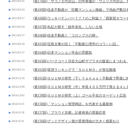
(第170回)「ザコノエ代官山」の坪単価が「ウェリス代官山
2015/03/31
(第169回)住友不動産が「巨艦マンション路線」で供給戸数日
2015/03/24
(第168回)ラッキーナンバー７７７のご利益？「西新宿タワ
2015/03/17
(第167回)丸紅が探す「経年劣化」しない土地
2015/02/24
(第166回)住友不動産と「コロンブスの卵」
2015/02/17
(第165回)宝島文庫が説く「不動産心理学のコワ～い話」
2015/02/10
(第164回)日本マンション学会の雰囲気
2015/01/27
(第163回)パークコート渋谷大山町ザプラネの販促にまつわる
2015/01/20
(第162回)賃貸ランキングで「ＳＵＵＭＯ」が首位陥落
2015/01/13
(第161回)ＳＵＵＭＯ研究（下）Ｙａｈｏｏ！不動産で即座に
2014/12/16
(第160回)ＳＵＵＭＯ研究（中）年収４００万円で買える４
2014/12/09
(第159回)ＳＵＵＭＯ研究（上）ゴール不在のターゲット広告
2014/12/02
(第158回)「マンション管理神話」を代表する最新例
2014/11/25
(第157回)「プラウド京都」記者発表の質疑応答
2014/11/18
(第156回)グッドデザイン賞の受賞理由が大きく様変わり
2014/11/11