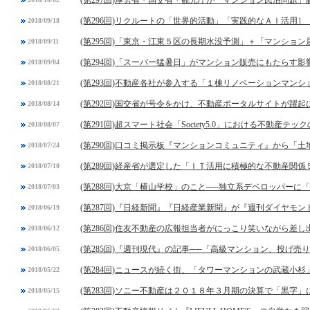
(第296回)リクルートの「世界的活動」「実践的なＡＩ活用］
2018/09/18
(第295回)「東京・江東５区の長期水没予測」＋「マンショ
2018/09/11
(第294回)「スーパー猛暑日」がマンション販売にもたらす影
2018/09/04
(第293回)不動産各社が参入する「１棟リノベーションマンシ
2018/08/21
(第292回)国交省が号令をかけ、不動産ポータルサイトが躍起
2018/08/14
(第291回)超スマート社会「Society5.0」における不動産テッ
2018/08/07
(第290回)口コミ掲示板『マンションコミュニティ』から「
2018/07/24
(第289回)経産省が選定した「ＩＴ活用に積極的な不動産関係
2018/07/10
(第288回)大京「横山学校」のこと──独立系デベロッパーに
2018/07/03
(第287回)『日経新聞』『日経産業新聞』が『週刊ダイヤモ
2018/06/19
(第286回)住友不動産の広報担当者がにっこり笑いながら差し
2018/06/12
(第285回)『週刊現代』の記事──「高級マンション、投げ
2018/06/05
(第284回)ニュースが続く街、「タワーマンションの武蔵小杉
2018/05/22
(第283回)ソニー不動産は２０１８年３月期の決算で「黒字
2018/05/15