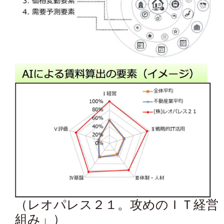
（レオパレス２１。攻めのＩＴ経営
組み」）