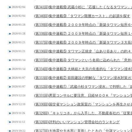
(第341回)集中連載⑩ 武蔵小杉に「応援したくなるタワマン
2020/02/04
(第340回)集中連載⑨「タワマン階層カースト」の起源を探す
2020/02/04
(第339回)集中連載⑧ ２００９年時点の「新築タワマン短所
2020/01/28
(第338回)集中連載⑦ ２００９年時点の「新築タワマン短所
2020/01/28
(第337回)集中連載⑥ ２００９年時点の「新築タワマン３大長
2020/01/21
(第336回)集中連載⑤ タワマン正統史「山あり谷あり」の約４
2020/01/21
(第335回)集中連載④ タワマンという名前に込められた「意
2020/01/14
(第334回)集中連載③ 大林組と大京の先進的な「タワマン浸
2020/01/14
(第333回)集中連載② 前田建設の明解な「タワマン浸水対策
2020/01/07
(第332回)集中連載①「武蔵小杉タワマン浸水」で判明した
2020/01/07
(第331回)悪質コンサルに要注意、日経ＭＯＯＫ『マンショ
2019/12/24
(第330回)国交省マンション政策室の「マンションを再生させ
2019/12/10
(第329回)「キャリコネ」から入手した、不動産各社の「従
2019/11/26
(第328回)評判のいいマンション管理会社のランキング
2019/11/12
(第327回)大地震や大水害に直面したときの「分譲マンショ
2019/10/22