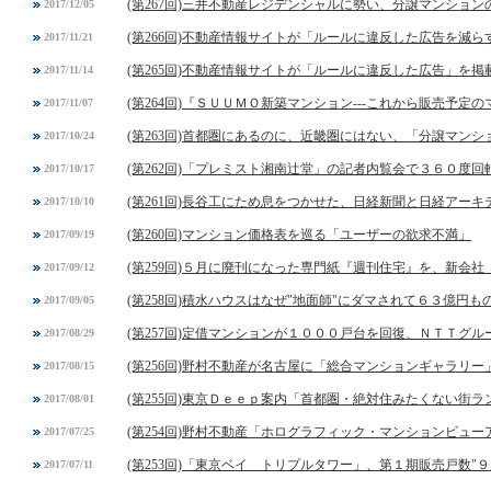
(第267回)三井不動産レジデンシャルに勢い、分譲マンショ
2017/12/05
(第266回)不動産情報サイトが「ルールに違反した広告を減
2017/11/21
(第265回)不動産情報サイトが「ルールに違反した広告」を
2017/11/14
(第264回)『ＳＵＵＭＯ新築マンション---これから販売予
2017/11/07
(第263回)首都圏にあるのに、近畿圏にはない、「分譲マン
2017/10/24
(第262回)「プレミスト湘南辻堂」の記者内覧会で３６０度
2017/10/17
(第261回)長谷工にため息をつかせた、日経新聞と日経アー
2017/10/10
(第260回)マンション価格表を巡る「ユーザーの欲求不満」
2017/09/19
(第259回)５月に廃刊になった専門紙『週刊住宅』を、新会
2017/09/12
(第258回)積水ハウスはなぜ"地面師"にダマされて６３億円
2017/09/05
(第257回)定借マンションが１０００戸台を回復、ＮＴＴグ
2017/08/29
(第256回)野村不動産が名古屋に「総合マンションギャラリ
2017/08/15
(第255回)東京Ｄｅｅｐ案内「首都圏・絶対住みたくない街
2017/08/01
(第254回)野村不動産「ホログラフィック・マンションビュー
2017/07/25
(第253回)「東京ベイ トリプルタワー」、第１期販売戸数"９
2017/07/11