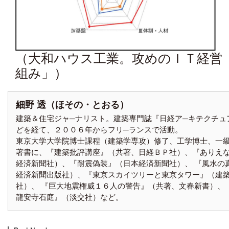
（大和ハウス工業。攻めのＩＴ経営
組み」）
細野 透（ほその・とおる）
建築＆住宅ジャ─ナリスト。建築専門誌『日経ア─キテクチュ
どを経て、２００６年からフリ─ランスで活動。
東京大学大学院博士課程（建築学専攻）修了、工学博士、一
著書に、『建築批評講座』（共著、日経ＢＰ社）、『ありえ
経済新聞社）、『耐震偽装』（日本経済新聞社）、 『風水の
経済新聞出版社）、『東京スカイツリーと東京タワー』（建
社）、 『巨大地震権威１６人の警告』（共著、文春新書）
龍安寺石庭』（淡交社）など。