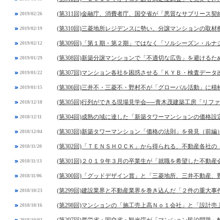
(第311回)金融庁、消費者庁、国交省が「悪質なサブリース契
2019/02/26
(第310回)三菱地所レジデンスに勢い、分譲マンションの取
2019/02/19
(第309回)「第１期・第２期」ではなく「ソルシーズン・ル
2019/02/12
(第308回)新築分譲マンションで「不適切な広告」を避ける
2019/01/29
(第307回)マンション各社を困惑させる「ＫＹＢ・検査デー
2019/01/22
(第306回)三井不・三菱不・野村不が「グローバル活動」に積
2019/01/15
(第305回)行列ができる現場見学会──青木茂建築工房「リフ
2018/12/18
(第304回)成熟の域に達した「新築タワーマンションの価格設
2018/12/11
(第303回)新築タワーマンション「価格の法則」を発見（前編
2018/12/04
(第302回)「ＴＥＮＳＨＯＣＫ」から得られる、不動産各社
2018/11/20
(第301回)２０１９年３月の卒業生が「就職を希望した不動
2018/11/13
(第300回)「グッドデザイン賞」と「三菱地所、三井不動産
2018/11/06
(第299回)建設業界と不動産業界を巻き込んだ「２件の重大事
2018/10/23
(第298回)マンションの「施工売上高Ｎｏ１会社」と「設計
2018/10/16
(第297回)厚労省・国交省・観光庁が「マンション民泊問題」
2018/10/02