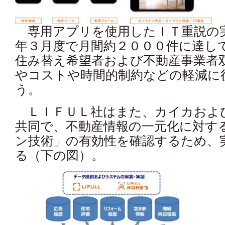
専用アプリを使用したＩＴ重説の
年３月度で月間約２０００件に達し
住み替え希望者および不動産事業者
やコストや時間的制約などの軽減に
う。
ＬＩＦＵＬ社はまた、カイカおよび
共同で、不動産情報の一元化に対す
ン技術」の有効性を確認するため、
る（下の図）。