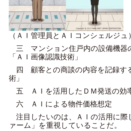
（ＡＩ管理員とＡＩコンシェルジュ
三 マンション住戸内の設備機器
「ＡＩ画像認識技術」
四 顧客との商談の内容を記録す
術」
五 ＡＩを活用したＤＭ発送の効
六 ＡＩによる物件価格想定
注目したいのは、ＡＩの活用に際し
ァーム」を重視していることだ。