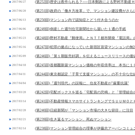
(第252回)歴史は夜作られる？──日本郵政による野村不動産
2017/06/27
(第251回)政府の「働き方改革」で、マンション建設費がさら
2017/06/20
(第250回)マンション内で認知症とどう付き合うのか
2017/06/13
(第249回)倒産した週刊住宅新聞社から届いた１通の手紙
2017/06/06
(第248回)野村不動産『郵便局』とＮＴＴ都市開発『電話局』
2017/05/23
(第247回)犯罪の拠点になっていた新宿区賃貸マンションの無
2017/05/16
(第246回)「第１期販売好調」を伝えるニュースリリースの価
2017/05/09
(第245回)首都圏新築マンション価格の年収倍率は、本当に
2017/04/18
(第244回)東京都認定「子育て支援マンション」の不十分な仕
2017/04/11
(第243回)『週刊現代』の誤報に、住友不動産が"厳重抗議"
2017/04/04
(第242回)宅配ボックスを巡る「宅配員の悲鳴」と「管理組合
2017/03/28
(第241回)不動産情報スマホサイトランキングでＳＵＵＭＯと
2017/03/14
(第240回)日経新聞が「マンション市場の大きな節目」に注目
2017/02/28
(第239回)生き返るマンション、死ぬマンション
2017/02/21
(第238回)マンション管理組合の理事が伊藤忠アーバンコミ
2017/02/14