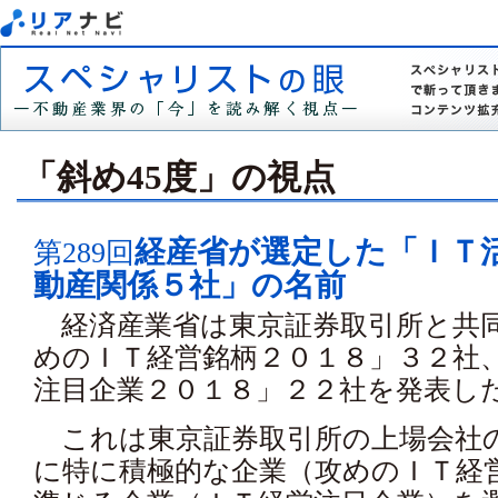
「斜め45度」の視点
経産省が選定した「ＩＴ
第289回
動産関係５社」の名前
経済産業省は東京証券取引所と共同
めのＩＴ経営銘柄２０１８」３２社
注目企業２０１８」２２社を発表し
これは東京証券取引所の上場会社
に特に積極的な企業（攻めのＩＴ経