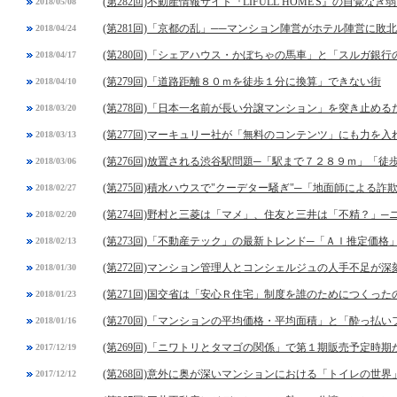
(第282回)不動産情報サイト『LIFULL HOME'S』の自覚なき
2018/05/08
(第281回)「京都の乱」──マンション陣営がホテル陣営に敗北
2018/04/24
(第280回)「シェアハウス・かぼちゃの馬車」と「スルガ銀
2018/04/17
(第279回)「道路距離８０ｍを徒歩１分に換算」できない街
2018/04/10
(第278回)「日本一名前が長い分譲マンション」を突き止め
2018/03/20
(第277回)マーキュリー社が「無料のコンテンツ」にも力を入
2018/03/13
(第276回)放置される渋谷駅問題─「駅まで７２８９ｍ」「
2018/03/06
(第275回)積水ハウスで"クーデター騒ぎ"─「地面師による詐
2018/02/27
(第274回)野村と三菱は「マメ」、住友と三井は「不精？」
2018/02/20
(第273回)「不動産テック」の最新トレンド─「ＡＩ推定価格
2018/02/13
(第272回)マンション管理人とコンシェルジュの人手不足が深
2018/01/30
(第271回)国交省は「安心Ｒ住宅」制度を誰のためにつくった
2018/01/23
(第270回)「マンションの平均価格・平均面積」と「酔っ払
2018/01/16
(第269回)「ニワトリとタマゴの関係」で第１期販売予定時
2017/12/19
(第268回)意外に奥が深いマンションにおける「トイレの世界
2017/12/12