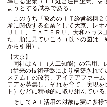
準じる企業（ＩＴ経営注目企業）を
ようとする試みである。
このうち「攻めのＩＴ経営銘柄２
産に関係する企業として大京、レオ
ＵＬＬ、ＴＡＴＥＲＵ、大和ハウス
た。順に見ていこう（以下の図は、
から引用）。
【大京】
同社はＡＩ（人工知能）の活用、
（従来の技術基盤により構築されて
ステム）の改善、アイデアファー
デアを募集し、それを育て、実現を目
ト）などに積極的に取り組んでいる
そしてＡＩ活用の対象は実に多様