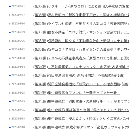
(第356回)リクルートが｢新型コロナによる住宅入手意欲の変
2020/07/21
(第355回)野村総研の「新設住宅着工戸数」に関する衝撃的な
2020/07/07
(第354回)ライフル社調査「不動産各社の対コロナ苦難苦闘記
2020/06/16
(第353回)住友不動産「コロナ対策・マンション営業方針」
2020/06/09
(第352回)必読資料、国交省「不動産各社向け新型コロナ対
2020/05/26
(第351回)新型コロナで注目されるイタンジの最新型「テレ
2020/05/12
(第350回)７０％の不動産事業者が「新型コロナで影響」と
2020/04/28
(第349回)「不動産事業にコロナショック、来店者･内見者減
2020/04/14
(第348回)羽田空港発着機の｢新騒音問題」を徹底図解(後編)
2020/03/24
(第347回)羽田空港発着機の「新飛行ルート」を徹底図解(前編
2020/03/10
(第346回)集中連載⑮タワマンに「一難去ってまた一難」
2020/02/25
(第345回)集中連載⑭「羽田空港への新飛行ルート」がタワ
2020/02/25
(第344回)集中連載⑬ 風評被害〜台風19号がもたらした新た
2020/02/25
(第343回)集中連載⑫「浸水＆ネット暗示」という二重のパン
2020/02/18
(第342回)集中連載⑪ 武蔵小杉タワマン「必見ウェブサイト
2020/02/18