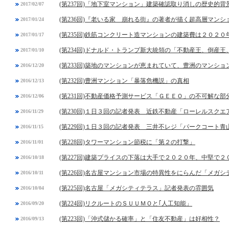
(第237回)「地下室マンション」建築確認取り消しの歴史的背
2017/02/07
(第236回)『老いる家 崩れる街』の著者が描く超高層マンシ
2017/01/24
(第235回)鉄筋コンクリート造マンションの建築費は２０２
2017/01/17
(第234回)ドナルド・トランプ新大統領の「不動産王、倒産
2017/01/10
(第233回)築地のマンションが恵まれていて、豊洲のマンシ
2016/12/20
(第232回)豊洲マンション「暴落危機説」の真相
2016/12/13
(第231回)不動産価格予測サービス「ＧＥＥＯ」の不可解な部
2016/12/06
(第230回)１日３回の記者発表 近鉄不動産「ローレルスク
2016/11/29
(第229回)１日３回の記者発表 三井不レジ「パークコート青
2016/11/15
(第228回)タワーマンション節税に「第２の打撃」
2016/11/01
(第227回)建築プライスの下落は大手で２０２０年、中堅で２
2016/10/18
(第226回)名古屋マンション市場の特異性をにらんだ「メガ
2016/10/11
(第225回)名古屋「メガシティテラス」記者発表の雰囲気
2016/10/04
(第224回)リクルートのＳＵＵＭＯと｢人工知能」
2016/09/20
(第223回)「沖式儲かる確率」と「住友不動産」は好相性？
2016/09/13