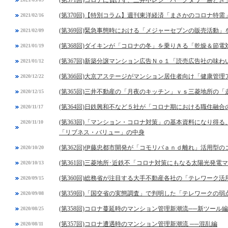
(第370回)【特別コラム】週刊東洋経済「まさかのコロナ特
2021/02/16
(第369回)緊急事態時における「メジャーセブンの販売活動」
2021/02/09
(第368回)ダイキンが「コロナの冬」を乗りきる「乾燥＆節電
2021/01/19
(第367回)新築分譲マンション広告Ｎｏ１「読売広告社の味
2021/01/12
(第366回)大京アステージがマンション居住者向け「健康管
2020/12/22
(第365回)三井不動産の「月夜のキッチン」ｖｓ三菱地所の「
2020/12/15
(第364回)日鉄興和不など５社が「コロナ期における職住融
2020/11/17
(第363回)「マンション・コロナ対策」の基本資料になり得
2020/11/10
「リブネス・バリュー」の中身
(第362回)伊藤忠都市開発が「コモリバａｎｄ離れ」活用型
2020/10/20
(第361回)三菱地所･近鉄不「コロナ対策にもなる太陽光発電
2020/10/13
(第360回)総務省が注目する大手不動産各社の「テレワーク活
2020/09/15
(第359回)「国交省の実態調査」で判明した「テレワークの弱
2020/09/08
(第358回)コロナ蔓延時のマンション管理新潮流──新ツール編
2020/08/25
(第357回)コロナ遭遇時のマンション管理新潮流 ──混乱編
2020/08/11