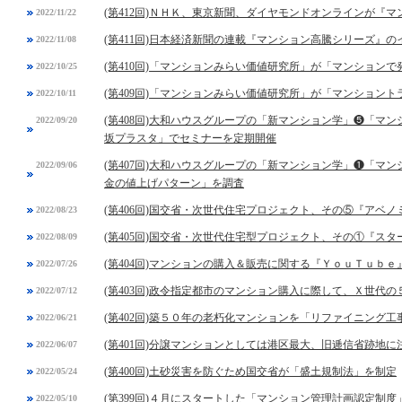
(第412回)ＮＨＫ、東京新聞、ダイヤモンドオンラインが『
2022/11/22
(第411回)日本経済新聞の連載『マンション高騰シリーズ』の
2022/11/08
(第410回)「マンションみらい価値研究所」が「マンション
2022/10/25
(第409回)「マンションみらい価値研究所」が「マンション
2022/10/11
(第408回)大和ハウスグループの「新マンション学」❺「マ
2022/09/20
坂プラスタ」でセミナーを定期開催
(第407回)大和ハウスグループの「新マンション学」❶「マ
2022/09/06
金の値上げパターン」を調査
(第406回)国交省・次世代住宅プロジェクト、その⑤『アベ
2022/08/23
(第405回)国交省・次世代住宅型プロジェクト、その①『スタ
2022/08/09
(第404回)マンションの購入＆販売に関する『ＹｏｕＴｕｂ
2022/07/26
(第403回)政令指定都市のマンション購入に際して、Ｘ世代
2022/07/12
(第402回)築５０年の老朽化マンションを「リファイニング工
2022/06/21
(第401回)分譲マンションとしては港区最大、旧逓信省跡地
2022/06/07
(第400回)土砂災害を防ぐため国交省が「盛土規制法」を制定
2022/05/24
(第399回)４月にスタートした「マンション管理計画認定制
2022/05/10