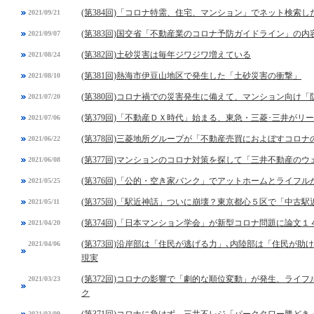
(第384回)「コロナ特需、住宅、マンション」でネット検索し
2021/09/21
(第383回)国交省「不動産業のコロナ予防ガイドライン」の内
2021/09/07
(第382回)土砂災害は毎年ジワジワ増えている
2021/08/24
(第381回)熱海市伊豆山地区で発生した「土砂災害の衝撃」
2021/08/10
(第380回)コロナ禍での災害発生に備えて、マンション向け
2021/07/20
(第379回)「不動産ＤＸ時代」始まる、東急・三菱･三井がリ
2021/07/06
(第378回)三菱地所グループが「不動産売買におよぼすコロ
2021/06/22
(第377回)マンションのコロナ対策を探して「三井不動産の
2021/06/08
(第376回)「公的・空き家バンク」でアットホームとライフ
2021/05/25
(第375回)「駅近神話」ついに崩壊？東京都心５区で「中古
2021/05/11
(第374回)「日本マンション学会」が新型コロナ問題に論文１
2021/04/20
(第373回)沿岸部は「住民が逃げる力」､内陸部は「住民が
2021/04/06
現実
(第372回)コロナの影響で「劇的な順位変動」が発生、ライ
2021/03/23
ク
(第371回)コロナに負けず、三井不レジ「パークタワー勝ど
2021/03/09