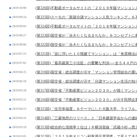
(第326回)不動産ポータルサイトの「２０１９年版マンショ
2019/10/08
(第325回)スーモの「新築分譲マンション人気ランキング」
2019/09/24
(第324回)不動産ポータルサイトの「２０１８年版マンショ
2019/09/03
(第323回)国交省が「歩きたくなるまちなか」をコンセプト
2019/08/27
(第322回)国交省が「歩きたくなるまちなか」をコンセプト
2019/08/06
(第321回)「宙に浮いた１０階建てマンション」は「免震構法
2019/07/23
(第320回)「最高裁第三小法廷」の憂鬱な判決──全５４４戸
2019/07/02
(第319回)国交省・総合調査が示す「マンション管理組合の
2019/06/25
(第318回)国交省・総合調査が示す「分譲マンション生活の
2019/06/18
(第317回)国交省『不動産業ビジョン２０３０』が描くマン
2019/05/28
(第316回)国交省『不動産業ビジョン２０３０』が示す民間
2019/05/21
(第315回)「住宅幸福度」をテーマにした大阪大学、ライフ
2019/04/23
(第314回)「三菱地所のリリース」と「日本建築学会からの連
2019/04/16
(第313回)総合的な混雑率１位はＪＲ横須賀線「武蔵小杉→西
2019/03/19
(第312回)「２０１９年オリコン顧客満足度調査」で見えてき
2019/03/05