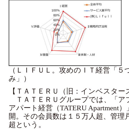
（ＬＩＦＵＬ。攻めのＩＴ経営「５
み」）
【ＴＡＴＥＲＵ（旧：インベスタース
ＴＡＴＥＲＵグループでは、「アフ
アパート経営（TATERU Apartme
開。その会員数は１５万人超、管理
超という。