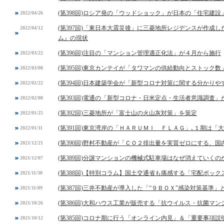
(第398回)ロシア発の「ウッドショック」が日本の「住宅建設
2022/04/26
(第397回)「東日本大震災後」に三菱地所レジデンスが作成
2022/04/12
ム』の現状
(第396回)注目の「マンション管理適正化法」が４月から施行
2022/03/22
(第395回)東京カンテイが「タワマンの供給動向とストック数
2022/03/08
(第394回)日本建築学会が「新型コロナ対策に関する分かりや
2022/02/22
(第393回)電通の「新型コロナ・日米定点・生活者意識調査」
2022/02/08
(第392回)三菱地所が「富士山の火山灰対策」を策定
2022/01/25
(第391回)東京湾岸の「ＨＡＲＵＭＩ ＦＬＡＧ」､１期は
2022/01/11
(第390回)野村不動産が「ＣＯ２排出量を実質ゼロにする、
2021/12/21
(第389回)分譲マンションの機械式駐車場はなぜ消えていくの
2021/12/07
(第388回)【特別コラム】国土交通省も痛感する「宅配ボック
2021/11/30
(第387回)三井不動産が導入した「“９ＢＯＸ”感染対策基準」
2021/11/09
(第386回)大和ハウス工業が販売する「抗ウイルス・抗菌マ
2021/10/26
(第385回)コロナ期に行う「オンライン内見」＆「重要事項
2021/10/12