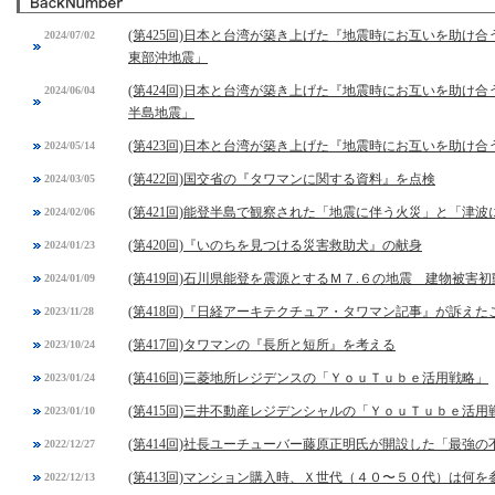
(第425回)日本と台湾が築き上げた『地震時にお互いを助け合
2024/07/02
東部沖地震」
(第424回)日本と台湾が築き上げた『地震時にお互いを助け合
2024/06/04
半島地震」
(第423回)日本と台湾が築き上げた『地震時にお互いを助け合
2024/05/14
(第422回)国交省の『タワマンに関する資料』を点検
2024/03/05
(第421回)能登半島で観察された「地震に伴う火災」と「津
2024/02/06
(第420回)『いのちを見つける災害救助犬』の献身
2024/01/23
(第419回)石川県能登を震源とするＭ７.６の地震 建物被害
2024/01/09
(第418回)『日経アーキテクチュア・タワマン記事』が訴えた
2023/11/28
(第417回)タワマンの『長所と短所』を考える
2023/10/24
(第416回)三菱地所レジデンスの「ＹｏｕＴｕｂｅ活用戦略」
2023/01/24
(第415回)三井不動産レジデンシャルの「ＹｏｕＴｕｂｅ活用
2023/01/10
(第414回)社長ユーチューバー藤原正明氏が開設した「最強
2022/12/27
(第413回)マンション購入時、Ｘ世代（４０〜５０代）は何を
2022/12/13