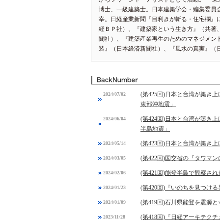
博士、一級建築士。日本建築学会・編集委員
宰。日経産業新聞『目利きが斬る・住宅欄』
経ＢＰ社）、『建築家という生き方』（共著
聞社）、『建築産業再生のためのマネジメント
装』（日本経済新聞社）、『風水の真実』（
(第425回)日本と台湾が築
2024/07/02
東部沖地震」
(第424回)日本と台湾が築き
2024/06/04
半島地震」
(第423回)日本と台湾が築
2024/05/14
(第422回)国交省の『タワマ
2024/03/05
(第421回)能登半島で観察
2024/02/06
(第420回)『いのちを見つけ
2024/01/23
(第419回)石川県能登を震源
2024/01/09
(第418回)『日経アーキテ
2023/11/28