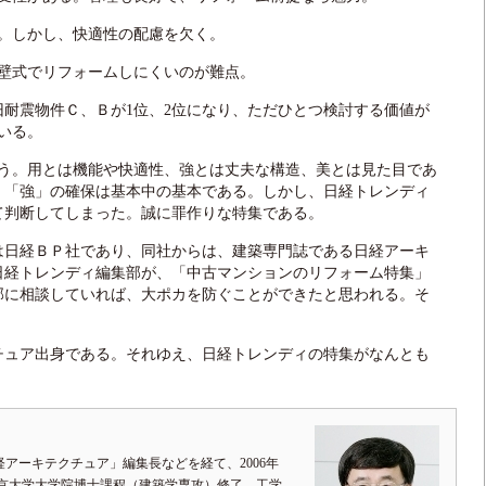
。しかし、快適性の配慮を欠く。
壁式でリフォームしにくいのが難点。
耐震物件Ｃ、Ｂが1位、2位になり、ただひとつ検討する価値が
いる。
う。用とは機能や快適性、強とは丈夫な構造、美とは見た目であ
、「強」の確保は基本中の基本である。しかし、日経トレンディ
て判断してしまった。誠に罪作りな特集である。
日経ＢＰ社であり、同社からは、建築専門誌である日経アーキ
日経トレンディ編集部が、「中古マンションのリフォーム特集」
部に相談していれば、大ポカを防ぐことができたと思われる。そ
ュア出身である。それゆえ、日経トレンディの特集がなんとも
アーキテクチュア」編集長などを経て、2006年
京大学大学院博士課程（建築学専攻）修了、工学