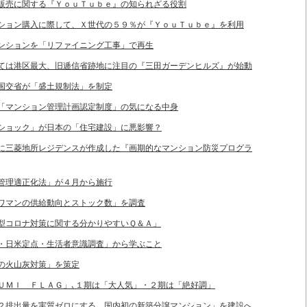
入＆販売に関する『ＹｏｕＴｕｂｅ』の知られざる役割
マンション購入に際して、Ｘ世代の５９％が『ＹｏｕＴｕｂｅ』を利用
化マンションを「リファイニング工事」で再生
としては港区最大、旧逓信省跡地に注目の『三田ガーデンヒルズ』が始動
ため国交省が「盛土規制法」を制定
した「マンション管理計画認定制度」の気になる中身
ッドショック」が日本の「住宅建設」に悪影響？
後」に三菱地所レジデンスが作成した『画期的なマンション防災プログラ
ョン管理適正化法」が４月から施行
「タワマンの供給動向とストック数」を調査
「新型コロナ対策に関する分かりやすいＱ＆Ａ」
ロナ・日米定点・生活者意識調査」から学ぶこと
山の火山灰対策」を策定
ＡＲＵＭＩ ＦＬＡＧ」､１期は「大人気」・２期は「絶好調」
ＣＯ２排出量を実質ゼロにする、国内初の新築分譲マンション」を建設へ