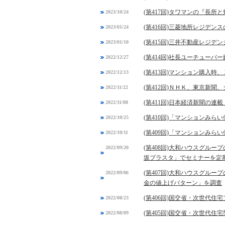
(第417回)タワマンの『長所
2023/10/24
(第416回)三菱地所レジデ
2023/01/24
(第415回)三井不動産レジ
2023/01/10
(第414回)社長ユーチュー
2022/12/27
(第413回)マンション購入
2022/12/13
(第412回)ＮＨＫ、東京新
2022/11/22
(第411回)日本経済新聞の
2022/11/08
(第410回)「マンションみ
2022/10/25
(第409回)「マンションみ
2022/10/11
(第408回)大和ハウスグル
2022/09/20
坂プラスタ」でセミナーを定
(第407回)大和ハウスグル
2022/09/06
金の値上げパターン」を調査
(第406回)国交省・次世代
2022/08/23
(第405回)国交省・次世代
2022/08/09