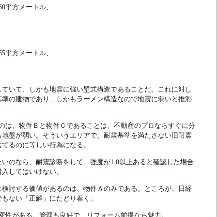
60平方メートル、
55平方メートル、
ていて、しかも地震に強い壁式構造であることだ。これに対し
基準の建物であり、しかもラーメン構造なので地震に弱いと推測
のは、物件Ｂと物件Ｃであることは、不動産のプロならすぐに分
も地盤が弱い。そういうエリアで、耐震基準を満たさない旧耐震
捨てるのに等しい行為になる。
いのなら、耐震診断をして、強度が1.0以上あると確認した場合
購入してはいけない。
検討する価値があるのは、物件Ａのみである。ところが、日経
でもない「正解」にたどり着く。
変性がある。管理も良好で、リフォーム前提なら魅力。