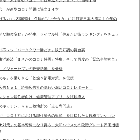
いに崩壊？東京都心５区で「中古駅近マンション」の価格下落
ン学会」が新型コロナ問題に論文１４本
が逃げる力」､内陸部は「住民が助け合う力」に注目東日本大震災１０年の
「劇的な順位変動」が発生、ライフル社「住みたい街ランキング」をチェッ
三井不レジ「パークタワー勝どき」販売好調の舞台裏
週刊東洋経済「まさかのコロナ特需」特集、そして再度の「緊急事態宣言」
ける「メジャーセブンの販売活動」を分析
ロナの冬」を乗りきる「乾燥＆節電対策」を伝授
ョン広告Ｎｏ１「読売広告社の味わい深いコロナレポート」
がマンション居住者向け「健康管理アプリ」を試験導入
月夜のキッチン」ｖｓ三菱地所の「走る専門店」
５社が「コロナ期における職住融合の規範」を目指した大規模マンション
コロナ対策」の基本資料になり得る、大和ハウスの５段階グレード評価指標
身