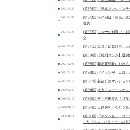
(第375回)「駅近神話」つ
(第374回)「日本マンショ
2021/04/20
(第373回)沿岸部は「住民
2021/04/06
現実
(第372回)コロナの影響で
2021/03/23
ク
(第371回)コロナに負けず、
2021/03/09
(第370回)【特別コラム】
2021/02/16
(第369回)緊急事態時にお
2021/02/09
(第368回)ダイキンが「コ
2021/01/19
(第367回)新築分譲マンシ
2021/01/12
(第366回)大京アステージ
2020/12/22
(第365回)三井不動産の「
2020/12/15
(第364回)日鉄興和不など
2020/11/17
(第363回)「マンション・
2020/11/10
「リブネス・バリュー」の中