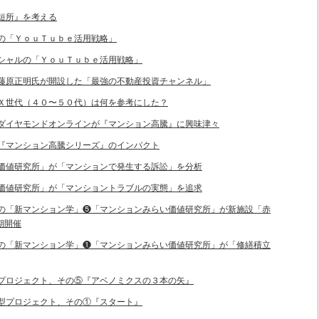
と短所』を考える
ンスの「ＹｏｕＴｕｂｅ活用戦略」
デンシャルの「ＹｏｕＴｕｂｅ活用戦略」
バー藤原正明氏が開設した「最強の不動産投資チャンネル」
時、Ｘ世代（４０〜５０代）は何を参考にした？
聞、ダイヤモンドオンラインが『マンション高騰』に興味津々
連載『マンション高騰シリーズ』のインパクト
らい価値研究所」が「マンションで発生する訴訟」を分析
らい価値研究所」が「マンショントラブルの実態」を追求
ープの「新マンション学」❺「マンションみらい価値研究所」が新施設「赤
期開催
ープの「新マンション学」❶「マンションみらい価値研究所」が「修繕積立
住宅プロジェクト、その⑤『アベノミクスの３本の矢』
住宅型プロジェクト、その①『スタート』