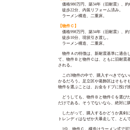
価格980万円、築34年（旧耐震）、約
徒歩22分、内装リフォーム済み。
ラーメン構造、二重床。
【物件Ｃ】
価格998万円、築34年（旧耐震）、約
徒歩10分、現状引き渡し。
ラーメン構造、二重床。
物件Ａの特徴は、新耐震基準に適合し
て、物件Ｂと物件Ｃは、ともに旧耐震
される。
この3物件の中で、購入すべきでない
かるだろう。足立区や葛飾区はそもそ
物件を選ぶことは、お金をドブに投げ
どうしても、物件Ｂと物件Ｃを選びた
だけである。そうでないなら、絶対に
したがって、購入するかどうか真剣に
トレンディはなぜか大暴走して、とん
1位。物件Ｃ。構造はラーメン式で可