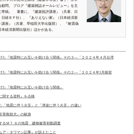
会顧問。 ブログ『建築雑誌オールレビュー』を主
に寄稿。 著書に、『建築批評講座』（共著、日
、日経ＢＰ社）、 『ありえない家』（日本経済新
講座』（共著、早稲田大学出版部） 、 『耐震偽
日本経済新聞出版社）ほかがある。
き上げた『地震時にお互いを助け合う関係』その３---「２０２４年４月台湾
上げた『地震時にお互いを助け合う関係』その２---「２０２４年1月能登
き上げた『地震時にお互いを助け合う関係』
ンに関する資料』を点検
された「地震に伴う火災」と「津波に伴う火災」の違い
る災害救助犬』の献身
とするＭ７.６の地震 建物被害初動調査
クチュア・タワマン記事』が訴えたこと