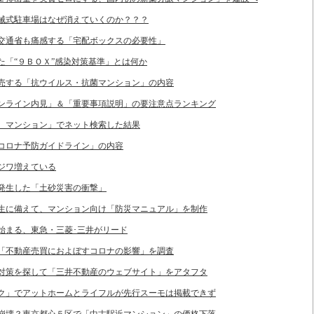
の機械式駐車場はなぜ消えていくのか？？？
国土交通省も痛感する「宅配ボックスの必要性」
した「“９ＢＯＸ”感染対策基準」とは何か
が販売する「抗ウイルス・抗菌マンション」の内容
「オンライン内見」＆「重要事項説明」の要注意点ランキング
住宅、マンション」でネット検索した結果
業のコロナ予防ガイドライン」の内容
ワジワ増えている
区で発生した「土砂災害の衝撃」
災害発生に備えて、マンション向け「防災マニュアル」を制作
」始まる、東急・三菱･三井がリード
プが「不動産売買におよぼすコロナの影響」を調査
ロナ対策を探して「三井不動産のウェブサイト」をアタフタ
バンク」でアットホームとライフルが先行スーモは掲載できず