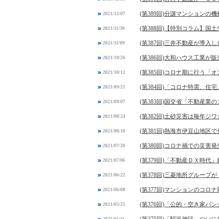
(第389回)分譲マンション
2021/12/07
(第388回)【特別コラム】
2021/11/30
(第387回)三井不動産が導入
2021/11/09
(第386回)大和ハウス工業
2021/10/26
(第385回)コロナ期に行う
2021/10/12
(第384回)「コロナ特需、
2021/09/21
(第383回)国交省「不動産
2021/09/07
(第382回)土砂災害は毎年ジ
2021/08/24
(第381回)熱海市伊豆山地
2021/08/10
(第380回)コロナ禍での
2021/07/20
(第379回)「不動産ＤＸ時代
2021/07/06
(第378回)三菱地所グルー
2021/06/22
(第377回)マンションのコ
2021/06/08
(第376回)「公的・空き家
2021/05/25
2021/05/11