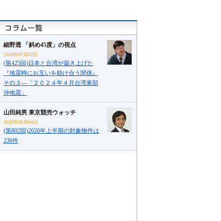
細野透 「斜め45度」の視点
2024年07月02日
(第425回)日本と台湾が築き上げた
『地震時にお互いを助け合う関係』
その３---「２０２４年４月台湾東部
沖地震」
山田純男 東京競売ウォッチ
2026年08月04日
(第802回)2026年上半期の対象物件は
236件