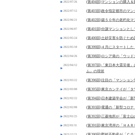
(第404回)マンションの購
2022/07/26
(第403回)政令指定都市の
2022/07/12
(第402回)築５０年の老朽
2022/06/21
(第401回)分譲マンション
2022/06/07
(第400回)土砂災害を防ぐ
2022/05/24
(第399回)４月にスタート
2022/05/10
(第398回)ロシア発の「ウ
2022/04/26
(第397回)「東日本大震災
2022/04/12
ム』の現状
(第396回)注目の「マンシ
2022/03/22
(第395回)東京カンテイが
2022/03/08
(第394回)日本建築学会が
2022/02/22
(第393回)電通の「新型コ
2022/02/08
(第392回)三菱地所が「富士
2022/01/25
(第391回)東京湾岸の「Ｈ
2022/01/11
(第390回)野村不動産が「
2021/12/21