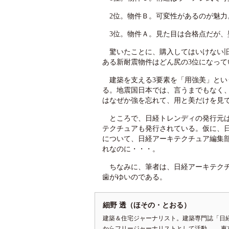
2位。物件Ｂ。可変性があるのが魅力
3位。物件Ａ。見た目は合格点だが、
驚いたことに、購入してはいけない旧
ある新耐震物件はどん尻の3位になって
建築を支える3要素を「用強美」とい
る。地震国日本では、言うまでもなく
はなぜか強を忘れて、用と美だけを見
ところで、日経トレンディの発行元は
テクチュアも発行されている。仮に、
について、日経アーキテクチュア編集
れなのに・・・。
ちなみに、筆者は、日経アーキテクチ
歯がゆいのである。
細野 透（ほその・とおる）
建築＆住宅ジャーナリスト。建築専門誌「日経
からフリージャーナリストとして活動。 東