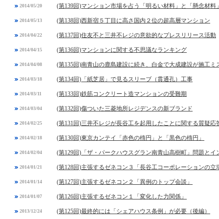
(第139回)マンション市場を占う「明るい材料」と「懸念材料
2014/05/20
(第138回)西新宿５丁目に高さ国内２位の超高層マンション
2014/05/13
(第137回)住友不と三井不レジの意欲的なプレスリリース活動
2014/04/22
(第136回)マンションに関する不思議なランキング
2014/04/15
(第135回)南青山の鹿島建設に続き、白金で大成建設が施工ミ
2014/04/08
(第134回)「紙芝居」で見るスリーブ（貫通孔）工事
2014/03/18
(第133回)鉄筋コンクリート造マンションの受難期
2014/03/11
(第132回)傷ついた三菱地所レジデンスの新ブランド
2014/03/04
(第131回)三井不レジが長谷工を起用したことに関する質疑応
2014/02/25
(第130回)東京カンテイ「赤色の楕円」と「黒色の楕円」
2014/02/18
(第129回)「ザ・パークハウスグラン南青山高樹町」問題と
2014/02/04
(第128回)主張するゼネコン３「長谷工コーポレーションの立
2014/01/21
(第127回)主張するゼネコン２「異例のトップ会談」
2014/01/14
(第126回)主張するゼネコン１「変化した力関係」
2014/01/07
(第125回)最終的には「シェアハウス条例」が必要（後編）
2013/12/24