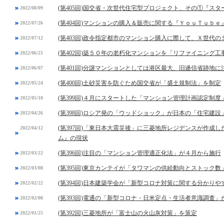
(第405回)国交省・次世代住宅型プロジェクト、その①『スタ
2022/08/09
(第404回)マンションの購入＆販売に関する『ＹｏｕＴｕｂ
2022/07/26
(第403回)政令指定都市のマンション購入に際して、Ｘ世代
2022/07/12
(第402回)築５０年の老朽化マンションを「リファイニング工
2022/06/21
(第401回)分譲マンションとしては港区最大、旧逓信省跡地
2022/06/07
(第400回)土砂災害を防ぐため国交省が「盛土規制法」を制定
2022/05/24
(第399回)４月にスタートした「マンション管理計画認定制
2022/05/10
(第398回)ロシア発の「ウッドショック」が日本の「住宅建設
2022/04/26
(第397回)「東日本大震災後」に三菱地所レジデンスが作成
2022/04/12
ム』の現状
(第396回)注目の「マンション管理適正化法」が４月から施行
2022/03/22
(第395回)東京カンテイが「タワマンの供給動向とストック数
2022/03/08
(第394回)日本建築学会が「新型コロナ対策に関する分かりや
2022/02/22
(第393回)電通の「新型コロナ・日米定点・生活者意識調査」
2022/02/08
(第392回)三菱地所が「富士山の火山灰対策」を策定
2022/01/25