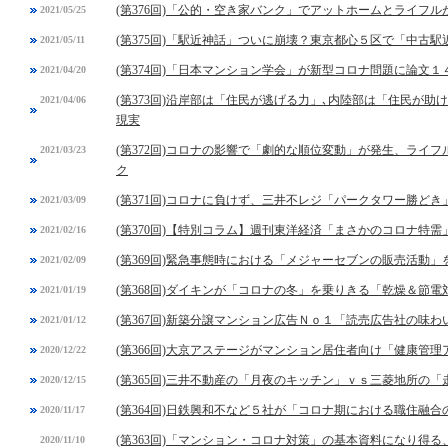
(第376回)「公的・空き家バンク」でアットホームとライフ
2021/05/25
(第375回)「駅近神話」ついに崩壊？東京都心５区で「中古
2021/05/11
(第374回)「日本マンション学会」が新型コロナ問題に論文１
2021/04/20
(第373回)沿岸部は「住民が逃げる力」､内陸部は「住民が
2021/04/06
現実
(第372回)コロナの影響で「劇的な順位変動」が発生、ライ
2021/03/23
ク
(第371回)コロナに負けず、三井不レジ「パークタワー勝ど
2021/03/09
(第370回)【特別コラム】週刊東洋経済「まさかのコロナ特
2021/02/16
(第369回)緊急事態時における「メジャーセブンの販売活動」
2021/02/09
(第368回)ダイキンが「コロナの冬」を乗りきる「乾燥＆節電
2021/01/19
(第367回)新築分譲マンション広告Ｎｏ１「読売広告社の味
2021/01/12
(第366回)大京アステージがマンション居住者向け「健康管
2020/12/22
(第365回)三井不動産の「月夜のキッチン」ｖｓ三菱地所の「
2020/12/15
(第364回)日鉄興和不など５社が「コロナ期における職住融
2020/11/17
(第363回)「マンション・コロナ対策」の基本資料になり得
2020/11/10