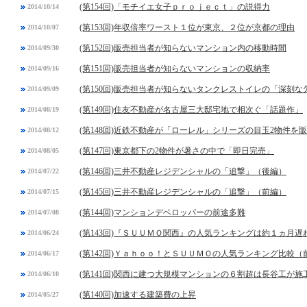
(第154回)「モチイエ女子ｐｒｏｊｅｃｔ」の説得力
2014/10/14
(第153回)年収倍率ワースト１位が東京、２位が京都の理由
2014/10/07
(第152回)販売担当者が知らないマンション内の移動時間
2014/09/30
(第151回)販売担当者が知らないマンションの収納率
2014/09/16
(第150回)販売担当者が知らないタンクレストイレの「深刻な
2014/09/09
(第149回)住友不動産が名古屋三大邸宅地で相次ぐ「話題作」
2014/08/19
(第148回)近鉄不動産が「ローレル」シリーズの目玉2物件を
2014/08/12
(第147回)東京都下の2物件が暑さの中で「即日完売」
2014/08/05
(第146回)三井不動産レジデンシャルの「追撃」（後編）
2014/07/22
(第145回)三井不動産レジデンシャルの「追撃」（前編）
2014/07/15
(第144回)マンションデベロッパーの前途多難
2014/07/08
(第143回)『ＳＵＵＭＯ関西』の人気ランキングは約１ヵ月遅
2014/06/24
(第142回)Ｙａｈｏｏ！とＳＵＵＭＯの人気ランキング比較（
2014/06/17
(第141回)関西に建つ大規模マンションの６割超は長谷工が施
2014/06/10
(第140回)加速する建築費の上昇
2014/05/27