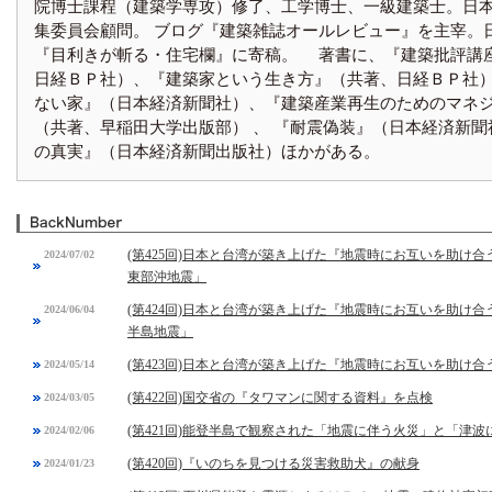
院博士課程（建築学専攻）修了、工学博士、一級建築士。日
集委員会顧問。 ブログ『建築雑誌オールレビュー』を主宰。
『目利きが斬る・住宅欄』に寄稿。 著書に、『建築批評講
日経ＢＰ社）、『建築家という生き方』（共著、日経ＢＰ社）
ない家』（日本経済新聞社）、『建築産業再生のためのマネ
（共著、早稲田大学出版部） 、 『耐震偽装』（日本経済新聞
の真実』（日本経済新聞出版社）ほかがある。
(第425回)日本と台湾が築き上げた『地震時にお互いを助け合
2024/07/02
東部沖地震」
(第424回)日本と台湾が築き上げた『地震時にお互いを助け合
2024/06/04
半島地震」
(第423回)日本と台湾が築き上げた『地震時にお互いを助け合
2024/05/14
(第422回)国交省の『タワマンに関する資料』を点検
2024/03/05
(第421回)能登半島で観察された「地震に伴う火災」と「津
2024/02/06
(第420回)『いのちを見つける災害救助犬』の献身
2024/01/23