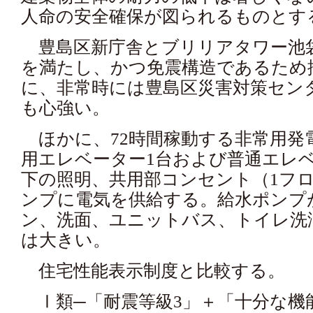
人命の安全確保が図られるものとす
豊島区新庁舎とブリリアタワー池
を満たし、かつ免震構造であるため
に、非常時には豊島区災害対策セン
も心強い。
ほかに、72時間稼動する非常用発
用エレベーター1台および普通エレベ
下の照明、共用部コンセント（1フロ
ンプに電気を供給する。給水ポンプ
ン、洗面、ユニットバス、トイレ洗
は大きい。
住宅性能表示制度と比較する。
Ⅰ類─「耐震等級3」＋「十分な機