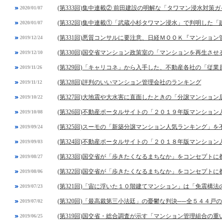
(第333回)集中連載② 前田建設の明解な「タワマン浸水対策
2020/01/07
(第332回)集中連載①「武蔵小杉タワマン浸水」で判明した
2020/01/07
(第331回)悪質コンサルに要注意、日経ＭＯＯＫ『マンショ
2019/12/24
(第330回)国交省マンション政策室の「マンションを再生させ
2019/12/10
(第329回)「キャリコネ」から入手した、不動産各社の「従
2019/11/26
(第328回)評判のいいマンション管理会社のランキング
2019/11/12
(第327回)大地震や大水害に直面したときの「分譲マンショ
2019/10/22
(第326回)不動産ポータルサイトの「２０１９年版マンショ
2019/10/08
(第325回)スーモの「新築分譲マンション人気ランキング」
2019/09/24
(第324回)不動産ポータルサイトの「２０１８年版マンショ
2019/09/03
(第323回)国交省が「歩きたくなるまちなか」をコンセプト
2019/08/27
(第322回)国交省が「歩きたくなるまちなか」をコンセプト
2019/08/06
(第321回)「宙に浮いた１０階建てマンション」は「免震構法
2019/07/23
(第320回)「最高裁第三小法廷」の憂鬱な判決──全５４４戸
2019/07/02
(第319回)国交省・総合調査が示す「マンション管理組合の
2019/06/25