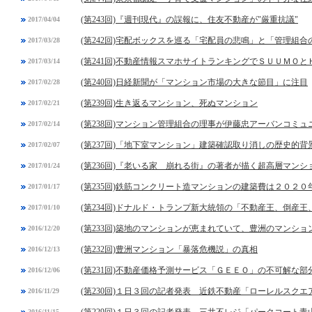
(第243回)『週刊現代』の誤報に、住友不動産が"厳重抗議"
2017/04/04
(第242回)宅配ボックスを巡る「宅配員の悲鳴」と「管理組合
2017/03/28
(第241回)不動産情報スマホサイトランキングでＳＵＵＭＯと
2017/03/14
(第240回)日経新聞が「マンション市場の大きな節目」に注目
2017/02/28
(第239回)生き返るマンション、死ぬマンション
2017/02/21
(第238回)マンション管理組合の理事が伊藤忠アーバンコミ
2017/02/14
(第237回)「地下室マンション」建築確認取り消しの歴史的背
2017/02/07
(第236回)『老いる家 崩れる街』の著者が描く超高層マンシ
2017/01/24
(第235回)鉄筋コンクリート造マンションの建築費は２０２
2017/01/17
(第234回)ドナルド・トランプ新大統領の「不動産王、倒産
2017/01/10
(第233回)築地のマンションが恵まれていて、豊洲のマンシ
2016/12/20
(第232回)豊洲マンション「暴落危機説」の真相
2016/12/13
(第231回)不動産価格予測サービス「ＧＥＥＯ」の不可解な部
2016/12/06
(第230回)１日３回の記者発表 近鉄不動産「ローレルスク
2016/11/29
(第229回)１日３回の記者発表 三井不レジ「パークコート青
2016/11/15