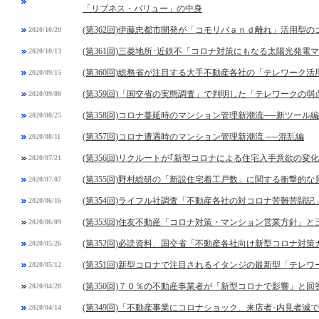
「リブネス・バリュー」の中身
(第362回)伊藤忠都市開発が「コモリバａｎｄ離れ」活用型
2020/10/20
(第361回)三菱地所･近鉄不「コロナ対策にもなる太陽光発電
2020/10/13
(第360回)総務省が注目する大手不動産各社の「テレワーク活
2020/09/15
(第359回)「国交省の実態調査」で判明した「テレワークの弱
2020/09/08
(第358回)コロナ蔓延時のマンション管理新潮流──新ツール編
2020/08/25
(第357回)コロナ遭遇時のマンション管理新潮流 ──混乱編
2020/08/11
(第356回)リクルートが｢新型コロナによる住宅入手意欲の変
2020/07/21
(第355回)野村総研の「新設住宅着工戸数」に関する衝撃的な
2020/07/07
(第354回)ライフル社調査「不動産各社の対コロナ苦難苦闘記
2020/06/16
(第353回)住友不動産「コロナ対策・マンション営業方針」
2020/06/09
(第352回)必読資料、国交省「不動産各社向け新型コロナ対
2020/05/26
(第351回)新型コロナで注目されるイタンジの最新型「テレ
2020/05/12
(第350回)７０％の不動産事業者が「新型コロナで影響」と
2020/04/28
(第349回)「不動産事業にコロナショック、来店者･内見者減
2020/04/14