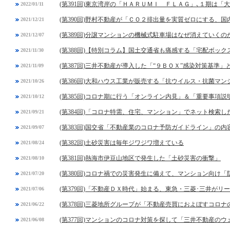
(第391回)東京湾岸の「ＨＡＲＵＭＩ ＦＬＡＧ」､１期は
2022/01/11
(第390回)野村不動産が「ＣＯ２排出量を実質ゼロにする、
2021/12/21
(第389回)分譲マンションの機械式駐車場はなぜ消えていくの
2021/12/07
(第388回)【特別コラム】国土交通省も痛感する「宅配ボック
2021/11/30
(第387回)三井不動産が導入した「“９ＢＯＸ”感染対策基準」
2021/11/09
(第386回)大和ハウス工業が販売する「抗ウイルス・抗菌マ
2021/10/26
(第385回)コロナ期に行う「オンライン内見」＆「重要事項
2021/10/12
(第384回)「コロナ特需、住宅、マンション」でネット検索し
2021/09/21
(第383回)国交省「不動産業のコロナ予防ガイドライン」の内
2021/09/07
(第382回)土砂災害は毎年ジワジワ増えている
2021/08/24
(第381回)熱海市伊豆山地区で発生した「土砂災害の衝撃」
2021/08/10
(第380回)コロナ禍での災害発生に備えて、マンション向け
2021/07/20
(第379回)「不動産ＤＸ時代」始まる、東急・三菱･三井がリ
2021/07/06
(第378回)三菱地所グループが「不動産売買におよぼすコロ
2021/06/22
(第377回)マンションのコロナ対策を探して「三井不動産の
2021/06/08