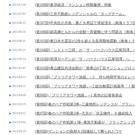
(第109回)東洋経済「マンション時限爆弾」特集
2013/07/16
(第108回)三井不動産レジデンシャルの「タッグチーム」
2013/07/02
(第107回)中央区の月島・勝どき周辺で津波浸水（南海トラ
2013/06/25
(第106回)超高層ビルからの全館一斉避難に伴う問題点（南
2013/06/18
(第105回)東日本大震災の2倍を超える長周期地震動（南海ト
2013/06/11
(第104回)「シャトー三田」が「ザ・パークハウス広尾羽澤」
2013/05/21
(第103回)羽澤ガーデンが「ザ・パークハウス広尾羽澤」へ 
2013/05/14
(第102回)青山建設共済会館が「南青山6丁目マンションプロ
2013/05/07
(第101回)「ブリリアタワー池袋」─3 待ち時間平等のエレ
2013/04/23
(第100回)「ブリリアタワー池袋」─2 総合耐震計画基準「Ⅰ
2013/04/15
(第99回)「ブリリアタワー池袋」─1 異色の記者発表会
2013/04/09
(第98回)春のペア作戦第3弾─三菱地所レジデンスが「グラン
2013/03/19
(第97回)春のペア作戦第2弾─大京が「目玉物件」を連続投入
2013/03/12
(第96回)春のペア作戦第１弾─東急不動産が「フラッグシッ
2013/03/05
(第95回)マンションの取材を2回連続して断られたワケ
2013/02/19