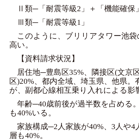
Ⅱ類─「耐震等級2」＋「機能確保
Ⅲ類─「耐震等級1」
このように、ブリリアタワー池袋
高い。
【資料請求状況】
居住地─豊島区35%、隣接区(文京
区)20%、都内全域、埼玉県、他県
が、副都心線相互乗り入れによる影
年齢─40歳前後が過半数を占める。
も40%いる。
家族構成─2人家族が40%、3人や
層も40%。