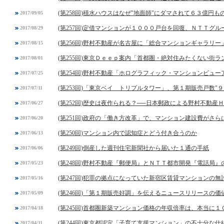
(第258回)積水ハウスはなぜ"地面師"にダマされて６３億円
2017/09/05
(第257回)定借マンションが１０００戸台を回復、ＮＴＴグ
2017/08/29
(第256回)野村不動産が名古屋に「総合マンションギャラリ
2017/08/15
(第255回)東京Ｄｅｅｐ案内「首都圏・絶対住みたくない街
2017/08/01
(第254回)野村不動産「ホログラフィック・マンションビュー
2017/07/25
(第253回)「東京ベイ トリプルタワー」、第１期販売戸数"９
2017/07/11
(第252回)歴史は夜作られる？──日本郵政による野村不動産
2017/06/27
(第251回)政府の「働き方改革」で、マンション建設費がさら
2017/06/20
(第250回)マンション内で認知症とどう付き合うのか
2017/06/13
(第249回)倒産した週刊住宅新聞社から届いた１通の手紙
2017/06/06
(第248回)野村不動産『郵便局』とＮＴＴ都市開発『電話局』
2017/05/23
(第247回)犯罪の拠点になっていた新宿区賃貸マンションの無
2017/05/16
(第246回)「第１期販売好調」を伝えるニュースリリースの価
2017/05/09
(第245回)首都圏新築マンション価格の年収倍率は、本当に
2017/04/18
(第244回)東京都認定「子育て支援マンション」の不十分な仕
2017/04/11