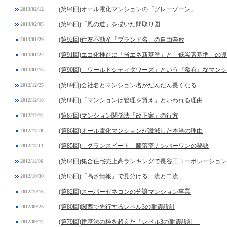
(第94回)オール電化マンションの「グレーゾーン」
2013/02/12
(第93回)「風の道」を描いた間取り図
2013/02/05
(第92回)住友不動産「ブランド名」の自由奔放
2013/01/29
(第91回)エコ化推進に「省エネ新基準」と「低炭素基準」の
2013/01/22
(第90回)「ワールドシティタワーズ」という『希有』なマン
2013/01/15
(第89回)会社名とマンション名がだんだん長くなる
2012/12/25
(第88回)「マンションは管理を買え」といわれる理由
2012/12/18
(第87回)マンション関係法「改正案」の行方
2012/12/11
(第86回)オール電化マンションが激減した本当の理由
2012/11/20
(第85回)「グランスイート」騰落率ナンバーワンの秘訣
2012/11/13
(第84回)集合住宅売上高ランキングで長谷工コーポレーショ
2012/11/06
(第83回)「高さ情報」で見分ける一流と二流
2012/10/30
(第82回)スーパーゼネコンの分譲マンション事業
2012/10/16
(第80回)関西で先行するレベル3の耐震設計
2012/09/25
(第79回)建基法の枠を超えた「レベル3の耐震設計」
2012/09/11