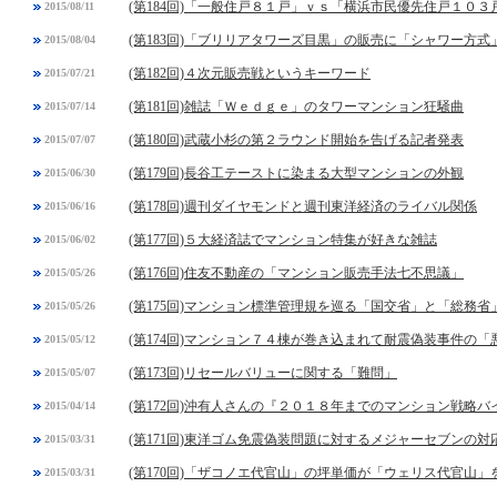
(第184回)「一般住戸８１戸」ｖｓ「横浜市民優先住戸１０３
2015/08/11
(第183回)「ブリリアタワーズ目黒」の販売に「シャワー方式
2015/08/04
(第182回)４次元販売戦というキーワード
2015/07/21
(第181回)雑誌「Ｗｅｄｇｅ」のタワーマンション狂騒曲
2015/07/14
(第180回)武蔵小杉の第２ラウンド開始を告げる記者発表
2015/07/07
(第179回)長谷工テーストに染まる大型マンションの外観
2015/06/30
(第178回)週刊ダイヤモンドと週刊東洋経済のライバル関係
2015/06/16
(第177回)５大経済誌でマンション特集が好きな雑誌
2015/06/02
(第176回)住友不動産の「マンション販売手法七不思議」
2015/05/26
(第175回)マンション標準管理規を巡る「国交省」と「総務省
2015/05/26
(第174回)マンション７４棟が巻き込まれて耐震偽装事件の「
2015/05/12
(第173回)リセールバリューに関する「難問」
2015/05/07
(第172回)沖有人さんの『２０１８年までのマンション戦略バ
2015/04/14
(第171回)東洋ゴム免震偽装問題に対するメジャーセブンの対
2015/03/31
(第170回)「ザコノエ代官山」の坪単価が「ウェリス代官山
2015/03/31