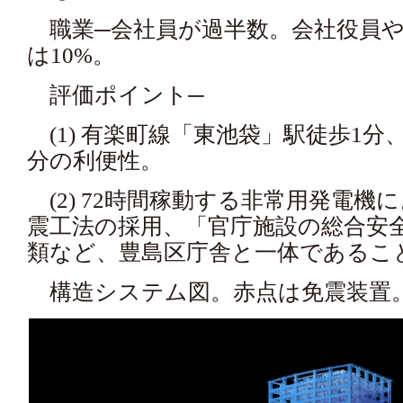
職業─会社員が過半数。会社役員や
は10%。
評価ポイント─
(1) 有楽町線「東池袋」駅徒歩1分、
分の利便性。
(2) 72時間稼動する非常用発電機
震工法の採用、「官庁施設の総合安全
類など、豊島区庁舎と一体であるこ
構造システム図。赤点は免震装置