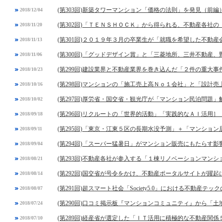
(第303回)新築タワーマンション「価格の法則」を発見（前編
2018/12/04
(第302回)「ＴＥＮＳＨＯＣＫ」から得られる、不動産各社
2018/11/20
(第301回)２０１９年３月の卒業生が「就職を希望した不動
2018/11/13
(第300回)「グッドデザイン賞」と「三菱地所、三井不動産
2018/11/06
(第299回)建設業界と不動産業界を巻き込んだ「２件の重大事
2018/10/23
(第298回)マンションの「施工売上高Ｎｏ１会社」と「設計
2018/10/16
(第297回)厚労省・国交省・観光庁が「マンション民泊問題」
2018/10/02
(第296回)リクルートの「世界的活動」「実践的なＡＩ活用］
2018/09/18
(第295回)「東京・江東５区の長期水没予測」＋「マンショ
2018/09/11
(第294回)「スーパー猛暑日」がマンション販売にもたらす影
2018/09/04
(第293回)不動産各社が参入する「１棟リノベーションマンシ
2018/08/21
(第292回)国交省が号令をかけ、不動産ポータルサイトが躍起
2018/08/14
(第291回)超スマート社会「Society5.0」における不動産テッ
2018/08/07
(第290回)口コミ掲示板『マンションコミュニティ』から「
2018/07/24
(第289回)経産省が選定した「ＩＴ活用に積極的な不動産関係
2018/07/10