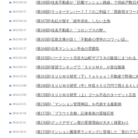
(第169回)住友不動産が「巨艦マンション路線」で供給戸数日
2015/03/24
(第168回)ラッキーナンバー７７７のご利益？「西新宿タワ
2015/03/17
(第167回)丸紅が探す「経年劣化」しない土地
2015/02/24
(第166回)住友不動産と「コロンブスの卵」
2015/02/17
(第165回)宝島文庫が説く「不動産心理学のコワ～い話」
2015/02/10
(第164回)日本マンション学会の雰囲気
2015/01/27
(第163回)パークコート渋谷大山町ザプラネの販促にまつわる
2015/01/20
(第162回)賃貸ランキングで「ＳＵＵＭＯ」が首位陥落
2015/01/13
(第161回)ＳＵＵＭＯ研究（下）Ｙａｈｏｏ！不動産で即座に
2014/12/16
(第160回)ＳＵＵＭＯ研究（中）年収４００万円で買える４
2014/12/09
(第159回)ＳＵＵＭＯ研究（上）ゴール不在のターゲット広告
2014/12/02
(第158回)「マンション管理神話」を代表する最新例
2014/11/25
(第157回)「プラウド京都」記者発表の質疑応答
2014/11/18
(第156回)グッドデザイン賞の受賞理由が大きく様変わり
2014/11/11
(第155回)マンション騰落率ランキングに登場した「昔のブラ
2014/10/21