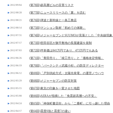
(第78回)超高層ビルの災害リスク
2012/09/04
(第77回)ニュースリリースの「裏」を読む
2012/08/28
(第76回)津波と新幹線と一条工務店
2012/08/21
(第75回)マンション取材「初めての体験」
2012/08/14
(第74回)メジャーセブンとSUUMOが見落とした「中央線現象
2012/07/31
(第73回)世田谷区が旗竿敷地の長屋建築を規制
2012/07/17
(第72回)坪単価は841万円であり、473万円でもある
2012/07/03
(第71回)「青田売り」「竣工売り」と「価格改定情報」
2012/06/26
(第70回)「パークシティ武蔵小杉」の防災ディレクター
2012/06/19
(第69回)「戸別供給方式・太陽光発電」の運営ノウハウ
2012/06/12
(第68回)メジャーセブンの防災対策
2012/05/29
(第67回)東京の印象を一変させた地図
2012/05/15
(第66回)AERAが指摘した「免震超高層への不安」
2012/05/08
(第65回)「神保町書店街」から「二番町」に引っ越した理由
2012/04/24
(第64回)震度6強と震度7の違い
2012/04/17