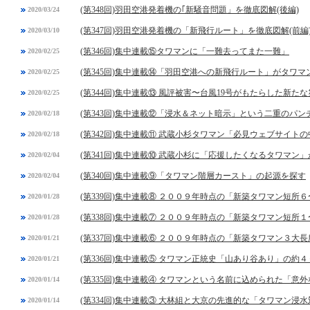
(第348回)羽田空港発着機の｢新騒音問題」を徹底図解(後編)
2020/03/24
(第347回)羽田空港発着機の「新飛行ルート」を徹底図解(前編
2020/03/10
(第346回)集中連載⑮タワマンに「一難去ってまた一難」
2020/02/25
(第345回)集中連載⑭「羽田空港への新飛行ルート」がタワ
2020/02/25
(第344回)集中連載⑬ 風評被害〜台風19号がもたらした新た
2020/02/25
(第343回)集中連載⑫「浸水＆ネット暗示」という二重のパン
2020/02/18
(第342回)集中連載⑪ 武蔵小杉タワマン「必見ウェブサイト
2020/02/18
(第341回)集中連載⑩ 武蔵小杉に「応援したくなるタワマン
2020/02/04
(第340回)集中連載⑨「タワマン階層カースト」の起源を探す
2020/02/04
(第339回)集中連載⑧ ２００９年時点の「新築タワマン短所
2020/01/28
(第338回)集中連載⑦ ２００９年時点の「新築タワマン短所
2020/01/28
(第337回)集中連載⑥ ２００９年時点の「新築タワマン３大長
2020/01/21
(第336回)集中連載⑤ タワマン正統史「山あり谷あり」の約４
2020/01/21
(第335回)集中連載④ タワマンという名前に込められた「意
2020/01/14
(第334回)集中連載③ 大林組と大京の先進的な「タワマン浸
2020/01/14