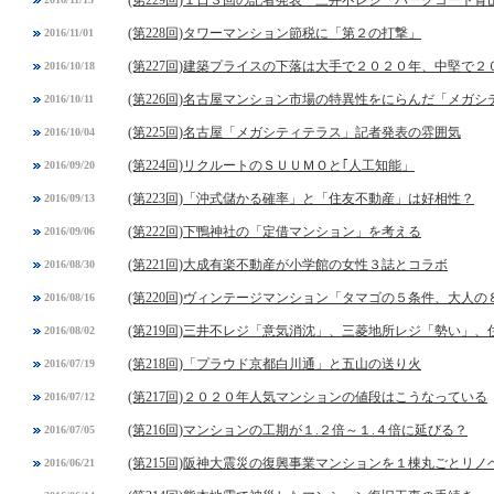
(第228回)タワーマンション節税に「第２の打撃」
2016/11/01
(第227回)建築プライスの下落は大手で２０２０年、中堅で２
2016/10/18
(第226回)名古屋マンション市場の特異性をにらんだ「メガ
2016/10/11
(第225回)名古屋「メガシティテラス」記者発表の雰囲気
2016/10/04
(第224回)リクルートのＳＵＵＭＯと｢人工知能」
2016/09/20
(第223回)「沖式儲かる確率」と「住友不動産」は好相性？
2016/09/13
(第222回)下鴨神社の「定借マンション」を考える
2016/09/06
(第221回)大成有楽不動産が小学館の女性３誌とコラボ
2016/08/30
(第220回)ヴィンテージマンション「タマゴの５条件、大人の
2016/08/16
(第219回)三井不レジ「意気消沈」、三菱地所レジ「勢い」
2016/08/02
(第218回)「プラウド京都白川通」と五山の送り火
2016/07/19
(第217回)２０２０年人気マンションの値段はこうなっている
2016/07/12
(第216回)マンションの工期が１.２倍～１.４倍に延びる？
2016/07/05
(第215回)阪神大震災の復興事業マンションを１棟丸ごとリノ
2016/06/21