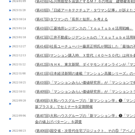
(第419回)石川県能登を震源とするＭ７.６の地震 建物被害
2024/01/09
(第418回)『日経アーキテクチュア・タワマン記事』が訴えた
2023/11/28
(第417回)タワマンの『長所と短所』を考える
2023/10/24
(第416回)三菱地所レジデンスの「ＹｏｕＴｕｂｅ活用戦略」
2023/01/24
(第415回)三井不動産レジデンシャルの「ＹｏｕＴｕｂｅ活用
2023/01/10
(第414回)社長ユーチューバー藤原正明氏が開設した「最強
2022/12/27
(第413回)マンション購入時、Ｘ世代（４０〜５０代）は何を
2022/12/13
(第412回)ＮＨＫ、東京新聞、ダイヤモンドオンラインが『
2022/11/22
(第411回)日本経済新聞の連載『マンション高騰シリーズ』の
2022/11/08
(第410回)「マンションみらい価値研究所」が「マンション
2022/10/25
(第409回)「マンションみらい価値研究所」が「マンション
2022/10/11
(第408回)大和ハウスグループの「新マンション学」❺「マ
2022/09/20
坂プラスタ」でセミナーを定期開催
(第407回)大和ハウスグループの「新マンション学」❶「マ
2022/09/06
金の値上げパターン」を調査
(第406回)国交省・次世代住宅プロジェクト、その⑤『アベ
2022/08/23