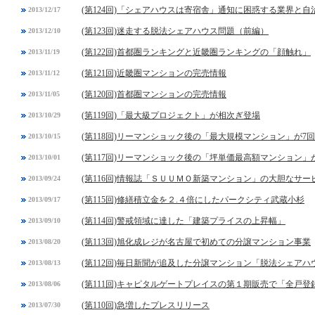
(第124回)「シェアハウスは寄宿舎」通知に困惑する業界と自
2013/12/17
(第123回)迷走する脱法シェアハウス問題（前編）
2013/12/10
(第122回)首都圏ランキングと近畿圏ランキングの「顔触れ」
2013/11/19
(第121回)近畿圏マンションの完売情報
2013/11/12
(第120回)首都圏マンションの完売情報
2013/11/05
(第119回)「最大級プロジェクト」が相次ぎ登場
2013/10/29
(第118回)リーマンショック後の「最大規模マンション」が7
2013/10/15
(第117回)リーマンショック後の「坪単価最高額マンション」
2013/10/01
(第116回)情報誌「ＳＵＵＭＯ新築マンション」の大胆なサー
2013/09/24
(第115回)修繕積立金を２.４倍にしたパークシティ武蔵小杉
2013/09/17
(第114回)警戒領域に達した「建築プライスの上昇幅」
2013/09/10
(第113回)旭化成レジが名古屋で初めての分譲マンション事業
2013/08/20
(第112回)毎日新聞が追及した分譲マンション「脱法シェアハ
2013/08/13
(第111回)キャピタルゲートプレイスの第１期販売で「全戸登
2013/08/06
(第110回)急増したプレスリリース
2013/07/30