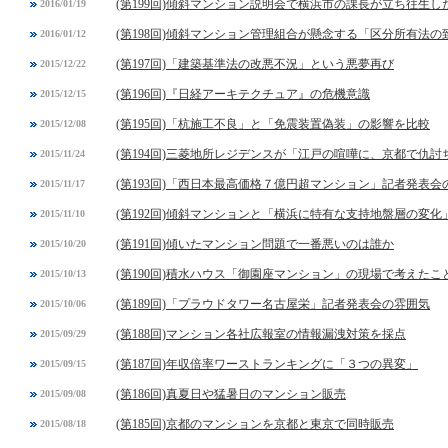
(第199回)傾斜マンション説明会で横浜市の課長が立ち往生し
2016/01/19
(第198回)傾斜マンション管理組合が懸念する「区分所有法
2016/01/12
(第197回)「建築基準法の改悪不況」という悪夢再び
2015/12/22
(第196回)『日経アーキテクチュア』の危機意識
2015/12/15
(第195回)「杭施工不良」と「免震装置偽装」の影響を比較
2015/12/08
(第194回)三菱地所レジデンスが「江戸の喧嘩に、京都で仇討
2015/11/24
(第193回)「西日本最高価格７億円超マンション」記者発表会
2015/11/17
(第192回)傾斜マンションと「横浜に特有な支持地盤層の変化
2015/11/10
(第191回)傾いたマンション問題で一番悪いのは誰か
2015/10/20
(第190回)積水ハウス「御園座マンション」の現場で考えたこ
2015/10/13
(第189回)「プラウドタワー名古屋栄」記者発表会の雰囲気
2015/10/06
(第188回)マンション各社広報室の情報漏洩対策を採点
2015/09/29
(第187回)年収倍率ワーストランキングに「３つの異変」
2015/09/15
(第186回)真夏日や猛暑日のマンション販売
2015/09/08
(第185回)京都のマンションを京都と東京で同時販売
2015/08/18