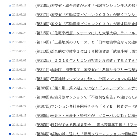
(第318回)国交省・総合調査が示す「分譲マンション生活の
2019/06/18
(第317回)国交省『不動産業ビジョン２０３０』が描くマン
2019/05/28
(第316回)国交省『不動産業ビジョン２０３０』が示す民間
2019/05/21
(第315回)「住宅幸福度」をテーマにした大阪大学、ライフ
2019/04/23
(第314回)「三菱地所のリリース」と「日本建築学会からの連
2019/04/16
(第313回)総合的な混雑率１位はＪＲ横須賀線「武蔵小杉→西
2019/03/19
(第312回)「２０１９年オリコン顧客満足度調査」で見えてき
2019/03/05
(第311回)金融庁、消費者庁、国交省が「悪質なサブリース契
2019/02/26
(第310回)三菱地所レジデンスに勢い、分譲マンションの取
2019/02/19
(第309回)「第１期・第２期」ではなく「ソルシーズン・ル
2019/02/12
(第308回)新築分譲マンションで「不適切な広告」を避ける
2019/01/29
(第307回)マンション各社を困惑させる「ＫＹＢ・検査デー
2019/01/22
(第306回)三井不・三菱不・野村不が「グローバル活動」に積
2019/01/15
(第305回)行列ができる現場見学会──青木茂建築工房「リフ
2018/12/18
(第304回)成熟の域に達した「新築タワーマンションの価格設
2018/12/11