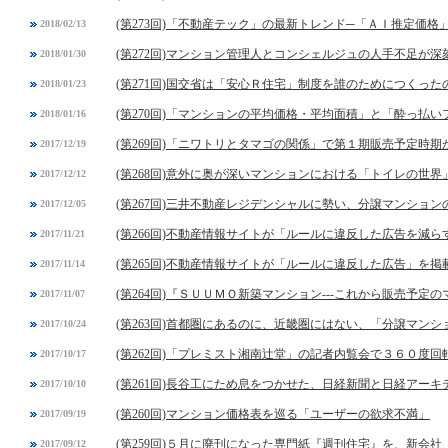
(第273回)「不動産テック」の最新トレンド─「ＡＩ推定価格
2018/02/13
(第272回)マンション管理人とコンシェルジュの人手不足が深
2018/01/30
(第271回)国交省は「安心Ｒ住宅」制度を誰のためにつくった
2018/01/23
(第270回)「マンションの平均価格・平均面積」と「酔っ払
2018/01/16
(第269回)「ニワトリとタマゴの関係」で第１期販売予定時
2017/12/19
(第268回)意外に奥が深いマンションにおける「トイレの世界
2017/12/12
(第267回)三井不動産レジデンシャルに勢い、分譲マンショ
2017/12/05
(第266回)不動産情報サイトが「ルールに違反した広告を減
2017/11/21
(第265回)不動産情報サイトが「ルールに違反した広告」を
2017/11/14
(第264回)『ＳＵＵＭＯ新築マンション---これから販売予
2017/11/07
(第263回)首都圏にあるのに、近畿圏にはない、「分譲マン
2017/10/24
(第262回)「プレミスト湘南辻堂」の記者内覧会で３６０度
2017/10/17
(第261回)長谷工にため息をつかせた、日経新聞と日経アー
2017/10/10
(第260回)マンション価格表を巡る「ユーザーの欲求不満」
2017/09/19
(第259回)５月に廃刊になった専門紙『週刊住宅』を、新会
2017/09/12