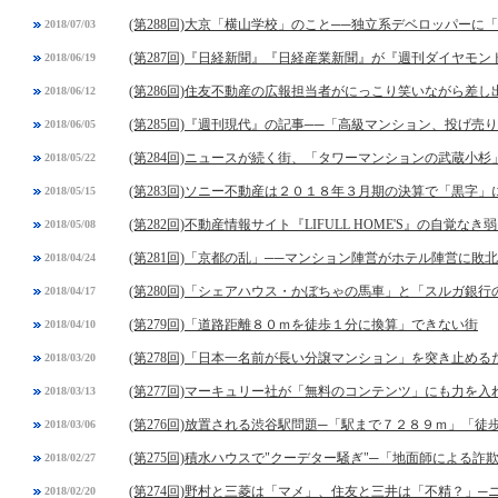
(第288回)大京「横山学校」のこと──独立系デベロッパーに
2018/07/03
(第287回)『日経新聞』『日経産業新聞』が『週刊ダイヤモ
2018/06/19
(第286回)住友不動産の広報担当者がにっこり笑いながら差し
2018/06/12
(第285回)『週刊現代』の記事──「高級マンション、投げ
2018/06/05
(第284回)ニュースが続く街、「タワーマンションの武蔵小杉
2018/05/22
(第283回)ソニー不動産は２０１８年３月期の決算で「黒字
2018/05/15
(第282回)不動産情報サイト『LIFULL HOME'S』の自覚なき
2018/05/08
(第281回)「京都の乱」──マンション陣営がホテル陣営に敗北
2018/04/24
(第280回)「シェアハウス・かぼちゃの馬車」と「スルガ銀
2018/04/17
(第279回)「道路距離８０ｍを徒歩１分に換算」できない街
2018/04/10
(第278回)「日本一名前が長い分譲マンション」を突き止め
2018/03/20
(第277回)マーキュリー社が「無料のコンテンツ」にも力を入
2018/03/13
(第276回)放置される渋谷駅問題─「駅まで７２８９ｍ」「
2018/03/06
(第275回)積水ハウスで"クーデター騒ぎ"─「地面師による詐
2018/02/27
(第274回)野村と三菱は「マメ」、住友と三井は「不精？」
2018/02/20