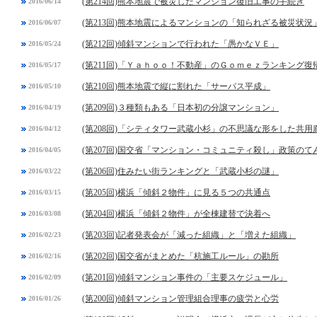
(第214回)熊本地震で被災したマンション復旧工事の手続き
2016/06/14
(第213回)熊本地震によるマンションの「知られざる被災状況
2016/06/07
(第212回)傾斜マンションで行われた「愚かなＶＥ」
2016/05/24
(第211回)「Ｙａｈｏｏ！不動産」のＧｏｍｅｚランキング復
2016/05/17
(第210回)熊本地震で縦に割れた「サーパス平成」
2016/05/10
(第209回)３種類もある「日本初の分譲マンション」
2016/04/19
(第208回)「シティタワー武蔵小杉」の不思議な形をした共用
2016/04/12
(第207回)国交省「マンション・コミュニティ殺し」政策のて
2016/04/05
(第206回)住みたい街ランキングと「武蔵小杉の謎」
2016/03/22
(第205回)横浜「傾斜２物件」に見る５つの共通点
2016/03/15
(第204回)横浜「傾斜２物件」が全棟建替で決着へ
2016/03/08
(第203回)記者発表会が「減った組織」と「増えた組織」
2016/02/23
(第202回)国交省がまとめた「杭施工ルール」の勘所
2016/02/16
(第201回)傾斜マンション事件の「主要スケジュール」
2016/02/09
(第200回)傾斜マンション管理組合理事の疲労と心労
2016/01/26