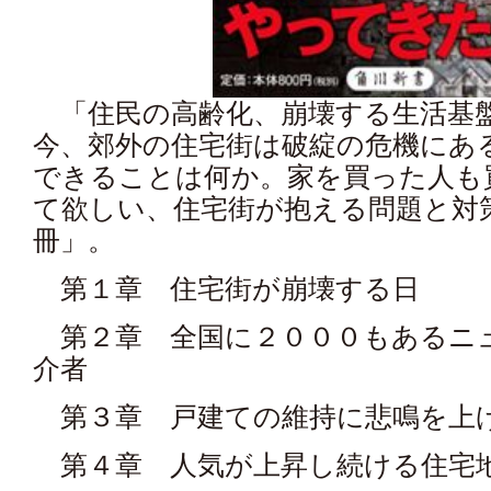
「住民の高齢化、崩壊する生活基
今、郊外の住宅街は破綻の危機にあ
できることは何か。家を買った人も
て欲しい、住宅街が抱える問題と対
冊」。
第１章 住宅街が崩壊する日
第２章 全国に２０００もあるニ
介者
第３章 戸建ての維持に悲鳴を上
第４章 人気が上昇し続ける住宅