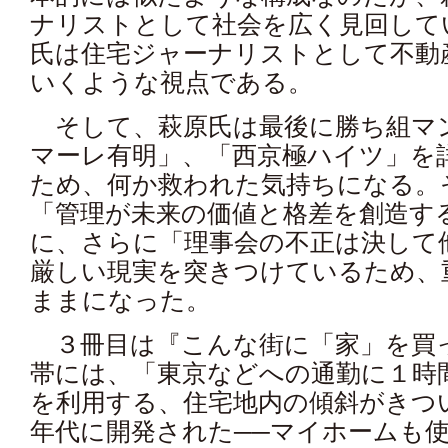
ナリストとして社会を広く見回して
氏は住宅ジャーナリストとして不動
いくような視点である。
そして、萩原氏は最後に勝ち組マ
マーレ有明」、「西京極ハイツ」を
ため、何か救われた気持ちになる。
「管理が未来の価値と格差を創造す
に、さらに「理事会の不正は決して
厳しい現実を突きつけているため、
ままになった。
３冊目は『こんな街に「家」を買
帯には、「東京などへの通勤に１時
を利用する、住宅地内の傾斜がきつ
年代に開発された──マイホームも