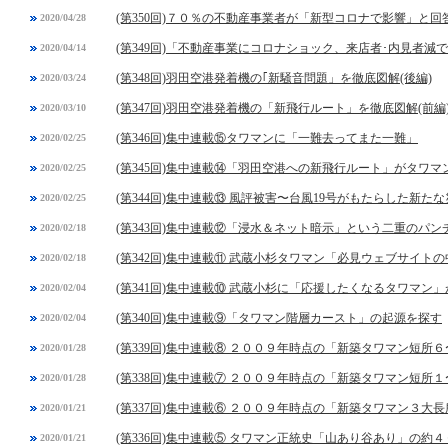
(第350回)７０％の不動産事業者が「新型コロナで影響」と
2020/04/28
(第349回)「不動産事業にコロナショック、来店者･内見者減
2020/04/14
(第348回)羽田空港発着機の｢新騒音問題」を徹底図解(後編)
2020/03/24
(第347回)羽田空港発着機の「新飛行ルート」を徹底図解(前編
2020/03/10
(第346回)集中連載⑮タワマンに「一難去ってまた一難」
2020/02/25
(第345回)集中連載⑭「羽田空港への新飛行ルート」がタワ
2020/02/25
(第344回)集中連載⑬ 風評被害〜台風19号がもたらした新た
2020/02/25
(第343回)集中連載⑫「浸水＆ネット暗示」という二重のパン
2020/02/18
(第342回)集中連載⑪ 武蔵小杉タワマン「必見ウェブサイト
2020/02/18
(第341回)集中連載⑩ 武蔵小杉に「応援したくなるタワマン
2020/02/04
(第340回)集中連載⑨「タワマン階層カースト」の起源を探す
2020/02/04
(第339回)集中連載⑧ ２００９年時点の「新築タワマン短所
2020/01/28
(第338回)集中連載⑦ ２００９年時点の「新築タワマン短所
2020/01/28
(第337回)集中連載⑥ ２００９年時点の「新築タワマン３大長
2020/01/21
(第336回)集中連載⑤ タワマン正統史「山あり谷あり」の約４
2020/01/21