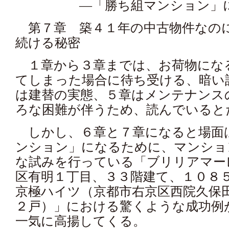
―「勝ち組マンション」に
第７章 築４１年の中古物件なの
続ける秘密
１章から３章までは、お荷物にな
てしまった場合に待ち受ける、暗い
は建替の実態、５章はメンテナンス
ろな困難が伴うため、読んでいると
しかし、６章と７章になると場面
ンション」になるために、マンショ
な試みを行っている「ブリリアマー
区有明１丁目、３３階建て、１０８
京極ハイツ（京都市右京区西院久保
２戸）」における驚くような成功例
一気に高揚してくる。