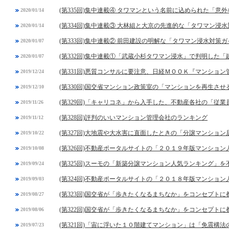
(第335回)集中連載④ タワマンという名前に込められた「意
2020/01/14
(第334回)集中連載③ 大林組と大京の先進的な「タワマン浸
2020/01/14
(第333回)集中連載② 前田建設の明解な「タワマン浸水対策
2020/01/07
(第332回)集中連載①「武蔵小杉タワマン浸水」で判明した
2020/01/07
(第331回)悪質コンサルに要注意、日経ＭＯＯＫ『マンショ
2019/12/24
(第330回)国交省マンション政策室の「マンションを再生させ
2019/12/10
(第329回)「キャリコネ」から入手した、不動産各社の「従
2019/11/26
(第328回)評判のいいマンション管理会社のランキング
2019/11/12
(第327回)大地震や大水害に直面したときの「分譲マンショ
2019/10/22
(第326回)不動産ポータルサイトの「２０１９年版マンショ
2019/10/08
(第325回)スーモの「新築分譲マンション人気ランキング」
2019/09/24
(第324回)不動産ポータルサイトの「２０１８年版マンショ
2019/09/03
(第323回)国交省が「歩きたくなるまちなか」をコンセプト
2019/08/27
(第322回)国交省が「歩きたくなるまちなか」をコンセプト
2019/08/06
(第321回)「宙に浮いた１０階建てマンション」は「免震構法
2019/07/23