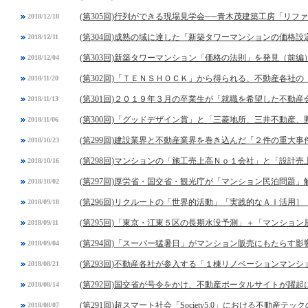
(第305回)行列ができる現場見学会──青木茂建築工房「リフ
2018/12/18
(第304回)成熟の域に達した「新築タワーマンションの価格設
2018/12/11
(第303回)新築タワーマンション「価格の法則」を発見（前編
2018/12/04
(第302回)「ＴＥＮＳＨＯＣＫ」から得られる、不動産各社
2018/11/20
(第301回)２０１９年３月の卒業生が「就職を希望した不動
2018/11/13
(第300回)「グッドデザイン賞」と「三菱地所、三井不動産
2018/11/06
(第299回)建設業界と不動産業界を巻き込んだ「２件の重大事
2018/10/23
(第298回)マンションの「施工売上高Ｎｏ１会社」と「設計
2018/10/16
(第297回)厚労省・国交省・観光庁が「マンション民泊問題」
2018/10/02
(第296回)リクルートの「世界的活動」「実践的なＡＩ活用］
2018/09/18
(第295回)「東京・江東５区の長期水没予測」＋「マンショ
2018/09/11
(第294回)「スーパー猛暑日」がマンション販売にもたらす影
2018/09/04
(第293回)不動産各社が参入する「１棟リノベーションマンシ
2018/08/21
(第292回)国交省が号令をかけ、不動産ポータルサイトが躍起
2018/08/14
(第291回)超スマート社会「Society5.0」における不動産テッ
2018/08/07