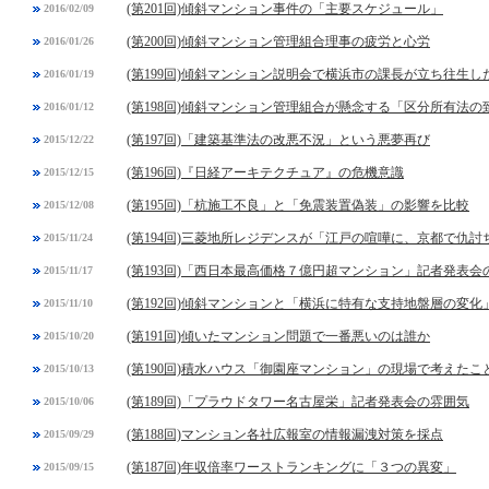
(第201回)傾斜マンション事件の「主要スケジュール」
2016/02/09
(第200回)傾斜マンション管理組合理事の疲労と心労
2016/01/26
(第199回)傾斜マンション説明会で横浜市の課長が立ち往生し
2016/01/19
(第198回)傾斜マンション管理組合が懸念する「区分所有法
2016/01/12
(第197回)「建築基準法の改悪不況」という悪夢再び
2015/12/22
(第196回)『日経アーキテクチュア』の危機意識
2015/12/15
(第195回)「杭施工不良」と「免震装置偽装」の影響を比較
2015/12/08
(第194回)三菱地所レジデンスが「江戸の喧嘩に、京都で仇討
2015/11/24
(第193回)「西日本最高価格７億円超マンション」記者発表会
2015/11/17
(第192回)傾斜マンションと「横浜に特有な支持地盤層の変化
2015/11/10
(第191回)傾いたマンション問題で一番悪いのは誰か
2015/10/20
(第190回)積水ハウス「御園座マンション」の現場で考えたこ
2015/10/13
(第189回)「プラウドタワー名古屋栄」記者発表会の雰囲気
2015/10/06
(第188回)マンション各社広報室の情報漏洩対策を採点
2015/09/29
(第187回)年収倍率ワーストランキングに「３つの異変」
2015/09/15