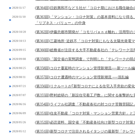
(第364回)日鉄興和不など５社が「コロナ期における職住融
2020/11/17
(第363回)「マンション・コロナ対策」の基本資料になり得
2020/11/10
「リブネス・バリュー」の中身
(第362回)伊藤忠都市開発が「コモリバａｎｄ離れ」活用型
2020/10/20
(第361回)三菱地所･近鉄不「コロナ対策にもなる太陽光発電
2020/10/13
(第360回)総務省が注目する大手不動産各社の「テレワーク活
2020/09/15
(第359回)「国交省の実態調査」で判明した「テレワークの弱
2020/09/08
(第358回)コロナ蔓延時のマンション管理新潮流──新ツール編
2020/08/25
(第357回)コロナ遭遇時のマンション管理新潮流 ──混乱編
2020/08/11
(第356回)リクルートが｢新型コロナによる住宅入手意欲の変
2020/07/21
(第355回)野村総研の「新設住宅着工戸数」に関する衝撃的な
2020/07/07
(第354回)ライフル社調査「不動産各社の対コロナ苦難苦闘記
2020/06/16
(第353回)住友不動産「コロナ対策・マンション営業方針」
2020/06/09
(第352回)必読資料、国交省「不動産各社向け新型コロナ対
2020/05/26
(第351回)新型コロナで注目されるイタンジの最新型「テレ
2020/05/12