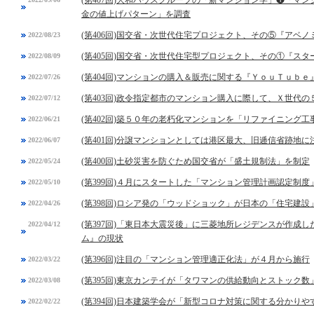
(第407回)大和ハウスグループの「新マンション学」❶「マ
金の値上げパターン」を調査
(第406回)国交省・次世代住宅プロジェクト、その⑤『アベ
2022/08/23
(第405回)国交省・次世代住宅型プロジェクト、その①『スタ
2022/08/09
(第404回)マンションの購入＆販売に関する『ＹｏｕＴｕｂ
2022/07/26
(第403回)政令指定都市のマンション購入に際して、Ｘ世代
2022/07/12
(第402回)築５０年の老朽化マンションを「リファイニング工
2022/06/21
(第401回)分譲マンションとしては港区最大、旧逓信省跡地
2022/06/07
(第400回)土砂災害を防ぐため国交省が「盛土規制法」を制定
2022/05/24
(第399回)４月にスタートした「マンション管理計画認定制
2022/05/10
(第398回)ロシア発の「ウッドショック」が日本の「住宅建設
2022/04/26
(第397回)「東日本大震災後」に三菱地所レジデンスが作成
2022/04/12
ム』の現状
(第396回)注目の「マンション管理適正化法」が４月から施行
2022/03/22
(第395回)東京カンテイが「タワマンの供給動向とストック数
2022/03/08
(第394回)日本建築学会が「新型コロナ対策に関する分かりや
2022/02/22