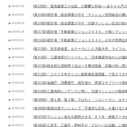
(第320回)「最高裁第三小法廷」の憂鬱な判決──全５４４戸
2019/07/02
(第319回)国交省・総合調査が示す「マンション管理組合の
2019/06/25
(第318回)国交省・総合調査が示す「分譲マンション生活の
2019/06/18
(第317回)国交省『不動産業ビジョン２０３０』が描くマン
2019/05/28
(第316回)国交省『不動産業ビジョン２０３０』が示す民間
2019/05/21
(第315回)「住宅幸福度」をテーマにした大阪大学、ライフ
2019/04/23
(第314回)「三菱地所のリリース」と「日本建築学会からの連
2019/04/16
(第313回)総合的な混雑率１位はＪＲ横須賀線「武蔵小杉→西
2019/03/19
(第312回)「２０１９年オリコン顧客満足度調査」で見えてき
2019/03/05
(第311回)金融庁、消費者庁、国交省が「悪質なサブリース契
2019/02/26
(第310回)三菱地所レジデンスに勢い、分譲マンションの取
2019/02/19
(第309回)「第１期・第２期」ではなく「ソルシーズン・ル
2019/02/12
(第308回)新築分譲マンションで「不適切な広告」を避ける
2019/01/29
(第307回)マンション各社を困惑させる「ＫＹＢ・検査デー
2019/01/22
(第306回)三井不・三菱不・野村不が「グローバル活動」に積
2019/01/15