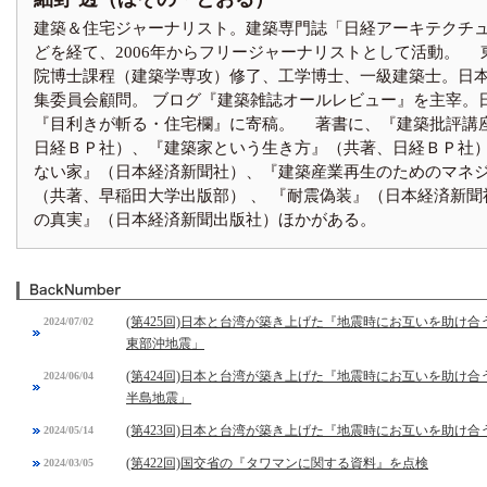
建築＆住宅ジャーナリスト。建築専門誌「日経アーキテクチ
どを経て、2006年からフリージャーナリストとして活動。 
院博士課程（建築学専攻）修了、工学博士、一級建築士。日
集委員会顧問。 ブログ『建築雑誌オールレビュー』を主宰。
『目利きが斬る・住宅欄』に寄稿。 著書に、『建築批評講
日経ＢＰ社）、『建築家という生き方』（共著、日経ＢＰ社）
ない家』（日本経済新聞社）、『建築産業再生のためのマネ
（共著、早稲田大学出版部） 、 『耐震偽装』（日本経済新聞
の真実』（日本経済新聞出版社）ほかがある。
(第425回)日本と台湾が築き上げた『地震時にお互いを助け合
2024/07/02
東部沖地震」
(第424回)日本と台湾が築き上げた『地震時にお互いを助け合
2024/06/04
半島地震」
(第423回)日本と台湾が築き上げた『地震時にお互いを助け合
2024/05/14
(第422回)国交省の『タワマンに関する資料』を点検
2024/03/05