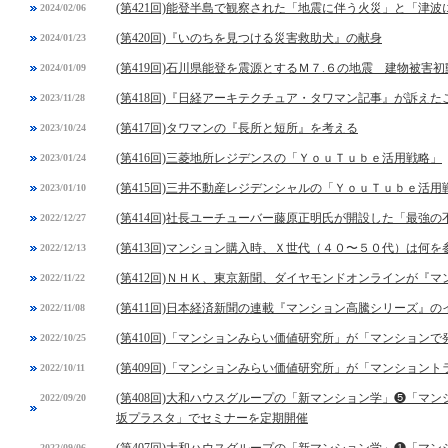
(第421回)能登半島で観察された「地震に伴う火災」と「津
2024/02/06
(第420回)『いのちを見つける災害救助犬』の献身
2024/01/23
(第419回)石川県能登を震源とするＭ７.６の地震 建物被害
2024/01/09
(第418回)『日経アーキテクチュア・タワマン記事』が訴えた
2023/11/28
(第417回)タワマンの『長所と短所』を考える
2023/10/24
(第416回)三菱地所レジデンスの「ＹｏｕＴｕｂｅ活用戦略」
2023/01/24
(第415回)三井不動産レジデンシャルの「ＹｏｕＴｕｂｅ活用
2023/01/10
(第414回)社長ユーチューバー藤原正明氏が開設した「最強
2022/12/27
(第413回)マンション購入時、Ｘ世代（４０〜５０代）は何を
2022/12/13
(第412回)ＮＨＫ、東京新聞、ダイヤモンドオンラインが『
2022/11/22
(第411回)日本経済新聞の連載『マンション高騰シリーズ』の
2022/11/08
(第410回)「マンションみらい価値研究所」が「マンション
2022/10/25
(第409回)「マンションみらい価値研究所」が「マンション
2022/10/11
(第408回)大和ハウスグループの「新マンション学」❺「マ
2022/09/20
坂プラスタ」でセミナーを定期開催
2022/09/06