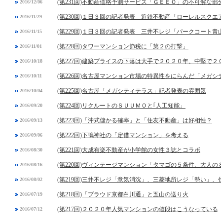
(第231回)不動産価格予測サービス「ＧＥＥＯ」の不可解な部
2016/12/06
(第230回)１日３回の記者発表 近鉄不動産「ローレルスク
2016/11/29
(第229回)１日３回の記者発表 三井不レジ「パークコート青
2016/11/15
(第228回)タワーマンション節税に「第２の打撃」
2016/11/01
(第227回)建築プライスの下落は大手で２０２０年、中堅で２
2016/10/18
(第226回)名古屋マンション市場の特異性をにらんだ「メガ
2016/10/11
(第225回)名古屋「メガシティテラス」記者発表の雰囲気
2016/10/04
(第224回)リクルートのＳＵＵＭＯと｢人工知能」
2016/09/20
(第223回)「沖式儲かる確率」と「住友不動産」は好相性？
2016/09/13
(第222回)下鴨神社の「定借マンション」を考える
2016/09/06
(第221回)大成有楽不動産が小学館の女性３誌とコラボ
2016/08/30
(第220回)ヴィンテージマンション「タマゴの５条件、大人の
2016/08/16
(第219回)三井不レジ「意気消沈」、三菱地所レジ「勢い」
2016/08/02
(第218回)「プラウド京都白川通」と五山の送り火
2016/07/19
(第217回)２０２０年人気マンションの値段はこうなっている
2016/07/12