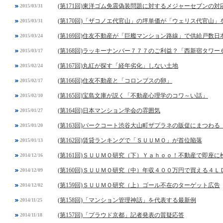
(第171回)東洋ゴム免震偽装問題に対するメジャーセブンの対
2015/03/31
(第170回)「ザコノエ代官山」の坪単価が「ウェリス代官山
2015/03/31
(第169回)住友不動産が「巨艦マンション路線」で供給戸数日
2015/03/24
(第168回)ラッキーナンバー７７７のご利益？「西新宿タワ
2015/03/17
(第167回)丸紅が探す「経年劣化」しない土地
2015/02/24
(第166回)住友不動産と「コロンブスの卵」
2015/02/17
(第165回)宝島文庫が説く「不動産心理学のコワ～い話」
2015/02/10
(第164回)日本マンション学会の雰囲気
2015/01/27
(第163回)パークコート渋谷大山町ザプラネの販促にまつわる
2015/01/20
(第162回)賃貸ランキングで「ＳＵＵＭＯ」が首位陥落
2015/01/13
(第161回)ＳＵＵＭＯ研究（下）Ｙａｈｏｏ！不動産で即座に
2014/12/16
(第160回)ＳＵＵＭＯ研究（中）年収４００万円で買える４
2014/12/09
(第159回)ＳＵＵＭＯ研究（上）ゴール不在のターゲット広告
2014/12/02
(第158回)「マンション管理神話」を代表する最新例
2014/11/25
(第157回)「プラウド京都」記者発表の質疑応答
2014/11/18