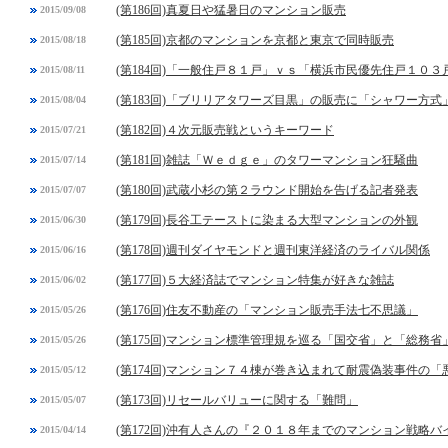
(第186回)真夏日や猛暑日のマンション販売
2015/09/08
(第185回)京都のマンションを京都と東京で同時販売
2015/08/18
(第184回)「一般住戸８１戸」ｖｓ「横浜市民優先住戸１０３
2015/08/11
(第183回)「ブリリアタワーズ目黒」の販売に「シャワー方式
2015/08/04
(第182回)４次元販売戦というキーワード
2015/07/21
(第181回)雑誌「Ｗｅｄｇｅ」のタワーマンション狂騒曲
2015/07/14
(第180回)武蔵小杉の第２ラウンド開始を告げる記者発表
2015/07/07
(第179回)長谷工テーストに染まる大型マンションの外観
2015/06/30
(第178回)週刊ダイヤモンドと週刊東洋経済のライバル関係
2015/06/16
(第177回)５大経済誌でマンション特集が好きな雑誌
2015/06/02
(第176回)住友不動産の「マンション販売手法七不思議」
2015/05/26
(第175回)マンション標準管理規を巡る「国交省」と「総務省
2015/05/26
(第174回)マンション７４棟が巻き込まれて耐震偽装事件の「
2015/05/12
(第173回)リセールバリューに関する「難問」
2015/05/07
(第172回)沖有人さんの『２０１８年までのマンション戦略バ
2015/04/14