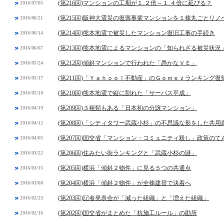
(第216回)マンションの工期が１.２倍～１.４倍に延びる？
2016/07/05
(第215回)阪神大震災の復興事業マンションを１棟丸ごとリノ
2016/06/21
(第214回)熊本地震で被災したマンション復旧工事の手続き
2016/06/14
(第213回)熊本地震によるマンションの「知られざる被災状況
2016/06/07
(第212回)傾斜マンションで行われた「愚かなＶＥ」
2016/05/24
(第211回)「Ｙａｈｏｏ！不動産」のＧｏｍｅｚランキング復
2016/05/17
(第210回)熊本地震で縦に割れた「サーパス平成」
2016/05/10
(第209回)３種類もある「日本初の分譲マンション」
2016/04/19
(第208回)「シティタワー武蔵小杉」の不思議な形をした共用
2016/04/12
(第207回)国交省「マンション・コミュニティ殺し」政策のて
2016/04/05
(第206回)住みたい街ランキングと「武蔵小杉の謎」
2016/03/22
(第205回)横浜「傾斜２物件」に見る５つの共通点
2016/03/15
(第204回)横浜「傾斜２物件」が全棟建替で決着へ
2016/03/08
(第203回)記者発表会が「減った組織」と「増えた組織」
2016/02/23
(第202回)国交省がまとめた「杭施工ルール」の勘所
2016/02/16