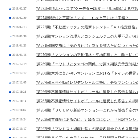
(第275回)積水ハウスで"クーデター騒ぎ"─「地面師による詐
2018/02/27
(第274回)野村と三菱は「マメ」、住友と三井は「不精？」
2018/02/20
(第273回)「不動産テック」の最新トレンド─「ＡＩ推定価格
2018/02/13
(第272回)マンション管理人とコンシェルジュの人手不足が深
2018/01/30
(第271回)国交省は「安心Ｒ住宅」制度を誰のためにつくった
2018/01/23
(第270回)「マンションの平均価格・平均面積」と「酔っ払
2018/01/16
(第269回)「ニワトリとタマゴの関係」で第１期販売予定時
2017/12/19
(第268回)意外に奥が深いマンションにおける「トイレの世界
2017/12/12
(第267回)三井不動産レジデンシャルに勢い、分譲マンショ
2017/12/05
(第266回)不動産情報サイトが「ルールに違反した広告を減
2017/11/21
(第265回)不動産情報サイトが「ルールに違反した広告」を
2017/11/14
(第264回)『ＳＵＵＭＯ新築マンション---これから販売予
2017/11/07
(第263回)首都圏にあるのに、近畿圏にはない、「分譲マン
2017/10/24
(第262回)「プレミスト湘南辻堂」の記者内覧会で３６０度
2017/10/17
2017/10/10