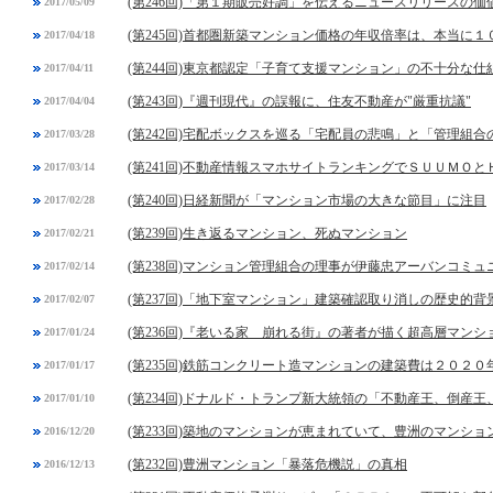
(第246回)「第１期販売好調」を伝えるニュースリリースの価
2017/05/09
(第245回)首都圏新築マンション価格の年収倍率は、本当に
2017/04/18
(第244回)東京都認定「子育て支援マンション」の不十分な仕
2017/04/11
(第243回)『週刊現代』の誤報に、住友不動産が"厳重抗議"
2017/04/04
(第242回)宅配ボックスを巡る「宅配員の悲鳴」と「管理組合
2017/03/28
(第241回)不動産情報スマホサイトランキングでＳＵＵＭＯと
2017/03/14
(第240回)日経新聞が「マンション市場の大きな節目」に注目
2017/02/28
(第239回)生き返るマンション、死ぬマンション
2017/02/21
(第238回)マンション管理組合の理事が伊藤忠アーバンコミ
2017/02/14
(第237回)「地下室マンション」建築確認取り消しの歴史的背
2017/02/07
(第236回)『老いる家 崩れる街』の著者が描く超高層マンシ
2017/01/24
(第235回)鉄筋コンクリート造マンションの建築費は２０２
2017/01/17
(第234回)ドナルド・トランプ新大統領の「不動産王、倒産
2017/01/10
(第233回)築地のマンションが恵まれていて、豊洲のマンシ
2016/12/20
(第232回)豊洲マンション「暴落危機説」の真相
2016/12/13