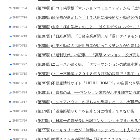
(第290回)口コミ掲示板『マンションコミュニティ』から「
2018/07/24
(第289回)経産省が選定した「ＩＴ活用に積極的な不動産関係
2018/07/10
(第288回)大京「横山学校」のこと──独立系デベロッパーに
2018/07/03
(第287回)『日経新聞』『日経産業新聞』が『週刊ダイヤモ
2018/06/19
(第286回)住友不動産の広報担当者がにっこり笑いながら差し
2018/06/12
(第285回)『週刊現代』の記事──「高級マンション、投げ
2018/06/05
(第284回)ニュースが続く街、「タワーマンションの武蔵小杉
2018/05/22
(第283回)ソニー不動産は２０１８年３月期の決算で「黒字
2018/05/15
(第282回)不動産情報サイト『LIFULL HOME'S』の自覚なき
2018/05/08
(第281回)「京都の乱」──マンション陣営がホテル陣営に敗北
2018/04/24
(第280回)「シェアハウス・かぼちゃの馬車」と「スルガ銀
2018/04/17
(第279回)「道路距離８０ｍを徒歩１分に換算」できない街
2018/04/10
(第278回)「日本一名前が長い分譲マンション」を突き止め
2018/03/20
(第277回)マーキュリー社が「無料のコンテンツ」にも力を入
2018/03/13
(第276回)放置される渋谷駅問題─「駅まで７２８９ｍ」「
2018/03/06