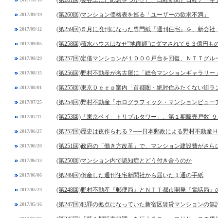
(第261回)長谷工にため息をつかせた、日経新聞と日経アー
(第260回)マンション価格表を巡る「ユーザーの欲求不満」
2017/09/19
(第259回)５月に廃刊になった専門紙『週刊住宅』を、新会
2017/09/12
(第258回)積水ハウスはなぜ"地面師"にダマされて６３億円
2017/09/05
(第257回)定借マンションが１０００戸台を回復、ＮＴＴグ
2017/08/29
(第256回)野村不動産が名古屋に「総合マンションギャラリ
2017/08/15
(第255回)東京Ｄｅｅｐ案内「首都圏・絶対住みたくない街
2017/08/01
(第254回)野村不動産「ホログラフィック・マンションビュー
2017/07/25
(第253回)「東京ベイ トリプルタワー」、第１期販売戸数"９
2017/07/11
(第252回)歴史は夜作られる？──日本郵政による野村不動産
2017/06/27
(第251回)政府の「働き方改革」で、マンション建設費がさら
2017/06/20
(第250回)マンション内で認知症とどう付き合うのか
2017/06/13
(第249回)倒産した週刊住宅新聞社から届いた１通の手紙
2017/06/06
(第248回)野村不動産『郵便局』とＮＴＴ都市開発『電話局』
2017/05/23
(第247回)犯罪の拠点になっていた新宿区賃貸マンションの無
2017/05/16