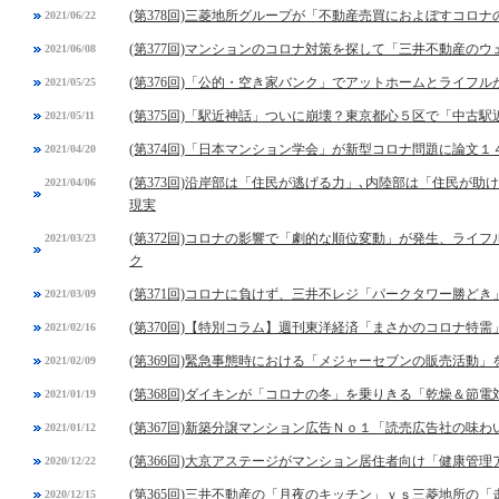
(第378回)三菱地所グループが「不動産売買におよぼすコロ
2021/06/22
(第377回)マンションのコロナ対策を探して「三井不動産の
2021/06/08
(第376回)「公的・空き家バンク」でアットホームとライフ
2021/05/25
(第375回)「駅近神話」ついに崩壊？東京都心５区で「中古
2021/05/11
(第374回)「日本マンション学会」が新型コロナ問題に論文１
2021/04/20
(第373回)沿岸部は「住民が逃げる力」､内陸部は「住民が
2021/04/06
現実
(第372回)コロナの影響で「劇的な順位変動」が発生、ライ
2021/03/23
ク
(第371回)コロナに負けず、三井不レジ「パークタワー勝ど
2021/03/09
(第370回)【特別コラム】週刊東洋経済「まさかのコロナ特
2021/02/16
(第369回)緊急事態時における「メジャーセブンの販売活動」
2021/02/09
(第368回)ダイキンが「コロナの冬」を乗りきる「乾燥＆節電
2021/01/19
(第367回)新築分譲マンション広告Ｎｏ１「読売広告社の味
2021/01/12
(第366回)大京アステージがマンション居住者向け「健康管
2020/12/22
(第365回)三井不動産の「月夜のキッチン」ｖｓ三菱地所の「
2020/12/15