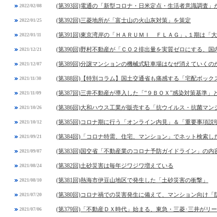
(第393回)電通の「新型コロナ・日米定点・生活者意識調査」
2022/02/08
(第392回)三菱地所が「富士山の火山灰対策」を策定
2022/01/25
(第391回)東京湾岸の「ＨＡＲＵＭＩ ＦＬＡＧ」､１期は
2022/01/11
(第390回)野村不動産が「ＣＯ２排出量を実質ゼロにする、
2021/12/21
(第389回)分譲マンションの機械式駐車場はなぜ消えていくの
2021/12/07
(第388回)【特別コラム】国土交通省も痛感する「宅配ボック
2021/11/30
(第387回)三井不動産が導入した「“９ＢＯＸ”感染対策基準」
2021/11/09
(第386回)大和ハウス工業が販売する「抗ウイルス・抗菌マ
2021/10/26
(第385回)コロナ期に行う「オンライン内見」＆「重要事項
2021/10/12
(第384回)「コロナ特需、住宅、マンション」でネット検索し
2021/09/21
(第383回)国交省「不動産業のコロナ予防ガイドライン」の内
2021/09/07
(第382回)土砂災害は毎年ジワジワ増えている
2021/08/24
(第381回)熱海市伊豆山地区で発生した「土砂災害の衝撃」
2021/08/10
(第380回)コロナ禍での災害発生に備えて、マンション向け
2021/07/20
(第379回)「不動産ＤＸ時代」始まる、東急・三菱･三井がリ
2021/07/06