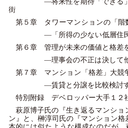
―将来性を期待「できる」街
街
第５章 タワーマンションの「階
―「所得の少ない低層住民
第６章 管理が未来の価値と格差
―理事会の不正は決して他
第７章 マンション「格差」大競
―賃貸と分譲を比較検討
特別附録 デベロッパー大手１２
萩原博子氏の『生き返るマンショ
ン』と、榊淳司氏の『マンション格
本的には似たような構成なのだが、