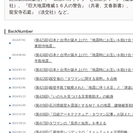
社）、 『巨大地震権威１６人の警告』（共著、文春新書）
龍安寺石庭』（淡交社）など。
(第425回)日本と台湾が築き上げた『地震時にお互いを助け合
2024/07/02
東部沖地震」
(第424回)日本と台湾が築き上げた『地震時にお互いを助け合
2024/06/04
半島地震」
(第423回)日本と台湾が築き上げた『地震時にお互いを助け合
2024/05/14
(第422回)国交省の『タワマンに関する資料』を点検
2024/03/05
(第421回)能登半島で観察された「地震に伴う火災」と「津
2024/02/06
(第420回)『いのちを見つける災害救助犬』の献身
2024/01/23
(第419回)石川県能登を震源とするＭ７.６の地震 建物被害
2024/01/09
(第418回)『日経アーキテクチュア・タワマン記事』が訴えた
2023/11/28
(第417回)タワマンの『長所と短所』を考える
2023/10/24
(第416回)三菱地所レジデンスの「ＹｏｕＴｕｂｅ活用戦略」
2023/01/24