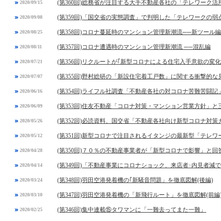
(第360回)総務省が注目する大手不動産各社の「テレワーク活
2020/09/15
(第359回)「国交省の実態調査」で判明した「テレワークの弱
2020/09/08
(第358回)コロナ蔓延時のマンション管理新潮流──新ツール編
2020/08/25
(第357回)コロナ遭遇時のマンション管理新潮流 ──混乱編
2020/08/11
(第356回)リクルートが｢新型コロナによる住宅入手意欲の変
2020/07/21
(第355回)野村総研の「新設住宅着工戸数」に関する衝撃的な
2020/07/07
(第354回)ライフル社調査「不動産各社の対コロナ苦難苦闘記
2020/06/16
(第353回)住友不動産「コロナ対策・マンション営業方針」
2020/06/09
(第352回)必読資料、国交省「不動産各社向け新型コロナ対
2020/05/26
(第351回)新型コロナで注目されるイタンジの最新型「テレ
2020/05/12
(第350回)７０％の不動産事業者が「新型コロナで影響」と
2020/04/28
(第349回)「不動産事業にコロナショック、来店者･内見者減
2020/04/14
(第348回)羽田空港発着機の｢新騒音問題」を徹底図解(後編)
2020/03/24
(第347回)羽田空港発着機の「新飛行ルート」を徹底図解(前編
2020/03/10
(第346回)集中連載⑮タワマンに「一難去ってまた一難」
2020/02/25