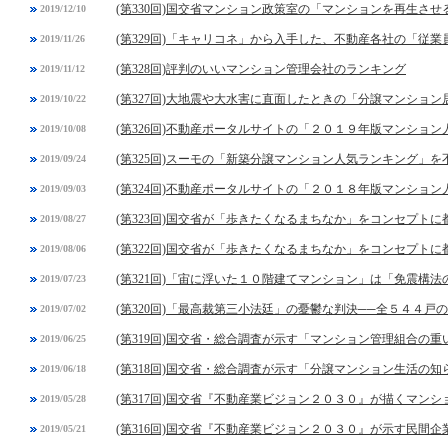
(第330回)国交省マンション政策室の「マンションを再生させ
2019/12/10
(第329回)「キャリコネ」から入手した、不動産各社の「従
2019/11/26
(第328回)評判のいいマンション管理会社のランキング
2019/11/12
(第327回)大地震や大水害に直面したときの「分譲マンショ
2019/10/22
(第326回)不動産ポータルサイトの「２０１９年版マンショ
2019/10/08
(第325回)スーモの「新築分譲マンション人気ランキング」
2019/09/24
(第324回)不動産ポータルサイトの「２０１８年版マンショ
2019/09/03
(第323回)国交省が「歩きたくなるまちなか」をコンセプト
2019/08/27
(第322回)国交省が「歩きたくなるまちなか」をコンセプト
2019/08/06
(第321回)「宙に浮いた１０階建てマンション」は「免震構法
2019/07/23
(第320回)「最高裁第三小法廷」の憂鬱な判決──全５４４戸
2019/07/02
(第319回)国交省・総合調査が示す「マンション管理組合の
2019/06/25
(第318回)国交省・総合調査が示す「分譲マンション生活の
2019/06/18
(第317回)国交省『不動産業ビジョン２０３０』が描くマン
2019/05/28
(第316回)国交省『不動産業ビジョン２０３０』が示す民間
2019/05/21