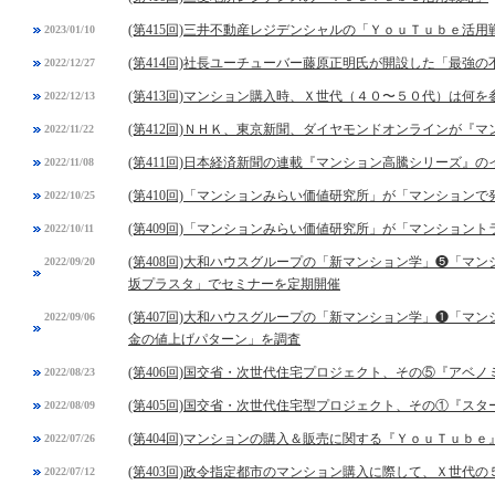
(第415回)三井不動産レジデンシャルの「ＹｏｕＴｕｂｅ活用
2023/01/10
(第414回)社長ユーチューバー藤原正明氏が開設した「最強
2022/12/27
(第413回)マンション購入時、Ｘ世代（４０〜５０代）は何を
2022/12/13
(第412回)ＮＨＫ、東京新聞、ダイヤモンドオンラインが『
2022/11/22
(第411回)日本経済新聞の連載『マンション高騰シリーズ』の
2022/11/08
(第410回)「マンションみらい価値研究所」が「マンション
2022/10/25
(第409回)「マンションみらい価値研究所」が「マンション
2022/10/11
(第408回)大和ハウスグループの「新マンション学」❺「マ
2022/09/20
坂プラスタ」でセミナーを定期開催
(第407回)大和ハウスグループの「新マンション学」❶「マ
2022/09/06
金の値上げパターン」を調査
(第406回)国交省・次世代住宅プロジェクト、その⑤『アベ
2022/08/23
(第405回)国交省・次世代住宅型プロジェクト、その①『スタ
2022/08/09
(第404回)マンションの購入＆販売に関する『ＹｏｕＴｕｂ
2022/07/26
(第403回)政令指定都市のマンション購入に際して、Ｘ世代
2022/07/12