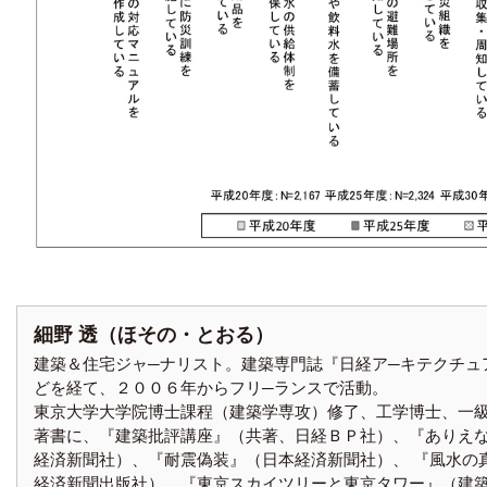
細野 透（ほその・とおる）
建築＆住宅ジャ─ナリスト。建築専門誌『日経ア─キテクチュ
どを経て、２００６年からフリ─ランスで活動。
東京大学大学院博士課程（建築学専攻）修了、工学博士、一
著書に、『建築批評講座』（共著、日経ＢＰ社）、『ありえ
経済新聞社）、『耐震偽装』（日本経済新聞社）、 『風水の
経済新聞出版社）、『東京スカイツリーと東京タワー』（建