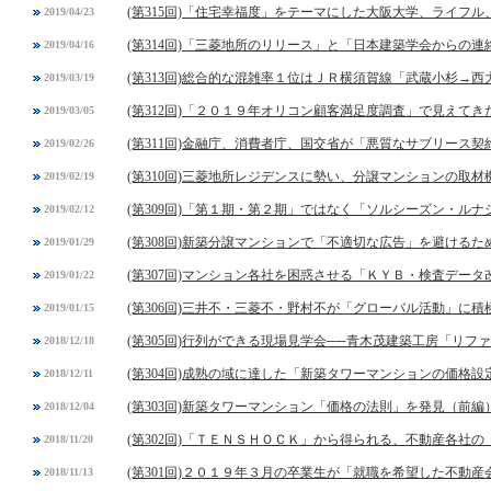
(第315回)「住宅幸福度」をテーマにした大阪大学、ライフ
2019/04/23
(第314回)「三菱地所のリリース」と「日本建築学会からの連
2019/04/16
(第313回)総合的な混雑率１位はＪＲ横須賀線「武蔵小杉→西
2019/03/19
(第312回)「２０１９年オリコン顧客満足度調査」で見えてき
2019/03/05
(第311回)金融庁、消費者庁、国交省が「悪質なサブリース契
2019/02/26
(第310回)三菱地所レジデンスに勢い、分譲マンションの取
2019/02/19
(第309回)「第１期・第２期」ではなく「ソルシーズン・ル
2019/02/12
(第308回)新築分譲マンションで「不適切な広告」を避ける
2019/01/29
(第307回)マンション各社を困惑させる「ＫＹＢ・検査デー
2019/01/22
(第306回)三井不・三菱不・野村不が「グローバル活動」に積
2019/01/15
(第305回)行列ができる現場見学会──青木茂建築工房「リフ
2018/12/18
(第304回)成熟の域に達した「新築タワーマンションの価格設
2018/12/11
(第303回)新築タワーマンション「価格の法則」を発見（前編
2018/12/04
(第302回)「ＴＥＮＳＨＯＣＫ」から得られる、不動産各社
2018/11/20
(第301回)２０１９年３月の卒業生が「就職を希望した不動
2018/11/13