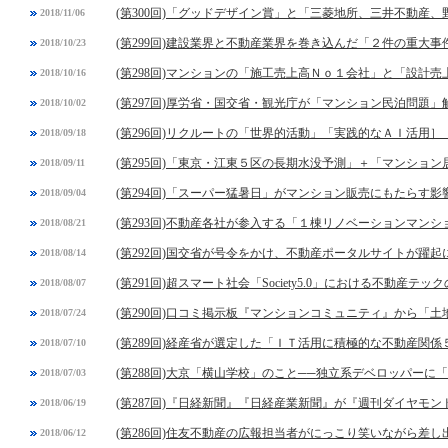
(第300回)「グッドデザイン賞」と「三菱地所、三井不動産
2018/11/06
(第299回)建設業界と不動産業界を巻き込んだ「２件の重大事
2018/10/23
(第298回)マンションの「施工売上高Ｎｏ１会社」と「設計
2018/10/16
(第297回)厚労省・国交省・観光庁が「マンション民泊問題」
2018/10/02
(第296回)リクルートの「世界的活動」「実践的なＡＩ活用］
2018/09/18
(第295回)「東京・江東５区の長期水没予測」＋「マンショ
2018/09/11
(第294回)「スーパー猛暑日」がマンション販売にもたらす影
2018/09/04
(第293回)不動産各社が参入する「１棟リノベーションマンシ
2018/08/21
(第292回)国交省が号令をかけ、不動産ポータルサイトが躍起
2018/08/14
(第291回)超スマート社会「Society5.0」における不動産テッ
2018/08/07
(第290回)口コミ掲示板『マンションコミュニティ』から「
2018/07/24
(第289回)経産省が選定した「ＩＴ活用に積極的な不動産関係
2018/07/10
(第288回)大京「横山学校」のこと──独立系デベロッパーに
2018/07/03
(第287回)『日経新聞』『日経産業新聞』が『週刊ダイヤモ
2018/06/19
(第286回)住友不動産の広報担当者がにっこり笑いながら差し
2018/06/12