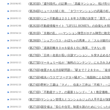
(第285回)『週刊現代』の記事──「高級マンション、投げ
2018/06/05
(第284回)ニュースが続く街、「タワーマンションの武蔵小杉
2018/05/22
(第283回)ソニー不動産は２０１８年３月期の決算で「黒字
2018/05/15
(第282回)不動産情報サイト『LIFULL HOME'S』の自覚なき
2018/05/08
(第281回)「京都の乱」──マンション陣営がホテル陣営に敗北
2018/04/24
(第280回)「シェアハウス・かぼちゃの馬車」と「スルガ銀
2018/04/17
(第279回)「道路距離８０ｍを徒歩１分に換算」できない街
2018/04/10
(第278回)「日本一名前が長い分譲マンション」を突き止め
2018/03/20
(第277回)マーキュリー社が「無料のコンテンツ」にも力を入
2018/03/13
(第276回)放置される渋谷駅問題─「駅まで７２８９ｍ」「
2018/03/06
(第275回)積水ハウスで"クーデター騒ぎ"─「地面師による詐
2018/02/27
(第274回)野村と三菱は「マメ」、住友と三井は「不精？」
2018/02/20
(第273回)「不動産テック」の最新トレンド─「ＡＩ推定価格
2018/02/13
(第272回)マンション管理人とコンシェルジュの人手不足が深
2018/01/30
(第271回)国交省は「安心Ｒ住宅」制度を誰のためにつくった
2018/01/23