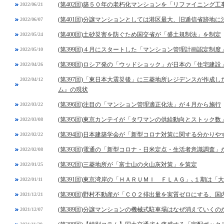
(第402回)築５０年の老朽化マンションを「リファイニング工
2022/06/21
(第401回)分譲マンションとしては港区最大、旧逓信省跡地
2022/06/07
(第400回)土砂災害を防ぐため国交省が「盛土規制法」を制定
2022/05/24
(第399回)４月にスタートした「マンション管理計画認定制
2022/05/10
(第398回)ロシア発の「ウッドショック」が日本の「住宅建設
2022/04/26
(第397回)「東日本大震災後」に三菱地所レジデンスが作成
2022/04/12
ム』の現状
(第396回)注目の「マンション管理適正化法」が４月から施行
2022/03/22
(第395回)東京カンテイが「タワマンの供給動向とストック数
2022/03/08
(第394回)日本建築学会が「新型コロナ対策に関する分かりや
2022/02/22
(第393回)電通の「新型コロナ・日米定点・生活者意識調査」
2022/02/08
(第392回)三菱地所が「富士山の火山灰対策」を策定
2022/01/25
(第391回)東京湾岸の「ＨＡＲＵＭＩ ＦＬＡＧ」､１期は
2022/01/11
(第390回)野村不動産が「ＣＯ２排出量を実質ゼロにする、
2021/12/21
(第389回)分譲マンションの機械式駐車場はなぜ消えていくの
2021/12/07