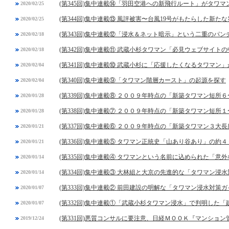
(第345回)集中連載⑭「羽田空港への新飛行ルート」がタワ
2020/02/25
(第344回)集中連載⑬ 風評被害〜台風19号がもたらした新た
2020/02/25
(第343回)集中連載⑫「浸水＆ネット暗示」という二重のパン
2020/02/18
(第342回)集中連載⑪ 武蔵小杉タワマン「必見ウェブサイト
2020/02/18
(第341回)集中連載⑩ 武蔵小杉に「応援したくなるタワマン
2020/02/04
(第340回)集中連載⑨「タワマン階層カースト」の起源を探す
2020/02/04
(第339回)集中連載⑧ ２００９年時点の「新築タワマン短所
2020/01/28
(第338回)集中連載⑦ ２００９年時点の「新築タワマン短所
2020/01/28
(第337回)集中連載⑥ ２００９年時点の「新築タワマン３大長
2020/01/21
(第336回)集中連載⑤ タワマン正統史「山あり谷あり」の約４
2020/01/21
(第335回)集中連載④ タワマンという名前に込められた「意
2020/01/14
(第334回)集中連載③ 大林組と大京の先進的な「タワマン浸
2020/01/14
(第333回)集中連載② 前田建設の明解な「タワマン浸水対策
2020/01/07
(第332回)集中連載①「武蔵小杉タワマン浸水」で判明した
2020/01/07
(第331回)悪質コンサルに要注意、日経ＭＯＯＫ『マンショ
2019/12/24