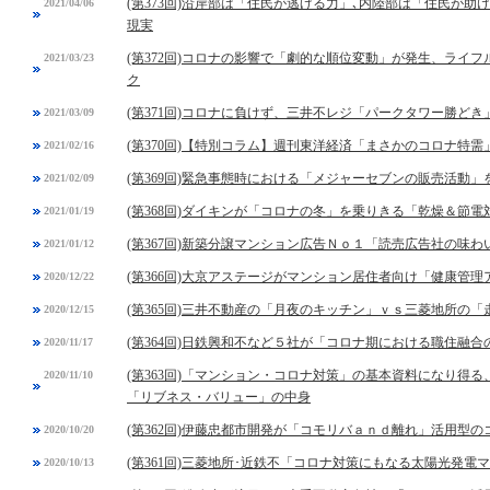
(第373回)沿岸部は「住民が逃げる力」､内陸部は「住民が
2021/04/06
現実
(第372回)コロナの影響で「劇的な順位変動」が発生、ライ
2021/03/23
ク
(第371回)コロナに負けず、三井不レジ「パークタワー勝ど
2021/03/09
(第370回)【特別コラム】週刊東洋経済「まさかのコロナ特
2021/02/16
(第369回)緊急事態時における「メジャーセブンの販売活動」
2021/02/09
(第368回)ダイキンが「コロナの冬」を乗りきる「乾燥＆節電
2021/01/19
(第367回)新築分譲マンション広告Ｎｏ１「読売広告社の味
2021/01/12
(第366回)大京アステージがマンション居住者向け「健康管
2020/12/22
(第365回)三井不動産の「月夜のキッチン」ｖｓ三菱地所の「
2020/12/15
(第364回)日鉄興和不など５社が「コロナ期における職住融
2020/11/17
(第363回)「マンション・コロナ対策」の基本資料になり得
2020/11/10
「リブネス・バリュー」の中身
(第362回)伊藤忠都市開発が「コモリバａｎｄ離れ」活用型
2020/10/20
(第361回)三菱地所･近鉄不「コロナ対策にもなる太陽光発電
2020/10/13