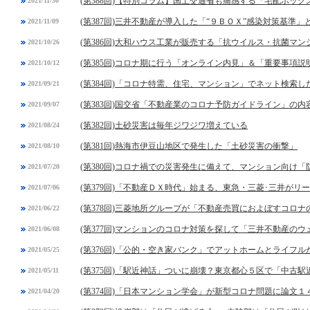
(第388回)【特別コラム】国土交通省も痛感する「宅配ボック
2021/11/30
(第387回)三井不動産が導入した「“９ＢＯＸ”感染対策基準」
2021/11/09
(第386回)大和ハウス工業が販売する「抗ウイルス・抗菌マ
2021/10/26
(第385回)コロナ期に行う「オンライン内見」＆「重要事項
2021/10/12
(第384回)「コロナ特需、住宅、マンション」でネット検索し
2021/09/21
(第383回)国交省「不動産業のコロナ予防ガイドライン」の内
2021/09/07
(第382回)土砂災害は毎年ジワジワ増えている
2021/08/24
(第381回)熱海市伊豆山地区で発生した「土砂災害の衝撃」
2021/08/10
(第380回)コロナ禍での災害発生に備えて、マンション向け
2021/07/20
(第379回)「不動産ＤＸ時代」始まる、東急・三菱･三井がリ
2021/07/06
(第378回)三菱地所グループが「不動産売買におよぼすコロ
2021/06/22
(第377回)マンションのコロナ対策を探して「三井不動産の
2021/06/08
(第376回)「公的・空き家バンク」でアットホームとライフ
2021/05/25
(第375回)「駅近神話」ついに崩壊？東京都心５区で「中古
2021/05/11
(第374回)「日本マンション学会」が新型コロナ問題に論文１
2021/04/20