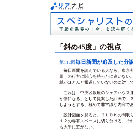
「斜め45度」の視点
毎日新聞が追及した分
第112回
毎日新聞を読んでいる人なら、東京都
題」の行方に関心を持ったに違いない
紙がほとんど報道していないのに対し
これは、中央区銀座のシェアハウス運
が倍になる」として提案した計画で、
しようとする、極めて非常識な内容で
設計図面を見ると、３ＬＤＫの間取り
１２の専有スペースに切り分ける。それ
も大半に窓がない。