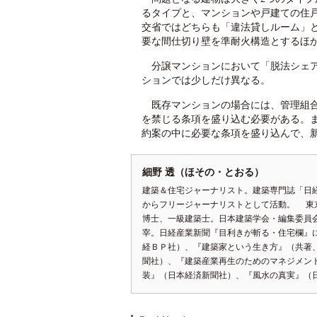
るタイプと、マンションや戸建ての住
交省ではどちらも「違法貸しルーム」
要な間仕切り壁を準耐火構造とするほ
分譲マンションにおいて「脱法シェア
ションでは少しだけ異なる。
既存マンションの場合には、管理組合
を禁じる条項を盛り込む必要がある。
約案の中に必要な条項を盛り込んで、
細野 透（ほその・とおる）
建築＆住宅ジャーナリスト。建築専門誌「日経
からフリージャーナリストとして活動。 東
博士、一級建築士。日本建築学会・編集委員
宰。日経産業新聞『目利きが斬る・住宅欄』
経ＢＰ社）、『建築家という生き方』（共著
聞社）、『建築産業再生のためのマネジメント
装』（日本経済新聞社）、『風水の真実』（