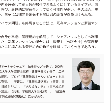
戸内を改修して多人数が居住できるようにしているタイプだ。国
と呼び、最終的に寄宿舎として扱う可能性が高い。その場合、主
か、居室には採光を確保する開口部の設置が義務づけられる。
ハウス問題」を終焉させる方法は、既存マンションと新築マン
自身が早急に管理規約を解消して、シェアハウスとしての利用
また、新築マンションの場合には、販売主（分譲会社）が管理規
新たに組織される管理組合の負担を軽減しておくべきであろう。
アーキテクチュア」編集長などを経て、2006年
京大学大学院博士課程（建築学専攻）修了、工学
会顧問。 ブログ『建築雑誌オールレビュー』を主
に寄稿。 著書に、『建築批評講座』（共著、日
、日経ＢＰ社）、 『ありえない家』（日本経済新
講座』（共著、早稲田大学出版部） 、 『耐震偽
日本経済新聞出版社）ほかがある。