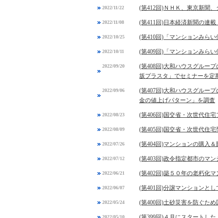
(第412回)ＮＨＫ、東京新
2022/11/22
(第411回)日本経済新聞の
2022/11/08
(第410回)「マンションみ
2022/10/25
(第409回)「マンションみ
2022/10/11
(第408回)大和ハウスグル
2022/09/20
坂プラスタ」でセミナーを定
(第407回)大和ハウスグル
2022/09/06
金の値上げパターン」を調査
(第406回)国交省・次世代
2022/08/23
(第405回)国交省・次世代
2022/08/09
(第404回)マンションの購
2022/07/26
(第403回)政令指定都市の
2022/07/12
(第402回)築５０年の老朽
2022/06/21
(第401回)分譲マンション
2022/06/07
(第400回)土砂災害を防ぐ
2022/05/24
(第399回)４月にスタート
2022/05/10