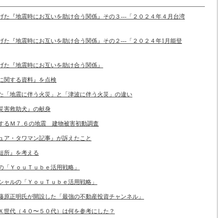
き上げた『地震時にお互いを助け合う関係』その３---「２０２４年４月台湾
上げた『地震時にお互いを助け合う関係』その２---「２０２４年1月能登
き上げた『地震時にお互いを助け合う関係』
ンに関する資料』を点検
された「地震に伴う火災」と「津波に伴う火災」の違い
る災害救助犬』の献身
とするＭ７.６の地震 建物被害初動調査
クチュア・タワマン記事』が訴えたこと
と短所』を考える
ンスの「ＹｏｕＴｕｂｅ活用戦略」
デンシャルの「ＹｏｕＴｕｂｅ活用戦略」
バー藤原正明氏が開設した「最強の不動産投資チャンネル」
時、Ｘ世代（４０〜５０代）は何を参考にした？