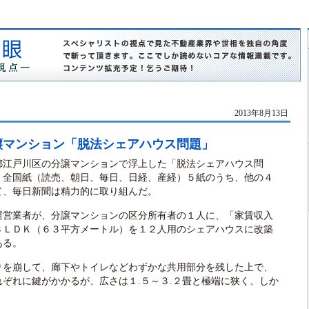
2013年8月13日
譲マンション「脱法シェアハウス問題」
江戸川区の分譲マンションで浮上した「脱法シェアハウス問
。全国紙（読売、朝日、毎日、日経、産経）５紙のうち、他の４
て、毎日新聞は精力的に取り組んだ。
営業者が、分譲マンションの区分所有者の１人に、「家賃収入
３ＬＤＫ（６３平方メートル）を１２人用のシェアハウスに改築
ある。
を崩して、廊下やトイレなどわずかな共用部分を残した上で、
ぞれに鍵がかかるが、広さは１.５～３.２畳と極端に狭く、しか