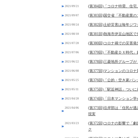
(第384回)「コロナ特需、
2021/09/21
(第383回)国交省「不動産
2021/09/07
(第382回)土砂災害は毎年ジ
2021/08/24
(第381回)熱海市伊豆山地
2021/08/10
(第380回)コロナ禍での
2021/07/20
(第379回)「不動産ＤＸ時代
2021/07/06
(第378回)三菱地所グルー
2021/06/22
(第377回)マンションのコ
2021/06/08
(第376回)「公的・空き家
2021/05/25
(第375回)「駅近神話」つ
2021/05/11
(第374回)「日本マンショ
2021/04/20
(第373回)沿岸部は「住民
2021/04/06
現実
(第372回)コロナの影響で
2021/03/23
ク