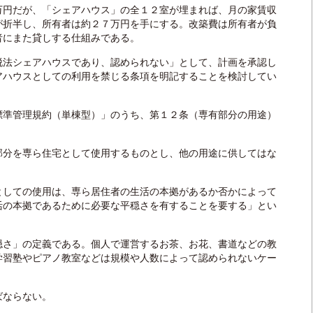
円だが、「シェアハウス」の全１２室が埋まれば、月の家賃収
が折半し、所有者は約２７万円を手にする。改築費は所有者が負
者にまた貸しする仕組みである。
法シェアハウスであり、認められない」として、計画を承認し
アハウスとしての利用を禁じる条項を明記することを検討してい
準管理規約（単棟型）」のうち、第１２条（専有部分の用途）
分を専ら住宅として使用するものとし、他の用途に供してはな
しての使用は、専ら居住者の生活の本拠があるか否かによって
活の本拠であるために必要な平穏さを有することを要する」とい
さ」の定義である。個人で運営するお茶、お花、書道などの教
学習塾やピアノ教室などは規模や人数によって認められないケー
ばならない。