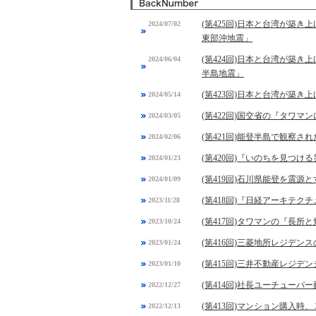
(第425回)日本と台湾が築
2024/07/02
東部沖地震」
(第424回)日本と台湾が築き
2024/06/04
半島地震」
(第423回)日本と台湾が築
2024/05/14
(第422回)国交省の『タワマ
2024/03/05
(第421回)能登半島で観察
2024/02/06
(第420回)『いのちを見つけ
2024/01/23
(第419回)石川県能登を震源
2024/01/09
(第418回)『日経アーキテ
2023/11/28
(第417回)タワマンの『長所
2023/10/24
(第416回)三菱地所レジデ
2023/01/24
(第415回)三井不動産レジ
2023/01/10
(第414回)社長ユーチュー
2022/12/27
(第413回)マンション購入
2022/12/13