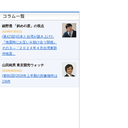
細野透 「斜め45度」の視点
2024年07月02日
(第425回)日本と台湾が築き上げた
『地震時にお互いを助け合う関係』
その３---「２０２４年４月台湾東部
沖地震」
山田純男 東京競売ウォッチ
2026年08月04日
(第802回)2026年上半期の対象物件は
236件