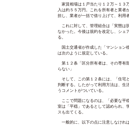
家賃相場は１戸当たり１２万～１３万
入は約５５万円。これを所有者と業者
担し、業者が一括で借り上げて、利用
これに対して、管理組合は「実態は脱
なかった。今後は規約を改定し、シェ
る。
国土交通省が作成した「マンション標
は次のように規定している。
第１２条「区分所有者は、その専有部
らない」
そして、この第１２条には、「住宅と
判断する。したがって利用方法は、生
うコメントがついている。
ここで問題になるのは、「必要な平穏
室は「平穏」であるとして認められ、
スも出てくる。
一般的に、以下の点に注意しなけれ