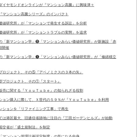
聞、ダイヤモンドオンラインが『マンション高騰』に興味津々
連載『マンション高騰シリーズ』のインパクト
らい価値研究所」が「マンションで発生する訴訟」を分析
らい価値研究所」が「マンショントラブルの実態」を追求
ープの「新マンション学」❺「マンションみらい価値研究所」が新施設「赤
期開催
ープの「新マンション学」❶「マンションみらい価値研究所」が「修繕積立
住宅プロジェクト、その⑤『アベノミクスの３本の矢』
住宅型プロジェクト、その①『スタート』
入＆販売に関する『ＹｏｕＴｕｂｅ』の知られざる役割
マンション購入に際して、Ｘ世代の５９％が『ＹｏｕＴｕｂｅ』を利用
化マンションを「リファイニング工事」で再生
としては港区最大、旧逓信省跡地に注目の『三田ガーデンヒルズ』が始動
ため国交省が「盛土規制法」を制定
した「マンション管理計画認定制度」の気になる中身