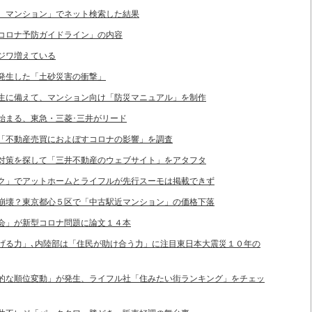
住宅、マンション」でネット検索した結果
業のコロナ予防ガイドライン」の内容
ワジワ増えている
区で発生した「土砂災害の衝撃」
災害発生に備えて、マンション向け「防災マニュアル」を制作
」始まる、東急・三菱･三井がリード
プが「不動産売買におよぼすコロナの影響」を調査
ロナ対策を探して「三井不動産のウェブサイト」をアタフタ
バンク」でアットホームとライフルが先行スーモは掲載できず
いに崩壊？東京都心５区で「中古駅近マンション」の価格下落
ン学会」が新型コロナ問題に論文１４本
が逃げる力」､内陸部は「住民が助け合う力」に注目東日本大震災１０年の
「劇的な順位変動」が発生、ライフル社「住みたい街ランキング」をチェッ