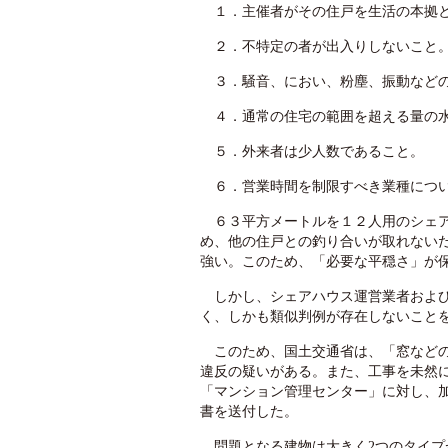
１．主催者がその住戸を生活の本拠と
２．不特定の者が出入りしないこと
３．騒音、におい、粉塵、振動などの
４．通常の住宅の範囲を超える量の水
５．外来者は少人数であること。
６．営業時間を制限すべき業種につい
６３平方メートルを１２人用のシェア
め、他の住戸との釣り合いが取れない
強い。このため、「必要な平穏さ」が
しかし、シェアハウス運営業者および
く、しかも類似判例が存在しないこと
このため、国土交通省は、「窓などの
違反の疑いがある。また、工事を未然
「マンション管理センター」に対し、
書を送付した。
問題となる建物は大きく2つのタイプ