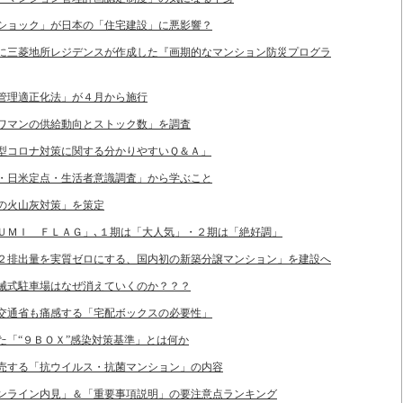
ッドショック」が日本の「住宅建設」に悪影響？
後」に三菱地所レジデンスが作成した『画期的なマンション防災プログラ
ョン管理適正化法」が４月から施行
「タワマンの供給動向とストック数」を調査
「新型コロナ対策に関する分かりやすいＱ＆Ａ」
ロナ・日米定点・生活者意識調査」から学ぶこと
山の火山灰対策」を策定
ＡＲＵＭＩ ＦＬＡＧ」､１期は「大人気」・２期は「絶好調」
ＣＯ２排出量を実質ゼロにする、国内初の新築分譲マンション」を建設へ
の機械式駐車場はなぜ消えていくのか？？？
国土交通省も痛感する「宅配ボックスの必要性」
した「“９ＢＯＸ”感染対策基準」とは何か
が販売する「抗ウイルス・抗菌マンション」の内容
「オンライン内見」＆「重要事項説明」の要注意点ランキング