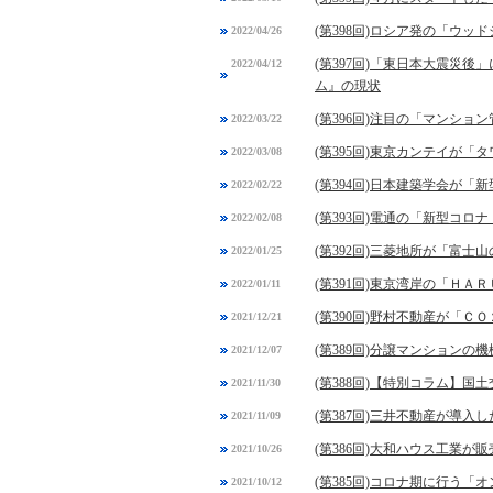
(第398回)ロシア発の「ウ
2022/04/26
(第397回)「東日本大震災
2022/04/12
ム』の現状
(第396回)注目の「マンシ
2022/03/22
(第395回)東京カンテイが
2022/03/08
(第394回)日本建築学会が
2022/02/22
(第393回)電通の「新型コ
2022/02/08
(第392回)三菱地所が「富士
2022/01/25
(第391回)東京湾岸の「Ｈ
2022/01/11
(第390回)野村不動産が「
2021/12/21
(第389回)分譲マンション
2021/12/07
(第388回)【特別コラム】
2021/11/30
(第387回)三井不動産が導入
2021/11/09
(第386回)大和ハウス工業
2021/10/26
(第385回)コロナ期に行う
2021/10/12