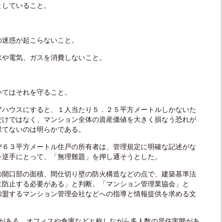
していること。
。
迷惑が起こらないこと。
や電気、ガスを消費しないこと。
てはそれを守ること。
ハウスにすると、１人当たり５．２５平方メートルしかないた
だけではなく、マンション全体の資産価値を大きく損なう恐れが
保てないのは明らかである。
６３平方メートル住戸の所有者は、管理規定に明確な記述がな
を逆手にとって、「無理難題」を押し通そうとした。
開口部の面積、間仕切り壁の防火構造などの点で、建築基準法
に防止する必要がある」と判断。「マンション管理業協会」と
加盟するマンション管理会社などへの指導と情報提供を求める文
がある。オフィスや倉庫などと称しながら多人数の居住実態があ