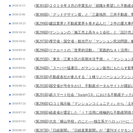
(第301回)２０１９年３月の卒業生が「就職を希望した不動
2018/11/13
(第300回)「グッドデザイン賞」と「三菱地所、三井不動産
2018/11/06
(第299回)建設業界と不動産業界を巻き込んだ「２件の重大事
2018/10/23
(第298回)マンションの「施工売上高Ｎｏ１会社」と「設計
2018/10/16
(第297回)厚労省・国交省・観光庁が「マンション民泊問題」
2018/10/02
(第296回)リクルートの「世界的活動」「実践的なＡＩ活用］
2018/09/18
(第295回)「東京・江東５区の長期水没予測」＋「マンショ
2018/09/11
(第294回)「スーパー猛暑日」がマンション販売にもたらす影
2018/09/04
(第293回)不動産各社が参入する「１棟リノベーションマンシ
2018/08/21
(第292回)国交省が号令をかけ、不動産ポータルサイトが躍起
2018/08/14
(第291回)超スマート社会「Society5.0」における不動産テッ
2018/08/07
(第290回)口コミ掲示板『マンションコミュニティ』から「
2018/07/24
(第289回)経産省が選定した「ＩＴ活用に積極的な不動産関係
2018/07/10
(第288回)大京「横山学校」のこと──独立系デベロッパーに
2018/07/03
(第287回)『日経新聞』『日経産業新聞』が『週刊ダイヤモ
2018/06/19