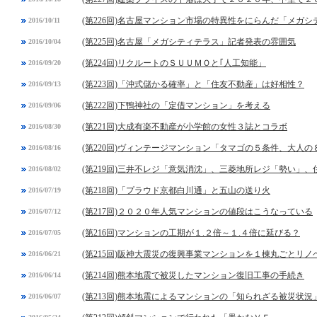
(第226回)名古屋マンション市場の特異性をにらんだ「メガ
2016/10/11
(第225回)名古屋「メガシティテラス」記者発表の雰囲気
2016/10/04
(第224回)リクルートのＳＵＵＭＯと｢人工知能」
2016/09/20
(第223回)「沖式儲かる確率」と「住友不動産」は好相性？
2016/09/13
(第222回)下鴨神社の「定借マンション」を考える
2016/09/06
(第221回)大成有楽不動産が小学館の女性３誌とコラボ
2016/08/30
(第220回)ヴィンテージマンション「タマゴの５条件、大人の
2016/08/16
(第219回)三井不レジ「意気消沈」、三菱地所レジ「勢い」
2016/08/02
(第218回)「プラウド京都白川通」と五山の送り火
2016/07/19
(第217回)２０２０年人気マンションの値段はこうなっている
2016/07/12
(第216回)マンションの工期が１.２倍～１.４倍に延びる？
2016/07/05
(第215回)阪神大震災の復興事業マンションを１棟丸ごとリノ
2016/06/21
(第214回)熊本地震で被災したマンション復旧工事の手続き
2016/06/14
(第213回)熊本地震によるマンションの「知られざる被災状況
2016/06/07