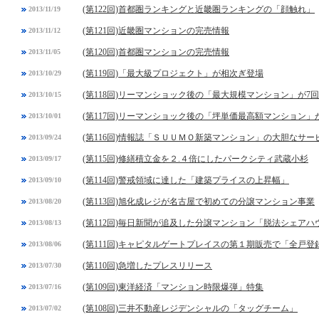
(第122回)首都圏ランキングと近畿圏ランキングの「顔触れ」
2013/11/19
(第121回)近畿圏マンションの完売情報
2013/11/12
(第120回)首都圏マンションの完売情報
2013/11/05
(第119回)「最大級プロジェクト」が相次ぎ登場
2013/10/29
(第118回)リーマンショック後の「最大規模マンション」が7
2013/10/15
(第117回)リーマンショック後の「坪単価最高額マンション」
2013/10/01
(第116回)情報誌「ＳＵＵＭＯ新築マンション」の大胆なサー
2013/09/24
(第115回)修繕積立金を２.４倍にしたパークシティ武蔵小杉
2013/09/17
(第114回)警戒領域に達した「建築プライスの上昇幅」
2013/09/10
(第113回)旭化成レジが名古屋で初めての分譲マンション事業
2013/08/20
(第112回)毎日新聞が追及した分譲マンション「脱法シェアハ
2013/08/13
(第111回)キャピタルゲートプレイスの第１期販売で「全戸登
2013/08/06
(第110回)急増したプレスリリース
2013/07/30
(第109回)東洋経済「マンション時限爆弾」特集
2013/07/16
(第108回)三井不動産レジデンシャルの「タッグチーム」
2013/07/02