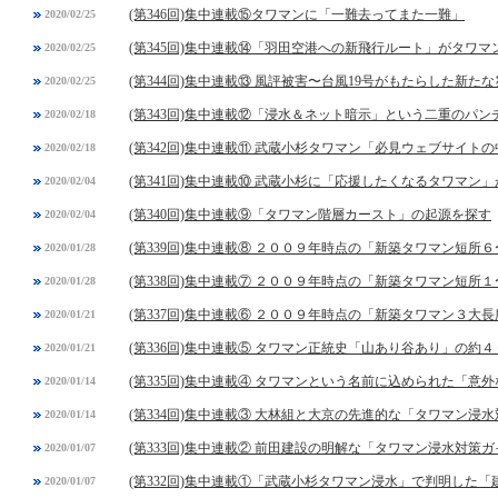
(第346回)集中連載⑮タワマンに「一難去ってまた一難」
2020/02/25
(第345回)集中連載⑭「羽田空港への新飛行ルート」がタワ
2020/02/25
(第344回)集中連載⑬ 風評被害〜台風19号がもたらした新た
2020/02/25
(第343回)集中連載⑫「浸水＆ネット暗示」という二重のパン
2020/02/18
(第342回)集中連載⑪ 武蔵小杉タワマン「必見ウェブサイト
2020/02/18
(第341回)集中連載⑩ 武蔵小杉に「応援したくなるタワマン
2020/02/04
(第340回)集中連載⑨「タワマン階層カースト」の起源を探す
2020/02/04
(第339回)集中連載⑧ ２００９年時点の「新築タワマン短所
2020/01/28
(第338回)集中連載⑦ ２００９年時点の「新築タワマン短所
2020/01/28
(第337回)集中連載⑥ ２００９年時点の「新築タワマン３大長
2020/01/21
(第336回)集中連載⑤ タワマン正統史「山あり谷あり」の約４
2020/01/21
(第335回)集中連載④ タワマンという名前に込められた「意
2020/01/14
(第334回)集中連載③ 大林組と大京の先進的な「タワマン浸
2020/01/14
(第333回)集中連載② 前田建設の明解な「タワマン浸水対策
2020/01/07
(第332回)集中連載①「武蔵小杉タワマン浸水」で判明した
2020/01/07