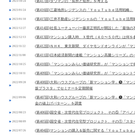
(第417回)タワマンの『長所と短所』を考える
2023/10/24
(第416回)三菱地所レジデンスの「ＹｏｕＴｕｂｅ活用戦略」
2023/01/24
(第415回)三井不動産レジデンシャルの「ＹｏｕＴｕｂｅ活用
2023/01/10
(第414回)社長ユーチューバー藤原正明氏が開設した「最強
2022/12/27
(第413回)マンション購入時、Ｘ世代（４０〜５０代）は何を
2022/12/13
(第412回)ＮＨＫ、東京新聞、ダイヤモンドオンラインが『
2022/11/22
(第411回)日本経済新聞の連載『マンション高騰シリーズ』の
2022/11/08
(第410回)「マンションみらい価値研究所」が「マンション
2022/10/25
(第409回)「マンションみらい価値研究所」が「マンション
2022/10/11
(第408回)大和ハウスグループの「新マンション学」❺「マ
2022/09/20
坂プラスタ」でセミナーを定期開催
(第407回)大和ハウスグループの「新マンション学」❶「マ
2022/09/06
金の値上げパターン」を調査
(第406回)国交省・次世代住宅プロジェクト、その⑤『アベ
2022/08/23
(第405回)国交省・次世代住宅型プロジェクト、その①『スタ
2022/08/09
(第404回)マンションの購入＆販売に関する『ＹｏｕＴｕｂ
2022/07/26