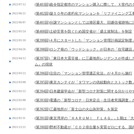
(第403回)政令指定都市のマンション購入に際して、Ｘ世代
2022/07/12
(第402回)築５０年の老朽化マンションを「リファイニング工
2022/06/21
(第401回)分譲マンションとしては港区最大、旧逓信省跡地
2022/06/07
(第400回)土砂災害を防ぐため国交省が「盛土規制法」を制定
2022/05/24
(第399回)４月にスタートした「マンション管理計画認定制
2022/05/10
(第398回)ロシア発の「ウッドショック」が日本の「住宅建設
2022/04/26
(第397回)「東日本大震災後」に三菱地所レジデンスが作成
2022/04/12
ム』の現状
(第396回)注目の「マンション管理適正化法」が４月から施行
2022/03/22
(第395回)東京カンテイが「タワマンの供給動向とストック数
2022/03/08
(第394回)日本建築学会が「新型コロナ対策に関する分かりや
2022/02/22
(第393回)電通の「新型コロナ・日米定点・生活者意識調査」
2022/02/08
(第392回)三菱地所が「富士山の火山灰対策」を策定
2022/01/25
(第391回)東京湾岸の「ＨＡＲＵＭＩ ＦＬＡＧ」､１期は
2022/01/11
(第390回)野村不動産が「ＣＯ２排出量を実質ゼロにする、
2021/12/21