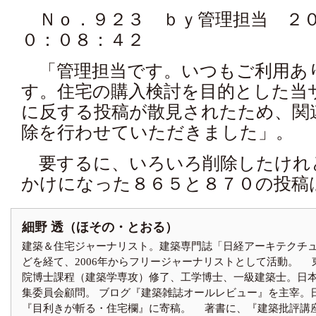
Ｎｏ．９２３ ｂｙ管理担当 ２０
０：０８：４２
「管理担当です。いつもご利用あ
す。住宅の購入検討を目的とした当
に反する投稿が散見されたため、関
除を行わせていただきました」。
要するに、いろいろ削除したけれ
かけになった８６５と８７０の投稿
細野 透（ほその・とおる）
建築＆住宅ジャーナリスト。建築専門誌「日経アーキテクチ
どを経て、2006年からフリージャーナリストとして活動。 
院博士課程（建築学専攻）修了、工学博士、一級建築士。日
集委員会顧問。 ブログ『建築雑誌オールレビュー』を主宰。
『目利きが斬る・住宅欄』に寄稿。 著書に、『建築批評講