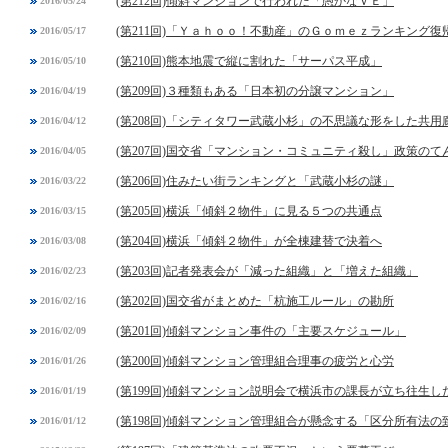
(第212回)傾斜マンションで行われた「愚かなＶＥ」
2016/05/24
(第211回)「Ｙａｈｏｏ！不動産」のＧｏｍｅｚランキング復
2016/05/17
(第210回)熊本地震で縦に割れた「サーパス平成」
2016/05/10
(第209回)３種類もある「日本初の分譲マンション」
2016/04/19
(第208回)「シティタワー武蔵小杉」の不思議な形をした共用
2016/04/12
(第207回)国交省「マンション・コミュニティ殺し」政策のて
2016/04/05
(第206回)住みたい街ランキングと「武蔵小杉の謎」
2016/03/22
(第205回)横浜「傾斜２物件」に見る５つの共通点
2016/03/15
(第204回)横浜「傾斜２物件」が全棟建替で決着へ
2016/03/08
(第203回)記者発表会が「減った組織」と「増えた組織」
2016/02/23
(第202回)国交省がまとめた「杭施工ルール」の勘所
2016/02/16
(第201回)傾斜マンション事件の「主要スケジュール」
2016/02/09
(第200回)傾斜マンション管理組合理事の疲労と心労
2016/01/26
(第199回)傾斜マンション説明会で横浜市の課長が立ち往生し
2016/01/19
(第198回)傾斜マンション管理組合が懸念する「区分所有法
2016/01/12