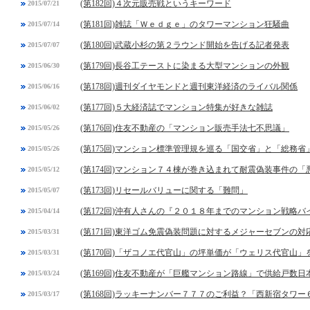
(第182回)４次元販売戦というキーワード
2015/07/21
(第181回)雑誌「Ｗｅｄｇｅ」のタワーマンション狂騒曲
2015/07/14
(第180回)武蔵小杉の第２ラウンド開始を告げる記者発表
2015/07/07
(第179回)長谷工テーストに染まる大型マンションの外観
2015/06/30
(第178回)週刊ダイヤモンドと週刊東洋経済のライバル関係
2015/06/16
(第177回)５大経済誌でマンション特集が好きな雑誌
2015/06/02
(第176回)住友不動産の「マンション販売手法七不思議」
2015/05/26
(第175回)マンション標準管理規を巡る「国交省」と「総務省
2015/05/26
(第174回)マンション７４棟が巻き込まれて耐震偽装事件の「
2015/05/12
(第173回)リセールバリューに関する「難問」
2015/05/07
(第172回)沖有人さんの『２０１８年までのマンション戦略バ
2015/04/14
(第171回)東洋ゴム免震偽装問題に対するメジャーセブンの対
2015/03/31
(第170回)「ザコノエ代官山」の坪単価が「ウェリス代官山
2015/03/31
(第169回)住友不動産が「巨艦マンション路線」で供給戸数日
2015/03/24
(第168回)ラッキーナンバー７７７のご利益？「西新宿タワ
2015/03/17