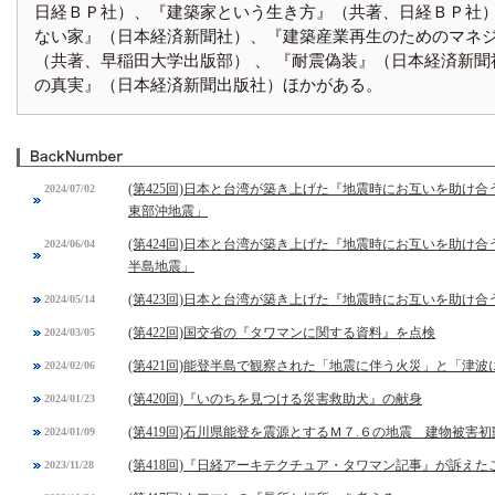
日経ＢＰ社）、『建築家という生き方』（共著、日経ＢＰ社）
ない家』（日本経済新聞社）、『建築産業再生のためのマネ
（共著、早稲田大学出版部） 、 『耐震偽装』（日本経済新聞
の真実』（日本経済新聞出版社）ほかがある。
(第425回)日本と台湾が築き上げた『地震時にお互いを助け合
2024/07/02
東部沖地震」
(第424回)日本と台湾が築き上げた『地震時にお互いを助け合
2024/06/04
半島地震」
(第423回)日本と台湾が築き上げた『地震時にお互いを助け合
2024/05/14
(第422回)国交省の『タワマンに関する資料』を点検
2024/03/05
(第421回)能登半島で観察された「地震に伴う火災」と「津
2024/02/06
(第420回)『いのちを見つける災害救助犬』の献身
2024/01/23
(第419回)石川県能登を震源とするＭ７.６の地震 建物被害
2024/01/09
(第418回)『日経アーキテクチュア・タワマン記事』が訴えた
2023/11/28