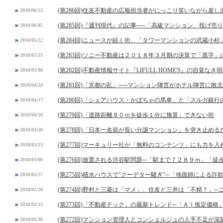
(第286回)住友不動産の広報担当者がにっこり笑いながら差し
2018/06/12
(第285回)『週刊現代』の記事──「高級マンション、投げ
2018/06/05
(第284回)ニュースが続く街、「タワーマンションの武蔵小杉
2018/05/22
(第283回)ソニー不動産は２０１８年３月期の決算で「黒字
2018/05/15
(第282回)不動産情報サイト『LIFULL HOME'S』の自覚なき
2018/05/08
(第281回)「京都の乱」──マンション陣営がホテル陣営に敗北
2018/04/24
(第280回)「シェアハウス・かぼちゃの馬車」と「スルガ銀
2018/04/17
(第279回)「道路距離８０ｍを徒歩１分に換算」できない街
2018/04/10
(第278回)「日本一名前が長い分譲マンション」を突き止め
2018/03/20
(第277回)マーキュリー社が「無料のコンテンツ」にも力を入
2018/03/13
(第276回)放置される渋谷駅問題─「駅まで７２８９ｍ」「
2018/03/06
(第275回)積水ハウスで"クーデター騒ぎ"─「地面師による詐
2018/02/27
(第274回)野村と三菱は「マメ」、住友と三井は「不精？」
2018/02/20
(第273回)「不動産テック」の最新トレンド─「ＡＩ推定価格
2018/02/13
(第272回)マンション管理人とコンシェルジュの人手不足が深
2018/01/30