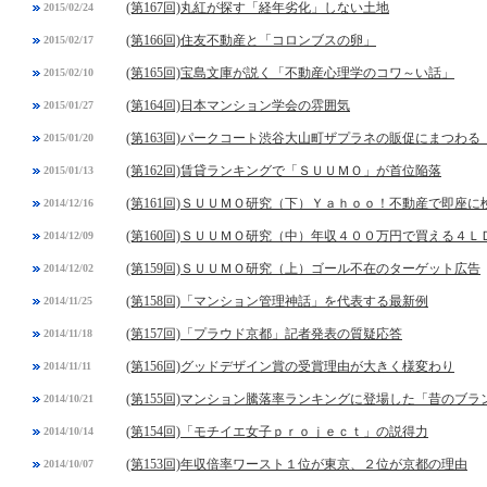
(第167回)丸紅が探す「経年劣化」しない土地
2015/02/24
(第166回)住友不動産と「コロンブスの卵」
2015/02/17
(第165回)宝島文庫が説く「不動産心理学のコワ～い話」
2015/02/10
(第164回)日本マンション学会の雰囲気
2015/01/27
(第163回)パークコート渋谷大山町ザプラネの販促にまつわる
2015/01/20
(第162回)賃貸ランキングで「ＳＵＵＭＯ」が首位陥落
2015/01/13
(第161回)ＳＵＵＭＯ研究（下）Ｙａｈｏｏ！不動産で即座に
2014/12/16
(第160回)ＳＵＵＭＯ研究（中）年収４００万円で買える４
2014/12/09
(第159回)ＳＵＵＭＯ研究（上）ゴール不在のターゲット広告
2014/12/02
(第158回)「マンション管理神話」を代表する最新例
2014/11/25
(第157回)「プラウド京都」記者発表の質疑応答
2014/11/18
(第156回)グッドデザイン賞の受賞理由が大きく様変わり
2014/11/11
(第155回)マンション騰落率ランキングに登場した「昔のブラ
2014/10/21
(第154回)「モチイエ女子ｐｒｏｊｅｃｔ」の説得力
2014/10/14
(第153回)年収倍率ワースト１位が東京、２位が京都の理由
2014/10/07