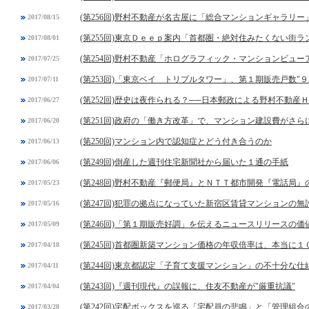
(第256回)野村不動産が名古屋に「総合マンションギャラリ
2017/08/15
(第255回)東京Ｄｅｅｐ案内「首都圏・絶対住みたくない街
2017/08/01
(第254回)野村不動産「ホログラフィック・マンションビュー
2017/07/25
(第253回)「東京ベイ トリプルタワー」、第１期販売戸数"９
2017/07/11
(第252回)歴史は夜作られる？──日本郵政による野村不動産
2017/06/27
(第251回)政府の「働き方改革」で、マンション建設費がさら
2017/06/20
(第250回)マンション内で認知症とどう付き合うのか
2017/06/13
(第249回)倒産した週刊住宅新聞社から届いた１通の手紙
2017/06/06
(第248回)野村不動産『郵便局』とＮＴＴ都市開発『電話局』
2017/05/23
(第247回)犯罪の拠点になっていた新宿区賃貸マンションの無
2017/05/16
(第246回)「第１期販売好調」を伝えるニュースリリースの価
2017/05/09
(第245回)首都圏新築マンション価格の年収倍率は、本当に
2017/04/18
(第244回)東京都認定「子育て支援マンション」の不十分な仕
2017/04/11
(第243回)『週刊現代』の誤報に、住友不動産が"厳重抗議"
2017/04/04
(第242回)宅配ボックスを巡る「宅配員の悲鳴」と「管理組合
2017/03/28