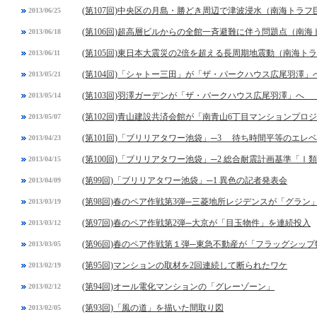
(第107回)中央区の月島・勝どき周辺で津波浸水（南海トラ
2013/06/25
(第106回)超高層ビルからの全館一斉避難に伴う問題点（南
2013/06/18
(第105回)東日本大震災の2倍を超える長周期地震動（南海ト
2013/06/11
(第104回)「シャトー三田」が「ザ・パークハウス広尾羽澤」
2013/05/21
(第103回)羽澤ガーデンが「ザ・パークハウス広尾羽澤」へ 
2013/05/14
(第102回)青山建設共済会館が「南青山6丁目マンションプロ
2013/05/07
(第101回)「ブリリアタワー池袋」─3 待ち時間平等のエレ
2013/04/23
(第100回)「ブリリアタワー池袋」─2 総合耐震計画基準「Ⅰ
2013/04/15
(第99回)「ブリリアタワー池袋」─1 異色の記者発表会
2013/04/09
(第98回)春のペア作戦第3弾─三菱地所レジデンスが「グラン
2013/03/19
(第97回)春のペア作戦第2弾─大京が「目玉物件」を連続投入
2013/03/12
(第96回)春のペア作戦第１弾─東急不動産が「フラッグシッ
2013/03/05
(第95回)マンションの取材を2回連続して断られたワケ
2013/02/19
(第94回)オール電化マンションの「グレーゾーン」
2013/02/12
(第93回)「風の道」を描いた間取り図
2013/02/05