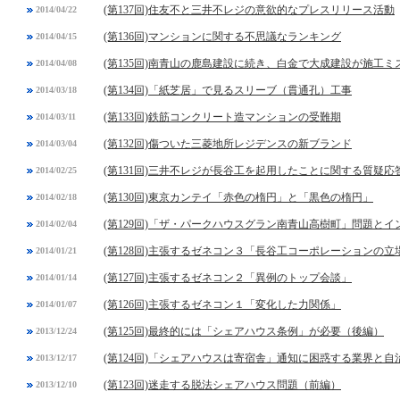
(第137回)住友不と三井不レジの意欲的なプレスリリース活動
2014/04/22
(第136回)マンションに関する不思議なランキング
2014/04/15
(第135回)南青山の鹿島建設に続き、白金で大成建設が施工ミ
2014/04/08
(第134回)「紙芝居」で見るスリーブ（貫通孔）工事
2014/03/18
(第133回)鉄筋コンクリート造マンションの受難期
2014/03/11
(第132回)傷ついた三菱地所レジデンスの新ブランド
2014/03/04
(第131回)三井不レジが長谷工を起用したことに関する質疑応
2014/02/25
(第130回)東京カンテイ「赤色の楕円」と「黒色の楕円」
2014/02/18
(第129回)「ザ・パークハウスグラン南青山高樹町」問題と
2014/02/04
(第128回)主張するゼネコン３「長谷工コーポレーションの立
2014/01/21
(第127回)主張するゼネコン２「異例のトップ会談」
2014/01/14
(第126回)主張するゼネコン１「変化した力関係」
2014/01/07
(第125回)最終的には「シェアハウス条例」が必要（後編）
2013/12/24
(第124回)「シェアハウスは寄宿舎」通知に困惑する業界と自
2013/12/17
(第123回)迷走する脱法シェアハウス問題（前編）
2013/12/10