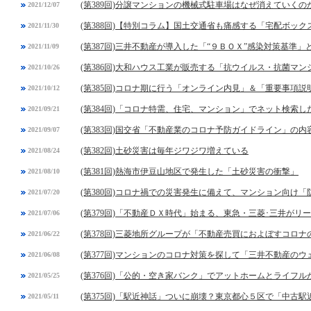
(第389回)分譲マンションの機械式駐車場はなぜ消えていくの
2021/12/07
(第388回)【特別コラム】国土交通省も痛感する「宅配ボック
2021/11/30
(第387回)三井不動産が導入した「“９ＢＯＸ”感染対策基準」
2021/11/09
(第386回)大和ハウス工業が販売する「抗ウイルス・抗菌マ
2021/10/26
(第385回)コロナ期に行う「オンライン内見」＆「重要事項
2021/10/12
(第384回)「コロナ特需、住宅、マンション」でネット検索し
2021/09/21
(第383回)国交省「不動産業のコロナ予防ガイドライン」の内
2021/09/07
(第382回)土砂災害は毎年ジワジワ増えている
2021/08/24
(第381回)熱海市伊豆山地区で発生した「土砂災害の衝撃」
2021/08/10
(第380回)コロナ禍での災害発生に備えて、マンション向け
2021/07/20
(第379回)「不動産ＤＸ時代」始まる、東急・三菱･三井がリ
2021/07/06
(第378回)三菱地所グループが「不動産売買におよぼすコロ
2021/06/22
(第377回)マンションのコロナ対策を探して「三井不動産の
2021/06/08
(第376回)「公的・空き家バンク」でアットホームとライフ
2021/05/25
(第375回)「駅近神話」ついに崩壊？東京都心５区で「中古
2021/05/11