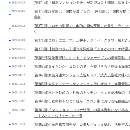
(第374回)「日本マンション学会」が新型コロナ問題に論文１
2021/04/20
(第373回)沿岸部は「住民が逃げる力」､内陸部は「住民が
2021/04/06
現実
(第372回)コロナの影響で「劇的な順位変動」が発生、ライ
2021/03/23
ク
(第371回)コロナに負けず、三井不レジ「パークタワー勝ど
2021/03/09
(第370回)【特別コラム】週刊東洋経済「まさかのコロナ特
2021/02/16
(第369回)緊急事態時における「メジャーセブンの販売活動」
2021/02/09
(第368回)ダイキンが「コロナの冬」を乗りきる「乾燥＆節電
2021/01/19
(第367回)新築分譲マンション広告Ｎｏ１「読売広告社の味
2021/01/12
(第366回)大京アステージがマンション居住者向け「健康管
2020/12/22
(第365回)三井不動産の「月夜のキッチン」ｖｓ三菱地所の「
2020/12/15
(第364回)日鉄興和不など５社が「コロナ期における職住融
2020/11/17
(第363回)「マンション・コロナ対策」の基本資料になり得
2020/11/10
「リブネス・バリュー」の中身
(第362回)伊藤忠都市開発が「コモリバａｎｄ離れ」活用型
2020/10/20