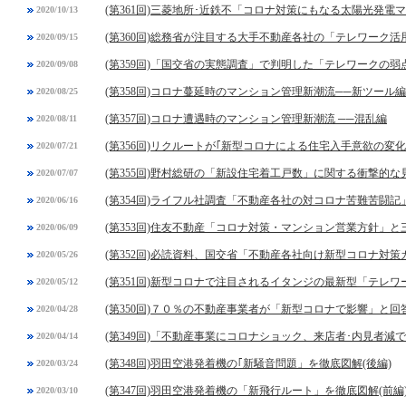
(第361回)三菱地所･近鉄不「コロナ対策にもなる太陽光発電
2020/10/13
(第360回)総務省が注目する大手不動産各社の「テレワーク活
2020/09/15
(第359回)「国交省の実態調査」で判明した「テレワークの弱
2020/09/08
(第358回)コロナ蔓延時のマンション管理新潮流──新ツール編
2020/08/25
(第357回)コロナ遭遇時のマンション管理新潮流 ──混乱編
2020/08/11
(第356回)リクルートが｢新型コロナによる住宅入手意欲の変
2020/07/21
(第355回)野村総研の「新設住宅着工戸数」に関する衝撃的な
2020/07/07
(第354回)ライフル社調査「不動産各社の対コロナ苦難苦闘記
2020/06/16
(第353回)住友不動産「コロナ対策・マンション営業方針」
2020/06/09
(第352回)必読資料、国交省「不動産各社向け新型コロナ対
2020/05/26
(第351回)新型コロナで注目されるイタンジの最新型「テレ
2020/05/12
(第350回)７０％の不動産事業者が「新型コロナで影響」と
2020/04/28
(第349回)「不動産事業にコロナショック、来店者･内見者減
2020/04/14
(第348回)羽田空港発着機の｢新騒音問題」を徹底図解(後編)
2020/03/24
(第347回)羽田空港発着機の「新飛行ルート」を徹底図解(前編
2020/03/10