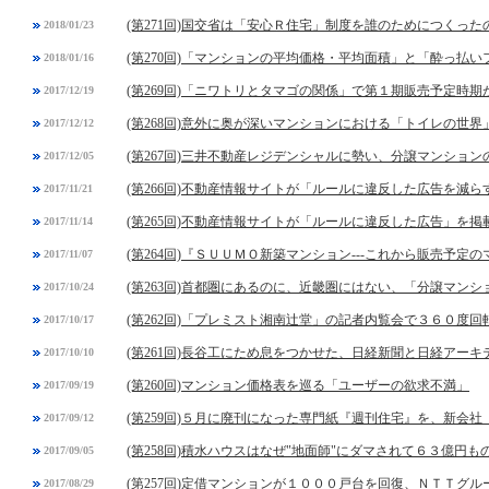
(第271回)国交省は「安心Ｒ住宅」制度を誰のためにつくった
2018/01/23
(第270回)「マンションの平均価格・平均面積」と「酔っ払
2018/01/16
(第269回)「ニワトリとタマゴの関係」で第１期販売予定時
2017/12/19
(第268回)意外に奥が深いマンションにおける「トイレの世界
2017/12/12
(第267回)三井不動産レジデンシャルに勢い、分譲マンショ
2017/12/05
(第266回)不動産情報サイトが「ルールに違反した広告を減
2017/11/21
(第265回)不動産情報サイトが「ルールに違反した広告」を
2017/11/14
(第264回)『ＳＵＵＭＯ新築マンション---これから販売予
2017/11/07
(第263回)首都圏にあるのに、近畿圏にはない、「分譲マン
2017/10/24
(第262回)「プレミスト湘南辻堂」の記者内覧会で３６０度
2017/10/17
(第261回)長谷工にため息をつかせた、日経新聞と日経アー
2017/10/10
(第260回)マンション価格表を巡る「ユーザーの欲求不満」
2017/09/19
(第259回)５月に廃刊になった専門紙『週刊住宅』を、新会
2017/09/12
(第258回)積水ハウスはなぜ"地面師"にダマされて６３億円
2017/09/05
(第257回)定借マンションが１０００戸台を回復、ＮＴＴグ
2017/08/29