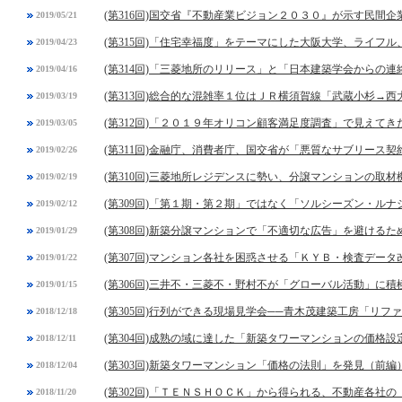
(第316回)国交省『不動産業ビジョン２０３０』が示す民間
2019/05/21
(第315回)「住宅幸福度」をテーマにした大阪大学、ライフ
2019/04/23
(第314回)「三菱地所のリリース」と「日本建築学会からの連
2019/04/16
(第313回)総合的な混雑率１位はＪＲ横須賀線「武蔵小杉→西
2019/03/19
(第312回)「２０１９年オリコン顧客満足度調査」で見えてき
2019/03/05
(第311回)金融庁、消費者庁、国交省が「悪質なサブリース契
2019/02/26
(第310回)三菱地所レジデンスに勢い、分譲マンションの取
2019/02/19
(第309回)「第１期・第２期」ではなく「ソルシーズン・ル
2019/02/12
(第308回)新築分譲マンションで「不適切な広告」を避ける
2019/01/29
(第307回)マンション各社を困惑させる「ＫＹＢ・検査デー
2019/01/22
(第306回)三井不・三菱不・野村不が「グローバル活動」に積
2019/01/15
(第305回)行列ができる現場見学会──青木茂建築工房「リフ
2018/12/18
(第304回)成熟の域に達した「新築タワーマンションの価格設
2018/12/11
(第303回)新築タワーマンション「価格の法則」を発見（前編
2018/12/04
(第302回)「ＴＥＮＳＨＯＣＫ」から得られる、不動産各社
2018/11/20