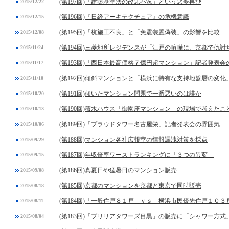
(第197回)「建築基準法の改悪不況」という悪夢再び
2015/12/22
(第196回)『日経アーキテクチュア』の危機意識
2015/12/15
(第195回)「杭施工不良」と「免震装置偽装」の影響を比較
2015/12/08
(第194回)三菱地所レジデンスが「江戸の喧嘩に、京都で仇討
2015/11/24
(第193回)「西日本最高価格７億円超マンション」記者発表会
2015/11/17
(第192回)傾斜マンションと「横浜に特有な支持地盤層の変化
2015/11/10
(第191回)傾いたマンション問題で一番悪いのは誰か
2015/10/20
(第190回)積水ハウス「御園座マンション」の現場で考えたこ
2015/10/13
(第189回)「プラウドタワー名古屋栄」記者発表会の雰囲気
2015/10/06
(第188回)マンション各社広報室の情報漏洩対策を採点
2015/09/29
(第187回)年収倍率ワーストランキングに「３つの異変」
2015/09/15
(第186回)真夏日や猛暑日のマンション販売
2015/09/08
(第185回)京都のマンションを京都と東京で同時販売
2015/08/18
(第184回)「一般住戸８１戸」ｖｓ「横浜市民優先住戸１０３
2015/08/11
(第183回)「ブリリアタワーズ目黒」の販売に「シャワー方式
2015/08/04