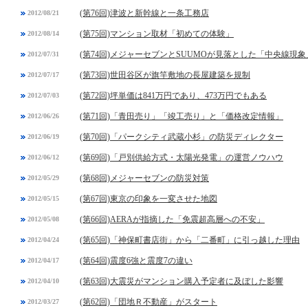
(第76回)津波と新幹線と一条工務店
2012/08/21
(第75回)マンション取材「初めての体験」
2012/08/14
(第74回)メジャーセブンとSUUMOが見落とした「中央線現象
2012/07/31
(第73回)世田谷区が旗竿敷地の長屋建築を規制
2012/07/17
(第72回)坪単価は841万円であり、473万円でもある
2012/07/03
(第71回)「青田売り」「竣工売り」と「価格改定情報」
2012/06/26
(第70回)「パークシティ武蔵小杉」の防災ディレクター
2012/06/19
(第69回)「戸別供給方式・太陽光発電」の運営ノウハウ
2012/06/12
(第68回)メジャーセブンの防災対策
2012/05/29
(第67回)東京の印象を一変させた地図
2012/05/15
(第66回)AERAが指摘した「免震超高層への不安」
2012/05/08
(第65回)「神保町書店街」から「二番町」に引っ越した理由
2012/04/24
(第64回)震度6強と震度7の違い
2012/04/17
(第63回)大震災がマンション購入予定者に及ぼした影響
2012/04/10
(第62回)「団地Ｒ不動産」がスタート
2012/03/27