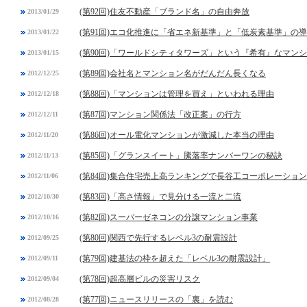
(第92回)住友不動産「ブランド名」の自由奔放
2013/01/29
(第91回)エコ化推進に「省エネ新基準」と「低炭素基準」の
2013/01/22
(第90回)「ワールドシティタワーズ」という『希有』なマン
2013/01/15
(第89回)会社名とマンション名がだんだん長くなる
2012/12/25
(第88回)「マンションは管理を買え」といわれる理由
2012/12/18
(第87回)マンション関係法「改正案」の行方
2012/12/11
(第86回)オール電化マンションが激減した本当の理由
2012/11/20
(第85回)「グランスイート」騰落率ナンバーワンの秘訣
2012/11/13
(第84回)集合住宅売上高ランキングで長谷工コーポレーショ
2012/11/06
(第83回)「高さ情報」で見分ける一流と二流
2012/10/30
(第82回)スーパーゼネコンの分譲マンション事業
2012/10/16
(第80回)関西で先行するレベル3の耐震設計
2012/09/25
(第79回)建基法の枠を超えた「レベル3の耐震設計」
2012/09/11
(第78回)超高層ビルの災害リスク
2012/09/04
(第77回)ニュースリリースの「裏」を読む
2012/08/28