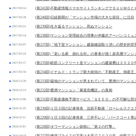
(第241回)不動産情報スマホサイトランキングでＳＵＵＭＯと
2017/03/14
(第240回)日経新聞が「マンション市場の大きな節目」に注目
2017/02/28
(第239回)生き返るマンション、死ぬマンション
2017/02/21
(第238回)マンション管理組合の理事が伊藤忠アーバンコミ
2017/02/14
(第237回)「地下室マンション」建築確認取り消しの歴史的背
2017/02/07
(第236回)『老いる家 崩れる街』の著者が描く超高層マンシ
2017/01/24
(第235回)鉄筋コンクリート造マンションの建築費は２０２
2017/01/17
(第234回)ドナルド・トランプ新大統領の「不動産王、倒産
2017/01/10
(第233回)築地のマンションが恵まれていて、豊洲のマンシ
2016/12/20
(第232回)豊洲マンション「暴落危機説」の真相
2016/12/13
(第231回)不動産価格予測サービス「ＧＥＥＯ」の不可解な部
2016/12/06
(第230回)１日３回の記者発表 近鉄不動産「ローレルスク
2016/11/29
(第229回)１日３回の記者発表 三井不レジ「パークコート青
2016/11/15
(第228回)タワーマンション節税に「第２の打撃」
2016/11/01
(第227回)建築プライスの下落は大手で２０２０年、中堅で２
2016/10/18