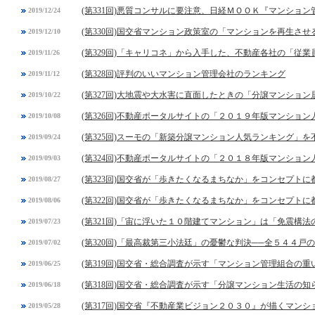
(第331回)悪質コンサルに要注意、日経ＭＯＯＫ『マンショ
2019/12/24
(第330回)国交省マンション政策室の「マンションを再生させ
2019/12/10
(第329回)「キャリコネ」から入手した、不動産各社の「従
2019/11/26
(第328回)評判のいいマンション管理会社のランキング
2019/11/12
(第327回)大地震や大水害に直面したときの「分譲マンショ
2019/10/22
(第326回)不動産ポータルサイトの「２０１９年版マンショ
2019/10/08
(第325回)スーモの「新築分譲マンション人気ランキング」
2019/09/24
(第324回)不動産ポータルサイトの「２０１８年版マンショ
2019/09/03
(第323回)国交省が「歩きたくなるまちなか」をコンセプト
2019/08/27
(第322回)国交省が「歩きたくなるまちなか」をコンセプト
2019/08/06
(第321回)「宙に浮いた１０階建てマンション」は「免震構法
2019/07/23
(第320回)「最高裁第三小法廷」の憂鬱な判決──全５４４戸
2019/07/02
(第319回)国交省・総合調査が示す「マンション管理組合の
2019/06/25
(第318回)国交省・総合調査が示す「分譲マンション生活の
2019/06/18
(第317回)国交省『不動産業ビジョン２０３０』が描くマン
2019/05/28