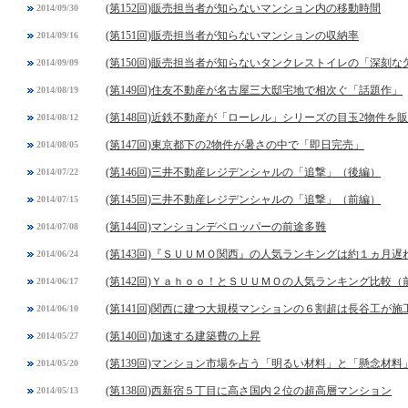
(第152回)販売担当者が知らないマンション内の移動時間
2014/09/30
(第151回)販売担当者が知らないマンションの収納率
2014/09/16
(第150回)販売担当者が知らないタンクレストイレの「深刻な
2014/09/09
(第149回)住友不動産が名古屋三大邸宅地で相次ぐ「話題作」
2014/08/19
(第148回)近鉄不動産が「ローレル」シリーズの目玉2物件を
2014/08/12
(第147回)東京都下の2物件が暑さの中で「即日完売」
2014/08/05
(第146回)三井不動産レジデンシャルの「追撃」（後編）
2014/07/22
(第145回)三井不動産レジデンシャルの「追撃」（前編）
2014/07/15
(第144回)マンションデベロッパーの前途多難
2014/07/08
(第143回)『ＳＵＵＭＯ関西』の人気ランキングは約１ヵ月遅
2014/06/24
(第142回)Ｙａｈｏｏ！とＳＵＵＭＯの人気ランキング比較（
2014/06/17
(第141回)関西に建つ大規模マンションの６割超は長谷工が施
2014/06/10
(第140回)加速する建築費の上昇
2014/05/27
(第139回)マンション市場を占う「明るい材料」と「懸念材料
2014/05/20
(第138回)西新宿５丁目に高さ国内２位の超高層マンション
2014/05/13