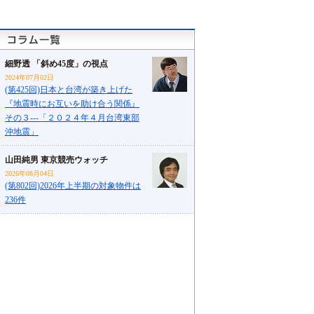
細野透 「斜め45度」の視点
2024年07月02日
(第425回)日本と台湾が築き上げた
『地震時にお互いを助け合う関係』
その３---「２０２４年４月台湾東部
沖地震」
山田純男 東京競売ウォッチ
2026年08月04日
(第802回)2026年上半期の対象物件は
236件