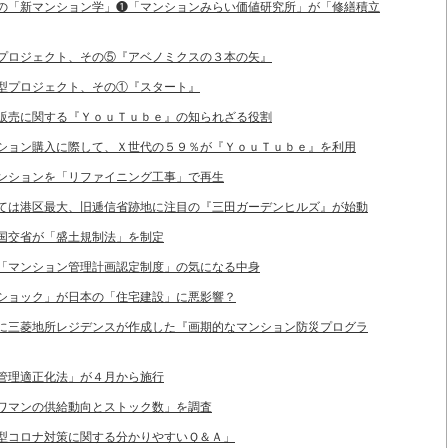
ープの「新マンション学」❶「マンションみらい価値研究所」が「修繕積立
住宅プロジェクト、その⑤『アベノミクスの３本の矢』
住宅型プロジェクト、その①『スタート』
入＆販売に関する『ＹｏｕＴｕｂｅ』の知られざる役割
マンション購入に際して、Ｘ世代の５９％が『ＹｏｕＴｕｂｅ』を利用
化マンションを「リファイニング工事」で再生
としては港区最大、旧逓信省跡地に注目の『三田ガーデンヒルズ』が始動
ため国交省が「盛土規制法」を制定
した「マンション管理計画認定制度」の気になる中身
ッドショック」が日本の「住宅建設」に悪影響？
後」に三菱地所レジデンスが作成した『画期的なマンション防災プログラ
ョン管理適正化法」が４月から施行
「タワマンの供給動向とストック数」を調査
「新型コロナ対策に関する分かりやすいＱ＆Ａ」