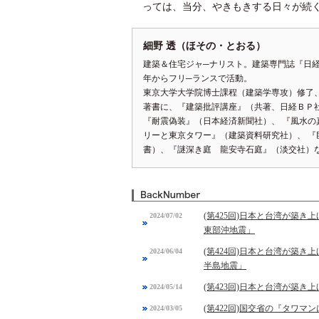
っては、当分、やきもきする日々が続
細野 透（ほその・とおる）
建築＆住宅ジャ─ナリスト。建築専門誌『日
年からフリ─ランスで活動。
東京大学大学院博士課程（建築学専攻）修了
著書に、『建築批評講座』（共著、日経ＢＰ
『耐震偽装』（日本経済新聞社）、 『風水
リーと東京タワー』（建築資料研究社）、 
書）、『謎深き庭 龍安寺石庭』（淡交社）
(第425回)日本と台湾が築
2024/07/02
東部沖地震」
(第424回)日本と台湾が築き
2024/06/04
半島地震」
(第423回)日本と台湾が築
2024/05/14
(第422回)国交省の『タワマ
2024/03/05