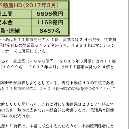
上高はＮＴＴ都市開発の３.１倍、資本金は２.４倍だが、従業員
村不動産ＨＤの従業員６４５７名のうち、４８６４名はマンション
ートナーズに所属している。
ると、売上高（４０９０億円──２０１５年３月期）はＮＴＴ都
（１８９９名──２０１７年４月）はＮＴＴ都市開発の２.４倍と
本郵政が買収しようとしている、野村不動産ＨＤの中核である
ＮＴＴ都市開発の２.２～２.４倍程度の規模を持つ会社というこ
約５０００局だった。これに対して郵便局は２０１７年時点で
地の良さ、敷地の広さなどを総合的に考慮すると、電話局と郵便
らが高いのだろうか。
産ＨＤ買収は、本当に成立するのだろうか。不動産関係者にと