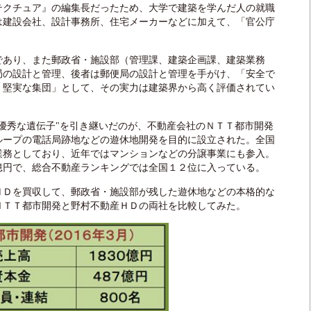
クチュア』の編集長だったため、大学で建築を学んだ人の就職
は建設会社、設計事務所、住宅メーカーなどに加えて、「官公庁
あり、また郵政省・施設部（管理課、建築企画課、建築業務
局の設計と管理、後者は郵便局の設計と管理を手がけ、「安全で
、堅実な集団」として、その実力は建築界から高く評価されてい
優秀な遺伝子"を引き継いだのが、不動産会社のＮＴＴ都市開発
ループの電話局跡地などの遊休地開発を目的に設立された。全国
業務としており、近年ではマンションなどの分譲事業にも参入。
億円で、総合不動産ランキングでは全国１２位に入っている。
Ｄを買収して、郵政省・施設部が残した遊休地などの本格的な
ＮＴＴ都市開発と野村不動産ＨＤの両社を比較してみた。