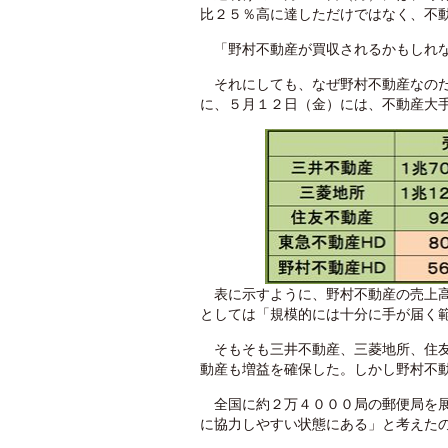
比２５％高に達しただけではなく、不
「野村不動産が買収されるかもしれな
それにしても、なぜ野村不動産なのだ
に、５月１２日（金）には、不動産大
表に示すように、野村不動産の売上高
としては「規模的には十分に手が届く
そもそも三井不動産、三菱地所、住友
動産も増益を確保した。しかし野村不
全国に約２万４０００局の郵便局を展
に協力しやすい状態にある」と考えた