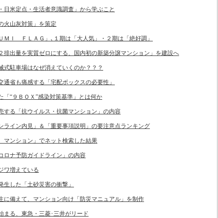
ロナ・日米定点・生活者意識調査」から学ぶこと
山の火山灰対策」を策定
ＡＲＵＭＩ ＦＬＡＧ」､１期は「大人気」・２期は「絶好調」
ＣＯ２排出量を実質ゼロにする、国内初の新築分譲マンション」を建設へ
の機械式駐車場はなぜ消えていくのか？？？
国土交通省も痛感する「宅配ボックスの必要性」
した「“９ＢＯＸ”感染対策基準」とは何か
が販売する「抗ウイルス・抗菌マンション」の内容
「オンライン内見」＆「重要事項説明」の要注意点ランキング
住宅、マンション」でネット検索した結果
業のコロナ予防ガイドライン」の内容
ワジワ増えている
区で発生した「土砂災害の衝撃」
災害発生に備えて、マンション向け「防災マニュアル」を制作
」始まる、東急・三菱･三井がリード