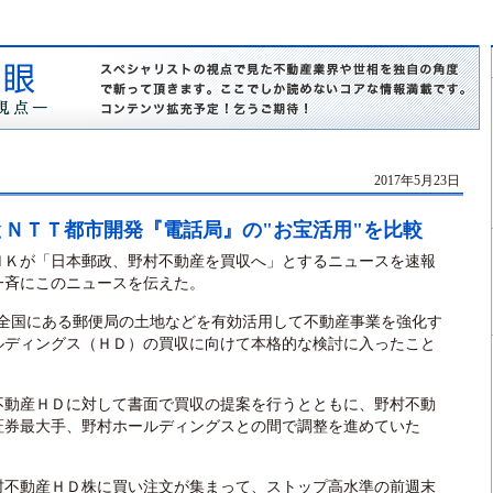
2017年5月23日
ＮＴＴ都市開発『電話局』の"お宝活用"を比較
Ｋが「日本郵政、野村不動産を買収へ」とするニュースを速報
一斉にこのニュースを伝えた。
全国にある郵便局の土地などを有効活用して不動産事業を強化す
ルディングス（ＨＤ）の買収に向けて本格的な検討に入ったこと
動産ＨＤに対して書面で買収の提案を行うとともに、野村不動
証券最大手、野村ホールディングスとの間で調整を進めていた
不動産ＨＤ株に買い注文が集まって、ストップ高水準の前週末