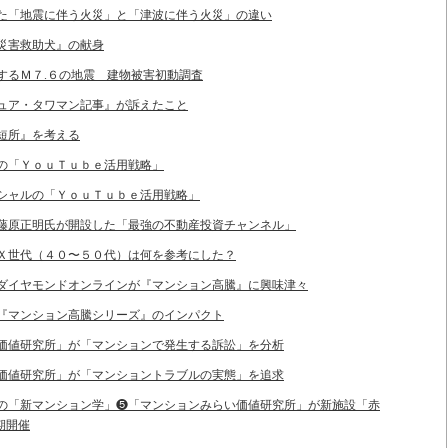
された「地震に伴う火災」と「津波に伴う火災」の違い
る災害救助犬』の献身
とするＭ７.６の地震 建物被害初動調査
クチュア・タワマン記事』が訴えたこと
と短所』を考える
ンスの「ＹｏｕＴｕｂｅ活用戦略」
デンシャルの「ＹｏｕＴｕｂｅ活用戦略」
バー藤原正明氏が開設した「最強の不動産投資チャンネル」
時、Ｘ世代（４０〜５０代）は何を参考にした？
聞、ダイヤモンドオンラインが『マンション高騰』に興味津々
連載『マンション高騰シリーズ』のインパクト
らい価値研究所」が「マンションで発生する訴訟」を分析
らい価値研究所」が「マンショントラブルの実態」を追求
ープの「新マンション学」❺「マンションみらい価値研究所」が新施設「赤
期開催