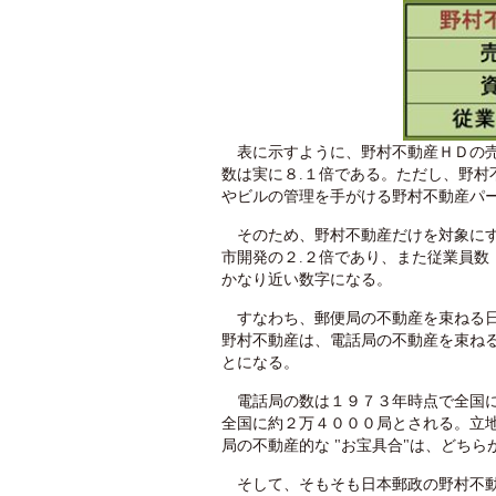
表に示すように、野村不動産ＨＤの売
数は実に８.１倍である。ただし、野
やビルの管理を手がける野村不動産パ
そのため、野村不動産だけを対象にす
市開発の２.２倍であり、また従業員数
かなり近い数字になる。
すなわち、郵便局の不動産を束ねる日
野村不動産は、電話局の不動産を束ねる
とになる。
電話局の数は１９７３年時点で全国に
全国に約２万４０００局とされる。立
局の不動産的な "お宝具合"は、どち
そして、そもそも日本郵政の野村不動