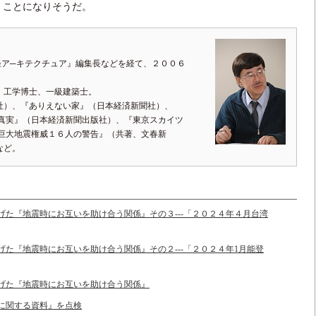
くことになりそうだ。
経ア─キテクチュア』編集長などを経て、２００６
、工学博士、一級建築士。
社）、『ありえない家』（日本経済新聞社）、
の真実』（日本経済新聞出版社）、『東京スカイツ
『巨大地震権威１６人の警告』（共著、文春新
など。
き上げた『地震時にお互いを助け合う関係』その３---「２０２４年４月台湾
上げた『地震時にお互いを助け合う関係』その２---「２０２４年1月能登
き上げた『地震時にお互いを助け合う関係』
ンに関する資料』を点検