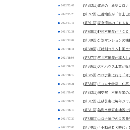
(第393回)電通の「新型コ
2022/02/08
(第392回)三菱地所が「富士
2022/01/25
(第391回)東京湾岸の「Ｈ
2022/01/11
(第390回)野村不動産が「
2021/12/21
(第389回)分譲マンション
2021/12/07
(第388回)【特別コラム】
2021/11/30
(第387回)三井不動産が導入
2021/11/09
(第386回)大和ハウス工業
2021/10/26
(第385回)コロナ期に行う
2021/10/12
(第384回)「コロナ特需、
2021/09/21
(第383回)国交省「不動産
2021/09/07
(第382回)土砂災害は毎年ジ
2021/08/24
(第381回)熱海市伊豆山地
2021/08/10
(第380回)コロナ禍での
2021/07/20
(第379回)「不動産ＤＸ時代
2021/07/06