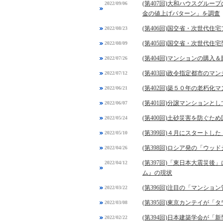
(第407回)大和ハウスグル
2022/09/06
金の値上げパターン」を調査
(第406回)国交省・次世代
2022/08/23
(第405回)国交省・次世代
2022/08/09
(第404回)マンションの購
2022/07/26
(第403回)政令指定都市の
2022/07/12
(第402回)築５０年の老朽
2022/06/21
(第401回)分譲マンション
2022/06/07
(第400回)土砂災害を防ぐ
2022/05/24
(第399回)４月にスタート
2022/05/10
(第398回)ロシア発の「ウ
2022/04/26
(第397回)「東日本大震災
2022/04/12
ム』の現状
(第396回)注目の「マンシ
2022/03/22
(第395回)東京カンテイが
2022/03/08
(第394回)日本建築学会が
2022/02/22