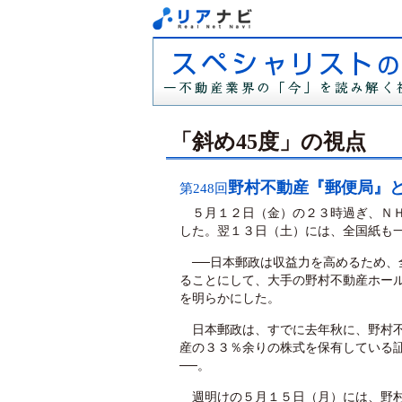
「斜め45度」の視点
野村不動産『郵便局』と
第248回
５月１２日（金）の２３時過ぎ、ＮＨ
した。翌１３日（土）には、全国紙も
──日本郵政は収益力を高めるため、
ることにして、大手の野村不動産ホー
を明らかにした。
日本郵政は、すでに去年秋に、野村不
産の３３％余りの株式を保有している
──。
週明けの５月１５日（月）には、野村