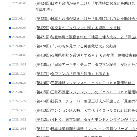
(第424回)日本と台湾が築き上げた『地震時にお互いを助け合
2024/06/04
半島地震」
(第423回)日本と台湾が築き上げた『地震時にお互いを助け合
2024/05/14
(第422回)国交省の『タワマンに関する資料』を点検
2024/03/05
(第421回)能登半島で観察された「地震に伴う火災」と「津
2024/02/06
(第420回)『いのちを見つける災害救助犬』の献身
2024/01/23
(第419回)石川県能登を震源とするＭ７.６の地震 建物被害
2024/01/09
(第418回)『日経アーキテクチュア・タワマン記事』が訴えた
2023/11/28
(第417回)タワマンの『長所と短所』を考える
2023/10/24
(第416回)三菱地所レジデンスの「ＹｏｕＴｕｂｅ活用戦略」
2023/01/24
(第415回)三井不動産レジデンシャルの「ＹｏｕＴｕｂｅ活用
2023/01/10
(第414回)社長ユーチューバー藤原正明氏が開設した「最強
2022/12/27
(第413回)マンション購入時、Ｘ世代（４０〜５０代）は何を
2022/12/13
(第412回)ＮＨＫ、東京新聞、ダイヤモンドオンラインが『
2022/11/22
(第411回)日本経済新聞の連載『マンション高騰シリーズ』の
2022/11/08