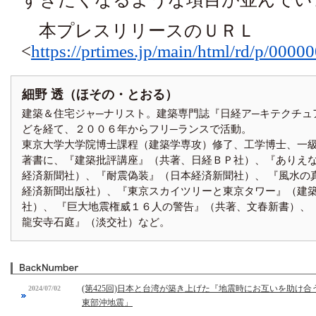
本プレスリリースのＵＲＬ
<
https://prtimes.jp/main/html/rd/p/000
細野 透（ほその・とおる）
建築＆住宅ジャ─ナリスト。建築専門誌『日経ア─キテクチュ
どを経て、２００６年からフリ─ランスで活動。
東京大学大学院博士課程（建築学専攻）修了、工学博士、一
著書に、『建築批評講座』（共著、日経ＢＰ社）、『ありえ
経済新聞社）、『耐震偽装』（日本経済新聞社）、 『風水の
経済新聞出版社）、『東京スカイツリーと東京タワー』（建
社）、 『巨大地震権威１６人の警告』（共著、文春新書）
龍安寺石庭』（淡交社）など。
(第425回)日本と台湾が築き上げた『地震時にお互いを助け合
2024/07/02
東部沖地震」