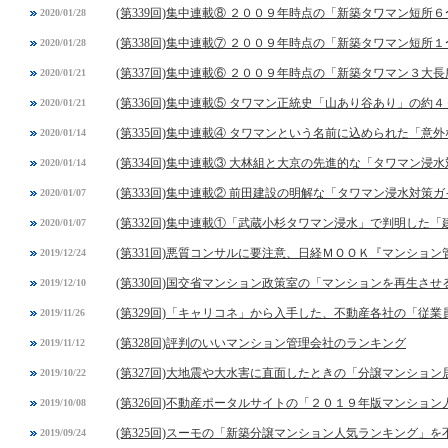
(第339回)集中連載⑧ ２００９年時点の「新築タワマン短所
2020/01/28
(第338回)集中連載⑦ ２００９年時点の「新築タワマン短所
2020/01/28
(第337回)集中連載⑥ ２００９年時点の「新築タワマン３大長
2020/01/21
(第336回)集中連載⑤ タワマン正統史「山あり谷あり」の約４
2020/01/21
(第335回)集中連載④ タワマンという名前に込められた「意
2020/01/14
(第334回)集中連載③ 大林組と大京の先進的な「タワマン浸
2020/01/14
(第333回)集中連載② 前田建設の明解な「タワマン浸水対策
2020/01/07
(第332回)集中連載①「武蔵小杉タワマン浸水」で判明した
2020/01/07
(第331回)悪質コンサルに要注意、日経ＭＯＯＫ『マンショ
2019/12/24
(第330回)国交省マンション政策室の「マンションを再生させ
2019/12/10
(第329回)「キャリコネ」から入手した、不動産各社の「従
2019/11/26
(第328回)評判のいいマンション管理会社のランキング
2019/11/12
(第327回)大地震や大水害に直面したときの「分譲マンショ
2019/10/22
(第326回)不動産ポータルサイトの「２０１９年版マンショ
2019/10/08
(第325回)スーモの「新築分譲マンション人気ランキング」
2019/09/24