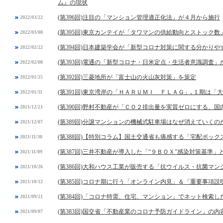
ム』の現状
(第396回)注目の「マンション管理適正化法」が４月から施行
2022/03/22
(第395回)東京カンテイが「タワマンの供給動向とストック数
2022/03/08
(第394回)日本建築学会が「新型コロナ対策に関する分かりや
2022/02/22
(第393回)電通の「新型コロナ・日米定点・生活者意識調査」
2022/02/08
(第392回)三菱地所が「富士山の火山灰対策」を策定
2022/01/25
(第391回)東京湾岸の「ＨＡＲＵＭＩ ＦＬＡＧ」､１期は
2022/01/11
(第390回)野村不動産が「ＣＯ２排出量を実質ゼロにする、
2021/12/21
(第389回)分譲マンションの機械式駐車場はなぜ消えていくの
2021/12/07
(第388回)【特別コラム】国土交通省も痛感する「宅配ボック
2021/11/30
(第387回)三井不動産が導入した「“９ＢＯＸ”感染対策基準」
2021/11/09
(第386回)大和ハウス工業が販売する「抗ウイルス・抗菌マ
2021/10/26
(第385回)コロナ期に行う「オンライン内見」＆「重要事項
2021/10/12
(第384回)「コロナ特需、住宅、マンション」でネット検索し
2021/09/21
(第383回)国交省「不動産業のコロナ予防ガイドライン」の内
2021/09/07