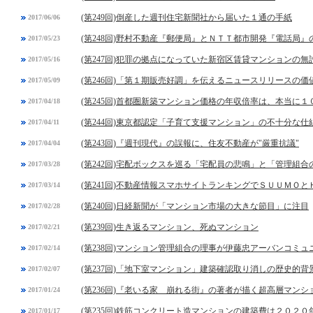
(第249回)倒産した週刊住宅新聞社から届いた１通の手紙
2017/06/06
(第248回)野村不動産『郵便局』とＮＴＴ都市開発『電話局』
2017/05/23
(第247回)犯罪の拠点になっていた新宿区賃貸マンションの無
2017/05/16
(第246回)「第１期販売好調」を伝えるニュースリリースの価
2017/05/09
(第245回)首都圏新築マンション価格の年収倍率は、本当に
2017/04/18
(第244回)東京都認定「子育て支援マンション」の不十分な仕
2017/04/11
(第243回)『週刊現代』の誤報に、住友不動産が"厳重抗議"
2017/04/04
(第242回)宅配ボックスを巡る「宅配員の悲鳴」と「管理組合
2017/03/28
(第241回)不動産情報スマホサイトランキングでＳＵＵＭＯと
2017/03/14
(第240回)日経新聞が「マンション市場の大きな節目」に注目
2017/02/28
(第239回)生き返るマンション、死ぬマンション
2017/02/21
(第238回)マンション管理組合の理事が伊藤忠アーバンコミ
2017/02/14
(第237回)「地下室マンション」建築確認取り消しの歴史的背
2017/02/07
(第236回)『老いる家 崩れる街』の著者が描く超高層マンシ
2017/01/24
(第235回)鉄筋コンクリート造マンションの建築費は２０２
2017/01/17