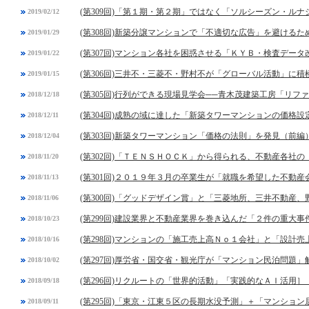
(第309回)「第１期・第２期」ではなく「ソルシーズン・ル
2019/02/12
(第308回)新築分譲マンションで「不適切な広告」を避ける
2019/01/29
(第307回)マンション各社を困惑させる「ＫＹＢ・検査デー
2019/01/22
(第306回)三井不・三菱不・野村不が「グローバル活動」に積
2019/01/15
(第305回)行列ができる現場見学会──青木茂建築工房「リフ
2018/12/18
(第304回)成熟の域に達した「新築タワーマンションの価格設
2018/12/11
(第303回)新築タワーマンション「価格の法則」を発見（前編
2018/12/04
(第302回)「ＴＥＮＳＨＯＣＫ」から得られる、不動産各社
2018/11/20
(第301回)２０１９年３月の卒業生が「就職を希望した不動
2018/11/13
(第300回)「グッドデザイン賞」と「三菱地所、三井不動産
2018/11/06
(第299回)建設業界と不動産業界を巻き込んだ「２件の重大事
2018/10/23
(第298回)マンションの「施工売上高Ｎｏ１会社」と「設計
2018/10/16
(第297回)厚労省・国交省・観光庁が「マンション民泊問題」
2018/10/02
(第296回)リクルートの「世界的活動」「実践的なＡＩ活用］
2018/09/18
(第295回)「東京・江東５区の長期水没予測」＋「マンショ
2018/09/11