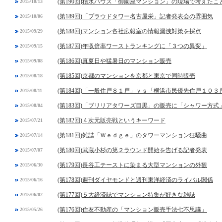
(第190回)積水ハウス「御園座マンション」の現場で考えたこ
2015/10/13
(第189回)「プラウドタワー名古屋栄」記者発表会の雰囲気
2015/10/06
(第188回)マンション各社広報室の情報漏洩対策を採点
2015/09/29
(第187回)年収倍率ワーストランキングに「３つの異変」
2015/09/15
(第186回)真夏日や猛暑日のマンション販売
2015/09/08
(第185回)京都のマンションを京都と東京で同時販売
2015/08/18
(第184回)「一般住戸８１戸」ｖｓ「横浜市民優先住戸１０３
2015/08/11
(第183回)「ブリリアタワーズ目黒」の販売に「シャワー方式
2015/08/04
(第182回)４次元販売戦というキーワード
2015/07/21
(第181回)雑誌「Ｗｅｄｇｅ」のタワーマンション狂騒曲
2015/07/14
(第180回)武蔵小杉の第２ラウンド開始を告げる記者発表
2015/07/07
(第179回)長谷工テーストに染まる大型マンションの外観
2015/06/30
(第178回)週刊ダイヤモンドと週刊東洋経済のライバル関係
2015/06/16
(第177回)５大経済誌でマンション特集が好きな雑誌
2015/06/02
(第176回)住友不動産の「マンション販売手法七不思議」
2015/05/26