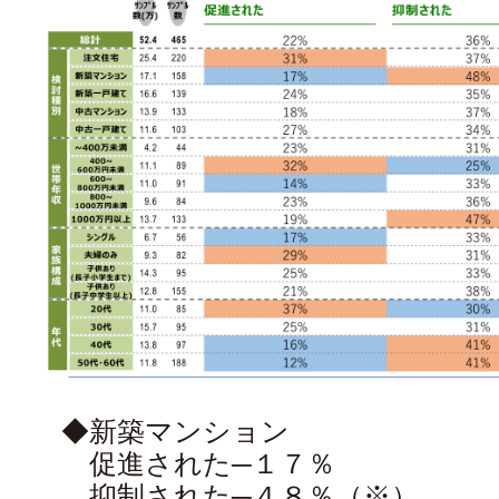
◆新築マンション
促進された─１７％
抑制された─４８％（※）