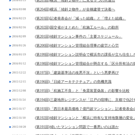
(第205回)横浜「傾斜２物件」に見る５つの共通点
2016/03/15
(第204回)横浜「傾斜２物件」が全棟建替で決着へ
2016/03/08
(第203回)記者発表会が「減った組織」と「増えた組織」
2016/02/23
(第202回)国交省がまとめた「杭施工ルール」の勘所
2016/02/16
(第201回)傾斜マンション事件の「主要スケジュール」
2016/02/09
(第200回)傾斜マンション管理組合理事の疲労と心労
2016/01/26
(第199回)傾斜マンション説明会で横浜市の課長が立ち往生し
2016/01/19
(第198回)傾斜マンション管理組合が懸念する「区分所有法
2016/01/12
(第197回)「建築基準法の改悪不況」という悪夢再び
2015/12/22
(第196回)『日経アーキテクチュア』の危機意識
2015/12/15
(第195回)「杭施工不良」と「免震装置偽装」の影響を比較
2015/12/08
(第194回)三菱地所レジデンスが「江戸の喧嘩に、京都で仇討
2015/11/24
(第193回)「西日本最高価格７億円超マンション」記者発表会
2015/11/17
(第192回)傾斜マンションと「横浜に特有な支持地盤層の変化
2015/11/10
(第191回)傾いたマンション問題で一番悪いのは誰か
2015/10/20