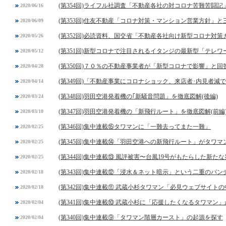
(第354回)ライフル社調査「不動産各社の対コロナ苦難苦闘記
2020/06/16
(第353回)住友不動産「コロナ対策・マンション営業方針」
2020/06/09
(第352回)必読資料、国交省「不動産各社向け新型コロナ対
2020/05/26
(第351回)新型コロナで注目されるイタンジの最新型「テレ
2020/05/12
(第350回)７０％の不動産事業者が「新型コロナで影響」と
2020/04/28
(第349回)「不動産事業にコロナショック、来店者･内見者減
2020/04/14
(第348回)羽田空港発着機の｢新騒音問題」を徹底図解(後編)
2020/03/24
(第347回)羽田空港発着機の「新飛行ルート」を徹底図解(前編
2020/03/10
(第346回)集中連載⑮タワマンに「一難去ってまた一難」
2020/02/25
(第345回)集中連載⑭「羽田空港への新飛行ルート」がタワ
2020/02/25
(第344回)集中連載⑬ 風評被害〜台風19号がもたらした新た
2020/02/25
(第343回)集中連載⑫「浸水＆ネット暗示」という二重のパン
2020/02/18
(第342回)集中連載⑪ 武蔵小杉タワマン「必見ウェブサイト
2020/02/18
(第341回)集中連載⑩ 武蔵小杉に「応援したくなるタワマン
2020/02/04
(第340回)集中連載⑨「タワマン階層カースト」の起源を探す
2020/02/04