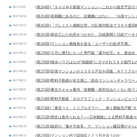
(第264回)『ＳＵＵＭＯ新築マンション---これから販売予
2017/11/07
(第263回)首都圏にあるのに、近畿圏にはない、「分譲マン
2017/10/24
(第262回)「プレミスト湘南辻堂」の記者内覧会で３６０度
2017/10/17
(第261回)長谷工にため息をつかせた、日経新聞と日経アー
2017/10/10
(第260回)マンション価格表を巡る「ユーザーの欲求不満」
2017/09/19
(第259回)５月に廃刊になった専門紙『週刊住宅』を、新会
2017/09/12
(第258回)積水ハウスはなぜ"地面師"にダマされて６３億円
2017/09/05
(第257回)定借マンションが１０００戸台を回復、ＮＴＴグ
2017/08/29
(第256回)野村不動産が名古屋に「総合マンションギャラリ
2017/08/15
(第255回)東京Ｄｅｅｐ案内「首都圏・絶対住みたくない街
2017/08/01
(第254回)野村不動産「ホログラフィック・マンションビュー
2017/07/25
(第253回)「東京ベイ トリプルタワー」、第１期販売戸数"９
2017/07/11
(第252回)歴史は夜作られる？──日本郵政による野村不動産
2017/06/27
(第251回)政府の「働き方改革」で、マンション建設費がさら
2017/06/20
(第250回)マンション内で認知症とどう付き合うのか
2017/06/13