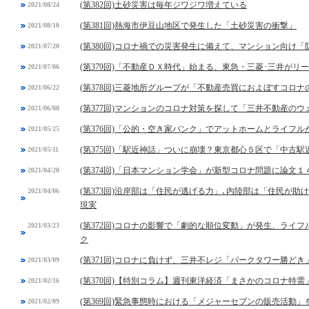
(第382回)土砂災害は毎年ジワジワ増えている
2021/08/24
(第381回)熱海市伊豆山地区で発生した「土砂災害の衝撃」
2021/08/10
(第380回)コロナ禍での災害発生に備えて、マンション向け
2021/07/20
(第379回)「不動産ＤＸ時代」始まる、東急・三菱･三井がリ
2021/07/06
(第378回)三菱地所グループが「不動産売買におよぼすコロ
2021/06/22
(第377回)マンションのコロナ対策を探して「三井不動産の
2021/06/08
(第376回)「公的・空き家バンク」でアットホームとライフ
2021/05/25
(第375回)「駅近神話」ついに崩壊？東京都心５区で「中古
2021/05/11
(第374回)「日本マンション学会」が新型コロナ問題に論文１
2021/04/20
(第373回)沿岸部は「住民が逃げる力」､内陸部は「住民が
2021/04/06
現実
(第372回)コロナの影響で「劇的な順位変動」が発生、ライ
2021/03/23
ク
(第371回)コロナに負けず、三井不レジ「パークタワー勝ど
2021/03/09
(第370回)【特別コラム】週刊東洋経済「まさかのコロナ特
2021/02/16
(第369回)緊急事態時における「メジャーセブンの販売活動」
2021/02/09