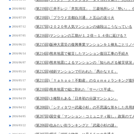
(第219回)三井不レジ「意気消沈」、三菱地所レジ「勢い」
2016/08/02
(第218回)「プラウド京都白川通」と五山の送り火
2016/07/19
(第217回)２０２０年人気マンションの値段はこうなっている
2016/07/12
(第216回)マンションの工期が１.２倍～１.４倍に延びる？
2016/07/05
(第215回)阪神大震災の復興事業マンションを１棟丸ごとリノ
2016/06/21
(第214回)熊本地震で被災したマンション復旧工事の手続き
2016/06/14
(第213回)熊本地震によるマンションの「知られざる被災状況
2016/06/07
(第212回)傾斜マンションで行われた「愚かなＶＥ」
2016/05/24
(第211回)「Ｙａｈｏｏ！不動産」のＧｏｍｅｚランキング復
2016/05/17
(第210回)熊本地震で縦に割れた「サーパス平成」
2016/05/10
(第209回)３種類もある「日本初の分譲マンション」
2016/04/19
(第208回)「シティタワー武蔵小杉」の不思議な形をした共用
2016/04/12
(第207回)国交省「マンション・コミュニティ殺し」政策のて
2016/04/05
(第206回)住みたい街ランキングと「武蔵小杉の謎」
2016/03/22