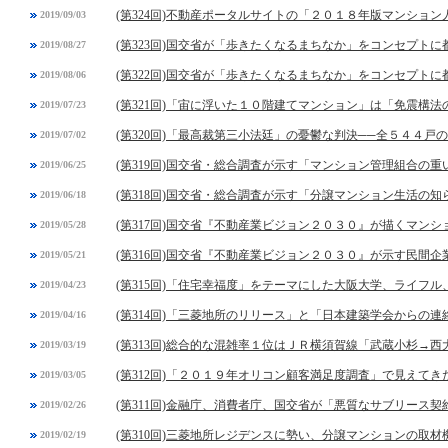
(第324回)不動産ポータルサイトの「２０１８年版マンショ
2019/09/03
(第323回)国交省が「歩きたくなるまちなか」をコンセプト
2019/08/27
(第322回)国交省が「歩きたくなるまちなか」をコンセプト
2019/08/06
(第321回)「宙に浮いた１０階建てマンション」は「免震構法
2019/07/23
(第320回)「最高裁第三小法廷」の憂鬱な判決──全５４４戸
2019/07/02
(第319回)国交省・総合調査が示す「マンション管理組合の
2019/06/25
(第318回)国交省・総合調査が示す「分譲マンション生活の
2019/06/18
(第317回)国交省『不動産業ビジョン２０３０』が描くマン
2019/05/28
(第316回)国交省『不動産業ビジョン２０３０』が示す民間
2019/05/21
(第315回)「住宅幸福度」をテーマにした大阪大学、ライフ
2019/04/23
(第314回)「三菱地所のリリース」と「日本建築学会からの連
2019/04/16
(第313回)総合的な混雑率１位はＪＲ横須賀線「武蔵小杉→西
2019/03/19
(第312回)「２０１９年オリコン顧客満足度調査」で見えてき
2019/03/05
(第311回)金融庁、消費者庁、国交省が「悪質なサブリース契
2019/02/26
(第310回)三菱地所レジデンスに勢い、分譲マンションの取
2019/02/19