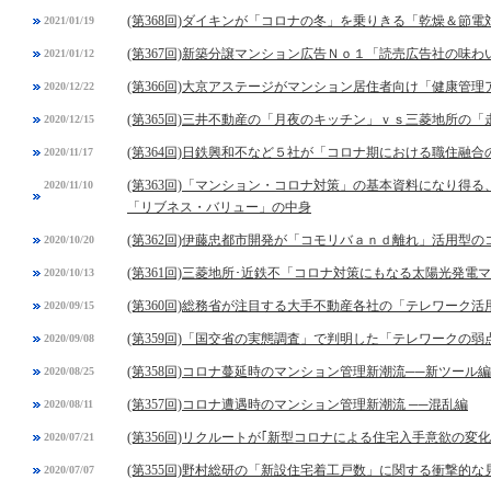
(第368回)ダイキンが「コロナの冬」を乗りきる「乾燥＆節電
2021/01/19
(第367回)新築分譲マンション広告Ｎｏ１「読売広告社の味
2021/01/12
(第366回)大京アステージがマンション居住者向け「健康管
2020/12/22
(第365回)三井不動産の「月夜のキッチン」ｖｓ三菱地所の「
2020/12/15
(第364回)日鉄興和不など５社が「コロナ期における職住融
2020/11/17
(第363回)「マンション・コロナ対策」の基本資料になり得
2020/11/10
「リブネス・バリュー」の中身
(第362回)伊藤忠都市開発が「コモリバａｎｄ離れ」活用型
2020/10/20
(第361回)三菱地所･近鉄不「コロナ対策にもなる太陽光発電
2020/10/13
(第360回)総務省が注目する大手不動産各社の「テレワーク活
2020/09/15
(第359回)「国交省の実態調査」で判明した「テレワークの弱
2020/09/08
(第358回)コロナ蔓延時のマンション管理新潮流──新ツール編
2020/08/25
(第357回)コロナ遭遇時のマンション管理新潮流 ──混乱編
2020/08/11
(第356回)リクルートが｢新型コロナによる住宅入手意欲の変
2020/07/21
(第355回)野村総研の「新設住宅着工戸数」に関する衝撃的な
2020/07/07