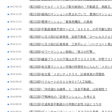
(第234回)ドナルド・トランプ新大統領の「不動産王、倒産
2017/01/10
(第233回)築地のマンションが恵まれていて、豊洲のマンシ
2016/12/20
(第232回)豊洲マンション「暴落危機説」の真相
2016/12/13
(第231回)不動産価格予測サービス「ＧＥＥＯ」の不可解な部
2016/12/06
(第230回)１日３回の記者発表 近鉄不動産「ローレルスク
2016/11/29
(第229回)１日３回の記者発表 三井不レジ「パークコート青
2016/11/15
(第228回)タワーマンション節税に「第２の打撃」
2016/11/01
(第227回)建築プライスの下落は大手で２０２０年、中堅で２
2016/10/18
(第226回)名古屋マンション市場の特異性をにらんだ「メガ
2016/10/11
(第225回)名古屋「メガシティテラス」記者発表の雰囲気
2016/10/04
(第224回)リクルートのＳＵＵＭＯと｢人工知能」
2016/09/20
(第223回)「沖式儲かる確率」と「住友不動産」は好相性？
2016/09/13
(第222回)下鴨神社の「定借マンション」を考える
2016/09/06
(第221回)大成有楽不動産が小学館の女性３誌とコラボ
2016/08/30
(第220回)ヴィンテージマンション「タマゴの５条件、大人の
2016/08/16