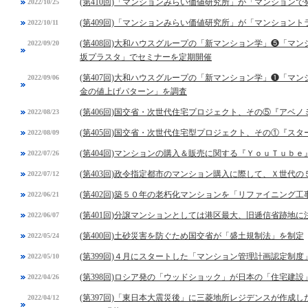
(第410回)「マンションみらい価値研究所」が「マンション
2022/10/25
(第409回)「マンションみらい価値研究所」が「マンション
2022/10/11
(第408回)大和ハウスグループの「新マンション学」❺「マ
2022/09/20
坂プラスタ」でセミナーを定期開催
(第407回)大和ハウスグループの「新マンション学」❶「マ
2022/09/06
金の値上げパターン」を調査
(第406回)国交省・次世代住宅プロジェクト、その⑤『アベ
2022/08/23
(第405回)国交省・次世代住宅型プロジェクト、その①『スタ
2022/08/09
(第404回)マンションの購入＆販売に関する『ＹｏｕＴｕｂ
2022/07/26
(第403回)政令指定都市のマンション購入に際して、Ｘ世代
2022/07/12
(第402回)築５０年の老朽化マンションを「リファイニング工
2022/06/21
(第401回)分譲マンションとしては港区最大、旧逓信省跡地
2022/06/07
(第400回)土砂災害を防ぐため国交省が「盛土規制法」を制定
2022/05/24
(第399回)４月にスタートした「マンション管理計画認定制
2022/05/10
(第398回)ロシア発の「ウッドショック」が日本の「住宅建設
2022/04/26
(第397回)「東日本大震災後」に三菱地所レジデンスが作成
2022/04/12