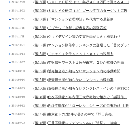
(第160回)ＳＵＵＭＯ研究（中）年収４００万円で買える４
2014/12/09
(第159回)ＳＵＵＭＯ研究（上）ゴール不在のターゲット広告
2014/12/02
(第158回)「マンション管理神話」を代表する最新例
2014/11/25
(第157回)「プラウド京都」記者発表の質疑応答
2014/11/18
(第156回)グッドデザイン賞の受賞理由が大きく様変わり
2014/11/11
(第155回)マンション騰落率ランキングに登場した「昔のブラ
2014/10/21
(第154回)「モチイエ女子ｐｒｏｊｅｃｔ」の説得力
2014/10/14
(第153回)年収倍率ワースト１位が東京、２位が京都の理由
2014/10/07
(第152回)販売担当者が知らないマンション内の移動時間
2014/09/30
(第151回)販売担当者が知らないマンションの収納率
2014/09/16
(第150回)販売担当者が知らないタンクレストイレの「深刻な
2014/09/09
(第149回)住友不動産が名古屋三大邸宅地で相次ぐ「話題作」
2014/08/19
(第148回)近鉄不動産が「ローレル」シリーズの目玉2物件を
2014/08/12
(第147回)東京都下の2物件が暑さの中で「即日完売」
2014/08/05
(第146回)三井不動産レジデンシャルの「追撃」（後編）
2014/07/22