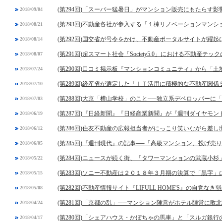
(第294回)「スーパー猛暑日」がマンション販売にもたらす影
2018/09/04
(第293回)不動産各社が参入する「１棟リノベーションマンシ
2018/08/21
(第292回)国交省が号令をかけ、不動産ポータルサイトが躍起
2018/08/14
(第291回)超スマート社会「Society5.0」における不動産テッ
2018/08/07
(第290回)口コミ掲示板『マンションコミュニティ』から「
2018/07/24
(第289回)経産省が選定した「ＩＴ活用に積極的な不動産関係
2018/07/10
(第288回)大京「横山学校」のこと──独立系デベロッパーに
2018/07/03
(第287回)『日経新聞』『日経産業新聞』が『週刊ダイヤモ
2018/06/19
(第286回)住友不動産の広報担当者がにっこり笑いながら差し
2018/06/12
(第285回)『週刊現代』の記事──「高級マンション、投げ
2018/06/05
(第284回)ニュースが続く街、「タワーマンションの武蔵小杉
2018/05/22
(第283回)ソニー不動産は２０１８年３月期の決算で「黒字
2018/05/15
(第282回)不動産情報サイト『LIFULL HOME'S』の自覚なき
2018/05/08
(第281回)「京都の乱」──マンション陣営がホテル陣営に敗北
2018/04/24
(第280回)「シェアハウス・かぼちゃの馬車」と「スルガ銀
2018/04/17