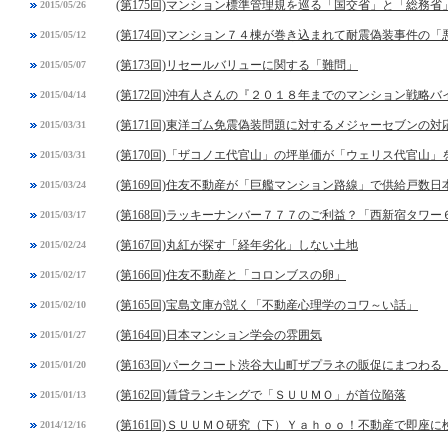
(第175回)マンション標準管理規を巡る「国交省」と「総務省
2015/05/26
(第174回)マンション７４棟が巻き込まれて耐震偽装事件の「
2015/05/12
(第173回)リセールバリューに関する「難問」
2015/05/07
(第172回)沖有人さんの『２０１８年までのマンション戦略バ
2015/04/14
(第171回)東洋ゴム免震偽装問題に対するメジャーセブンの対
2015/03/31
(第170回)「ザコノエ代官山」の坪単価が「ウェリス代官山
2015/03/31
(第169回)住友不動産が「巨艦マンション路線」で供給戸数日
2015/03/24
(第168回)ラッキーナンバー７７７のご利益？「西新宿タワ
2015/03/17
(第167回)丸紅が探す「経年劣化」しない土地
2015/02/24
(第166回)住友不動産と「コロンブスの卵」
2015/02/17
(第165回)宝島文庫が説く「不動産心理学のコワ～い話」
2015/02/10
(第164回)日本マンション学会の雰囲気
2015/01/27
(第163回)パークコート渋谷大山町ザプラネの販促にまつわる
2015/01/20
(第162回)賃貸ランキングで「ＳＵＵＭＯ」が首位陥落
2015/01/13
(第161回)ＳＵＵＭＯ研究（下）Ｙａｈｏｏ！不動産で即座に
2014/12/16