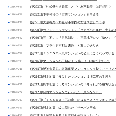
(第223回)「沖式儲かる確率」と「住友不動産」は好相性？
2016/09/13
(第222回)下鴨神社の「定借マンション」を考える
2016/09/06
(第221回)大成有楽不動産が小学館の女性３誌とコラボ
2016/08/30
(第220回)ヴィンテージマンション「タマゴの５条件、大人の
2016/08/16
(第219回)三井不レジ「意気消沈」、三菱地所レジ「勢い」
2016/08/02
(第218回)「プラウド京都白川通」と五山の送り火
2016/07/19
(第217回)２０２０年人気マンションの値段はこうなっている
2016/07/12
(第216回)マンションの工期が１.２倍～１.４倍に延びる？
2016/07/05
(第215回)阪神大震災の復興事業マンションを１棟丸ごとリノ
2016/06/21
(第214回)熊本地震で被災したマンション復旧工事の手続き
2016/06/14
(第213回)熊本地震によるマンションの「知られざる被災状況
2016/06/07
(第212回)傾斜マンションで行われた「愚かなＶＥ」
2016/05/24
(第211回)「Ｙａｈｏｏ！不動産」のＧｏｍｅｚランキング復
2016/05/17
(第210回)熊本地震で縦に割れた「サーパス平成」
2016/05/10
(第209回)３種類もある「日本初の分譲マンション」
2016/04/19