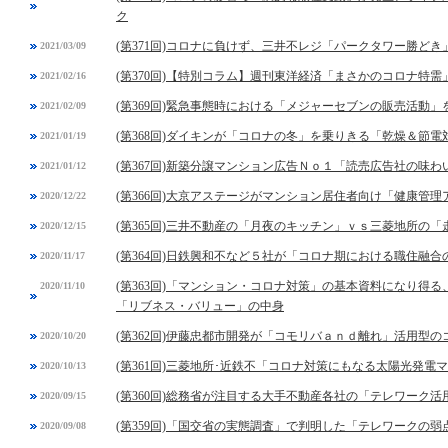
ク
(第371回)コロナに負けず、三井不レジ「パークタワー勝ど
2021/03/09
(第370回)【特別コラム】週刊東洋経済「まさかのコロナ特
2021/02/16
(第369回)緊急事態時における「メジャーセブンの販売活動」
2021/02/09
(第368回)ダイキンが「コロナの冬」を乗りきる「乾燥＆節電
2021/01/19
(第367回)新築分譲マンション広告Ｎｏ１「読売広告社の味
2021/01/12
(第366回)大京アステージがマンション居住者向け「健康管
2020/12/22
(第365回)三井不動産の「月夜のキッチン」ｖｓ三菱地所の「
2020/12/15
(第364回)日鉄興和不など５社が「コロナ期における職住融
2020/11/17
(第363回)「マンション・コロナ対策」の基本資料になり得
2020/11/10
「リブネス・バリュー」の中身
(第362回)伊藤忠都市開発が「コモリバａｎｄ離れ」活用型
2020/10/20
(第361回)三菱地所･近鉄不「コロナ対策にもなる太陽光発電
2020/10/13
(第360回)総務省が注目する大手不動産各社の「テレワーク活
2020/09/15
(第359回)「国交省の実態調査」で判明した「テレワークの弱
2020/09/08