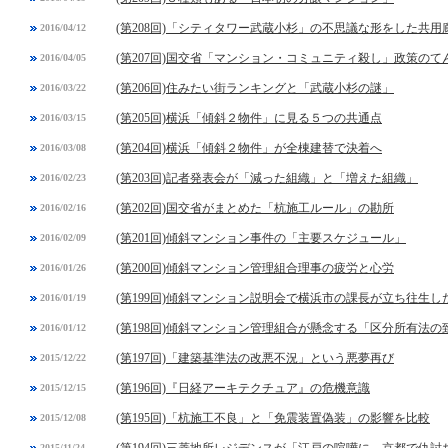
(第208回)「シティタワー武蔵小杉」の不思議な形をした共用
2016/04/12
(第207回)国交省「マンション・コミュニティ殺し」政策のて
2016/04/05
(第206回)住みたい街ランキングと「武蔵小杉の謎」
2016/03/22
(第205回)横浜「傾斜２物件」に見る５つの共通点
2016/03/15
(第204回)横浜「傾斜２物件」が全棟建替で決着へ
2016/03/08
(第203回)記者発表会が「減った組織」と「増えた組織」
2016/02/23
(第202回)国交省がまとめた「杭施工ルール」の勘所
2016/02/16
(第201回)傾斜マンション事件の「主要スケジュール」
2016/02/09
(第200回)傾斜マンション管理組合理事の疲労と心労
2016/01/26
(第199回)傾斜マンション説明会で横浜市の課長が立ち往生し
2016/01/19
(第198回)傾斜マンション管理組合が懸念する「区分所有法
2016/01/12
(第197回)「建築基準法の改悪不況」という悪夢再び
2015/12/22
(第196回)『日経アーキテクチュア』の危機意識
2015/12/15
(第195回)「杭施工不良」と「免震装置偽装」の影響を比較
2015/12/08
2015/11/24