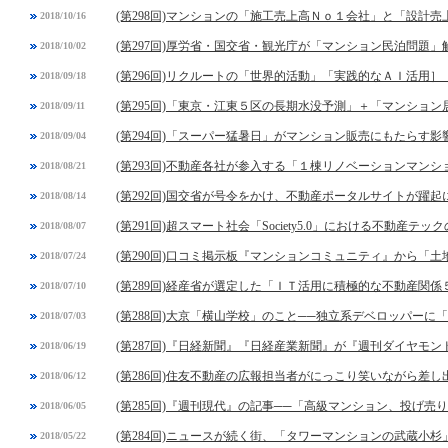
(第298回)マンションの「施工売上高Ｎｏ１会社」と「設計
2018/10/16
(第297回)厚労省・国交省・観光庁が「マンション民泊問題」
2018/10/02
(第296回)リクルートの「世界的活動」「実践的なＡＩ活用］
2018/09/18
(第295回)「東京・江東５区の長期水没予測」＋「マンショ
2018/09/11
(第294回)「スーパー猛暑日」がマンション販売にもたらす影
2018/09/04
(第293回)不動産各社が参入する「１棟リノベーションマンシ
2018/08/21
(第292回)国交省が号令をかけ、不動産ポータルサイトが躍起
2018/08/14
(第291回)超スマート社会「Society5.0」における不動産テッ
2018/08/07
(第290回)口コミ掲示板『マンションコミュニティ』から「
2018/07/24
(第289回)経産省が選定した「ＩＴ活用に積極的な不動産関係
2018/07/10
(第288回)大京「横山学校」のこと──独立系デベロッパーに
2018/07/03
(第287回)『日経新聞』『日経産業新聞』が『週刊ダイヤモ
2018/06/19
(第286回)住友不動産の広報担当者がにっこり笑いながら差し
2018/06/12
(第285回)『週刊現代』の記事──「高級マンション、投げ
2018/06/05
(第284回)ニュースが続く街、「タワーマンションの武蔵小杉
2018/05/22