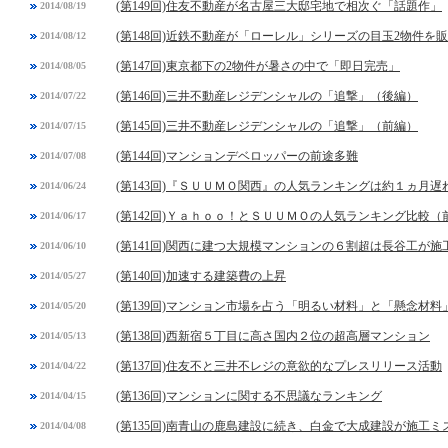
(第149回)住友不動産が名古屋三大邸宅地で相次ぐ「話題作」
2014/08/19
(第148回)近鉄不動産が「ローレル」シリーズの目玉2物件を
2014/08/12
(第147回)東京都下の2物件が暑さの中で「即日完売」
2014/08/05
(第146回)三井不動産レジデンシャルの「追撃」（後編）
2014/07/22
(第145回)三井不動産レジデンシャルの「追撃」（前編）
2014/07/15
(第144回)マンションデベロッパーの前途多難
2014/07/08
(第143回)『ＳＵＵＭＯ関西』の人気ランキングは約１ヵ月遅
2014/06/24
(第142回)Ｙａｈｏｏ！とＳＵＵＭＯの人気ランキング比較（
2014/06/17
(第141回)関西に建つ大規模マンションの６割超は長谷工が施
2014/06/10
(第140回)加速する建築費の上昇
2014/05/27
(第139回)マンション市場を占う「明るい材料」と「懸念材料
2014/05/20
(第138回)西新宿５丁目に高さ国内２位の超高層マンション
2014/05/13
(第137回)住友不と三井不レジの意欲的なプレスリリース活動
2014/04/22
(第136回)マンションに関する不思議なランキング
2014/04/15
(第135回)南青山の鹿島建設に続き、白金で大成建設が施工ミ
2014/04/08