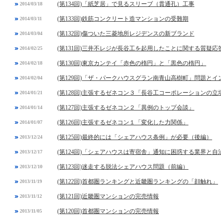
(第134回)「紙芝居」で見るスリーブ（貫通孔）工事
2014/03/18
(第133回)鉄筋コンクリート造マンションの受難期
2014/03/11
(第132回)傷ついた三菱地所レジデンスの新ブランド
2014/03/04
(第131回)三井不レジが長谷工を起用したことに関する質疑応
2014/02/25
(第130回)東京カンテイ「赤色の楕円」と「黒色の楕円」
2014/02/18
(第129回)「ザ・パークハウスグラン南青山高樹町」問題と
2014/02/04
(第128回)主張するゼネコン３「長谷工コーポレーションの立
2014/01/21
(第127回)主張するゼネコン２「異例のトップ会談」
2014/01/14
(第126回)主張するゼネコン１「変化した力関係」
2014/01/07
(第125回)最終的には「シェアハウス条例」が必要（後編）
2013/12/24
(第124回)「シェアハウスは寄宿舎」通知に困惑する業界と自
2013/12/17
(第123回)迷走する脱法シェアハウス問題（前編）
2013/12/10
(第122回)首都圏ランキングと近畿圏ランキングの「顔触れ」
2013/11/19
(第121回)近畿圏マンションの完売情報
2013/11/12
(第120回)首都圏マンションの完売情報
2013/11/05