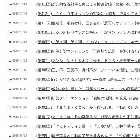
(第313回)総合的な混雑率１位はＪＲ横須賀線「武蔵小杉→西
2019/03/19
(第312回)「２０１９年オリコン顧客満足度調査」で見えてき
2019/03/05
(第311回)金融庁、消費者庁、国交省が「悪質なサブリース契
2019/02/26
(第310回)三菱地所レジデンスに勢い、分譲マンションの取
2019/02/19
(第309回)「第１期・第２期」ではなく「ソルシーズン・ル
2019/02/12
(第308回)新築分譲マンションで「不適切な広告」を避ける
2019/01/29
(第307回)マンション各社を困惑させる「ＫＹＢ・検査デー
2019/01/22
(第306回)三井不・三菱不・野村不が「グローバル活動」に積
2019/01/15
(第305回)行列ができる現場見学会──青木茂建築工房「リフ
2018/12/18
(第304回)成熟の域に達した「新築タワーマンションの価格設
2018/12/11
(第303回)新築タワーマンション「価格の法則」を発見（前編
2018/12/04
(第302回)「ＴＥＮＳＨＯＣＫ」から得られる、不動産各社
2018/11/20
(第301回)２０１９年３月の卒業生が「就職を希望した不動
2018/11/13
(第300回)「グッドデザイン賞」と「三菱地所、三井不動産
2018/11/06
(第299回)建設業界と不動産業界を巻き込んだ「２件の重大事
2018/10/23