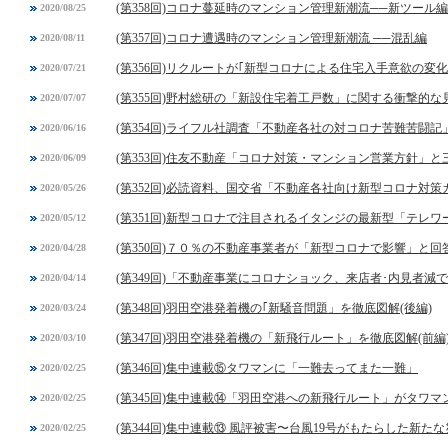
(第358回)コロナ蔓延時のマンション管理新潮流──新ツール編
2020/08/25
(第357回)コロナ遭遇時のマンション管理新潮流 ──混乱編
2020/08/11
(第356回)リクルートが｢新型コロナによる住宅入手意欲の変
2020/07/21
(第355回)野村総研の「新設住宅着工戸数」に関する衝撃的な
2020/07/07
(第354回)ライフル社調査「不動産各社の対コロナ苦難苦闘記
2020/06/16
(第353回)住友不動産「コロナ対策・マンション営業方針」
2020/06/09
(第352回)必読資料、国交省「不動産各社向け新型コロナ対
2020/05/26
(第351回)新型コロナで注目されるイタンジの最新型「テレ
2020/05/12
(第350回)７０％の不動産事業者が「新型コロナで影響」と
2020/04/28
(第349回)「不動産事業にコロナショック、来店者･内見者減
2020/04/14
(第348回)羽田空港発着機の｢新騒音問題」を徹底図解(後編)
2020/03/24
(第347回)羽田空港発着機の「新飛行ルート」を徹底図解(前編
2020/03/10
(第346回)集中連載⑮タワマンに「一難去ってまた一難」
2020/02/25
(第345回)集中連載⑭「羽田空港への新飛行ルート」がタワ
2020/02/25
(第344回)集中連載⑬ 風評被害〜台風19号がもたらした新た
2020/02/25