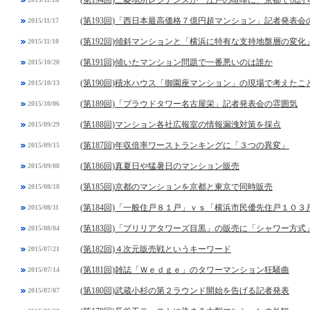
(第194回)三菱地所レジデンスが「江戸の喧嘩に、京都で仇討
(第193回)「西日本最高価格７億円超マンション」記者発表会
2015/11/17
(第192回)傾斜マンションと「横浜に特有な支持地盤層の変化
2015/11/10
(第191回)傾いたマンション問題で一番悪いのは誰か
2015/10/20
(第190回)積水ハウス「御園座マンション」の現場で考えたこ
2015/10/13
(第189回)「プラウドタワー名古屋栄」記者発表会の雰囲気
2015/10/06
(第188回)マンション各社広報室の情報漏洩対策を採点
2015/09/29
(第187回)年収倍率ワーストランキングに「３つの異変」
2015/09/15
(第186回)真夏日や猛暑日のマンション販売
2015/09/08
(第185回)京都のマンションを京都と東京で同時販売
2015/08/18
(第184回)「一般住戸８１戸」ｖｓ「横浜市民優先住戸１０３
2015/08/11
(第183回)「ブリリアタワーズ目黒」の販売に「シャワー方式
2015/08/04
(第182回)４次元販売戦というキーワード
2015/07/21
(第181回)雑誌「Ｗｅｄｇｅ」のタワーマンション狂騒曲
2015/07/14
(第180回)武蔵小杉の第２ラウンド開始を告げる記者発表
2015/07/07