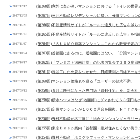
(第268回)意外に奥が深いマンションにおける「トイレの世界
2017/12/12
(第267回)三井不動産レジデンシャルに勢い、分譲マンショ
2017/12/05
(第266回)不動産情報サイトが「ルールに違反した広告を減
2017/11/21
(第265回)不動産情報サイトが「ルールに違反した広告」を
2017/11/14
(第264回)『ＳＵＵＭＯ新築マンション---これから販売予
2017/11/07
(第263回)首都圏にあるのに、近畿圏にはない、「分譲マン
2017/10/24
(第262回)「プレミスト湘南辻堂」の記者内覧会で３６０度
2017/10/17
(第261回)長谷工にため息をつかせた、日経新聞と日経アー
2017/10/10
(第260回)マンション価格表を巡る「ユーザーの欲求不満」
2017/09/19
(第259回)５月に廃刊になった専門紙『週刊住宅』を、新会
2017/09/12
(第258回)積水ハウスはなぜ"地面師"にダマされて６３億円
2017/09/05
(第257回)定借マンションが１０００戸台を回復、ＮＴＴグ
2017/08/29
(第256回)野村不動産が名古屋に「総合マンションギャラリ
2017/08/15
(第255回)東京Ｄｅｅｐ案内「首都圏・絶対住みたくない街
2017/08/01
(第254回)野村不動産「ホログラフィック・マンションビュー
2017/07/25