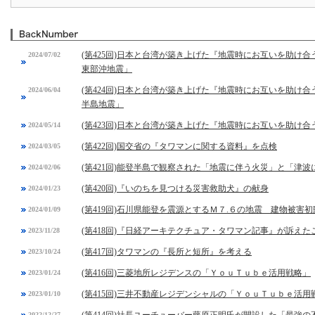
(第425回)日本と台湾が築き上げた『地震時にお互いを助け合
2024/07/02
東部沖地震」
(第424回)日本と台湾が築き上げた『地震時にお互いを助け合
2024/06/04
半島地震」
(第423回)日本と台湾が築き上げた『地震時にお互いを助け合
2024/05/14
(第422回)国交省の『タワマンに関する資料』を点検
2024/03/05
(第421回)能登半島で観察された「地震に伴う火災」と「津
2024/02/06
(第420回)『いのちを見つける災害救助犬』の献身
2024/01/23
(第419回)石川県能登を震源とするＭ７.６の地震 建物被害
2024/01/09
(第418回)『日経アーキテクチュア・タワマン記事』が訴えた
2023/11/28
(第417回)タワマンの『長所と短所』を考える
2023/10/24
(第416回)三菱地所レジデンスの「ＹｏｕＴｕｂｅ活用戦略」
2023/01/24
(第415回)三井不動産レジデンシャルの「ＹｏｕＴｕｂｅ活用
2023/01/10
2022/12/27