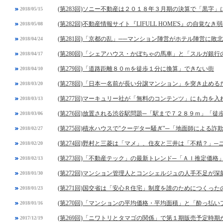
(第283回)ソニー不動産は２０１８年３月期の決算で「黒字
2018/05/15
(第282回)不動産情報サイト『LIFULL HOME'S』の自覚なき
2018/05/08
(第281回)「京都の乱」──マンション陣営がホテル陣営に敗北
2018/04/24
(第280回)「シェアハウス・かぼちゃの馬車」と「スルガ銀
2018/04/17
(第279回)「道路距離８０ｍを徒歩１分に換算」できない街
2018/04/10
(第278回)「日本一名前が長い分譲マンション」を突き止め
2018/03/20
(第277回)マーキュリー社が「無料のコンテンツ」にも力を入
2018/03/13
(第276回)放置される渋谷駅問題─「駅まで７２８９ｍ」「
2018/03/06
(第275回)積水ハウスで"クーデター騒ぎ"─「地面師による詐
2018/02/27
(第274回)野村と三菱は「マメ」、住友と三井は「不精？」
2018/02/20
(第273回)「不動産テック」の最新トレンド─「ＡＩ推定価格
2018/02/13
(第272回)マンション管理人とコンシェルジュの人手不足が深
2018/01/30
(第271回)国交省は「安心Ｒ住宅」制度を誰のためにつくった
2018/01/23
(第270回)「マンションの平均価格・平均面積」と「酔っ払
2018/01/16
(第269回)「ニワトリとタマゴの関係」で第１期販売予定時
2017/12/19