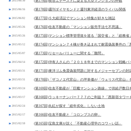
(第179回)長谷工テーストに染まる大型マンションの外観
2015/06/30
(第178回)週刊ダイヤモンドと週刊東洋経済のライバル関係
2015/06/16
(第177回)５大経済誌でマンション特集が好きな雑誌
2015/06/02
(第176回)住友不動産の「マンション販売手法七不思議」
2015/05/26
(第175回)マンション標準管理規を巡る「国交省」と「総務省
2015/05/26
(第174回)マンション７４棟が巻き込まれて耐震偽装事件の「
2015/05/12
(第173回)リセールバリューに関する「難問」
2015/05/07
(第172回)沖有人さんの『２０１８年までのマンション戦略バ
2015/04/14
(第171回)東洋ゴム免震偽装問題に対するメジャーセブンの対
2015/03/31
(第170回)「ザコノエ代官山」の坪単価が「ウェリス代官山
2015/03/31
(第169回)住友不動産が「巨艦マンション路線」で供給戸数日
2015/03/24
(第168回)ラッキーナンバー７７７のご利益？「西新宿タワ
2015/03/17
(第167回)丸紅が探す「経年劣化」しない土地
2015/02/24
(第166回)住友不動産と「コロンブスの卵」
2015/02/17
(第165回)宝島文庫が説く「不動産心理学のコワ～い話」
2015/02/10