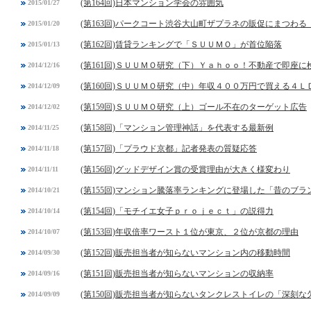
(第164回)日本マンション学会の雰囲気
2015/01/27
(第163回)パークコート渋谷大山町ザプラネの販促にまつわる
2015/01/20
(第162回)賃貸ランキングで「ＳＵＵＭＯ」が首位陥落
2015/01/13
(第161回)ＳＵＵＭＯ研究（下）Ｙａｈｏｏ！不動産で即座に
2014/12/16
(第160回)ＳＵＵＭＯ研究（中）年収４００万円で買える４
2014/12/09
(第159回)ＳＵＵＭＯ研究（上）ゴール不在のターゲット広告
2014/12/02
(第158回)「マンション管理神話」を代表する最新例
2014/11/25
(第157回)「プラウド京都」記者発表の質疑応答
2014/11/18
(第156回)グッドデザイン賞の受賞理由が大きく様変わり
2014/11/11
(第155回)マンション騰落率ランキングに登場した「昔のブラ
2014/10/21
(第154回)「モチイエ女子ｐｒｏｊｅｃｔ」の説得力
2014/10/14
(第153回)年収倍率ワースト１位が東京、２位が京都の理由
2014/10/07
(第152回)販売担当者が知らないマンション内の移動時間
2014/09/30
(第151回)販売担当者が知らないマンションの収納率
2014/09/16
(第150回)販売担当者が知らないタンクレストイレの「深刻な
2014/09/09