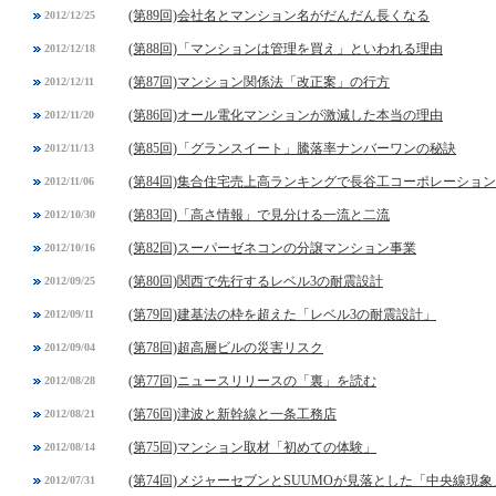
(第89回)会社名とマンション名がだんだん長くなる
2012/12/25
(第88回)「マンションは管理を買え」といわれる理由
2012/12/18
(第87回)マンション関係法「改正案」の行方
2012/12/11
(第86回)オール電化マンションが激減した本当の理由
2012/11/20
(第85回)「グランスイート」騰落率ナンバーワンの秘訣
2012/11/13
(第84回)集合住宅売上高ランキングで長谷工コーポレーショ
2012/11/06
(第83回)「高さ情報」で見分ける一流と二流
2012/10/30
(第82回)スーパーゼネコンの分譲マンション事業
2012/10/16
(第80回)関西で先行するレベル3の耐震設計
2012/09/25
(第79回)建基法の枠を超えた「レベル3の耐震設計」
2012/09/11
(第78回)超高層ビルの災害リスク
2012/09/04
(第77回)ニュースリリースの「裏」を読む
2012/08/28
(第76回)津波と新幹線と一条工務店
2012/08/21
(第75回)マンション取材「初めての体験」
2012/08/14
(第74回)メジャーセブンとSUUMOが見落とした「中央線現象
2012/07/31