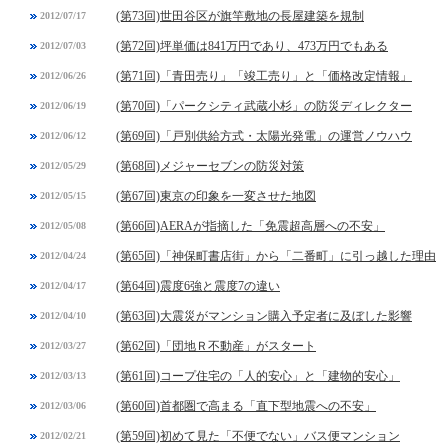
(第73回)世田谷区が旗竿敷地の長屋建築を規制
2012/07/17
(第72回)坪単価は841万円であり、473万円でもある
2012/07/03
(第71回)「青田売り」「竣工売り」と「価格改定情報」
2012/06/26
(第70回)「パークシティ武蔵小杉」の防災ディレクター
2012/06/19
(第69回)「戸別供給方式・太陽光発電」の運営ノウハウ
2012/06/12
(第68回)メジャーセブンの防災対策
2012/05/29
(第67回)東京の印象を一変させた地図
2012/05/15
(第66回)AERAが指摘した「免震超高層への不安」
2012/05/08
(第65回)「神保町書店街」から「二番町」に引っ越した理由
2012/04/24
(第64回)震度6強と震度7の違い
2012/04/17
(第63回)大震災がマンション購入予定者に及ぼした影響
2012/04/10
(第62回)「団地Ｒ不動産」がスタート
2012/03/27
(第61回)コープ住宅の「人的安心」と「建物的安心」
2012/03/13
(第60回)首都圏で高まる「直下型地震への不安」
2012/03/06
(第59回)初めて見た「不便でない」バス便マンション
2012/02/21