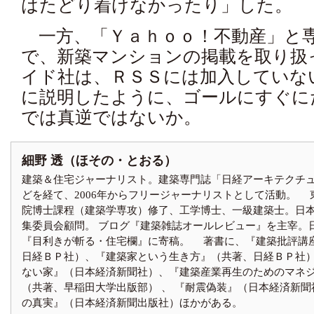
はたどり着けなかったり」した。
一方、「Ｙａｈｏｏ！不動産」と
で、新築マンションの掲載を取り扱
イド社は、ＲＳＳには加入していな
に説明したように、ゴールにすぐに
では真逆ではないか。
細野 透（ほその・とおる）
建築＆住宅ジャーナリスト。建築専門誌「日経アーキテクチ
どを経て、2006年からフリージャーナリストとして活動。 
院博士課程（建築学専攻）修了、工学博士、一級建築士。日
集委員会顧問。 ブログ『建築雑誌オールレビュー』を主宰。
『目利きが斬る・住宅欄』に寄稿。 著書に、『建築批評講
日経ＢＰ社）、『建築家という生き方』（共著、日経ＢＰ社）
ない家』（日本経済新聞社）、『建築産業再生のためのマネ
（共著、早稲田大学出版部） 、 『耐震偽装』（日本経済新聞
の真実』（日本経済新聞出版社）ほかがある。