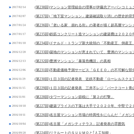
(第238回)マンション管理組合の理事が伊藤忠アーバンコミ
2017/02/14
(第237回)「地下室マンション」建築確認取り消しの歴史的背
2017/02/07
(第236回)『老いる家 崩れる街』の著者が描く超高層マンシ
2017/01/24
(第235回)鉄筋コンクリート造マンションの建築費は２０２
2017/01/17
(第234回)ドナルド・トランプ新大統領の「不動産王、倒産
2017/01/10
(第233回)築地のマンションが恵まれていて、豊洲のマンシ
2016/12/20
(第232回)豊洲マンション「暴落危機説」の真相
2016/12/13
(第231回)不動産価格予測サービス「ＧＥＥＯ」の不可解な部
2016/12/06
(第230回)１日３回の記者発表 近鉄不動産「ローレルスク
2016/11/29
(第229回)１日３回の記者発表 三井不レジ「パークコート青
2016/11/15
(第228回)タワーマンション節税に「第２の打撃」
2016/11/01
(第227回)建築プライスの下落は大手で２０２０年、中堅で２
2016/10/18
(第226回)名古屋マンション市場の特異性をにらんだ「メガ
2016/10/11
(第225回)名古屋「メガシティテラス」記者発表の雰囲気
2016/10/04
(第224回)リクルートのＳＵＵＭＯと｢人工知能」
2016/09/20