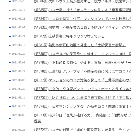
(第386回)大和ハウス工業が販売する「抗ウイルス・抗菌マ
2021/10/26
(第385回)コロナ期に行う「オンライン内見」＆「重要事項
2021/10/12
(第384回)「コロナ特需、住宅、マンション」でネット検索し
2021/09/21
(第383回)国交省「不動産業のコロナ予防ガイドライン」の内
2021/09/07
(第382回)土砂災害は毎年ジワジワ増えている
2021/08/24
(第381回)熱海市伊豆山地区で発生した「土砂災害の衝撃」
2021/08/10
(第380回)コロナ禍での災害発生に備えて、マンション向け
2021/07/20
(第379回)「不動産ＤＸ時代」始まる、東急・三菱･三井がリ
2021/07/06
(第378回)三菱地所グループが「不動産売買におよぼすコロ
2021/06/22
(第377回)マンションのコロナ対策を探して「三井不動産の
2021/06/08
(第376回)「公的・空き家バンク」でアットホームとライフ
2021/05/25
(第375回)「駅近神話」ついに崩壊？東京都心５区で「中古
2021/05/11
(第374回)「日本マンション学会」が新型コロナ問題に論文１
2021/04/20
(第373回)沿岸部は「住民が逃げる力」､内陸部は「住民が
2021/04/06
現実
(第372回)コロナの影響で「劇的な順位変動」が発生、ライ
2021/03/23