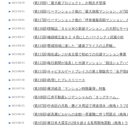
(第119回)「最大級プロジェクト」が相次ぎ登場
2013/10/29
(第118回)リーマンショック後の「最大規模マンション」が7
2013/10/15
(第117回)リーマンショック後の「坪単価最高額マンション」
2013/10/01
(第116回)情報誌「ＳＵＵＭＯ新築マンション」の大胆なサー
2013/09/24
(第115回)修繕積立金を２.４倍にしたパークシティ武蔵小杉
2013/09/17
(第114回)警戒領域に達した「建築プライスの上昇幅」
2013/09/10
(第113回)旭化成レジが名古屋で初めての分譲マンション事業
2013/08/20
(第112回)毎日新聞が追及した分譲マンション「脱法シェアハ
2013/08/13
(第111回)キャピタルゲートプレイスの第１期販売で「全戸登
2013/08/06
(第110回)急増したプレスリリース
2013/07/30
(第109回)東洋経済「マンション時限爆弾」特集
2013/07/16
(第108回)三井不動産レジデンシャルの「タッグチーム」
2013/07/02
(第107回)中央区の月島・勝どき周辺で津波浸水（南海トラ
2013/06/25
(第106回)超高層ビルからの全館一斉避難に伴う問題点（南
2013/06/18
(第105回)東日本大震災の2倍を超える長周期地震動（南海ト
2013/06/11