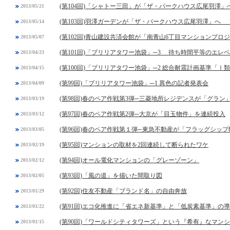
(第104回)「シャトー三田」が「ザ・パークハウス広尾羽澤」
2013/05/21
(第103回)羽澤ガーデンが「ザ・パークハウス広尾羽澤」へ 
2013/05/14
(第102回)青山建設共済会館が「南青山6丁目マンションプロ
2013/05/07
(第101回)「ブリリアタワー池袋」─3 待ち時間平等のエレ
2013/04/23
(第100回)「ブリリアタワー池袋」─2 総合耐震計画基準「Ⅰ
2013/04/15
(第99回)「ブリリアタワー池袋」─1 異色の記者発表会
2013/04/09
(第98回)春のペア作戦第3弾─三菱地所レジデンスが「グラン
2013/03/19
(第97回)春のペア作戦第2弾─大京が「目玉物件」を連続投入
2013/03/12
(第96回)春のペア作戦第１弾─東急不動産が「フラッグシッ
2013/03/05
(第95回)マンションの取材を2回連続して断られたワケ
2013/02/19
(第94回)オール電化マンションの「グレーゾーン」
2013/02/12
(第93回)「風の道」を描いた間取り図
2013/02/05
(第92回)住友不動産「ブランド名」の自由奔放
2013/01/29
(第91回)エコ化推進に「省エネ新基準」と「低炭素基準」の
2013/01/22
(第90回)「ワールドシティタワーズ」という『希有』なマン
2013/01/15