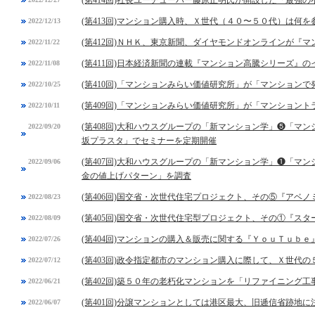
(第414回)社長ユーチューバー藤原正明氏が開設した「最強
(第413回)マンション購入時、Ｘ世代（４０〜５０代）は何を
2022/12/13
(第412回)ＮＨＫ、東京新聞、ダイヤモンドオンラインが『
2022/11/22
(第411回)日本経済新聞の連載『マンション高騰シリーズ』の
2022/11/08
(第410回)「マンションみらい価値研究所」が「マンション
2022/10/25
(第409回)「マンションみらい価値研究所」が「マンション
2022/10/11
(第408回)大和ハウスグループの「新マンション学」❺「マ
2022/09/20
坂プラスタ」でセミナーを定期開催
(第407回)大和ハウスグループの「新マンション学」❶「マ
2022/09/06
金の値上げパターン」を調査
(第406回)国交省・次世代住宅プロジェクト、その⑤『アベ
2022/08/23
(第405回)国交省・次世代住宅型プロジェクト、その①『スタ
2022/08/09
(第404回)マンションの購入＆販売に関する『ＹｏｕＴｕｂ
2022/07/26
(第403回)政令指定都市のマンション購入に際して、Ｘ世代
2022/07/12
(第402回)築５０年の老朽化マンションを「リファイニング工
2022/06/21
(第401回)分譲マンションとしては港区最大、旧逓信省跡地
2022/06/07