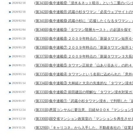
(第343回)集中連載⑫「浸水＆ネット暗示」という二重のパン
2020/02/18
(第342回)集中連載⑪ 武蔵小杉タワマン「必見ウェブサイト
2020/02/18
(第341回)集中連載⑩ 武蔵小杉に「応援したくなるタワマン
2020/02/04
(第340回)集中連載⑨「タワマン階層カースト」の起源を探す
2020/02/04
(第339回)集中連載⑧ ２００９年時点の「新築タワマン短所
2020/01/28
(第338回)集中連載⑦ ２００９年時点の「新築タワマン短所
2020/01/28
(第337回)集中連載⑥ ２００９年時点の「新築タワマン３大長
2020/01/21
(第336回)集中連載⑤ タワマン正統史「山あり谷あり」の約４
2020/01/21
(第335回)集中連載④ タワマンという名前に込められた「意
2020/01/14
(第334回)集中連載③ 大林組と大京の先進的な「タワマン浸
2020/01/14
(第333回)集中連載② 前田建設の明解な「タワマン浸水対策
2020/01/07
(第332回)集中連載①「武蔵小杉タワマン浸水」で判明した
2020/01/07
(第331回)悪質コンサルに要注意、日経ＭＯＯＫ『マンショ
2019/12/24
(第330回)国交省マンション政策室の「マンションを再生させ
2019/12/10
(第329回)「キャリコネ」から入手した、不動産各社の「従
2019/11/26