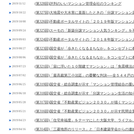
(第328回)評判のいいマンション管理会社のランキング
2019/11/12
(第327回)大地震や大水害に直面したときの「分譲マンショ
2019/10/22
(第326回)不動産ポータルサイトの「２０１９年版マンショ
2019/10/08
(第325回)スーモの「新築分譲マンション人気ランキング」
2019/09/24
(第324回)不動産ポータルサイトの「２０１８年版マンショ
2019/09/03
(第323回)国交省が「歩きたくなるまちなか」をコンセプト
2019/08/27
(第322回)国交省が「歩きたくなるまちなか」をコンセプト
2019/08/06
(第321回)「宙に浮いた１０階建てマンション」は「免震構法
2019/07/23
(第320回)「最高裁第三小法廷」の憂鬱な判決──全５４４戸
2019/07/02
(第319回)国交省・総合調査が示す「マンション管理組合の
2019/06/25
(第318回)国交省・総合調査が示す「分譲マンション生活の
2019/06/18
(第317回)国交省『不動産業ビジョン２０３０』が描くマン
2019/05/28
(第316回)国交省『不動産業ビジョン２０３０』が示す民間
2019/05/21
(第315回)「住宅幸福度」をテーマにした大阪大学、ライフ
2019/04/23
(第314回)「三菱地所のリリース」と「日本建築学会からの連
2019/04/16