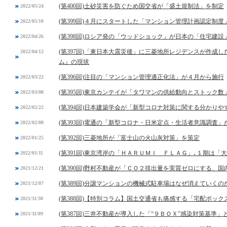
(第400回)土砂災害を防ぐため国交省が「盛土規制法」を制定
2022/05/24
(第399回)４月にスタートした「マンション管理計画認定制
2022/05/10
(第398回)ロシア発の「ウッドショック」が日本の「住宅建設
2022/04/26
(第397回)「東日本大震災後」に三菱地所レジデンスが作成
2022/04/12
ム』の現状
(第396回)注目の「マンション管理適正化法」が４月から施行
2022/03/22
(第395回)東京カンテイが「タワマンの供給動向とストック数
2022/03/08
(第394回)日本建築学会が「新型コロナ対策に関する分かりや
2022/02/22
(第393回)電通の「新型コロナ・日米定点・生活者意識調査」
2022/02/08
(第392回)三菱地所が「富士山の火山灰対策」を策定
2022/01/25
(第391回)東京湾岸の「ＨＡＲＵＭＩ ＦＬＡＧ」､１期は
2022/01/11
(第390回)野村不動産が「ＣＯ２排出量を実質ゼロにする、
2021/12/21
(第389回)分譲マンションの機械式駐車場はなぜ消えていくの
2021/12/07
(第388回)【特別コラム】国土交通省も痛感する「宅配ボック
2021/11/30
(第387回)三井不動産が導入した「“９ＢＯＸ”感染対策基準」
2021/11/09