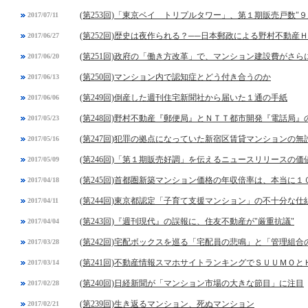
(第253回)「東京ベイ トリプルタワー」、第１期販売戸数"９
2017/07/11
(第252回)歴史は夜作られる？──日本郵政による野村不動産
2017/06/27
(第251回)政府の「働き方改革」で、マンション建設費がさら
2017/06/20
(第250回)マンション内で認知症とどう付き合うのか
2017/06/13
(第249回)倒産した週刊住宅新聞社から届いた１通の手紙
2017/06/06
(第248回)野村不動産『郵便局』とＮＴＴ都市開発『電話局』
2017/05/23
(第247回)犯罪の拠点になっていた新宿区賃貸マンションの無
2017/05/16
(第246回)「第１期販売好調」を伝えるニュースリリースの価
2017/05/09
(第245回)首都圏新築マンション価格の年収倍率は、本当に
2017/04/18
(第244回)東京都認定「子育て支援マンション」の不十分な仕
2017/04/11
(第243回)『週刊現代』の誤報に、住友不動産が"厳重抗議"
2017/04/04
(第242回)宅配ボックスを巡る「宅配員の悲鳴」と「管理組合
2017/03/28
(第241回)不動産情報スマホサイトランキングでＳＵＵＭＯと
2017/03/14
(第240回)日経新聞が「マンション市場の大きな節目」に注目
2017/02/28
(第239回)生き返るマンション、死ぬマンション
2017/02/21