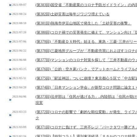
(第383回)国交省「不動産業のコロナ予防ガイドライン」の内
2021/09/07
(第382回)土砂災害は毎年ジワジワ増えている
2021/08/24
(第381回)熱海市伊豆山地区で発生した「土砂災害の衝撃」
2021/08/10
(第380回)コロナ禍での災害発生に備えて、マンション向け
2021/07/20
(第379回)「不動産ＤＸ時代」始まる、東急・三菱･三井がリ
2021/07/06
(第378回)三菱地所グループが「不動産売買におよぼすコロ
2021/06/22
(第377回)マンションのコロナ対策を探して「三井不動産の
2021/06/08
(第376回)「公的・空き家バンク」でアットホームとライフ
2021/05/25
(第375回)「駅近神話」ついに崩壊？東京都心５区で「中古
2021/05/11
(第374回)「日本マンション学会」が新型コロナ問題に論文１
2021/04/20
(第373回)沿岸部は「住民が逃げる力」､内陸部は「住民が
2021/04/06
現実
(第372回)コロナの影響で「劇的な順位変動」が発生、ライ
2021/03/23
ク
(第371回)コロナに負けず、三井不レジ「パークタワー勝ど
2021/03/09
(第370回)【特別コラム】週刊東洋経済「まさかのコロナ特
2021/02/16