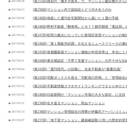
(第251回)政府の「働き方改革」で、マンション建設費がさら
2017/06/20
(第250回)マンション内で認知症とどう付き合うのか
2017/06/13
(第249回)倒産した週刊住宅新聞社から届いた１通の手紙
2017/06/06
(第248回)野村不動産『郵便局』とＮＴＴ都市開発『電話局』
2017/05/23
(第247回)犯罪の拠点になっていた新宿区賃貸マンションの無
2017/05/16
(第246回)「第１期販売好調」を伝えるニュースリリースの価
2017/05/09
(第245回)首都圏新築マンション価格の年収倍率は、本当に
2017/04/18
(第244回)東京都認定「子育て支援マンション」の不十分な仕
2017/04/11
(第243回)『週刊現代』の誤報に、住友不動産が"厳重抗議"
2017/04/04
(第242回)宅配ボックスを巡る「宅配員の悲鳴」と「管理組合
2017/03/28
(第241回)不動産情報スマホサイトランキングでＳＵＵＭＯと
2017/03/14
(第240回)日経新聞が「マンション市場の大きな節目」に注目
2017/02/28
(第239回)生き返るマンション、死ぬマンション
2017/02/21
(第238回)マンション管理組合の理事が伊藤忠アーバンコミ
2017/02/14
(第237回)「地下室マンション」建築確認取り消しの歴史的背
2017/02/07