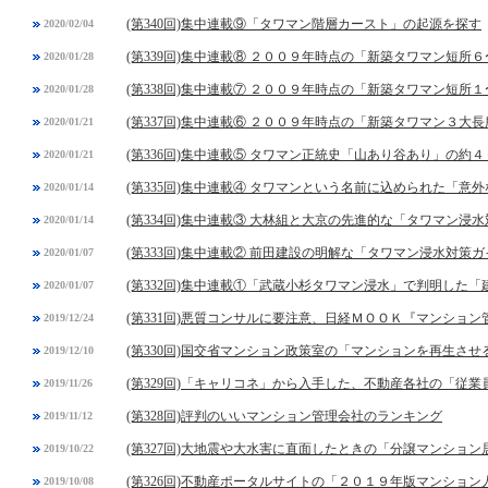
(第340回)集中連載⑨「タワマン階層カースト」の起源を探す
2020/02/04
(第339回)集中連載⑧ ２００９年時点の「新築タワマン短所
2020/01/28
(第338回)集中連載⑦ ２００９年時点の「新築タワマン短所
2020/01/28
(第337回)集中連載⑥ ２００９年時点の「新築タワマン３大長
2020/01/21
(第336回)集中連載⑤ タワマン正統史「山あり谷あり」の約４
2020/01/21
(第335回)集中連載④ タワマンという名前に込められた「意
2020/01/14
(第334回)集中連載③ 大林組と大京の先進的な「タワマン浸
2020/01/14
(第333回)集中連載② 前田建設の明解な「タワマン浸水対策
2020/01/07
(第332回)集中連載①「武蔵小杉タワマン浸水」で判明した
2020/01/07
(第331回)悪質コンサルに要注意、日経ＭＯＯＫ『マンショ
2019/12/24
(第330回)国交省マンション政策室の「マンションを再生させ
2019/12/10
(第329回)「キャリコネ」から入手した、不動産各社の「従
2019/11/26
(第328回)評判のいいマンション管理会社のランキング
2019/11/12
(第327回)大地震や大水害に直面したときの「分譲マンショ
2019/10/22
(第326回)不動産ポータルサイトの「２０１９年版マンショ
2019/10/08