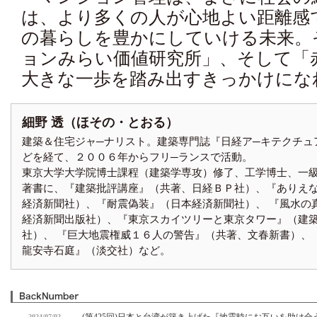
は、より多くの人が心地よい距離感
の暮らしを豊かにしていける未来。
ョンみらい価値研究所」、そして「
大きな一歩を踏み出すきっかけにな
細野 透（ほその・とおる）
建築＆住宅ジャ─ナリスト。建築専門誌『日経ア─キテクチュ
どを経て、２００６年からフリ─ランスで活動。
東京大学大学院博士課程（建築学専攻）修了、工学博士、一
著書に、『建築批評講座』（共著、日経ＢＰ社）、『ありえ
経済新聞社）、『耐震偽装』（日本経済新聞社）、 『風水の
経済新聞出版社）、『東京スカイツリーと東京タワー』（建
社）、 『巨大地震権威１６人の警告』（共著、文春新書）
龍安寺石庭』（淡交社）など。
2024/07/02