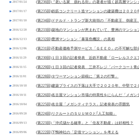
(第236回)『老いる家 崩れる街』の著者が描く超高層マンシ
2017/01/24
(第235回)鉄筋コンクリート造マンションの建築費は２０２
2017/01/17
(第234回)ドナルド・トランプ新大統領の「不動産王、倒産
2017/01/10
(第233回)築地のマンションが恵まれていて、豊洲のマンシ
2016/12/20
(第232回)豊洲マンション「暴落危機説」の真相
2016/12/13
(第231回)不動産価格予測サービス「ＧＥＥＯ」の不可解な部
2016/12/06
(第230回)１日３回の記者発表 近鉄不動産「ローレルスク
2016/11/29
(第229回)１日３回の記者発表 三井不レジ「パークコート青
2016/11/15
(第228回)タワーマンション節税に「第２の打撃」
2016/11/01
(第227回)建築プライスの下落は大手で２０２０年、中堅で２
2016/10/18
(第226回)名古屋マンション市場の特異性をにらんだ「メガ
2016/10/11
(第225回)名古屋「メガシティテラス」記者発表の雰囲気
2016/10/04
(第224回)リクルートのＳＵＵＭＯと｢人工知能」
2016/09/20
(第223回)「沖式儲かる確率」と「住友不動産」は好相性？
2016/09/13
(第222回)下鴨神社の「定借マンション」を考える
2016/09/06