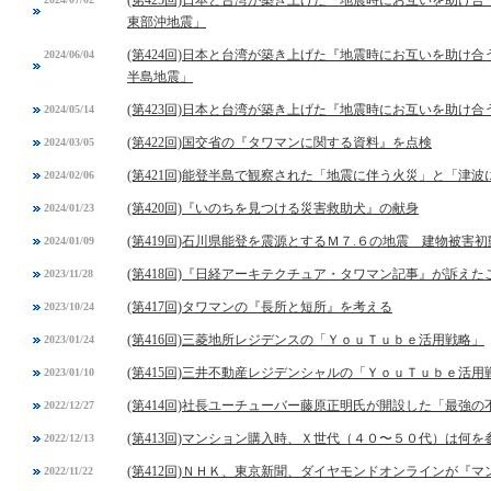
(第425回)日本と台湾が築き上げた『地震時にお互いを助け合
東部沖地震」
(第424回)日本と台湾が築き上げた『地震時にお互いを助け合
2024/06/04
半島地震」
(第423回)日本と台湾が築き上げた『地震時にお互いを助け合
2024/05/14
(第422回)国交省の『タワマンに関する資料』を点検
2024/03/05
(第421回)能登半島で観察された「地震に伴う火災」と「津
2024/02/06
(第420回)『いのちを見つける災害救助犬』の献身
2024/01/23
(第419回)石川県能登を震源とするＭ７.６の地震 建物被害
2024/01/09
(第418回)『日経アーキテクチュア・タワマン記事』が訴えた
2023/11/28
(第417回)タワマンの『長所と短所』を考える
2023/10/24
(第416回)三菱地所レジデンスの「ＹｏｕＴｕｂｅ活用戦略」
2023/01/24
(第415回)三井不動産レジデンシャルの「ＹｏｕＴｕｂｅ活用
2023/01/10
(第414回)社長ユーチューバー藤原正明氏が開設した「最強
2022/12/27
(第413回)マンション購入時、Ｘ世代（４０〜５０代）は何を
2022/12/13
(第412回)ＮＨＫ、東京新聞、ダイヤモンドオンラインが『
2022/11/22