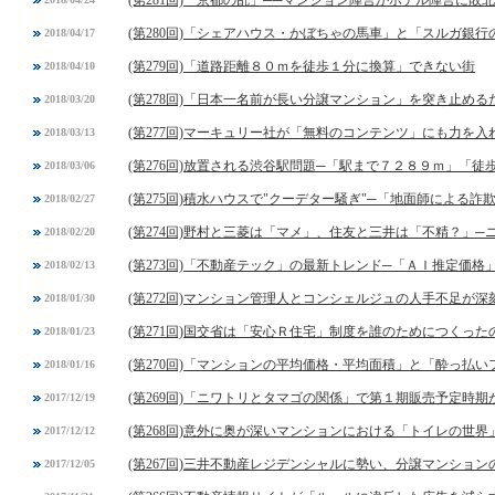
(第281回)「京都の乱」──マンション陣営がホテル陣営に敗北
(第280回)「シェアハウス・かぼちゃの馬車」と「スルガ銀
2018/04/17
(第279回)「道路距離８０ｍを徒歩１分に換算」できない街
2018/04/10
(第278回)「日本一名前が長い分譲マンション」を突き止め
2018/03/20
(第277回)マーキュリー社が「無料のコンテンツ」にも力を入
2018/03/13
(第276回)放置される渋谷駅問題─「駅まで７２８９ｍ」「
2018/03/06
(第275回)積水ハウスで"クーデター騒ぎ"─「地面師による詐
2018/02/27
(第274回)野村と三菱は「マメ」、住友と三井は「不精？」
2018/02/20
(第273回)「不動産テック」の最新トレンド─「ＡＩ推定価格
2018/02/13
(第272回)マンション管理人とコンシェルジュの人手不足が深
2018/01/30
(第271回)国交省は「安心Ｒ住宅」制度を誰のためにつくった
2018/01/23
(第270回)「マンションの平均価格・平均面積」と「酔っ払
2018/01/16
(第269回)「ニワトリとタマゴの関係」で第１期販売予定時
2017/12/19
(第268回)意外に奥が深いマンションにおける「トイレの世界
2017/12/12
(第267回)三井不動産レジデンシャルに勢い、分譲マンショ
2017/12/05