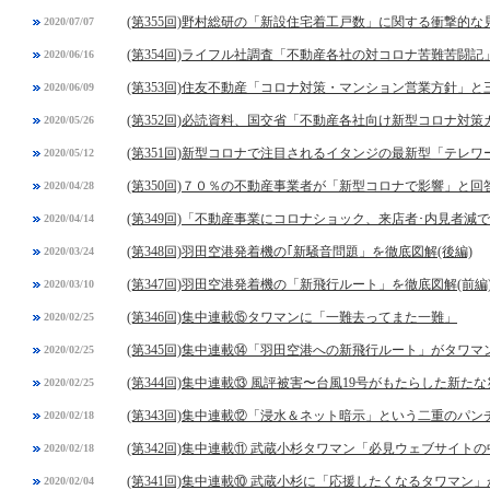
(第355回)野村総研の「新設住宅着工戸数」に関する衝撃的な
2020/07/07
(第354回)ライフル社調査「不動産各社の対コロナ苦難苦闘記
2020/06/16
(第353回)住友不動産「コロナ対策・マンション営業方針」
2020/06/09
(第352回)必読資料、国交省「不動産各社向け新型コロナ対
2020/05/26
(第351回)新型コロナで注目されるイタンジの最新型「テレ
2020/05/12
(第350回)７０％の不動産事業者が「新型コロナで影響」と
2020/04/28
(第349回)「不動産事業にコロナショック、来店者･内見者減
2020/04/14
(第348回)羽田空港発着機の｢新騒音問題」を徹底図解(後編)
2020/03/24
(第347回)羽田空港発着機の「新飛行ルート」を徹底図解(前編
2020/03/10
(第346回)集中連載⑮タワマンに「一難去ってまた一難」
2020/02/25
(第345回)集中連載⑭「羽田空港への新飛行ルート」がタワ
2020/02/25
(第344回)集中連載⑬ 風評被害〜台風19号がもたらした新た
2020/02/25
(第343回)集中連載⑫「浸水＆ネット暗示」という二重のパン
2020/02/18
(第342回)集中連載⑪ 武蔵小杉タワマン「必見ウェブサイト
2020/02/18
(第341回)集中連載⑩ 武蔵小杉に「応援したくなるタワマン
2020/02/04