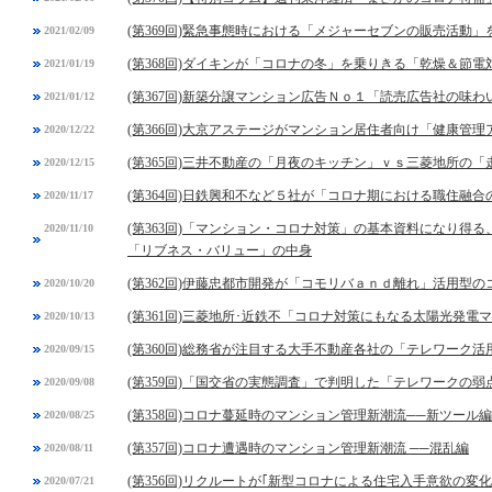
(第369回)緊急事態時における「メジャーセブンの販売活動」
2021/02/09
(第368回)ダイキンが「コロナの冬」を乗りきる「乾燥＆節電
2021/01/19
(第367回)新築分譲マンション広告Ｎｏ１「読売広告社の味
2021/01/12
(第366回)大京アステージがマンション居住者向け「健康管
2020/12/22
(第365回)三井不動産の「月夜のキッチン」ｖｓ三菱地所の「
2020/12/15
(第364回)日鉄興和不など５社が「コロナ期における職住融
2020/11/17
(第363回)「マンション・コロナ対策」の基本資料になり得
2020/11/10
「リブネス・バリュー」の中身
(第362回)伊藤忠都市開発が「コモリバａｎｄ離れ」活用型
2020/10/20
(第361回)三菱地所･近鉄不「コロナ対策にもなる太陽光発電
2020/10/13
(第360回)総務省が注目する大手不動産各社の「テレワーク活
2020/09/15
(第359回)「国交省の実態調査」で判明した「テレワークの弱
2020/09/08
(第358回)コロナ蔓延時のマンション管理新潮流──新ツール編
2020/08/25
(第357回)コロナ遭遇時のマンション管理新潮流 ──混乱編
2020/08/11
(第356回)リクルートが｢新型コロナによる住宅入手意欲の変
2020/07/21