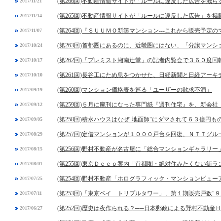
(第266回)不動産情報サイトが「ルールに違反した広告を減
2017/11/21
(第265回)不動産情報サイトが「ルールに違反した広告」を
2017/11/14
(第264回)『ＳＵＵＭＯ新築マンション---これから販売予
2017/11/07
(第263回)首都圏にあるのに、近畿圏にはない、「分譲マン
2017/10/24
(第262回)「プレミスト湘南辻堂」の記者内覧会で３６０度
2017/10/17
(第261回)長谷工にため息をつかせた、日経新聞と日経アー
2017/10/10
(第260回)マンション価格表を巡る「ユーザーの欲求不満」
2017/09/19
(第259回)５月に廃刊になった専門紙『週刊住宅』を、新会
2017/09/12
(第258回)積水ハウスはなぜ"地面師"にダマされて６３億円
2017/09/05
(第257回)定借マンションが１０００戸台を回復、ＮＴＴグ
2017/08/29
(第256回)野村不動産が名古屋に「総合マンションギャラリ
2017/08/15
(第255回)東京Ｄｅｅｐ案内「首都圏・絶対住みたくない街
2017/08/01
(第254回)野村不動産「ホログラフィック・マンションビュー
2017/07/25
(第253回)「東京ベイ トリプルタワー」、第１期販売戸数"９
2017/07/11
(第252回)歴史は夜作られる？──日本郵政による野村不動産
2017/06/27