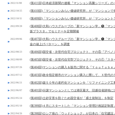
(第411回)日本経済新聞の連載『マンション高騰シリーズ』の
2022/11/08
(第410回)「マンションみらい価値研究所」が「マンション
2022/10/25
(第409回)「マンションみらい価値研究所」が「マンション
2022/10/11
(第408回)大和ハウスグループの「新マンション学」❺「マ
2022/09/20
坂プラスタ」でセミナーを定期開催
(第407回)大和ハウスグループの「新マンション学」❶「マ
2022/09/06
金の値上げパターン」を調査
(第406回)国交省・次世代住宅プロジェクト、その⑤『アベ
2022/08/23
(第405回)国交省・次世代住宅型プロジェクト、その①『スタ
2022/08/09
(第404回)マンションの購入＆販売に関する『ＹｏｕＴｕｂ
2022/07/26
(第403回)政令指定都市のマンション購入に際して、Ｘ世代
2022/07/12
(第402回)築５０年の老朽化マンションを「リファイニング工
2022/06/21
(第401回)分譲マンションとしては港区最大、旧逓信省跡地
2022/06/07
(第400回)土砂災害を防ぐため国交省が「盛土規制法」を制定
2022/05/24
(第399回)４月にスタートした「マンション管理計画認定制
2022/05/10
(第398回)ロシア発の「ウッドショック」が日本の「住宅建設
2022/04/26