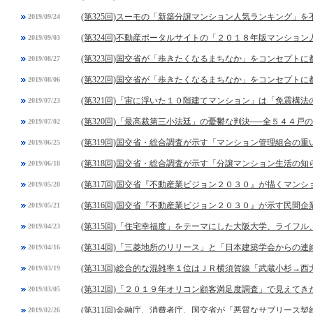
(第325回)スーモの「新築分譲マンション人気ランキング」
2019/09/24
(第324回)不動産ポータルサイトの「２０１８年版マンショ
2019/09/03
(第323回)国交省が「歩きたくなるまちなか」をコンセプト
2019/08/27
(第322回)国交省が「歩きたくなるまちなか」をコンセプト
2019/08/06
(第321回)「宙に浮いた１０階建てマンション」は「免震構法
2019/07/23
(第320回)「最高裁第三小法廷」の憂鬱な判決──全５４４戸
2019/07/02
(第319回)国交省・総合調査が示す「マンション管理組合の
2019/06/25
(第318回)国交省・総合調査が示す「分譲マンション生活の
2019/06/18
(第317回)国交省『不動産業ビジョン２０３０』が描くマン
2019/05/28
(第316回)国交省『不動産業ビジョン２０３０』が示す民間
2019/05/21
(第315回)「住宅幸福度」をテーマにした大阪大学、ライフ
2019/04/23
(第314回)「三菱地所のリリース」と「日本建築学会からの連
2019/04/16
(第313回)総合的な混雑率１位はＪＲ横須賀線「武蔵小杉→西
2019/03/19
(第312回)「２０１９年オリコン顧客満足度調査」で見えてき
2019/03/05
(第311回)金融庁、消費者庁、国交省が「悪質なサブリース契
2019/02/26