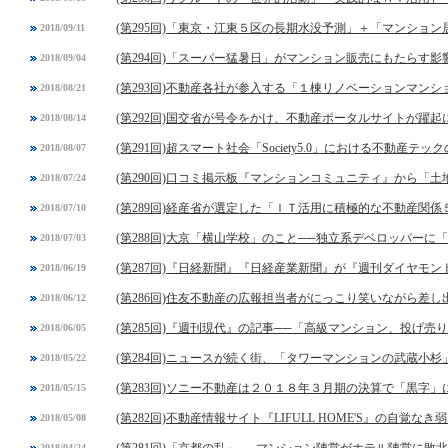
(第295回)「東京・江東５区の長期水没予測」＋「マンショ
2018/09/11
(第294回)「スーパー猛暑日」がマンション販売にもたらす影
2018/09/04
(第293回)不動産各社が参入する「１棟リノベーションマンシ
2018/08/21
(第292回)国交省が号令をかけ、不動産ポータルサイトが躍起
2018/08/14
(第291回)超スマート社会「Society5.0」における不動産テッ
2018/08/07
(第290回)口コミ掲示板『マンションコミュニティ』から「
2018/07/24
(第289回)経産省が選定した「ＩＴ活用に積極的な不動産関係
2018/07/10
(第288回)大京「横山学校」のこと──独立系デベロッパーに
2018/07/03
(第287回)『日経新聞』『日経産業新聞』が『週刊ダイヤモ
2018/06/19
(第286回)住友不動産の広報担当者がにっこり笑いながら差し
2018/06/12
(第285回)『週刊現代』の記事──「高級マンション、投げ
2018/06/05
(第284回)ニュースが続く街、「タワーマンションの武蔵小杉
2018/05/22
(第283回)ソニー不動産は２０１８年３月期の決算で「黒字
2018/05/15
(第282回)不動産情報サイト『LIFULL HOME'S』の自覚なき
2018/05/08
2018/04/24