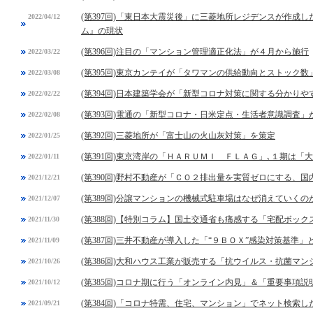
(第397回)「東日本大震災後」に三菱地所レジデンスが作成
2022/04/12
ム』の現状
(第396回)注目の「マンション管理適正化法」が４月から施行
2022/03/22
(第395回)東京カンテイが「タワマンの供給動向とストック数
2022/03/08
(第394回)日本建築学会が「新型コロナ対策に関する分かりや
2022/02/22
(第393回)電通の「新型コロナ・日米定点・生活者意識調査」
2022/02/08
(第392回)三菱地所が「富士山の火山灰対策」を策定
2022/01/25
(第391回)東京湾岸の「ＨＡＲＵＭＩ ＦＬＡＧ」､１期は
2022/01/11
(第390回)野村不動産が「ＣＯ２排出量を実質ゼロにする、
2021/12/21
(第389回)分譲マンションの機械式駐車場はなぜ消えていくの
2021/12/07
(第388回)【特別コラム】国土交通省も痛感する「宅配ボック
2021/11/30
(第387回)三井不動産が導入した「“９ＢＯＸ”感染対策基準」
2021/11/09
(第386回)大和ハウス工業が販売する「抗ウイルス・抗菌マ
2021/10/26
(第385回)コロナ期に行う「オンライン内見」＆「重要事項
2021/10/12
(第384回)「コロナ特需、住宅、マンション」でネット検索し
2021/09/21