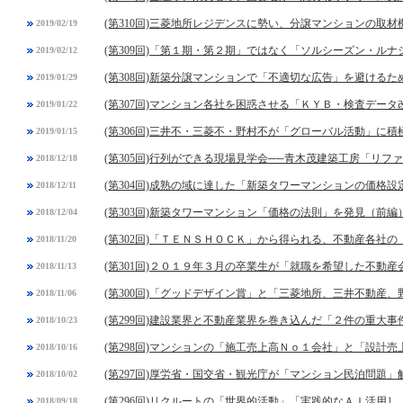
(第310回)三菱地所レジデンスに勢い、分譲マンションの取
2019/02/19
(第309回)「第１期・第２期」ではなく「ソルシーズン・ル
2019/02/12
(第308回)新築分譲マンションで「不適切な広告」を避ける
2019/01/29
(第307回)マンション各社を困惑させる「ＫＹＢ・検査デー
2019/01/22
(第306回)三井不・三菱不・野村不が「グローバル活動」に積
2019/01/15
(第305回)行列ができる現場見学会──青木茂建築工房「リフ
2018/12/18
(第304回)成熟の域に達した「新築タワーマンションの価格設
2018/12/11
(第303回)新築タワーマンション「価格の法則」を発見（前編
2018/12/04
(第302回)「ＴＥＮＳＨＯＣＫ」から得られる、不動産各社
2018/11/20
(第301回)２０１９年３月の卒業生が「就職を希望した不動
2018/11/13
(第300回)「グッドデザイン賞」と「三菱地所、三井不動産
2018/11/06
(第299回)建設業界と不動産業界を巻き込んだ「２件の重大事
2018/10/23
(第298回)マンションの「施工売上高Ｎｏ１会社」と「設計
2018/10/16
(第297回)厚労省・国交省・観光庁が「マンション民泊問題」
2018/10/02
(第296回)リクルートの「世界的活動」「実践的なＡＩ活用］
2018/09/18